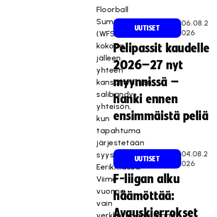
Floorball
Summit
06.08.2
UUTISET
026
(WFS)
kokoaa
Pelipassit kaudelle
jälleen
2026–27 nyt
yhteen
myynnissä –
kansainvälisen
salibandy-
hanki ennen
yhteisön,
ensimmäistä peliä
kun
tapahtuma
järjestetään
04.08.2
syyskuussa
UUTISET
026
Eerikkilässä.
F-liigan alku
Viime
vuonna
häämöttää:
vain
Avauskierrokset
verkkotapahtumana