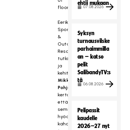
of
ehtii mukaan
07.08.2026
floorball.
Eerikkilä
Sport
Syksyn
&
turnausvilske
Outdoor
parhaimmilla
Resortin
an – katso
tutkimus-
pelit
ja
SalibandyTV:s
kehitysjohtaja
tä
Mikko
06.08.2026
Pohjola
kertoo,
että
seminaarissa
Pelipassit
hyödynnetään
kaudelle
kahden
2026–27 nyt