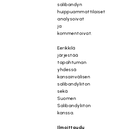
salibandyn
huippuammattilaiset
analysoivat
ja
kommentoivat.
Eerikkilä
järjestää
tapahtuman
yhdessä
kansainvälisen
salibandyliiton
sekä
Suomen
Salibandyliiton
kanssa.
Ilmoittaudu