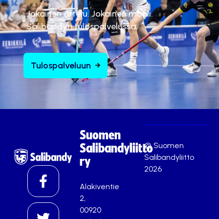
Jokainen ottelu. Jokainen maali.
Salibandyn tulospalvelussa.
Tulospalveluun
Suomen
© Suomen
Salibandyliitto
Salibandyliitto
ry
2026
Alakiventie
2,
00920