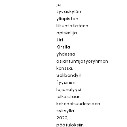
ja
Jyväskylän
yliopiston
liikuntatieteen
opiskelija
Jiri
Kirsilä
yhdessä
asiantuntijatyöryhmän
kanssa.
Salibandyn
fyysinen
lajianalyysi
julkaistaan
kokonaisuudessaan
syksyllä
2022,
päätuloksiin