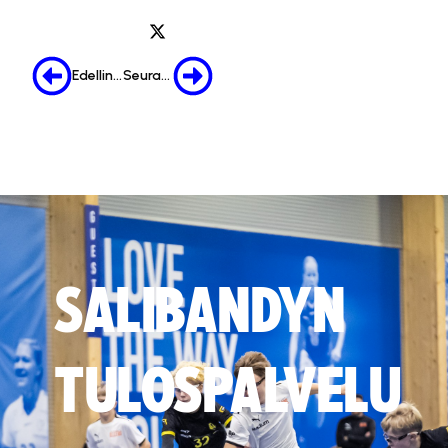
Edellinen
Seuraava
SALIBANDYN
TULOSPALVELU