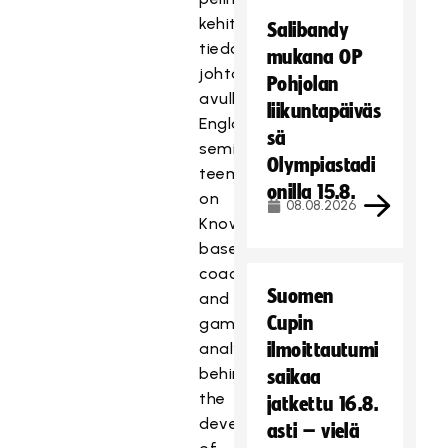
kehittämiseen
Salibandy
tiedolla
mukana OP
johtamisen
Pohjolan
avulla.
liikuntapäiväs
Englanninkielisen
sä
seminaarin
Olympiastadi
teemana
onilla 15.8.
on
08.08.2026
Knowledge-
based
coaching
Suomen
and
Cupin
game
analysis
ilmoittautumi
behind
saikaa
the
jatkettu 16.8.
development
asti – vielä