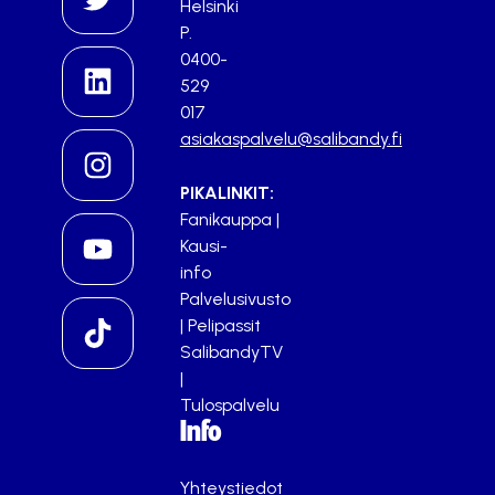
Helsinki
P.
0400-
529
017
asiakaspalvelu@salibandy.fi
PIKALINKIT:
Fanikauppa
|
Kausi-
info
Palvelusivusto
|
Pelipassit
SalibandyTV
|
Tulospalvelu
Info
Yhteystiedot