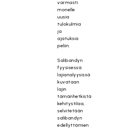
varmasti
monelle
uusia
tulokulmia
ja
ajatuksia
peliin.
Salibandyn
fyysisessä
lajianalyysissä
kuvataan
lajin
tämänhetkistä
kehitystilaa,
selvitetään
salibandyn
edellyttämien