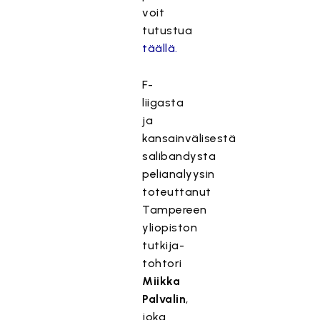
voit
tutustua
täällä.
F-
liigasta
ja
kansainvälisestä
salibandysta
pelianalyysin
toteuttanut
Tampereen
yliopiston
tutkija-
tohtori
Miikka
Palvalin
,
joka