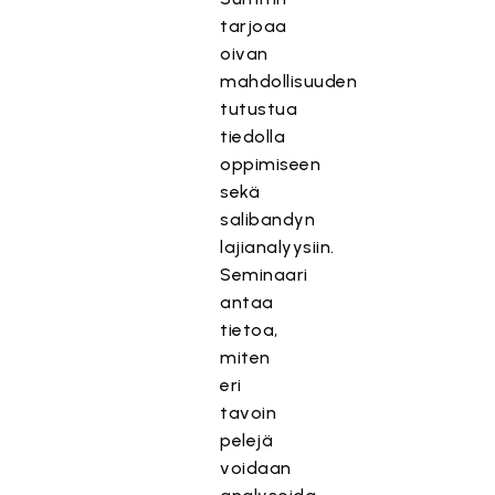
tarjoaa
oivan
mahdollisuuden
tutustua
tiedolla
oppimiseen
sekä
salibandyn
lajianalyysiin.
Seminaari
antaa
tietoa,
miten
eri
tavoin
pelejä
voidaan