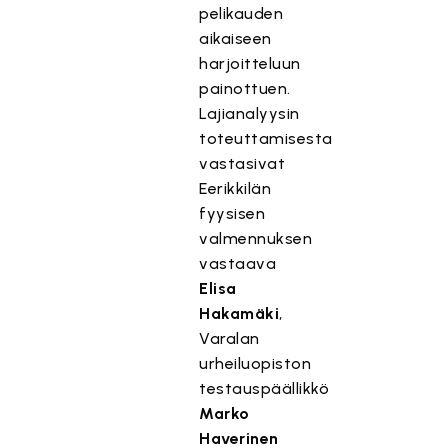
pelikauden
aikaiseen
harjoitteluun
painottuen.
Lajianalyysin
toteuttamisesta
vastasivat
Eerikkilän
fyysisen
valmennuksen
vastaava
Elisa
Hakamäki
,
Varalan
urheiluopiston
testauspäällikkö
Marko
Haverinen