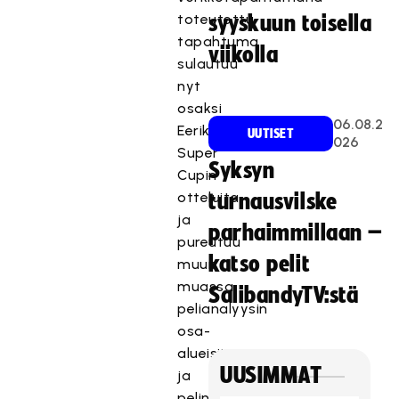
toteutettu
syyskuun toisella
tapahtuma
viikolla
sulautuu
nyt
osaksi
06.08.2
Eerikkilä
UUTISET
026
Super
Syksyn
Cupin
otteluita
turnausvilske
ja
parhaimmillaan –
pureutuu
katso pelit
muun
muassa
SalibandyTV:stä
pelianalyysin
osa-
alueisiin
UUSIMMAT
ja
pelin