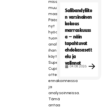
missään
muualla
Salibandyliito
maailmassa.
n varsinainen
Pääsemme
kokous
nyt
marraskuuss
hyödyntämään
a – näin
tuoreita
tapahtuvat
analyyseja
ehdokasasett
ihan
elu ja
käytännössä
Super
valinnat
04.08.2026
Cupin
otteluiden
ennakoinneissa
ja
analysoinneissa.
Tämä
antaa