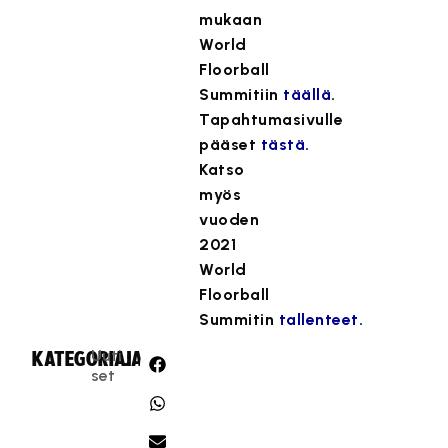
mukaan
World
Floorball
Summitiin
täällä
.
Tapahtumasivulle
pääset
tästä.
Katso
myös
vuoden
2021
World
Floorball
Summitin
tallenteet.
Uuti
KATEGORIA:
JAA:
set