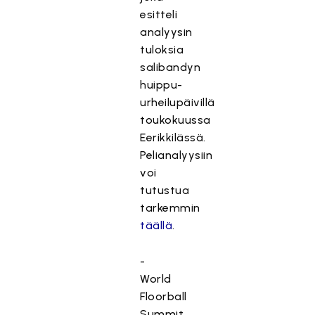
esitteli
analyysin
tuloksia
salibandyn
huippu-
urheilupäivillä
toukokuussa
Eerikkilässä.
Pelianalyysiin
voi
tutustua
tarkemmin
täällä
.
-
World
Floorball
Summit