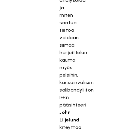
analysoida
ja
miten
saatua
tietoa
voidaan
siirtää
harjoittelun
kautta
myös
peleihin,
kansainvälisen
salibandyliiton
IFF:n
pääsihteeri
John
Liljelund
kiteyttää.