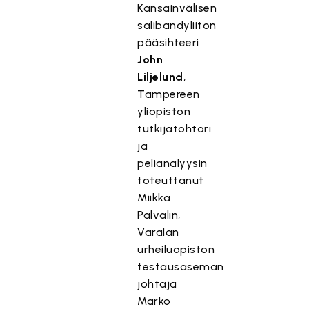
Kansainvälisen
salibandyliiton
pääsihteeri
John
Liljelund
,
Tampereen
yliopiston
tutkijatohtori
ja
pelianalyysin
toteuttanut
Miikka
Palvalin,
Varalan
urheiluopiston
testausaseman
johtaja
Marko