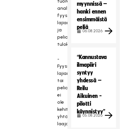
tuoreen
myynnissä –
analyysin,
hanki ennen
fyysisen
ensimmäistä
lajianalyysin
peliä
ja
06.08.2026
pelianalyysin,
tuloksia.
“Kannustava
-
ilmapiiri
Fyysistä
syntyy
lajianalyysia
yhdessä –
tai
pelianalytiikkaa
Reilu
ei
Aikuinen -
ole
pilotti
kehitetty
käynnistyy”
05.08.2026
yhtä
laajasti