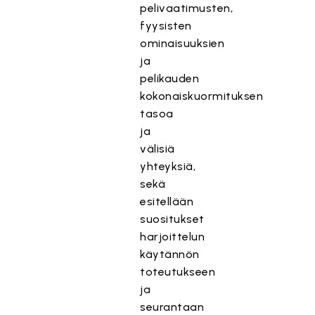
pelivaatimusten,
fyysisten
ominaisuuksien
ja
pelikauden
kokonaiskuormituksen
tasoa
ja
välisiä
yhteyksiä,
sekä
esitellään
suositukset
harjoittelun
käytännön
toteutukseen
ja
seurantaan