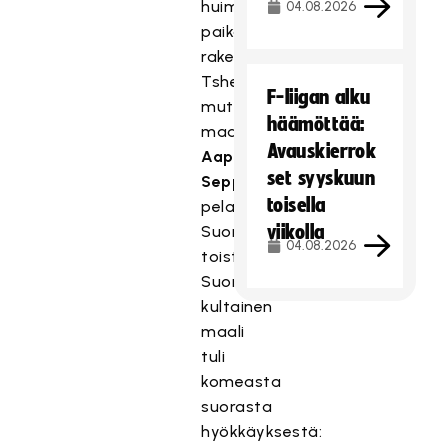
huimimmat
04.08.2026
paikat
rakensi
Tshekki,
F-liigan alku
mutta
häämöttää:
maalivahti
Avauskierrok
Aapo
set syyskuun
Seppälä
toisella
pelasti
viikolla
Suomen
04.08.2026
toistuvasti.
Suomen
kultainen
maali
tuli
komeasta
suorasta
hyökkäyksestä: