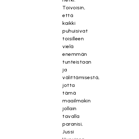
Toivoisin,
että
kaikki
puhuisivat
toisilleen
vielä
enemmän
tunteistaan
ja
välittämisestä,
jotta
tämä
maailmakin
jollain
tavalla
paranisi,
Jussi