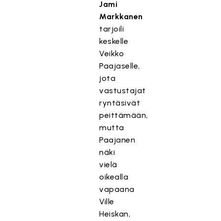
Jami
Markkanen
tarjoili
keskelle
Veikko
Paajaselle,
jota
vastustajat
ryntäsivät
peittämään,
mutta
Paajanen
näki
vielä
oikealla
vapaana
Ville
Heiskan,