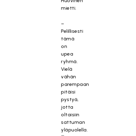
Huovinen
mietti.
–
Pelillisesti
tämä
on
upea
ryhmä.
Vielä
vähän
parempaan
pitäisi
pystyä,
jotta
oltaisiin
sattuman
yläpuolella.