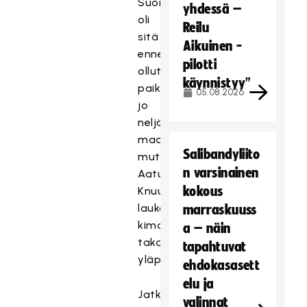
Suomella
yhdessä –
oli
Reilu
sitä
Aikuinen -
ennen
pilotti
ollut
käynnistyy”
paikka
05.08.2026
jo
neljänteen
maaliin,
Salibandyliito
mutta
n varsinainen
Aatu
kokous
Knuutin
laukaus
marraskuuss
kimahti
a – näin
takaisin
tapahtuvat
yläputkesta.
ehdokasasett
elu ja
Jatkoajan
valinnat