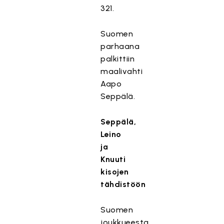
321.
Suomen
parhaana
palkittiin
maalivahti
Aapo
Seppälä.
Seppälä,
Leino
ja
Knuuti
kisojen
tähdistöön
Suomen
joukkueesta