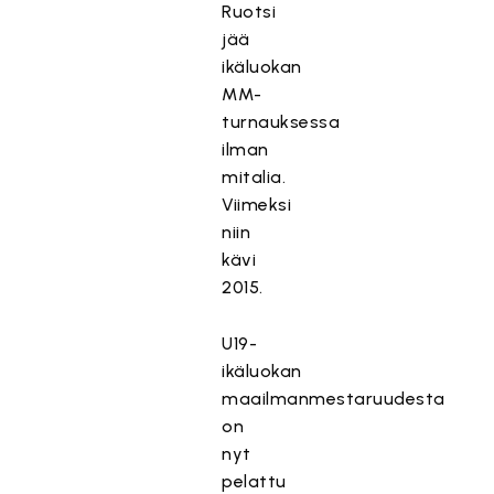
Ruotsi
jää
ikäluokan
MM-
turnauksessa
ilman
mitalia.
Viimeksi
niin
kävi
2015.
U19-
ikäluokan
maailmanmestaruudesta
on
nyt
pelattu