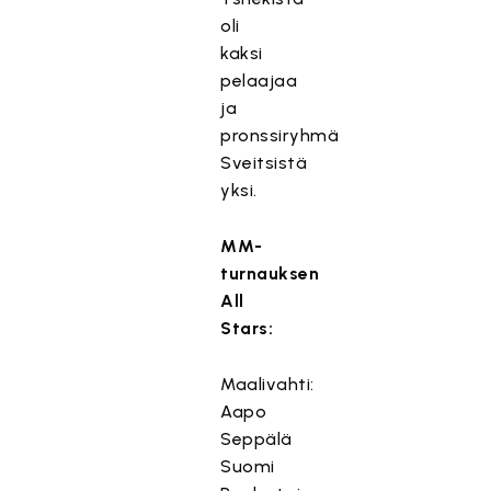
oli
kaksi
pelaajaa
ja
pronssiryhmä
Sveitsistä
yksi.
MM-
turnauksen
All
Stars:
Maalivahti:
Aapo
Seppälä
T
Suomi
ä