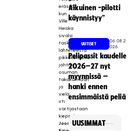
erässä,
Aikuinen -pilotti
kun
käynnistyy”
Ville
Heiska
sivalsi
06.08.2
taskusta
UUTISET
026
lähteneestä
Pelipassit kaudelle
pikkukantista
johto-
2026–27 nyt
osuman
myynnissä –
takakulmaan
hanki ennen
ja
vielä
ensimmäistä peliä
irti
vartijastaan
kiepsahtanut
UUSIMMAT
Joona
Kajaala