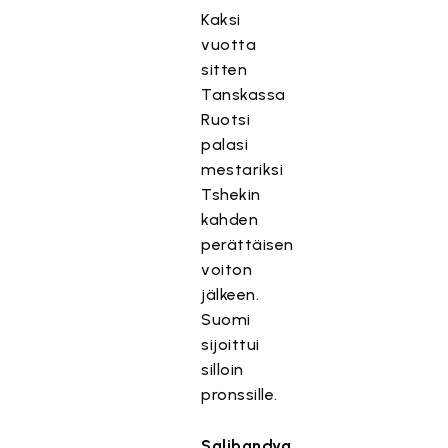
Kaksi
vuotta
sitten
Tanskassa
Ruotsi
palasi
mestariksi
Tshekin
kahden
perättäisen
voiton
jälkeen.
Suomi
sijoittui
silloin
pronssille.
Salibandya,