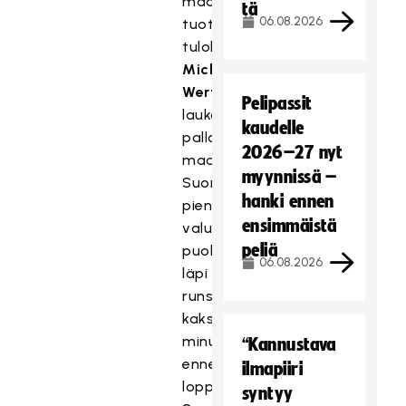
maalivahtia
tä
06.08.2026
tuotti
tuloksen.
Michael
Wertheim
Pelipassit
laukoi
kaudelle
pallon
2026–27 nyt
maaliin
myynnissä –
Suomen
hanki ennen
pieneksi
ensimmäistä
valuneen
peliä
puolustusviisikon
06.08.2026
läpi
runsaat
kaksi
minuuttia
“Kannustava
ennen
ilmapiiri
loppua.
syntyy