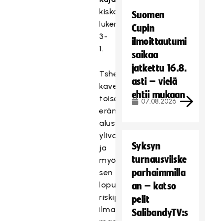
kiskaisi
Suomen
lukemiksi
Cupin
3-
ilmoittautumi
1.
saikaa
jatkettu 16.8.
Tshekki
asti – vielä
kavensi
ehtii mukaan
toisen
07.08.2026
erän
alussa
ylivoimahyökkäyksestä,
Syksyn
ja
turnausvilske
myös
parhaimmilla
sen
lopun
an – katso
riskipeli
pelit
ilman
SalibandyTV:s