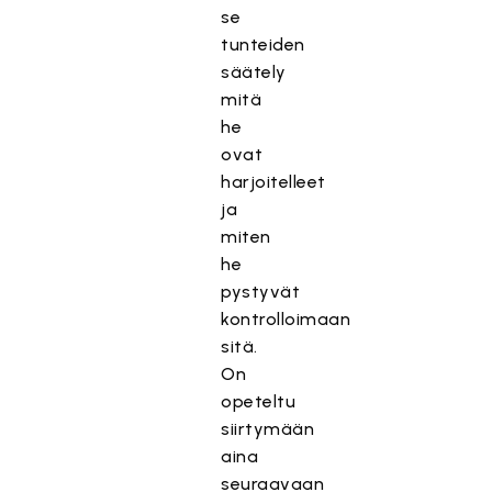
se
tunteiden
säätely
mitä
he
ovat
harjoitelleet
ja
miten
he
pystyvät
kontrolloimaan
sitä.
On
opeteltu
siirtymään
aina
seuraavaan