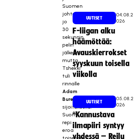
Suomen
johtoon
04.08.2
UUTISET
026
jo
30
F-liigan alku
sekunnin
häämöttää:
pelin
Avauskierrokset
jälkeen,
mutta
syyskuun toisella
Tshekki
viikolla
tuli
rinnalle
Adam
05.08.2
Buresin
UUTISET
026
sijoituksella.
“Kannustava
Suomi
repi
ilmapiiri syntyy
eroa
yhdessä – Reilu
toisessa