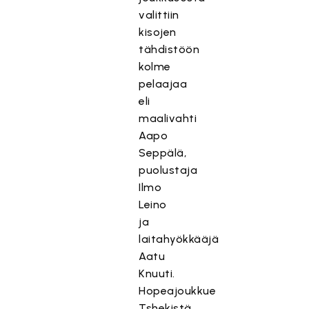
valittiin
kisojen
tähdistöön
kolme
pelaajaa
eli
maalivahti
Aapo
Seppälä,
puolustaja
Ilmo
Leino
ja
laitahyökkääjä
Aatu
Knuuti.
Hopeajoukkue
Tshekistä