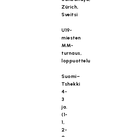
Zürich,
Sveitsi
U19-
miesten
MM-
turnaus,
loppuottelu
Suomi–
Tshekki
4-
3
ja.
(1-
1,
2-