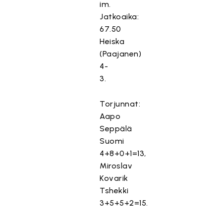
im.
Jatkoaika:
67.50
Heiska
(Paajanen)
4-
3.
Torjunnat:
Aapo
Seppälä
Suomi
4+8+0+1=13,
Miroslav
Kovarik
Tshekki
3+5+5+2=15.