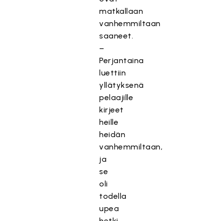
matkallaan
vanhemmiltaan
saaneet.
–
Perjantaina
luettiin
yllätyksenä
pelaajille
kirjeet
heille
heidän
vanhemmiltaan,
ja
se
oli
todella
upea
hetki.