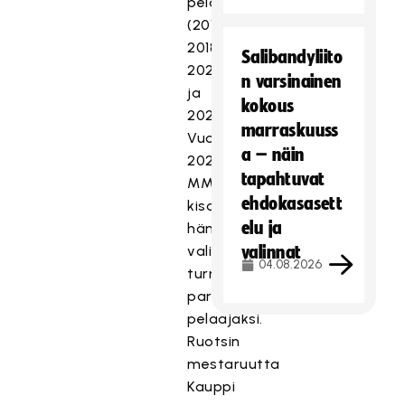
pelaajaksi
(2017,
2018,
Salibandyliito
2021
n varsinainen
ja
kokous
2023).
marraskuuss
Vuoden
a – näin
2023
tapahtuvat
MM-
ehdokasasett
kisoissa
elu ja
hänet
valittiin
valinnat
04.08.2026
turnauksen
parhaaksi
pelaajaksi.
Ruotsin
mestaruutta
Kauppi