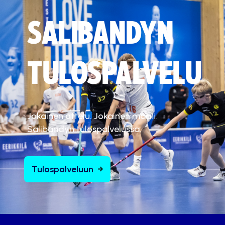
SALIBANDYN
TULOSPALVELU
Jokainen ottelu. Jokainen maali.
Salibandyn tulospalvelussa.
Tulospalveluun