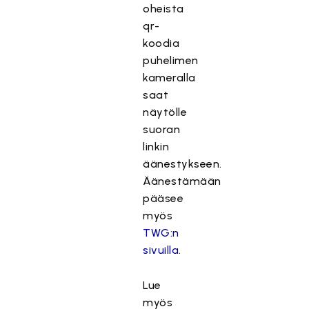
oheista
qr-
koodia
puhelimen
kameralla
saat
näytölle
suoran
linkin
äänestykseen.
Äänestämään
pääsee
myös
TWG:n
sivuilla
.
Lue
myös