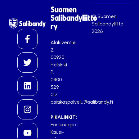
Suomen
© Suomen
Salibandyliitto
Salibandyliitto
ry
2026
Alakiventie
2,
00920
Helsinki
P.
0400-
529
017
asiakaspalvelu@salibandy.fi
PIKALINKIT:
Fanikauppa
|
Kausi-