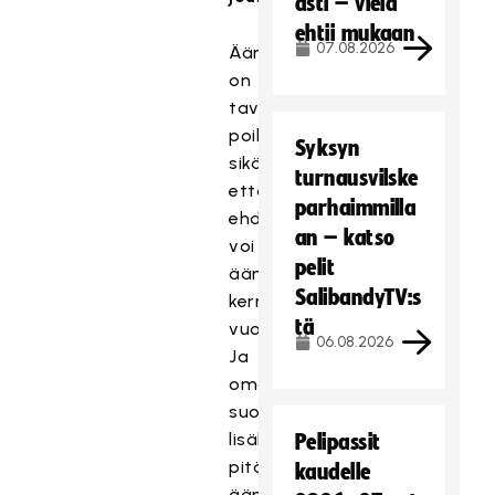
asti – vielä
ehtii mukaan
07.08.2026
Äänestys
on
tavanomaisesta
poikkeava
Syksyn
sikäli,
turnausvilske
että
parhaimmilla
ehdokkaita
an – katso
voi
pelit
äänestää
SalibandyTV:s
kerran
tä
vuorokaudessa.
06.08.2026
Ja
oman
suosikin
lisäksi
Pelipassit
pitää
kaudelle
äänestää