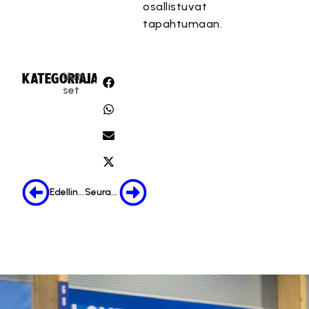
osallistuvat
tapahtumaan.
Uuti
KATEGORIA:
JAA:
set
Edellinen
Seuraava