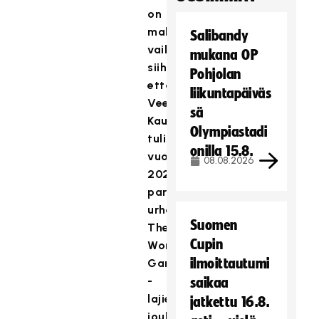
on
mahdollisuus
Salibandy
vaikuttaa
mukana OP
siihen,
Pohjolan
että
liikuntapäiväs
Veera
sä
Kaupista
Olympiastadi
tulisi
onilla 15.8.
vuoden
08.08.2026
2024
paras
urheilija
Suomen
The
Cupin
World
ilmoittautumi
Games
-
saikaa
lajien
jatkettu 16.8.
joukossa.