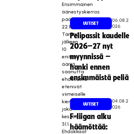
Ensimmäinen
äänestyskierros
päättyi
06.08.2
UUTISET
026
22.1.
Tämän
Pelipassit kaudelle
jälkeen
2026–27 nyt
10
myynnissä –
eniten
ääniä
hanki ennen
saanutta
ensimmäistä peliä
ehdokasta
etenivät
viimeiselle
04.08.2
kierrokselle,
UUTISET
026
joka
F-liigan alku
kestää
31.1.
häämöttää:
Ehdokkaat