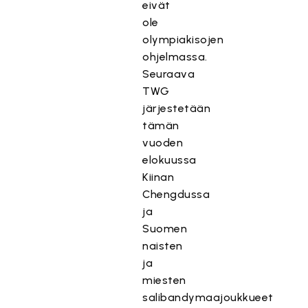
eivät
ole
olympiakisojen
ohjelmassa.
Seuraava
TWG
järjestetään
tämän
vuoden
elokuussa
Kiinan
Chengdussa
ja
Suomen
naisten
ja
miesten
salibandymaajoukkueet