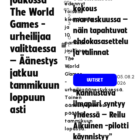
joukossa
on
edennyt
kokous
en
The World
toiselle
2
marraskuussa –
kierrokselle
Games -
3
ja
näin tapahtuvat
.
urheilijaa
10
0
ehdokasasettelu
parhaan
1.
valittaessa
joukkoon
ja valinnat
2
– Äänestys
The
0
World
2
jatkuu
5
Games
05.08.2
UUTISET
-
tammikuun
026
urheilijaäänestyksessä.
“Kannustava
loppuun
Toinen
ilmapiiri syntyy
äänestyskierros
asti
päättyy
yhdessä – Reilu
tammikuun
Aikuinen -pilotti
lopussa.
käynnistyy”