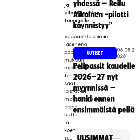
yhdessä – Reilu
ja
kilpailupuolen
Aikuinen -pilotti
toimijoille.
käynnistyy”
Vapaaehtoistiimin
jäsenenä
06.08.2
pääset
UUTISET
026
mukaan
Pelipassit kaudelle
mielenkiintoisiin
tehtäviin,
2026–27 nyt
saat
myynnissä –
loistavan
hanki ennen
mahdollisuuden
oppia
ensimmäistä peliä
uutta
ja
koet
UUSIMMAT
suuren