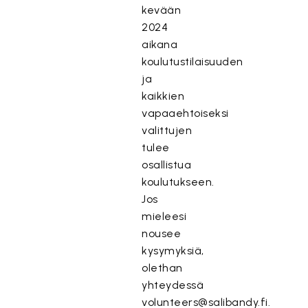
kevään
2024
aikana
koulutustilaisuuden
ja
kaikkien
vapaaehtoiseksi
valittujen
tulee
osallistua
koulutukseen.
Jos
mieleesi
nousee
kysymyksiä,
olethan
yhteydessä
volunteers@salibandy.fi
.