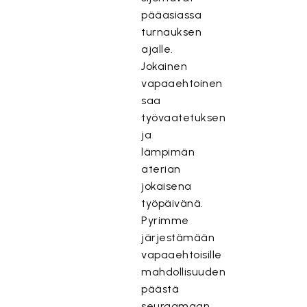
pääasiassa
turnauksen
ajalle.
Jokainen
vapaaehtoinen
saa
työvaatetuksen
ja
lämpimän
aterian
jokaisena
työpäivänä.
Pyrimme
järjestämään
vapaaehtoisille
mahdollisuuden
päästä
seuraamaan