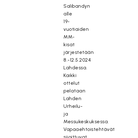
Salibandyn
alle
19-
vuotiaiden
MM-
kisat
järjestetään
8.-12.5.2024
Lahdessa.
Kaikki
ottelut
pelataan
Lahden
Urheilu-
ja
Messukeskuksessa.
Vapaaehtoistehtävät
sijoittuvat