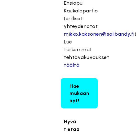
Ensiapu
Kaukalopartio
(erilliset
yhteydenotot:
mikko.kaksonen@salibandy.fi
)
Lue
tarkemmat
tehtäväkuvaukset
täältä
Hae
mukaan
nyt!
Hyvä
tietää