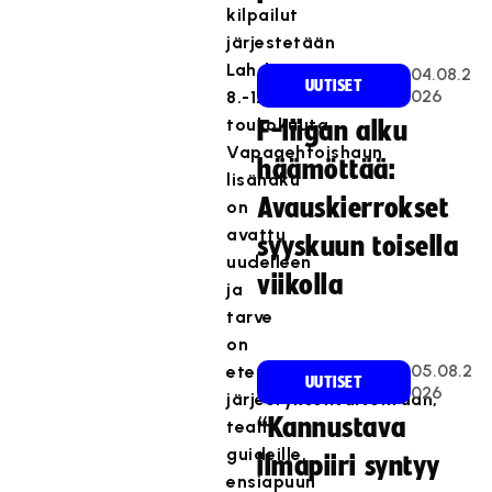
kilpailut
järjestetään
Lahdessa
04.08.2
UUTISET
026
8.-12.
toukokuuta.
F-liigan alku
Vapaaehtoishaun
häämöttää:
lisähaku
Avauskierrokset
on
avattu
syyskuun toisella
uudelleen
viikolla
ja
tarve
on
05.08.2
etenkin
UUTISET
026
järjestyksenvalvontaan,
“Kannustava
team
guideille,
ilmapiiri syntyy
ensiapuun