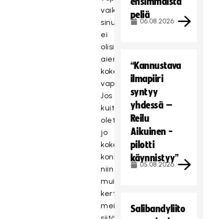
ensimmäistä
vaikka
peliä
06.08.2026
sinulla
ei
olisi
aiempaa
“Kannustava
kokemusta
ilmapiiri
vapaaehtoistehtävistä.
syntyy
Jos
yhdessä –
kuitenkin
Reilu
olet
Aikuinen -
jo
pilotti
kokenut
konkari,
käynnistyy”
05.08.2026
niin
muistathan
kertoa
meille
Salibandyliito
siitä.