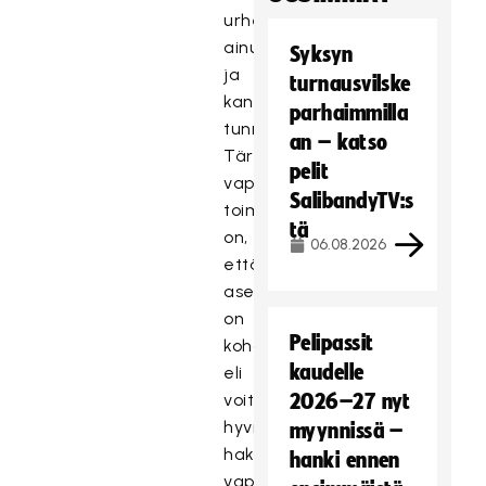
urheilutapahtuman
ainutlaatuiseen
Syksyn
ja
turnausvilske
kansainvälisen
parhaimmilla
tunnelman.
an – katso
Tärkeintä
pelit
vapaaehtoisena
SalibandyTV:s
toimimisessa
tä
on,
06.08.2026
että
asenteesi
on
Pelipassit
kohdallaan
kaudelle
eli
voit
2026–27 nyt
hyvin
myynnissä –
hakea
hanki ennen
vapaaehtoiseksi,