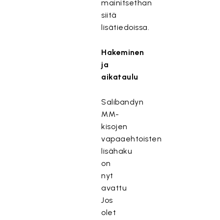
mainitsethan
siitä
lisätiedoissa.
Hakeminen
ja
aikataulu
Salibandyn
MM-
kisojen
vapaaehtoisten
lisähaku
on
nyt
avattu
Jos
olet