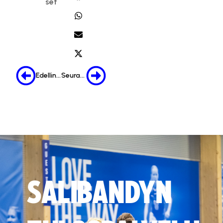
set
Edellinen
Seuraava
SALIBANDYN