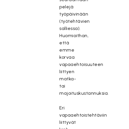
pelejä
työpäivinään
(työtehtävien
salliessa).
Huomioithan,
että
emme
korvaa
vapaaehtoisuuteen
liittyen
matka-
tai
majoituskustannuksia.
Eri
vapaaehtoistehtäviin
liittyvät