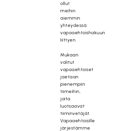
ollut
meihin
aiemmin
yhteydessä
vapaaehtoishakuun
liittyen.
Mukaan
valitut
vapaaehtoiset
jaetaan
pienempiin
tiimeihin,
joita
luotsaavat
tiiminvetäjät.
Vapaaehtoisille
järjestämme