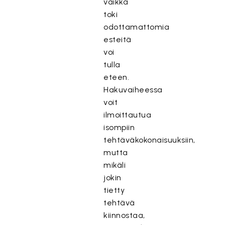
vaikka
toki
odottamattomia
esteitä
voi
tulla
eteen.
Hakuvaiheessa
voit
ilmoittautua
isompiin
tehtäväkokonaisuuksiin,
mutta
mikäli
jokin
tietty
tehtävä
kiinnostaa,