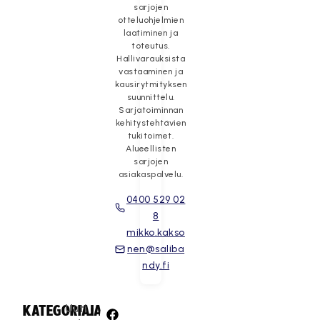
sarjojen
otteluohjelmien
laatiminen ja
toteutus.
Hallivarauksista
vastaaminen ja
kausirytmityksen
suunnittelu.
Sarjatoiminnan
kehitystehtävien
tukitoimet.
Alueellisten
sarjojen
asiakaspalvelu.
0400 529 02
8
mikko.kakso
nen@saliba
ndy.fi
Uuti
KATEGORIA:
JAA: