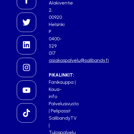
Alakiventie
2,
00920
Helsinki
P.
0400-
529
017
asiakaspalvelu@salibandy.fi
PIKALINKIT:
Fanikauppa
|
Kausi-
info
Palvelusivusto
|
Pelipassit
SalibandyTV
|
Tulospalvelu