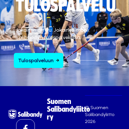
TULOSPALVELU
Jokainen ottelu. Jokainen maali.
Salibandyn tulospalvelussa.
Tulospalveluun
Suomen
© Suomen
Salibandyliitto
Salibandyliitto
ry
2026