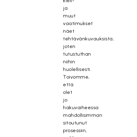
kieli-
ja
muut
vaatimukset
näet
tehtävänkuvauksista,
joten
tutustuthan
niihin
huolellisesti.
Toivomme,
että
olet
jo
hakuvaiheessa
mahdollisimman
sitoutunut
prosessiin,