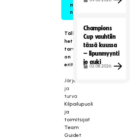
mukaan
nyt!
Champions
Tällä
Cup vauhtiin
hetkellä
tässä kuussa
tarve
– lipunmyynti
on
jo auki
erityisesti:
02.08.2026
Järjestyksenvalvonta
ja
turva
Kilpailupuoli
ja
toimitsijat
Team
Guidet