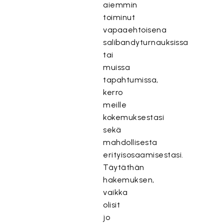
aiemmin
toiminut
vapaaehtoisena
salibandyturnauksissa
tai
muissa
tapahtumissa,
kerro
meille
kokemuksestasi
sekä
mahdollisesta
erityisosaamisestasi.
Täytäthän
hakemuksen,
vaikka
olisit
jo