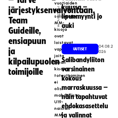
– Tarve
.
vuotiaiden
kuussa –
2
järjestyksenvalvontaan,
naisten
0
lipunmyynti jo
salibandyn
Team
2
MM-
auki
4
Guideille,
kisoja
ovat
ensiapuun
loistavat
04.08.2
ja
vapaaehtoiset,
UUTISET
026
joita
Salibandyliiton
kilpailupuolen
ilman
varsinainen
kisojen
toimijoille
toteuttaminen
kokous
ei
marraskuussa –
olisi
mahdollista.
näin tapahtuvat
U19-
ehdokasasettelu
naisten
ja valinnat
MM-