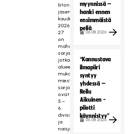
myynnissä –
liiton
hanki ennen
jäsenyyttä
kaudelle
ensimmäistä
2026–
peliä
27
06.08.2026
on
mahdollista
sarjaportaille,
“Kannustava
jotka
alueen
ilmapiiri
mukaan
syntyy
miesten
yhdessä –
sarjoissa
Reilu
ovat
Aikuinen -
5.–
pilotti
6.
divisioona
käynnistyy”
05.08.2026
ja
naisjoukkueiden