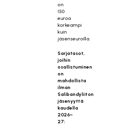
on
150
euroa
korkeampi
kuin
jäsenseuroilla.
Sarjatasot,
joihin
osallistuminen
on
mahdollista
ilman
Salibandyliiton
jäsenyyttä
kaudella
2026–
27: