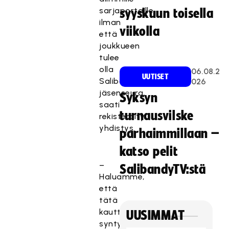
sarjaportaille
syyskuun toisella
ilman
viikolla
että
joukkueen
tulee
olla
06.08.2
UUTISET
Salibandyliiton
026
jäsenseura,
Syksyn
saati
turnausvilske
rekisteröity
yhdistys.
parhaimmillaan –
katso pelit
–
SalibandyTV:stä
Haluamme,
että
tätä
kautta
UUSIMMAT
syntyisi