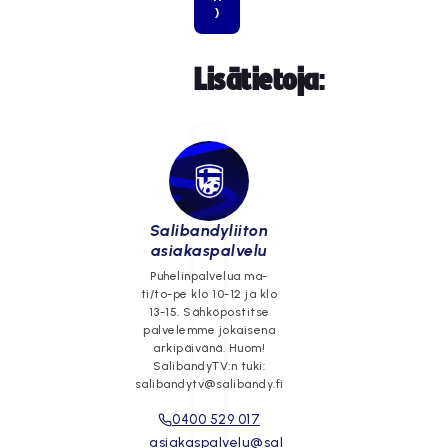
)
Lisätietoja
:
Salibandyliiton
asiakaspalvelu
Puhelinpalvelua ma-
ti/to-pe klo 10-12 ja klo
13-15. Sähköpostitse
palvelemme jokaisena
arkipäivänä. Huom!
SalibandyTV:n tuki:
salibandytv@salibandy.fi
0400 529 017
asiakaspalvelu@sal