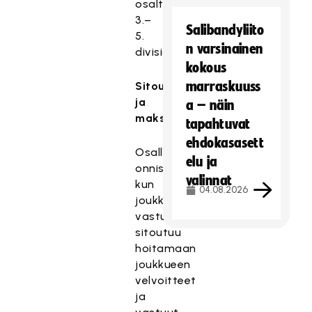
osalta
3.–
Salibandyliito
5.
n varsinainen
divisioona.
kokous
marraskuuss
Sitoutuminen
ja
a – näin
maksut
tapahtuvat
ehdokasasett
Osallistuminen
elu ja
onnistuu,
valinnat
kun
04.08.2026
joukkueen
vastuuhenkilö
sitoutuu
hoitamaan
joukkueen
velvoitteet
ja