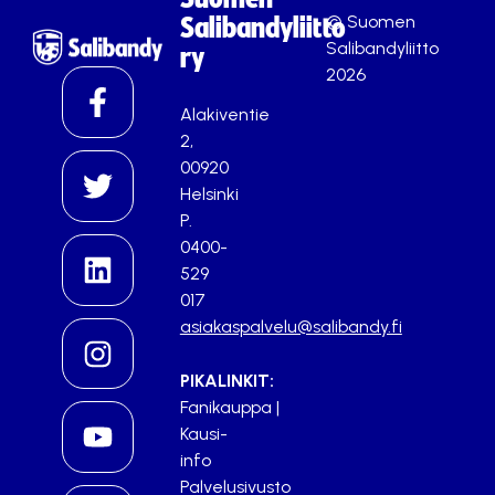
© Suomen
Salibandyliitto
Salibandyliitto
ry
2026
Alakiventie
2,
00920
Helsinki
P.
0400-
529
017
asiakaspalvelu@salibandy.fi
PIKALINKIT:
Fanikauppa
|
Kausi-
info
Palvelusivusto