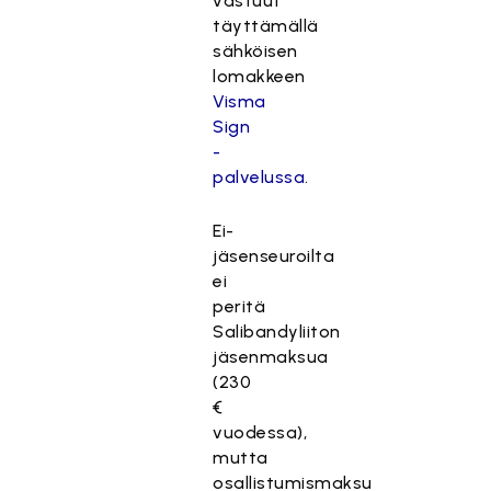
vastuut
täyttämällä
sähköisen
lomakkeen
Visma
Sign
-
palvelussa
.
Ei-
jäsenseuroilta
ei
peritä
Salibandyliiton
jäsenmaksua
(230
€
vuodessa),
mutta
osallistumismaksu