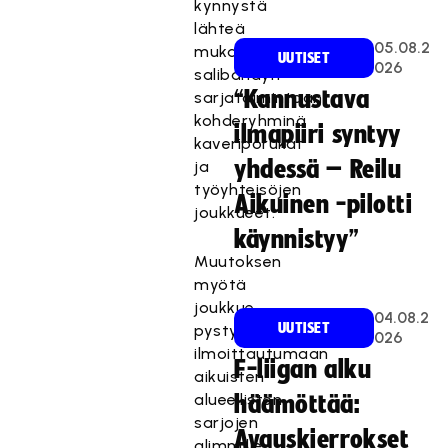
kynnystä
lähteä
05.08.2
mukaan
UUTISET
026
salibandyn
“Kannustava
sarjatoimintaan
kohderyhminä
ilmapiiri syntyy
kaveriporukat
yhdessä – Reilu
ja
työyhteisöjen
Aikuinen -pilotti
joukkueet.
käynnistyy”
Muutoksen
myötä
joukkue
04.08.2
UUTISET
pystyy
026
ilmoittautumaan
F-liigan alku
aikuisten
alueellisten
häämöttää:
sarjojen
Avauskierrokset
alimmille