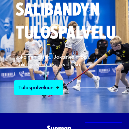
SALIBANDYN
TULOSPALVELU
Jokainen ottelu. Jokainen maali.
Salibandyn tulospalvelussa.
Tulospalveluun
Suomen