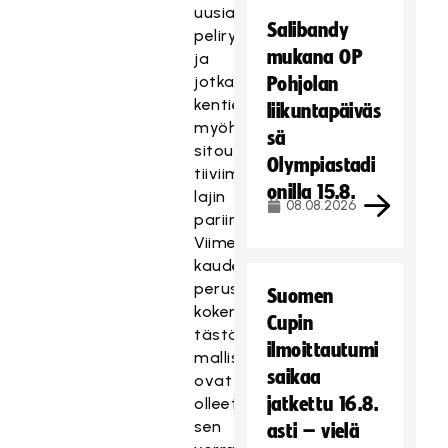
uusia
Salibandy
peliryhmiä,
mukana OP
ja
jotka
Pohjolan
kenties
liikuntapäiväs
myöhemmin
sä
sitoutuvat
Olympiastadi
tiiviimmin
onilla 15.8.
lajin
08.08.2026
pariin.
Viime
kauden
perusteella
Suomen
kokemukset
Cupin
tästä
ilmoittautumi
mallista
saikaa
ovat
jatkettu 16.8.
olleet
sen
asti – vielä