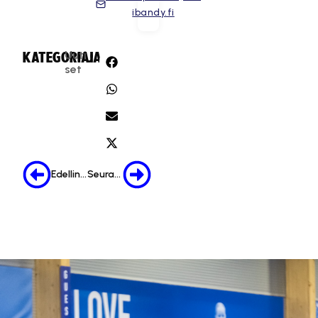
ibandy.fi
Uuti
KATEGORIA:
JAA:
set
Edellinen
Seuraava