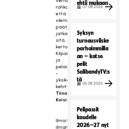
verran
ehtii mukaan
rohkaisevia,
07.08.2026
että
olemme
päättäneet
Syksyn
jatkaa
sitä,
turnausvilske
kertoo
parhaimmilla
Kilpailu
an – katso
ja
pelit
pelaaminen
SalibandyTV:s
-
tä
yksikön
06.08.2026
kehityspäällikkö
Tiina
Koivisto
.
Pelipassit
kaudelle
Ilmoittautuminen
2026–27 nyt
ilman