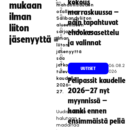
kokous
en
mukaan
mahdollisuuden
2
marraskuussa –
osallistua
ilman
9
Salibandyliiton
näin tapahtuvat
.
alueelliseen
liiton
0
sarjatoimintaan
ehdokasasettelu
5
jäsenyyttä
ilman
ja valinnat
.
liiton
2
jäsenyyttä
0
saa
2
jatkoa
06.08.2
UUTISET
6
026
tulevalla
kaudella
Pelipassit kaudelle
2026–
2026–27 nyt
27.
myynnissä –
hanki ennen
Uudistuksella
halutaan
ensimmäistä peliä
madaltaa