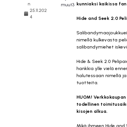
n
kunniaksi kaikissa fan
25.11.202
4
Hide and Seek 2.0 Pel
Salibandymaajoukkueid
nimellä kulkevasta peli
salibandymiehet iskev
Hide & Seek 2.0 Pelipa
hankkia ylle vielä enn
halutessaan nimellä ja
tuotteita.
HUOM! Verkkokaupan il
todellinen toimitusai
kisojen alkua.
Mikä ihmeen Hide and