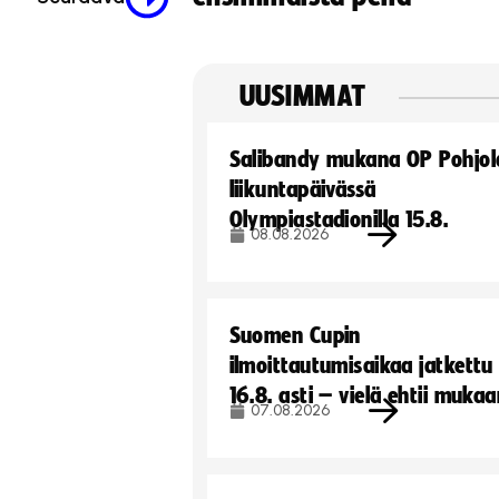
UUSIMMAT
Salibandy mukana OP Pohjol
liikuntapäivässä
Olympiastadionilla 15.8.
08.08.2026
Suomen Cupin
ilmoittautumisaikaa jatkettu
16.8. asti – vielä ehtii muka
07.08.2026