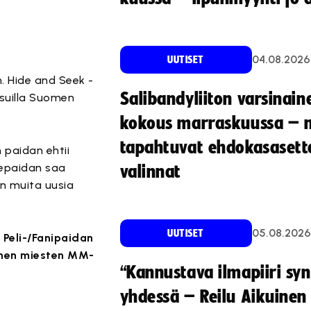
04.08.2026
UUTISET
. Hide and Seek -
Salibandyliiton varsinain
asuilla Suomen
kokous marraskuussa – 
tapahtuvat ehdokasasette
 paidan ehtii
uepaidan saa
valinnat
on muita uusia
05.08.2026
UUTISET
 Peli-/Fanipaidan
ennen miesten MM-
“Kannustava ilmapiiri sy
yhdessä – Reilu Aikuinen 