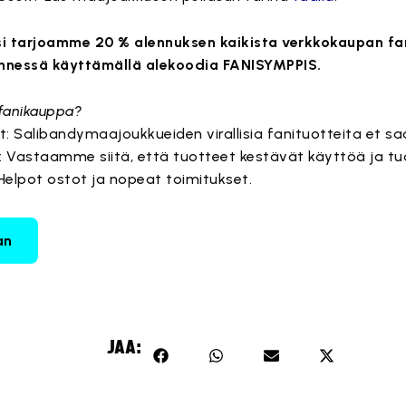
si tarjoamme 20 % alennuksen kaikista verkkokaupan fan
mennessä käyttämällä alekoodia FANISYMPPIS.
 fanikauppa?
eet: Salibandymaajoukkueiden virallisia fanituotteita et s
: Vastaamme siitä, että tuotteet kestävät käyttöä ja tuo
Helpot ostot ja nopeat toimitukset.
an
JAA: