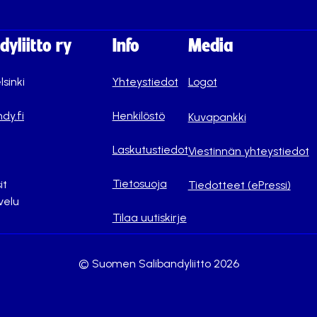
yliitto ry
Info
Media
lsinki
Yhteystiedot
Logot
dy.fi
Henkilöstö
Kuvapankki
Laskutustiedot
Viestinnän yhteystiedot
Tietosuoja
it
Tiedotteet (ePressi)
velu
Tilaa uutiskirje
© Suomen Salibandyliitto 2026