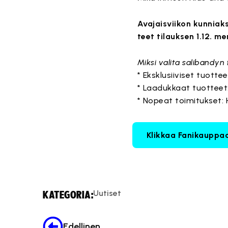
Avajaisviikon kunniak
teet tilauksen 1.12. 
Miksi valita salibandyn
* Eksklusiiviset tuott
* Laadukkaat tuotteet
* Nopeat toimitukset: 
Klikkaa Fanikauppa
Uutiset
KATEGORIA:
Edellinen