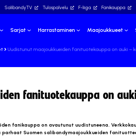
SalibandyTV
Tulospalvelu
F-liiga
Fanikauppa
Sarjat
Harrastaminen
Maajoukkueet
et
Uudistunut maajoukkueiden fanituotekauppa on auki – k
den fanituotekauppa on auki
iden fanikauppa on avautunut uudistuneena. Verkkok
ja parhaat Suomen salibandymaajoukkueiden fanituottee