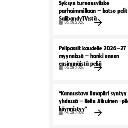
Syksyn turnausvilske
parhaimmillaan – katso pelit
SalibandyTV:stä
06.08.2026
Pelipassit kaudelle 2026–27
myynnissä – hanki ennen
ensimmäistä peliä
06.08.2026
“Kannustava ilmapiiri syntyy
yhdessä – Reilu Aikuinen -pil
käynnistyy”
05.08.2026