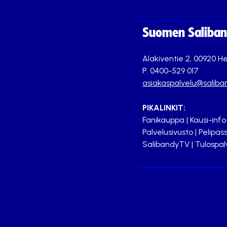
Suomen Saliband
Alakiventie 2, 00920 He
P. 0400-529 017
asiakaspalvelu@saliban
PIKALINKIT:
Fanikauppa
|
Kausi-info
Palvelusivusto
|
Pelipass
SalibandyTV
|
Tulospal