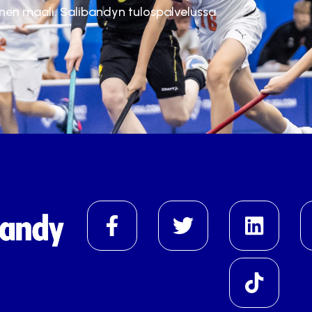
inen maali. Salibandyn tulospalvelussa.