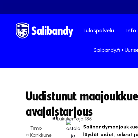
Tulospalvelu
Info
Salibandy.fi
Uutis
Uudistunut maajoukkuei
avajaistarjous
Lukukertoja:
185
Salibandymaajoukkue
Timo
löydät aidot, oikeat 
Kankkune