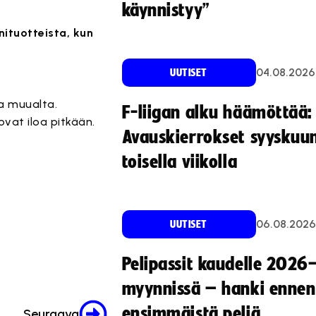
käynnistyy”
ituotteista, kun
04.08.2026
UUTISET
aa muualta.
F-liigan alku häämöttää:
vat iloa pitkään.
Avauskierrokset syyskuu
toisella viikolla
06.08.2026
UUTISET
Pelipassit kaudelle 2026
myynnissä – hanki ennen
ensimmäistä peliä
Seuraava