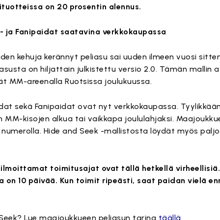
ituotteissa on 20 prosentin alennus.
i- ja Fanipaidat saatavina verkkokaupassa
en kehuja kerännyt peliasu sai uuden ilmeen vuosi sitten
asusta on hiljattain julkistettu versio 2.0. Tämän mallin 
ät MM-areenalla Ruotsissa joulukuussa.
idat sekä Fanipaidat ovat nyt verkkokaupassa. Tyylikkään
en MM-kisojen alkua tai vaikkapa joululahjaksi. Maajoukk
 numerolla. Hide and Seek -mallistosta löydät myös palj
moittamat toimitusajat ovat tällä hetkellä virheellisiä.
ka on 10 päivää. Kun toimit ripeästi, saat paidan vielä 
 Seek? Lue maajoukkueen peliasun tarina
täällä
.