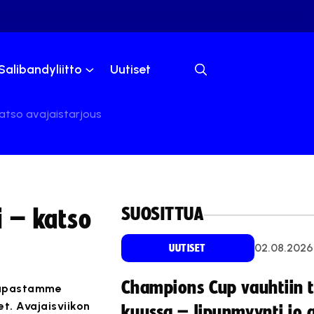
Salibandyliitto
Uutiset
atso avajaistarjous
SUOSITTUA
 – katso
02.08.2026
UUTISET
Champions Cup vauhtiin 
aupastamme
t. Avajaisviikon
kuussa – lipunmyynti jo 