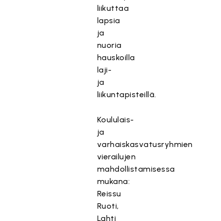
liikuttaa
lapsia
ja
nuoria
hauskoilla
laji-
ja
liikuntapisteillä.
Koululais-
ja
varhaiskasvatusryhmien
vierailujen
mahdollistamisessa
mukana:
Reissu
Ruoti,
Lahti