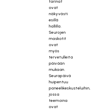
tarinat
ovat
näkyvästi
esillä
hallilla.
Seurojen
maskotit
ovat
myös
tervetulleita
päivään
mukaan.
Seurapäivä
huipentuu
paneelikeskusteluihin,
jossa
teemoina
ovat