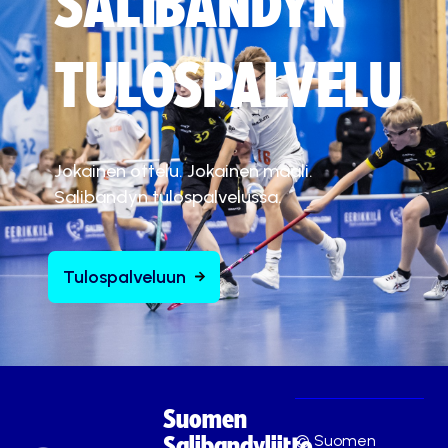
SALIBANDYN
TULOSPALVELU
Jokainen ottelu. Jokainen maali.
Salibandyn tulospalvelussa.
Tulospalveluun
Suomen
© Suomen
Salibandyliitto