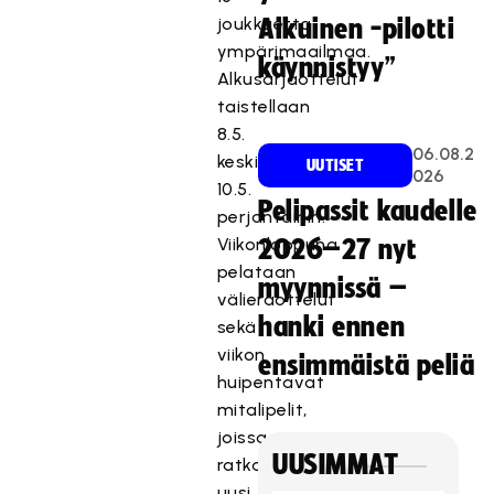
joukkuetta
Aikuinen -pilotti
ympärimaailmaa.
käynnistyy”
Alkusarjaottelut
taistellaan
8.5.
06.08.2
keskiviikosta
UUTISET
026
10.5.
Pelipassit kaudelle
perjantaihin.
Viikonloppuna
2026–27 nyt
pelataan
myynnissä –
välieräottelut
hanki ennen
sekä
viikon
ensimmäistä peliä
huipentavat
mitalipelit,
joissa
UUSIMMAT
ratkaistaan
uusi