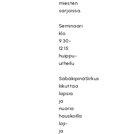
miesten
sarjoissa.
Seminaari
klo
9:30-
12:15:
huippu-
urheilu
SäbäkipinäSirkus
liikuttaa
lapsia
ja
nuoria
hauskoilla
laji-
ja