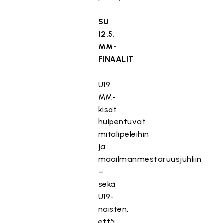
SU
12.5.
MM-
FINAALIT
U19
MM-
kisat
huipentuvat
mitalipeleihin
ja
maailmanmestaruusjuhliin
–
sekä
U19-
naisten,
että