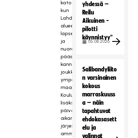
katossa,
yhdessä –
kun
Reilu
Lahden
Aikuinen -
alueen
pilotti
lapset
käynnistyy”
ja
05.08.2026
nuoret
pääsevät
kannustamaan
Salibandyliito
joukkueita
n varsinainen
ympäri
kokous
maailman.
marraskuuss
Koululaispäivän
a – näin
lisäksi
päivän
tapahtuvat
aikana
ehdokasasett
järjestetään
elu ja
ammattikorkeakoulujen
valinnat