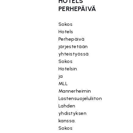
HOTELS
PERHEPÄIVÄ
Sokos
Hotels
Perhepäivä
järjestetään
yhteistyössä
Sokos
Hotelsin
ja
MLL
Mannerheimin
Lastensuojeluliiton
Lahden
yhdistyksen
kanssa.
Sokos