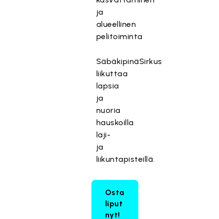
ja
alueellinen
pelitoiminta
SäbäkipinäSirkus
liikuttaa
lapsia
ja
nuoria
hauskoilla
laji-
ja
liikuntapisteillä.
Osta
liput
nyt!