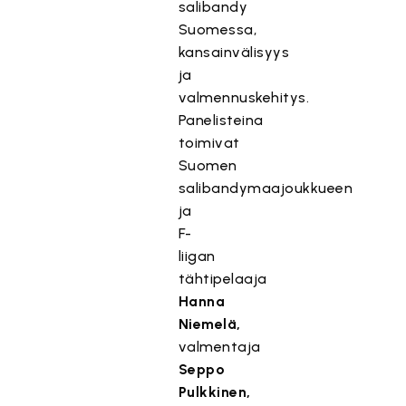
salibandy
Suomessa,
kansainvälisyys
ja
valmennuskehitys.
Panelisteina
toimivat
Suomen
salibandymaajoukkueen
ja
F-
liigan
tähtipelaaja
Hanna
Niemelä,
valmentaja
Seppo
Pulkkinen,