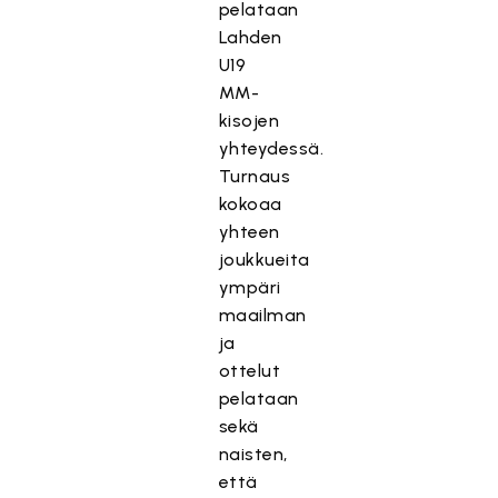
pelataan
Lahden
U19
MM-
kisojen
yhteydessä.
Turnaus
kokoaa
yhteen
joukkueita
ympäri
maailman
ja
ottelut
pelataan
sekä
naisten,
että