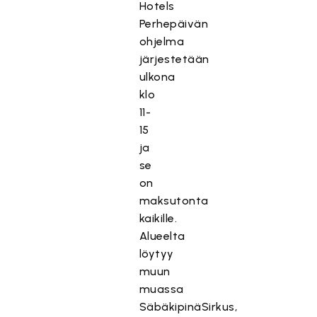
Hotels
Perhepäivän
ohjelma
järjestetään
ulkona
klo
11-
15
ja
se
on
maksutonta
kaikille.
Alueelta
löytyy
muun
muassa
SäbäkipinäSirkus,