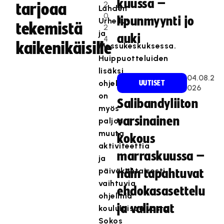
kuussa –
2
tarjoaa
Lahden
0
lipunmyynti jo
Urheilu-
tekemistä
2
ja
auki
4
kaikenikäisille
Messukeskuksessa.
Huippuotteluiden
lisäksi
04.08.2
ohjelmassa
UUTISET
026
on
Salibandyliiton
myös
varsinainen
paljon
muuta
kokous
aktiviteettia
marraskuussa –
ja
päiväkohtaisesti
näin tapahtuvat
vaihtuvia
ehdokasasettelu
ohjelmia
ja valinnat
koululaispäivästä
Sokos