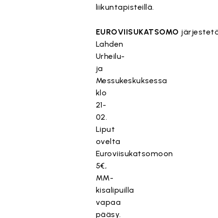
liikuntapisteillä.
EUROVIISUKATSOMO
järjestet
Lahden
Urheilu-
ja
Messukeskuksessa
klo
21-
02.
Liput
ovelta
Euroviisukatsomoon
5€,
MM-
kisalipuilla
vapaa
pääsy.