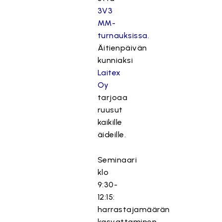
3V3
MM-
turnauksissa.
Äitienpäivän
kunniaksi
Laitex
Oy
tarjoaa
ruusut
kaikille
äideille.
Seminaari
klo
9:30-
12:15:
harrastajamäärän
kasvattaminen