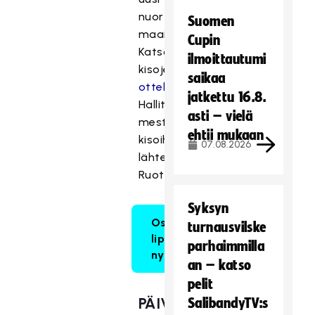
nuorten
Suomen
maailmanmestari.
Cupin
Katso
ilmoittautumi
kisojen
saikaa
otteluohjelma.
jatkettu 16.8.
Hallitsevana
asti – vielä
mestarina
ehtii mukaan
kisoihin
07.08.2026
lähtee
Ruotsi.
Syksyn
Osta
turnausvilske
liput
parhaimmilla
nyt!
an – katso
pelit
PÄIVÄKOHTAINEN
SalibandyTV:s