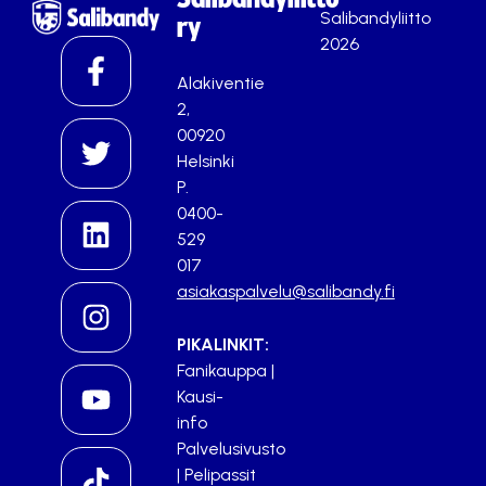
Salibandyliitto
ry
2026
Alakiventie
2,
00920
Helsinki
P.
0400-
529
017
asiakaspalvelu@salibandy.fi
PIKALINKIT:
Fanikauppa
|
Kausi-
info
Palvelusivusto
|
Pelipassit