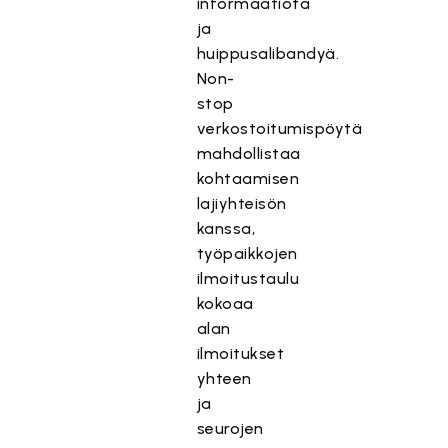
informaatiota
ja
huippusalibandyä.
Non-
stop
verkostoitumispöytä
mahdollistaa
kohtaamisen
lajiyhteisön
kanssa,
työpaikkojen
ilmoitustaulu
kokoaa
alan
ilmoitukset
yhteen
ja
seurojen