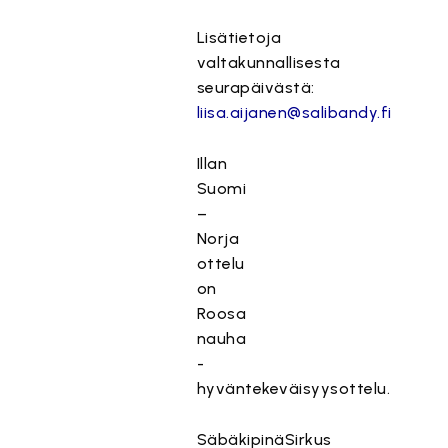
Lisätietoja
valtakunnallisesta
seurapäivästä:
liisa.aijanen@salibandy.fi
Illan
Suomi
–
Norja
ottelu
on
Roosa
nauha
-
hyväntekeväisyysottelu.
SäbäkipinäSirkus