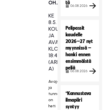
OHJELMA
tä
06.08.2026
KE
8.5.
Pelipassit
KOULULAISPÄIVÄ
kaudelle
JA
2026–27 nyt
AVAJAISET
myynnissä –
KLO
hanki ennen
18:40
ensimmäistä
(ARENA
peliä
A)
06.08.2026
Avajaispäivä
ja
“Kannustava
tunnelma
ilmapiiri
on
heti
syntyy