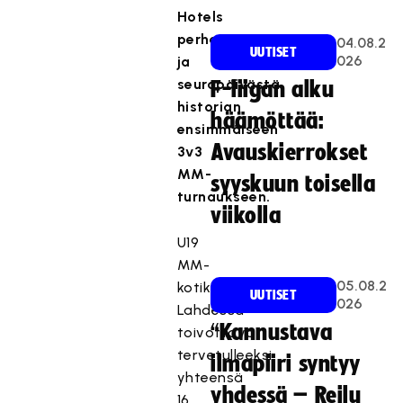
Hotels
perhepäivään
04.08.2
UUTISET
026
ja
seurapäivästä
F-liigan alku
historian
häämöttää:
ensimmäiseen
Avauskierrokset
3v3
MM-
syyskuun toisella
turnaukseen.
viikolla
U19
MM-
05.08.2
kotikisat
UUTISET
026
Lahdessa
“Kannustava
toivottavat
tervetulleeksi
ilmapiiri syntyy
yhteensä
yhdessä – Reilu
16