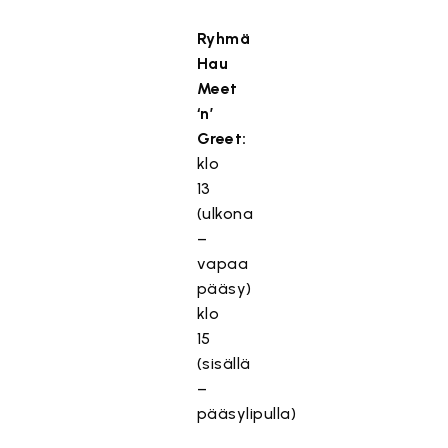
Ryhmä
Hau
Meet
‘n’
Greet:
klo
13
(ulkona
–
vapaa
pääsy)
klo
15
(sisällä
–
pääsylipulla)