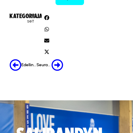
Uuti
KATEGORIA:
JAA:
set
Edellinen
Seuraava