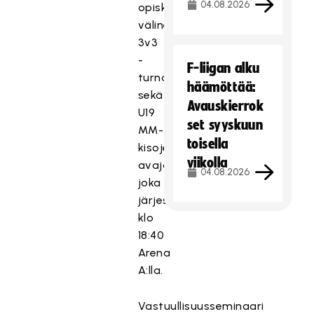
04.08.2026
opiskelijoiden
välinen
3v3
-
F-liigan alku
turnaus
häämöttää:
sekä
Avauskierrok
U19
set syyskuun
MM-
toisella
kisojen
viikolla
avajaisseremonia,
04.08.2026
joka
järjestetään
klo
18:40
Arena
A:lla.
Vastuullisuusseminaari