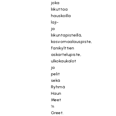
joka
liikuttaa
hauskoilla
laji-
ja
liikuntapisteillä,
kasvomaalauspiste,
fanikylttien
askartelupiste,
ulkokaukalot
ja
pelit
sekä
Ryhmä
Haun
Meet
‘n
Greet.