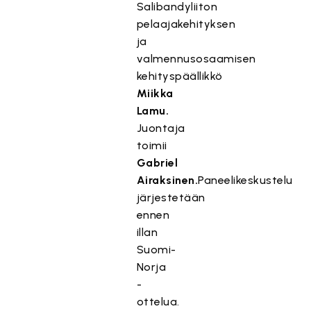
Salibandyliiton
pelaajakehityksen
ja
valmennusosaamisen
kehityspäällikkö
Miikka
Lamu.
Juontaja
toimii
Gabriel
Airaksinen.
Paneelikeskustelu
järjestetään
ennen
illan
Suomi-
Norja
-
ottelua.