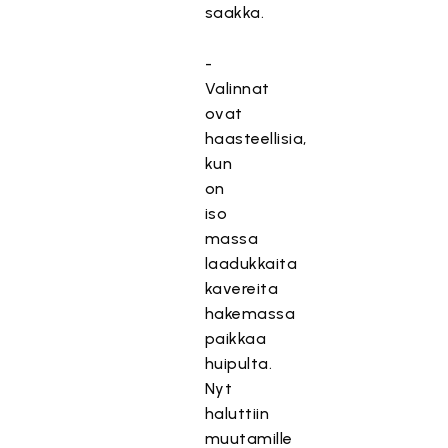
saakka.
-
Valinnat
ovat
haasteellisia,
kun
on
iso
massa
laadukkaita
kavereita
hakemassa
paikkaa
huipulta.
Nyt
haluttiin
muutamille