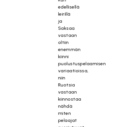
edellisellä
leirillä
ja
Saksaa
vastaan
oltiin
enemmän
kiinni
puolustuspelaamisen
variaatioissa,
niin
Ruotsia
vastaan
kiinnostaa
nähdä
miten
pelaajat