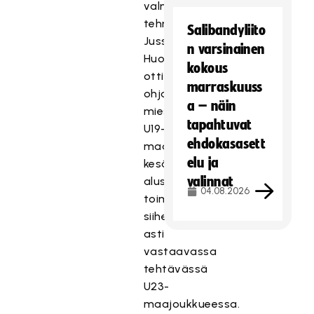
valmentajana
tehnyt
Salibandyliito
Jussi
n varsinainen
Huovinen
kokous
otti
marraskuuss
ohjat
a – näin
miesten
tapahtuvat
U19-
ehdokasasett
maajoukkueessa
elu ja
kesäkuun
valinnat
alussa,
04.08.2026
toimittuaan
siihen
asti
vastaavassa
tehtävässä
U23-
maajoukkueessa.