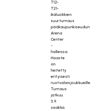
T12-
T21-
ikäluokkien
suurturnaus
pääkaupunkiseudun
Arena
Center
-
halleissa.
Haaste
on
heitetty
erityisesti
ruotsalaisjoukkueille.
Turnaus
jatkuu
3.9.
saakka.