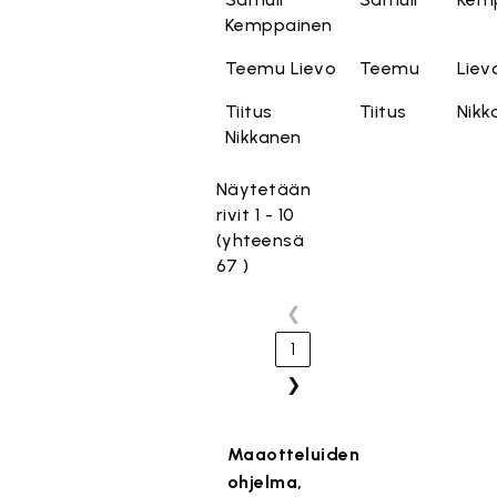
Kemppainen
Teemu Lievo
Teemu
Liev
Tiitus
Tiitus
Nikk
Nikkanen
Näytetään
rivit 1 - 10
(yhteensä
67 )
❮
1
❯
Maaotteluiden
ohjelma,