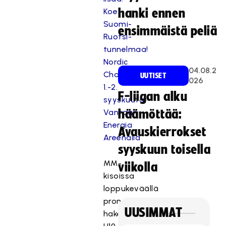
Koe
hanki ennen
Suomi-
ensimmäistä peliä
Ruotsi-
tunnelmaa!
Nordic
04.08.2
Challenge
UUTISET
026
1.-2.
F-liigan alku
syyskuuta
Vantaan
häämöttää:
Energia
Avauskierrokset
Areenalla
syyskuun toisella
MM-
viikolla
kisoissa
loppukeväällä
pronssia
UUSIMMAT
hakenut