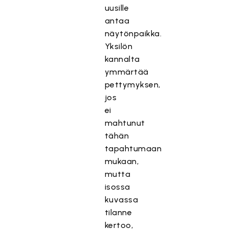
uusille
antaa
näytönpaikka.
Yksilön
kannalta
ymmärtää
pettymyksen,
jos
ei
mahtunut
tähän
tapahtumaan
mukaan,
mutta
isossa
kuvassa
tilanne
kertoo,