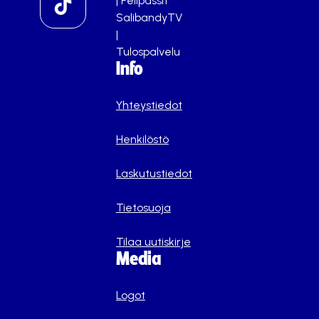
|
Pelipassit
SalibandyTV
|
Tulospalvelu
Info
Yhteystiedot
Henkilöstö
Laskutustiedot
Tietosuoja
Tilaa uutiskirje
Media
Logot