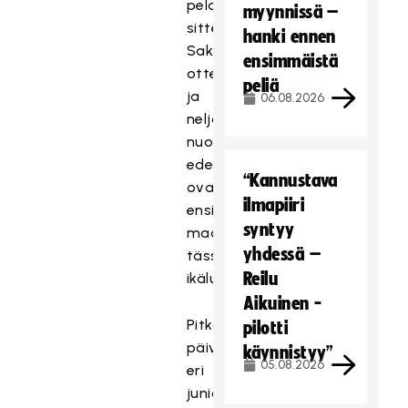
pelaajaa
myynnissä –
sitten
hanki ennen
Saksa-
ensimmäistä
otteluiden
peliä
ja
06.08.2026
neljälle
nuorelle
edessä
“Kannustava
ovat
ilmapiiri
ensimmäiset
syntyy
maaottelut
yhdessä –
tässä
Reilu
ikäluokassa.
Aikuinen -
Pitkän
pilotti
päivätyön
käynnistyy”
05.08.2026
eri
juniorimaajoukkueiden