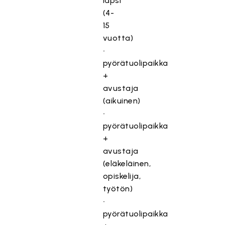
lapsi
(4-
15
vuotta)
•
pyörätuolipaikka
+
avustaja
(aikuinen)
•
pyörätuolipaikka
+
avustaja
(eläkeläinen,
opiskelija,
työtön)
•
pyörätuolipaikka