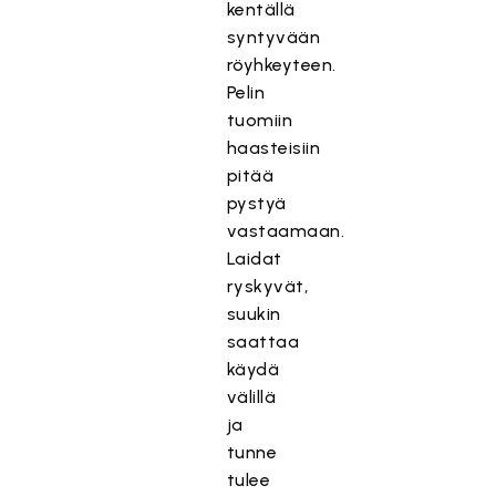
kentällä
syntyvään
röyhkeyteen.
Pelin
tuomiin
haasteisiin
pitää
pystyä
vastaamaan.
Laidat
ryskyvät,
suukin
saattaa
käydä
välillä
ja
tunne
tulee