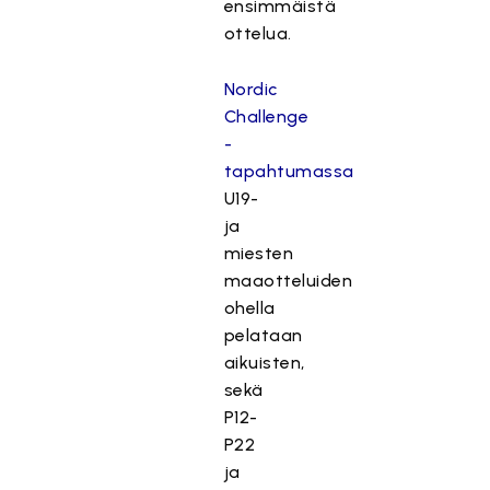
ensimmäistä
ottelua.
Nordic
Challenge
-
tapahtumassa
U19-
ja
miesten
maaotteluiden
ohella
pelataan
aikuisten,
sekä
P12-
P22
ja