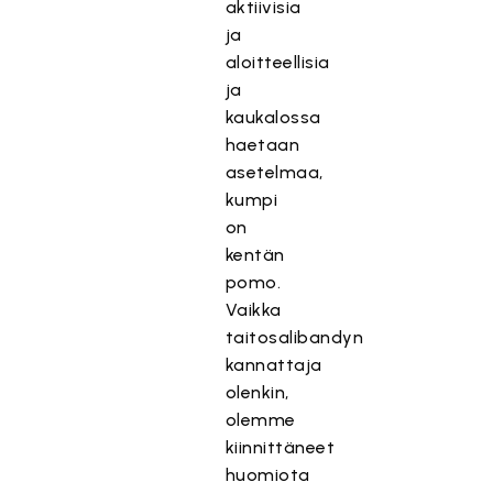
aktiivisia
ja
aloitteellisia
ja
kaukalossa
haetaan
asetelmaa,
kumpi
on
kentän
pomo.
Vaikka
taitosalibandyn
kannattaja
olenkin,
olemme
kiinnittäneet
huomiota