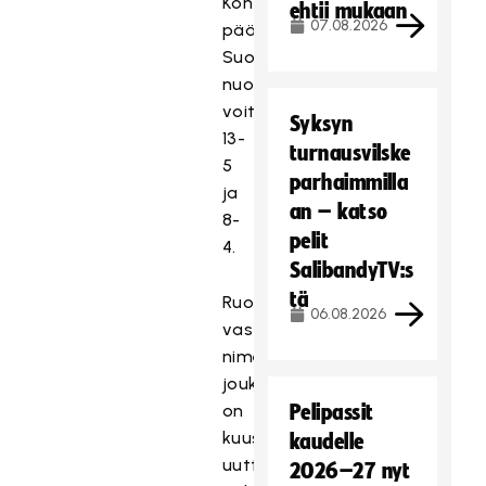
Kohtaamiset
ehtii mukaan
07.08.2026
päättyivät
Suomen
nuorten
voittoihin
Syksyn
13-
turnausvilske
5
parhaimmilla
ja
an – katso
8-
pelit
4.
SalibandyTV:s
tä
Ruotsia
06.08.2026
vastaan
nimetyssä
joukkueessa
on
Pelipassit
kuusi
kaudelle
uutta
2026–27 nyt