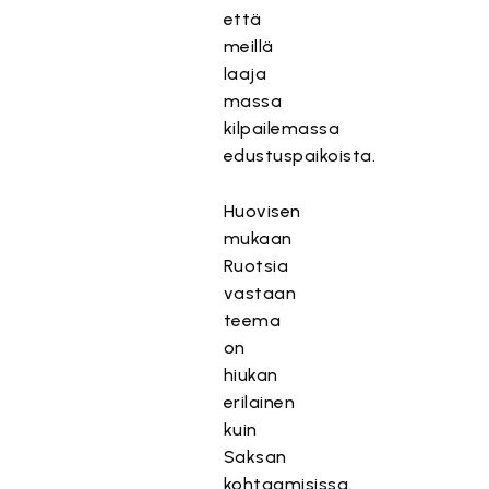
että
meillä
laaja
massa
kilpailemassa
edustuspaikoista.
Huovisen
mukaan
Ruotsia
vastaan
teema
on
hiukan
erilainen
kuin
Saksan
kohtaamisissa.