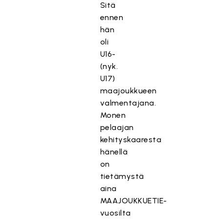
Sitä
ennen
hän
oli
U16-
(nyk.
U17)
maajoukkueen
valmentajana.
Monen
pelaajan
kehityskaaresta
hänellä
on
tietämystä
aina
MAAJOUKKUETIE-
vuosilta