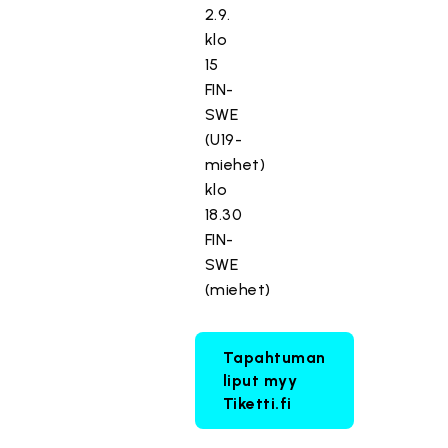
2.9.
klo
15
FIN-
SWE
(U19-
miehet)
klo
18.30
FIN-
SWE
(miehet)
Tapahtuman
liput myy
Tiketti.fi