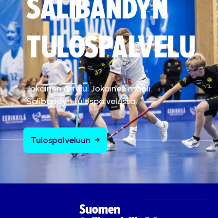
SALIBANDYN
TULOSPALVELU
Jokainen ottelu. Jokainen maali.
Salibandyn tulospalvelussa.
Tulospalveluun
Suomen