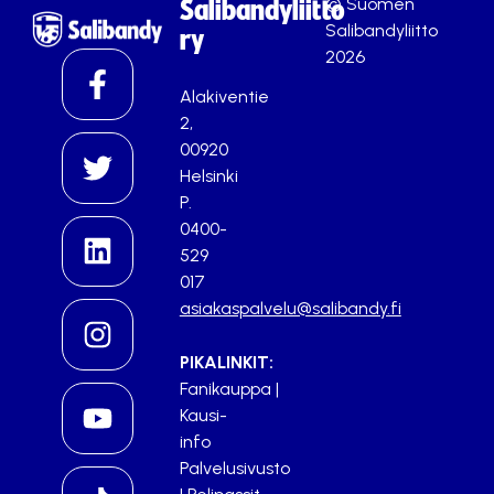
© Suomen
Salibandyliitto
Salibandyliitto
ry
2026
Alakiventie
2,
00920
Helsinki
P.
0400-
529
017
asiakaspalvelu@salibandy.fi
PIKALINKIT:
Fanikauppa
|
Kausi-
info
Palvelusivusto