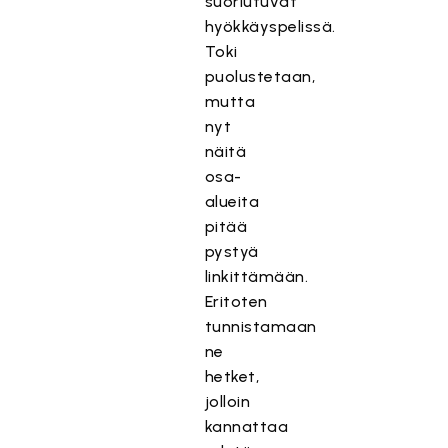
suoriutuvat
hyökkäyspelissä.
Toki
puolustetaan,
mutta
nyt
näitä
osa-
alueita
pitää
pystyä
linkittämään.
Eritoten
tunnistamaan
ne
hetket,
jolloin
kannattaa