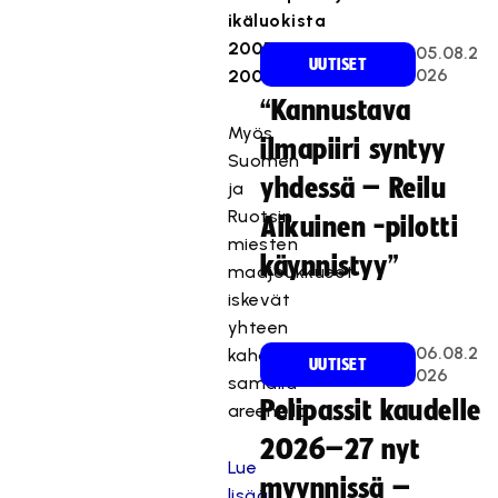
ikäluokista
2005–
05.08.2
UUTISET
026
2007.
“Kannustava
Myös
ilmapiiri syntyy
Suomen
yhdessä – Reilu
ja
Ruotsin
Aikuinen -pilotti
miesten
käynnistyy”
maajoukkueet
iskevät
yhteen
06.08.2
kahdesti
UUTISET
026
samalla
Pelipassit kaudelle
areenalla.
2026–27 nyt
Lue
myynnissä –
lisää: