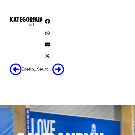
Uuti
KATEGORIA:
JAA:
set
Edellinen
Seuraava