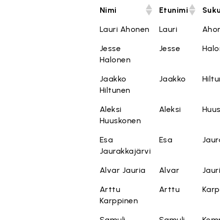
Nimi
Etunimi
Suku
Lauri Ahonen
Lauri
Aho
Jesse
Jesse
Halo
Halonen
Jaakko
Jaakko
Hilt
Hiltunen
Aleksi
Aleksi
Huu
Huuskonen
Esa
Esa
Jaur
Jaurakkajärvi
Alvar Jauria
Alvar
Jaur
Arttu
Arttu
Karp
Karppinen
Samuli
Samuli
Kem