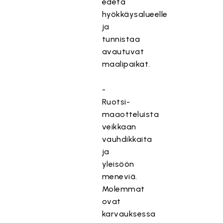
edetä
hyökkäysalueelle
ja
tunnistaa
avautuvat
maalipaikat.
-
Ruotsi-
maaotteluista
veikkaan
vauhdikkaita
ja
yleisöön
meneviä.
Molemmat
ovat
karvauksessa