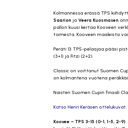
Kolmannessa erässä TPS kiihdytti 
Saarion
ja
Veera Kuosmasen
onni
pallon kuusi kertaa Kooveen ver
toimesta. Kooveen maaleista va
Peräti 13 TPS-pelaajaa pääsi pis
(3+1) ja Fitzi (2+2).
Classic on voittanut Suomen Cupi
on kolmantena vuotena peräkkäi
Naisten Suomen Cupin finaali Cla
Katso Henri Keräsen ottelukuvat.
Koovee – TPS 3-15 (0-1, 1-5, 2-9)