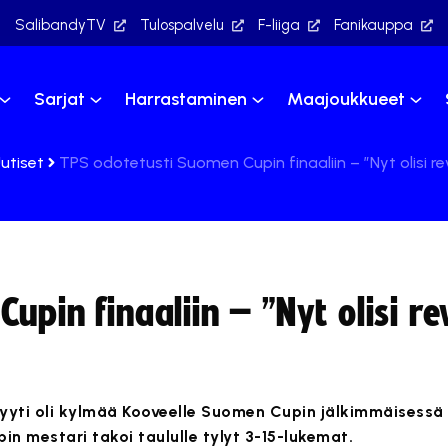
SalibandyTV
Tulospalvelu
F-liiga
Fanikauppa
Sarjat
Harrastaminen
Maajoukkueet
utiset
TPS odotetusti Suomen Cupin finaaliin – ”Nyt olisi r
upin finaaliin – ”Nyt olisi re
kyyti oli kylmää Kooveelle Suomen Cupin jälkimmäisessä 
in mestari takoi taululle tylyt 3-15-lukemat.