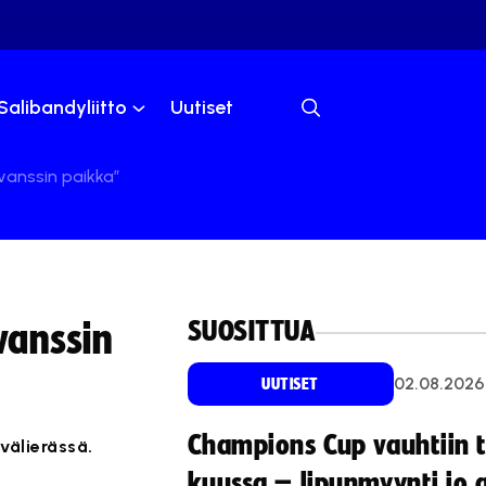
Salibandyliitto
Uutiset
evanssin paikka”
SUOSITTUA
vanssin
02.08.2026
UUTISET
Champions Cup vauhtiin 
välierässä.
kuussa – lipunmyynti jo 