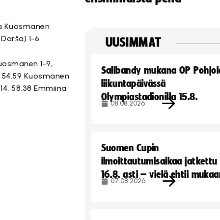
eera Kuosmanen
 Darša) 1-6.
UUSIMMAT
 Kuosmanen 1-9,
Salibandy mukana OP Pohjol
-12, 54.59 Kuosmanen
liikuntapäivässä
2-14, 58.38 Emmiina
Olympiastadionilla 15.8.
08.08.2026
Suomen Cupin
ilmoittautumisaikaa jatkettu
16.8. asti – vielä ehtii muka
07.08.2026