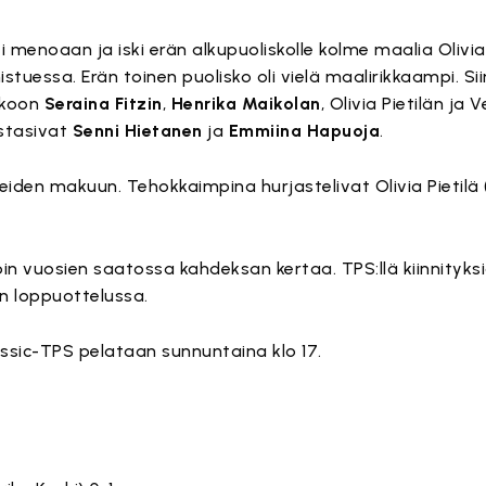
menoaan ja iski erän alkupuoliskolle kolme maalia Olivia 
stuessa. Erän toinen puolisko oli vielä maalirikkaampi. Sii
kkoon
Seraina Fitzin
,
Henrika Maikolan
, Olivia Pietilän j
stasivat
Senni Hietanen
ja
Emmiina Hapuoja
.
teiden makuun. Tehokkaimpina hurjastelivat Olivia Pietilä
n vuosien saatossa kahdeksan kertaa. TPS:llä kiinnityksiä
n loppuottelussa.
ssic-TPS pelataan sunnuntaina klo 17.