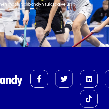
inen maali. Salibandyn tulospalvelussa.