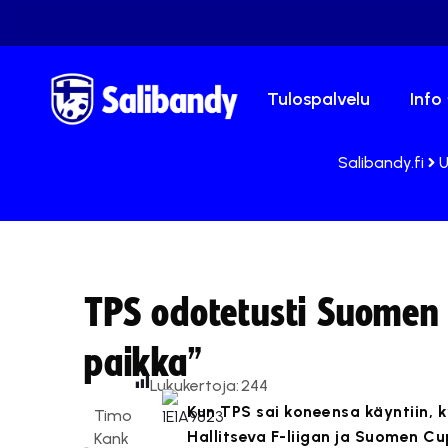
Tulospalvelu
Info
Salibandy.fi
U
TPS odotetusti Suomen C
paikka”
Lukukertoja:
244
Kun TPS sai koneensa käyntiin, 
Timo
Hallitseva F-liigan ja Suomen Cup
Kank