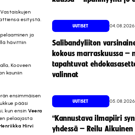
 Vastaiskujen
attiensa esitystä.
04.08.2026
UUTISET
a pelaaminen ja
Salibandyliiton varsinain
lä hävittiin
kokous marraskuussa – 
tapahtuvat ehdokasasette
alla, Kooveen
an kauniin
valinnat
 erän ensimmäisen
05.08.2026
UUTISET
oukkue pääsi
i, kun ensin
Veera
“Kannustava ilmapiiri sy
een pelaajasta
Henriikka Hirvi
yhdessä – Reilu Aikuinen 