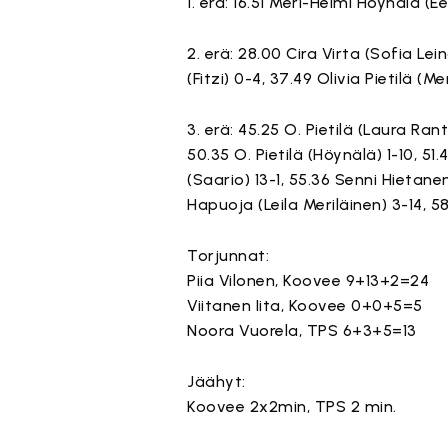
1. erä: 16.51 Meri-Helmi Höynälä (Ee
2. erä: 28.00 Cira Virta (Sofia Le
(Fitzi) 0-4, 37.49 Olivia Pietilä (
3. erä: 45.25 O. Pietilä (Laura Ra
50.35 O. Pietilä (Höynälä) 1-10, 51.
(Saario) 13-1, 55.36 Senni Hietane
Hapuoja (Leila Meriläinen) 3-14, 58.
Torjunnat:
Piia Vilonen, Koovee 9+13+2=24
Viitanen Iita, Koovee 0+0+5=5
Noora Vuorela, TPS 6+3+5=13
Jäähyt:
Koovee 2x2min, TPS 2 min.