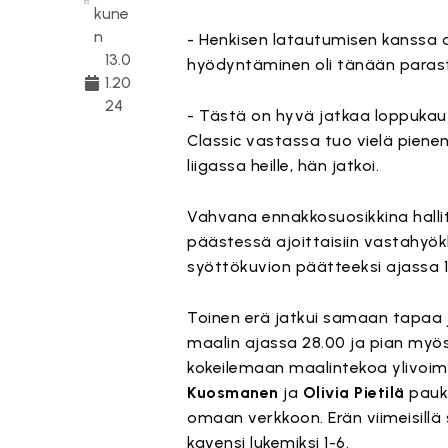
kune
n
- Henkisen latautumisen kanssa o
13.0
hyödyntäminen oli tänään parast
1.20
24
- Tästä on hyvä jatkaa loppukaut
Classic vastassa tuo vielä pienen 
liigassa heille, hän jatkoi.
Vahvana ennakkosuosikkina hallit
päästessä ajoittaisiin vastahyök
syöttökuvion päätteeksi ajassa 16
Toinen erä jatkui samaan tapaa 
maalin ajassa 28.00 ja pian myö
kokeilemaan maalintekoa ylivoima
Kuosmanen
ja
Olivia Pietilä
pauku
omaan verkkoon. Erän viimeisillä
kavensi lukemiksi 1-6.