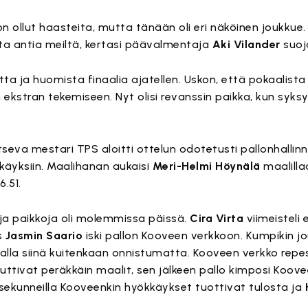
n ollut haasteita, mutta tänään oli eri näköinen joukkue.
a antia meiltä, kertasi päävalmentaja
Aki Vilander
suoj
ta ja huomista finaalia ajatellen. Uskon, että pokaalist
ekstran tekemiseen. Nyt olisi revanssin paikka, kun syksyl
seva mestari TPS aloitti ottelun odotetusti pallonhallinn
käyksiin. Maalihanan aukaisi
Meri-Helmi Höynälä
maalilla
.51.
ja paikkoja oli molemmissa päissä.
Cira Virta
viimeisteli
s
Jasmin Saario
iski pallon Kooveen verkkoon. Kumpikin j
lla siinä kuitenkaan onnistumatta. Kooveen verkko repes
ttivat peräkkäin maalit, sen jälkeen pallo kimposi Koov
 sekunneilla Kooveenkin hyökkäykset tuottivat tulosta ja