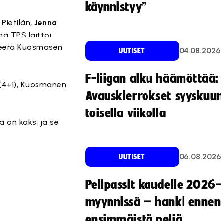
käynnistyy”
Pietilän,
Jenna
nä TPS laittoi
a Veera Kuosmasen
04.08.2026
UUTISET
F-liigan alku häämöttää:
 (4+1), Kuosmanen
Avauskierrokset syyskuu
toisella viikolla
 on kaksi ja se
06.08.2026
UUTISET
Pelipassit kaudelle 2026
myynnissä – hanki ennen
ensimmäistä peliä