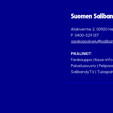
Suomen Saliband
Alakiventie 2, 00920 He
P. 0400-529 017
asiakaspalvelu@saliban
PIKALINKIT:
Fanikauppa
|
Kausi-info
Palvelusivusto
|
Pelipass
SalibandyTV
|
Tulospal