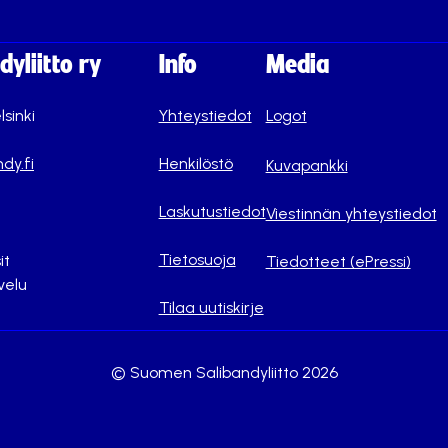
yliitto ry
Info
Media
lsinki
Yhteystiedot
Logot
dy.fi
Henkilöstö
Kuvapankki
Laskutustiedot
Viestinnän yhteystiedot
Tietosuoja
it
Tiedotteet (ePressi)
velu
Tilaa uutiskirje
© Suomen Salibandyliitto 2026