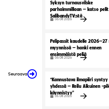
Syksyn turnausvilske
parhaimmillaan – katso pelit
SalibandyTV:stä
06.08.2026
Pelipassit kaudelle 2026–27
myynnissä – hanki ennen
ensimmäistä peliä
06.08.2026
Seuraava
“Kannustava ilmapiiri syntyy
yhdessä – Reilu Aikuinen -pil
käynnistyy”
05.08.2026