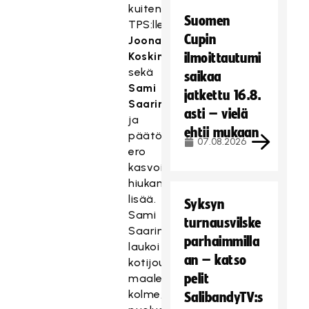
kuitenkin
Suomen
TPS:lle
Cupin
Joonas
Koskinen
ilmoittautumi
sekä
saikaa
Sami
jatkettu 16.8.
Saarinen
,
asti – vielä
ja
ehtii mukaan
päätösjaksolla
07.08.2026
ero
kasvoi
hiukan
lisää.
Syksyn
Sami
turnausvilske
Saarinen
parhaimmilla
laukoi
an – katso
kotijoukkueen
pelit
maaleista
kolme,
SalibandyTV:s