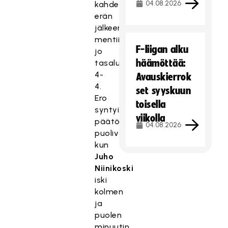
04.08.2026
kahden
erän
jälkeen
mentiin
F-liigan alku
jo
häämöttää:
tasalukemissa
4-
Avauskierrok
4.
set syyskuun
Ero
toisella
syntyi
viikolla
päätösjakson
04.08.2026
puolivälissä,
kun
Juho
Niinikoski
iski
kolmen
ja
puolen
minuutin