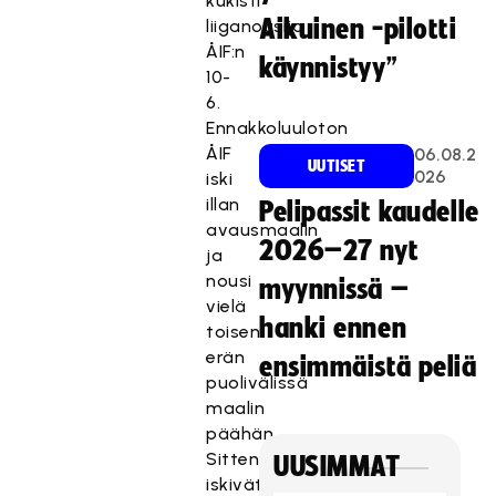
kukisti
Aikuinen -pilotti
liiganousija
ÅIF:n
käynnistyy”
10-
6.
Ennakkoluuloton
ÅIF
06.08.2
UUTISET
026
iski
illan
Pelipassit kaudelle
avausmaalin
2026–27 nyt
ja
nousi
myynnissä –
vielä
hanki ennen
toisen
erän
ensimmäistä peliä
puolivälissä
maalin
päähän.
Sitten
UUSIMMAT
iskivät