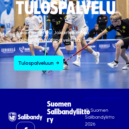
TULOSPALVELU
Jokainen ottelu. Jokainen maali.
Salibandyn tulospalvelussa.
Tulospalveluun
Suomen
© Suomen
Salibandyliitto
Salibandyliitto
ry
2026