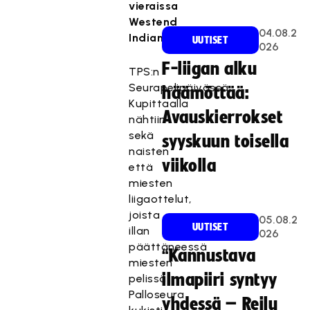
vieraissa
Westend
04.08.2
Indians.
UUTISET
026
F-liigan alku
TPS:n
Seurapelipäivässä
häämöttää:
Kupittaalla
Avauskierrokset
nähtiin
sekä
syyskuun toisella
naisten
viikolla
että
miesten
liigaottelut,
joista
05.08.2
UUTISET
illan
026
päättäneessä
“Kannustava
miesten
ilmapiiri syntyy
pelissä
Palloseura
yhdessä – Reilu