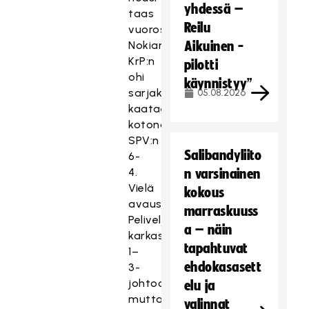
yhdessä –
taas
Reilu
vuorostaan
Nokian
Aikuinen -
KrP:n
pilotti
ohi
käynnistyy”
sarjakakkoseksi
05.08.2026
kaataessaan
kotonaan
SPV:n
Salibandyliito
6-
4.
n varsinainen
Vielä
kokous
avauserässä
marraskuuss
Peliveljet
a – näin
karkasi
tapahtuvat
1–
ehdokasasett
3-
johtoon,
elu ja
mutta
valinnat