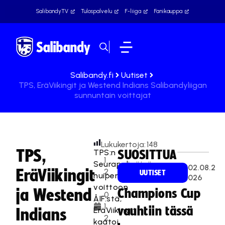
SalibandyTV
Tulospalvelu
F-liiga
Fanikauppa
Salibandy.fi
Uutiset
TPS, EräViikingit ja Westend Indians Salibandyliigan
sunnuntain voittajat
Lukukertoja:
148
TPS,
TPS:n
SUOSITTUA
1
Seurapelipäivä
02.08.2
EräViikingit
2
UUTISET
huipentui
026
.
voittoon
ja Westend
Champions Cup
0
ÅIF:stä,
1.
vauhtiin tässä
EräViikingit
Indians
2
kaatoi