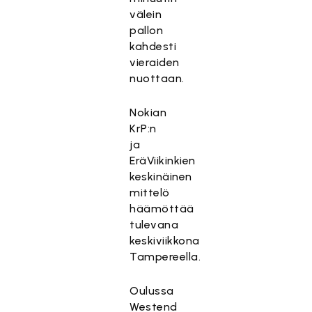
välein
pallon
kahdesti
vieraiden
nuottaan.
Nokian
KrP:n
ja
EräViikinkien
keskinäinen
mittelö
häämöttää
tulevana
keskiviikkona
Tampereella.
Oulussa
Westend