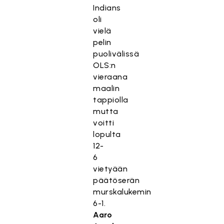
Indians
oli
vielä
pelin
puolivälissä
OLS:n
vieraana
maalin
tappiolla
mutta
voitti
lopulta
12-
6
vietyään
päätöserän
murskalukemin
6-1.
Aaro