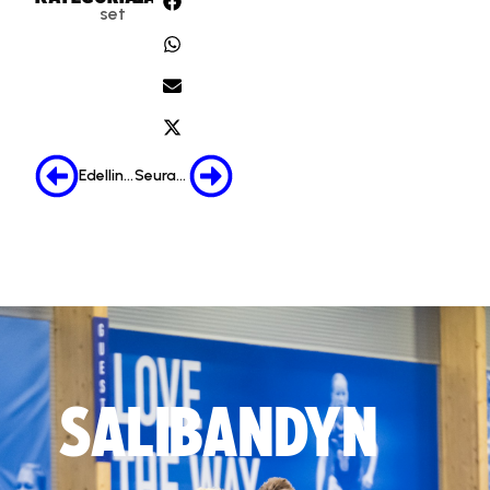
set
Edellinen
Seuraava
SALIBANDYN