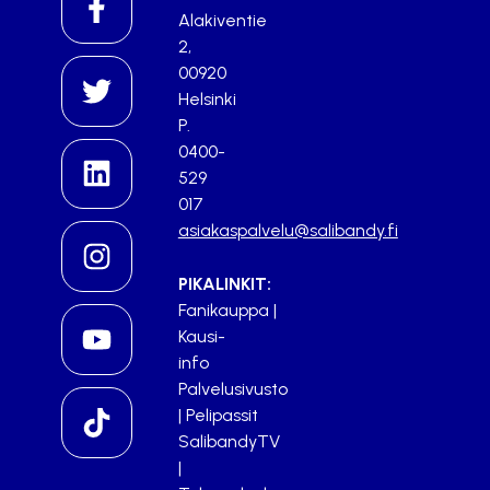
Alakiventie
2,
00920
Helsinki
P.
0400-
529
017
asiakaspalvelu@salibandy.fi
PIKALINKIT:
Fanikauppa
|
Kausi-
info
Palvelusivusto
|
Pelipassit
SalibandyTV
|