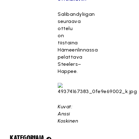
Salibandyliigan
seuraava
ottelu
on
tiistaina
Hämeenlinnassa
pelattava
Steelers–
Happee.
Kuvat:
Anssi
Koskinen
Uuti
KATEGORIA:
JAA: