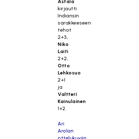
Astala
kirjautti
Indiansin
sarakkeeseen
tehot
2+3,
Niko
Laiti
2+2,
Otto
Lehkosuo
2+1
ja
Valtteri
Kainulainen
1+2.
Ari
Arolan
ottelukuviin