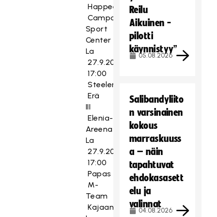
Happee
Reilu
Campo-
Aikuinen -
Sport
pilotti
Center
käynnistyy”
La
05.08.2026
27.9.2014
17:00
Steelers
Erä
Salibandyliito
III
n varsinainen
Elenia-
kokous
Areena
marraskuuss
La
a – näin
27.9.2014
17:00
tapahtuvat
Papas
ehdokasasett
M-
elu ja
Team
valinnat
Kajaanihalli
04.08.2026