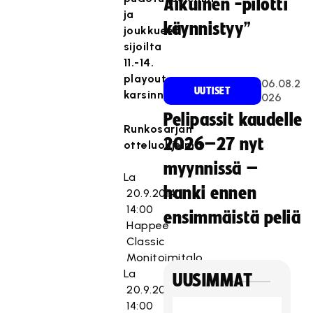
Aikuinen -pilotti
ja
käynnistyy”
joukkueet
sijoilta
11.-14.
playout-
06.08.2
UUTISET
karsinnoissa.
026
Pelipassit kaudelle
Runkosarjan
2026–27 nyt
otteluohjelma
myynnissä –
La
hanki ennen
20.9.2014
14:00
ensimmäistä peliä
Happee
Classic
Monitoimitalo
La
UUSIMMAT
20.9.2014
14:00