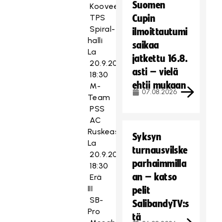
Suomen
Koovee
TPS
Cupin
Spiral-
ilmoittautumi
halli
saikaa
La
jatkettu 16.8.
20.9.2014
asti – vielä
18:30
ehtii mukaan
M-
07.08.2026
Team
PSS
AC
Ruskeasuo
Syksyn
La
turnausvilske
20.9.2014
parhaimmilla
18:30
an – katso
Erä
III
pelit
SB-
SalibandyTV:s
Pro
tä