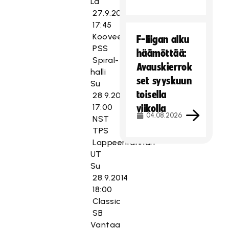
La
27.9.2014
17:45
Koovee
F-liigan alku
PSS
häämöttää:
Spiral-
Avauskierrok
halli
set syyskuun
Su
toisella
28.9.2014
17:00
viikolla
04.08.2026
NST
TPS
Lappeenrannan
UT
Su
28.9.2014
18:00
Classic
SB
Vantaa