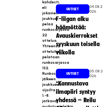
kahdesti,
04.08.2
eli
UUTISET
026
jokainen
F-liigan alku
joukkue
pelaa
häämöttää:
runkosarjassa
Avauskierrokset
22
ottelua.
syyskuun toisella
Yhteensä
otteluita
viikolla
pelataan
runkosarjassa
132.
05.08.2
Runkosarjan
UUTISET
026
jälkeen
“Kannustava
joukkueet
sijoilta
ilmapiiri syntyy
1.-8.
yhdessä – Reilu
jatkavat
pudotuspeleihin