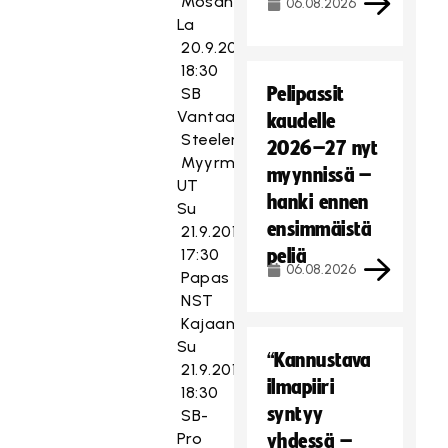
Mosahalli
06.08.2026
La
20.9.2014
18:30
Pelipassit
SB
Vantaa
kaudelle
Steelers
2026–27 nyt
Myyrmäen
myynnissä –
UT
hanki ennen
Su
ensimmäistä
21.9.2014
17:30
peliä
06.08.2026
Papas
NST
Kajaanihalli
Su
“Kannustava
21.9.2014
ilmapiiri
18:30
syntyy
SB-
Pro
yhdessä –