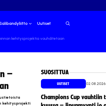
Salibandyliitto
Uutiset
oiminnan kehitysprojektia vauhditetaan
SUOSITTUA
in –
aan
02.08.2026
UUTISET
Champions Cup vauhtiin 
ustietoista
n kehitysprojekti
kuussa – lipunmyynti jo 