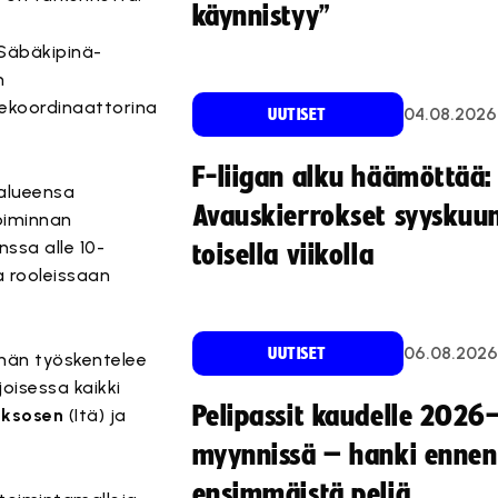
käynnistyy”
 Säbäkipinä-
n
tekoordinaattorina
04.08.2026
UUTISET
F-liigan alku häämöttää:
 alueensa
Avauskierrokset syyskuu
toiminnan
nssa alle 10-
toisella viikolla
a rooleissaan
06.08.2026
UUTISET
 hän työskentelee
joisessa kaikki
Pelipassit kaudelle 2026
aksosen
(Itä) ja
myynnissä – hanki ennen
ensimmäistä peliä