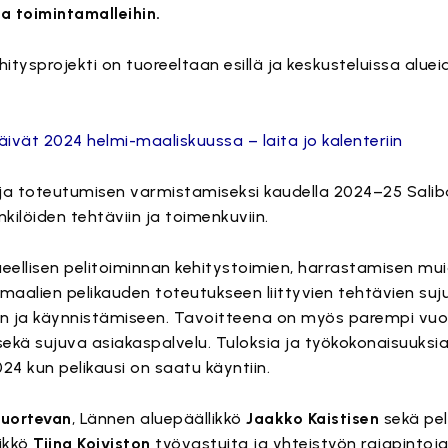
a toimintamalleihin.
hitysprojekti on tuoreeltaan esillä ja keskusteluissa aluei
päivät 2024 helmi-maaliskuussa – laita jo kalenteriin
 ja toteutumisen varmistamiseksi kaudella 2024–25 Salib
kilöiden tehtäviin ja toimenkuviin.
ueellisen pelitoiminnan kehitystoimien, harrastamisen mu
maalien pelikauden toteutukseen liittyvien tehtävien su
 ja käynnistämiseen. Tavoitteena on myös parempi vuo
sekä sujuva asiakaspalvelu. Tuloksia ja työkokonaisuuksi
4 kun pelikausi on saatu käyntiin.
Nuortevan
, Lännen aluepäällikkö
Jaakko Kaistisen
sekä pe
likkö
Tiina Koiviston
työvastuita ja yhteistyön rajapintoja