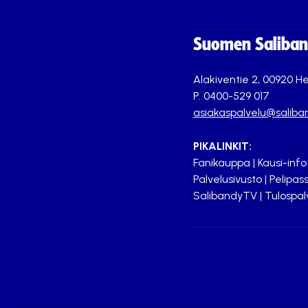
Suomen Saliband
Alakiventie 2, 00920 He
P. 0400-529 017
asiakaspalvelu@saliban
PIKALINKIT:
Fanikauppa
|
Kausi-info
Palvelusivusto
|
Pelipass
SalibandyTV
|
Tulospal