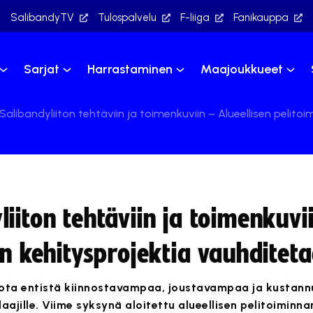
SalibandyTV
Tulospalvelu
F-liiga
Fanikauppa
Sarjat
Harrastaminen
Maajoukkueet
alibandyliiton tehtäviin ja toimenkuviin – Alueellisen pelit
iiton tehtäviin ja toimenkuvi
an kehitysprojektia vauhditet
rjota entistä kiinnostavampaa, joustavampaa ja kustann
laajille. Viime syksynä aloitettu alueellisen pelitoiminna