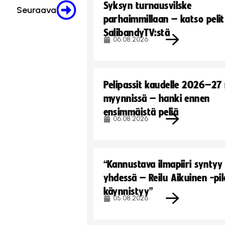
Syksyn turnausvilske
Seuraava
parhaimmillaan – katso pelit
SalibandyTV:stä
06.08.2026
Pelipassit kaudelle 2026–27
myynnissä – hanki ennen
ensimmäistä peliä
06.08.2026
“Kannustava ilmapiiri syntyy
yhdessä – Reilu Aikuinen -pil
käynnistyy”
05.08.2026