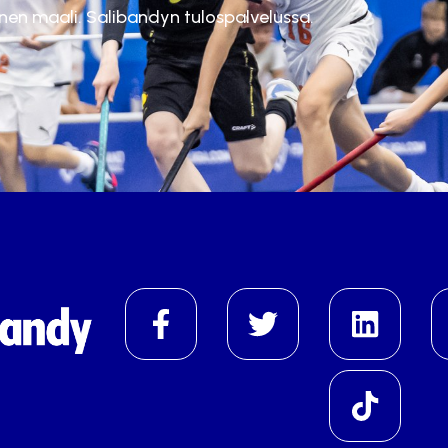
inen maali. Salibandyn tulospalvelussa.