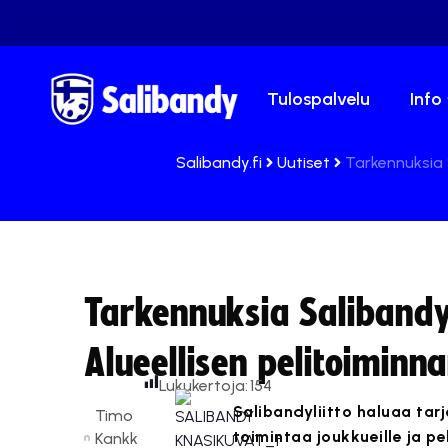
Tulospalvelu
Info
Salibandy.fi
Uutiset
Tarkennuksia S
Tarkennuksia Salibandyl
Alueellisen pelitoiminn
Lukukertoja:
154
Salibandyliitto haluaa ta
Timo
toimintaa joukkueille ja pe
Kankk