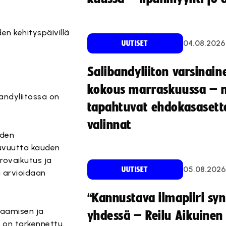
den kehityspäivillä
04.08.2026
UUTISET
Salibandyliiton varsinain
kokous marraskuussa – 
andyliitossa on
tapahtuvat ehdokasasette
valinnat
iden
juvuutta kauden
rovaikutus ja
05.08.2026
UUTISET
a arvioidaan
“Kannustava ilmapiiri sy
laamisen ja
yhdessä – Reilu Aikuinen 
 on tarkennettu.