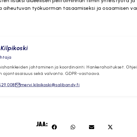
ten lisäksi alueellisen pelitoiminnan tiimin yhteistyötä j
sta aiheutuvan työkuorman tasaamiseksi ja osaamisen va
Kilpikoski
ohtaja
ishankkeiden johtaminen ja koordinointi. Hankerahoitukset. Ohjei
en ajantasaisuus sekä valvonta. GDPR-vastaava.
529 008
mervi.kilpikoski@salibandy.fi
JAA: