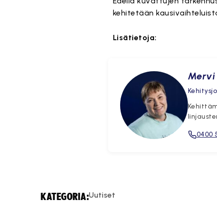
Edellä kuvattujen tarkennus
kehitetään kausivaihtelui
Lisätietoja:
Mervi 
Kehitysj
Kehittäm
linjaust
0400 
Uutiset
KATEGORIA: