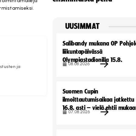
a toimintamalleja
rmistamiseksi.
UUSIMMAT
Salibandy mukana OP Pohjol
liikuntapäivässä
Olympiastadionilla 15.8.
08.08.2026
stusten ja
Suomen Cupin
ilmoittautumisaikaa jatkettu
16.8. asti – vielä ehtii muka
07.08.2026