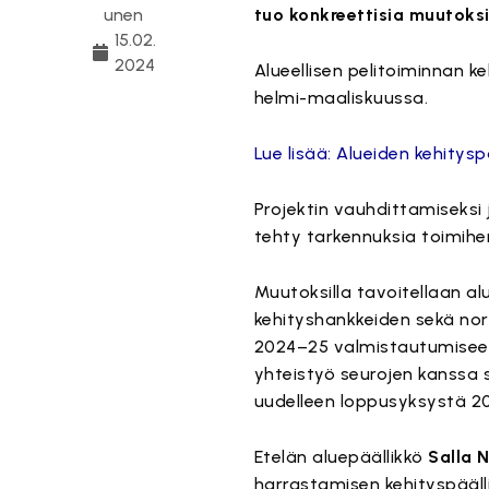
unen
tuo konkreettisia muutoksi
15.02.
2024
Alueellisen pelitoiminnan ke
helmi-maaliskuussa.
Lue lisää: Alueiden kehitys
Projektin vauhdittamiseksi
tehty tarkennuksia toimihen
Muutoksilla tavoitellaan al
kehityshankkeiden sekä nor
2024–25 valmistautumiseen
yhteistyö seurojen kanssa 
uudelleen loppusyksystä 202
Etelän aluepäällikkö
Salla 
harrastamisen kehityspääl