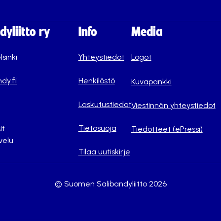
yliitto ry
Info
Media
lsinki
Yhteystiedot
Logot
dy.fi
Henkilöstö
Kuvapankki
Laskutustiedot
Viestinnän yhteystiedot
Tietosuoja
it
Tiedotteet (ePressi)
velu
Tilaa uutiskirje
© Suomen Salibandyliitto 2026