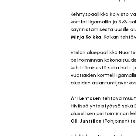
Kehityspäällikkö Koivisto v
kortteliliigamallin ja 3v3-
käynnistämisestä uusille al
Minja Kolkka
. Kolkan tehtä
Etelän aluepäällikkö Nuort
pelitoiminnan kokonaisuudes
kehittämisestä sekä halli- 
vuotiaiden kortteliliigamal
alueiden asiantuntijaverko
Ari Lehtosen
tehtävä muuttu
tiiviissä yhteistyössä sekä
alueellisen pelitoiminnan 
Olli Junttilan
(Pohjoinen) te