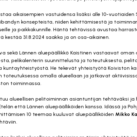
astaa aikaisempien vastuidensa lisäksi alle 10-vuotiaiden
salibandyn konsepteista, niiden kehittämisestä ja toiminna
ueille ja paikkakunnille. Häntä tehtävissä avustaa harras
vä kestää 31.8.2024 saakka ja on osa-aikainen.
eva sekä Lännen aluepäällikkö Kaistinen vastaavat oman
ta, pelikalenterin suunnittelusta ja toteutuksesta, peli
ja kuntayhteistyöstä. He tekevät yhteistyötä Koiviston ka
lin toteutuksessa omalla alueellaan ja jatkavat aktiivisiss
ston toiminnassa.
u alueellisen pelitoiminnan asiantuntijan tehtäväksi ja
 Etelän että Lännen aluepäälliköiden kanssa. Idässä ja Poh
kehittämisen 10 teemaa kuuluvat aluepäälliköiden
Mikko K
htäviin.