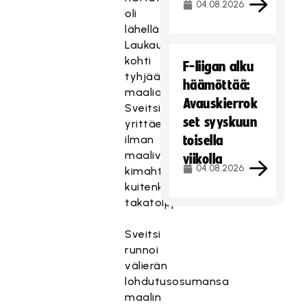
04.08.2026
oli
lähellä.
Laukaus
kohti
F-liigan alku
tyhjää
häämöttää:
maalia
Avauskierrok
Sveitsin
set syyskuun
yrittäessä
ilman
toisella
maalivahtia
viikolla
04.08.2026
kimahti
kuitenkin
takatolppaan.
Sveitsi
runnoi
välierän
lohdutusosumansa
maalin