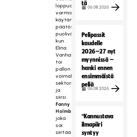
tä
loppuottelupaikka
06.08.2026
varmistui
käytännössä
päätöserän
puolivälissä
Pelipassit
kun
kaudelle
Elina
2026–27 nyt
Vanhanen
myynnissä –
toi
hanki ennen
pallon
ensimmäistä
voimalla
sektoriin
peliä
06.08.2026
ja
siirsi
Fanny
Holmbergille
,
“Kannustava
joka
ilmapiiri
sai
siirtää
syntyy