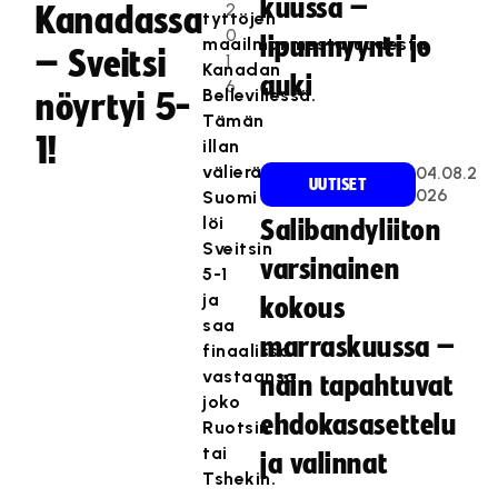
kuussa –
2
Kanadassa
tyttöjen
0
lipunmyynti jo
maailmanmestaruudesta
– Sveitsi
1
Kanadan
auki
6
Bellevillessä.
nöyrtyi 5-
Tämän
1!
illan
välierässä
04.08.2
UUTISET
026
Suomi
löi
Salibandyliiton
Sveitsin
varsinainen
5-1
ja
kokous
saa
marraskuussa –
finaalissa
vastaansa
näin tapahtuvat
joko
ehdokasasettelu
Ruotsin
tai
ja valinnat
Tshekin.