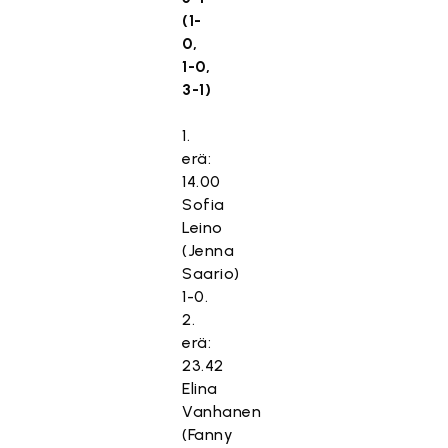
(1-
0,
1-0,
3-1)
1.
erä:
14.00
Sofia
Leino
(Jenna
Saario)
1-0.
2.
erä:
23.42
Elina
Vanhanen
(Fanny