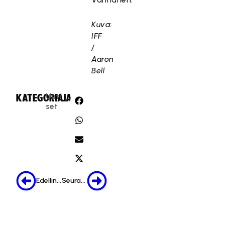
Kuva:
IFF
/
Aaron
Bell
Uuti
KATEGORIA:
JAA:
set
Edellinen
Seuraava