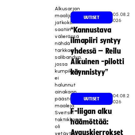
Alkusarjan
05.08.2
maalijuhlien
UUTISET
026
jatkoksi
“Kannustava
saatiin
välierässä
ilmapiiri syntyy
nähdä
yhdessä – Reilu
tarkkaa
salibandya,
Aikuinen -pilotti
jossa
kumpikaan
käynnistyy”
ei
halunnut
ainakaan
04.08.2
päästää
UUTISET
026
maaleja.
F-liigan alku
Sveitsin
taktiikkana
häämöttää:
oli
Avauskierrokset
vetäytyä