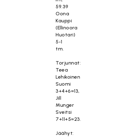
59.39
Oona
Kauppi
(Ellinoora
Huotari)
5-1
tm.
Torjunnat:
Teea
Lehikoinen
Suomi
3+4+6=13,
Jill
Munger
Sveitsi
7+11+5=23.
Jäähyt: