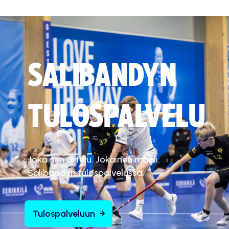
SALIBANDYN
TULOSPALVELU
Jokainen ottelu. Jokainen maali.
Salibandyn tulospalvelussa.
Tulospalveluun