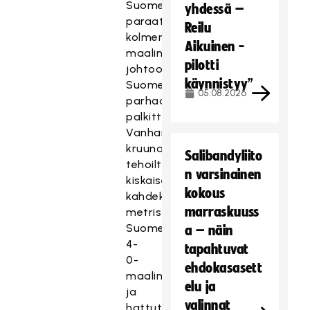
Suomen
yhdessä –
paraatipaikalta
Reilu
kolmen
Aikuinen -
maalin
pilotti
johtoon.
käynnistyy”
Suomen
05.08.2026
parhaana
palkittu
Vanhanen
kruunasi
Salibandyliito
tehoiltansa
n varsinainen
kiskaisemalla
kokous
kahdeksasta
marraskuuss
metristä
Suomen
a – näin
4-
tapahtuvat
0-
ehdokasasett
maalin,
elu ja
ja
valinnat
hattutemppukin