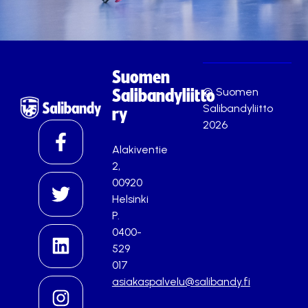
Suomen
© Suomen
Salibandyliitto
Salibandyliitto
ry
2026
Alakiventie
2,
00920
Helsinki
P.
0400-
529
017
asiakaspalvelu@salibandy.fi