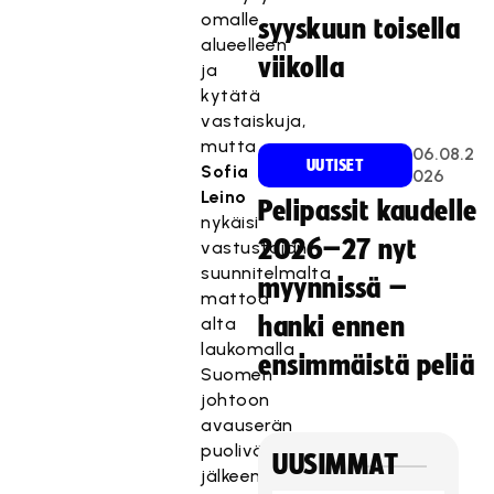
omalle
syyskuun toisella
alueelleen
viikolla
ja
kytätä
vastaiskuja,
mutta
06.08.2
UUTISET
Sofia
026
Leino
Pelipassit kaudelle
nykäisi
2026–27 nyt
vastustajan
suunnitelmalta
myynnissä –
mattoa
hanki ennen
alta
laukomalla
ensimmäistä peliä
Suomen
johtoon
avauserän
puolivälin
UUSIMMAT
jälkeen.