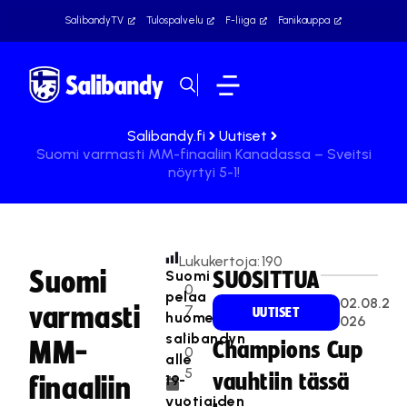
SalibandyTV
Tulospalvelu
F-liiga
Fanikauppa
Salibandy.fi
Uutiset
Suomi varmasti MM-finaaliin Kanadassa – Sveitsi
nöyrtyi 5-1!
Lukukertoja:
190
Suomi
Suomi
SUOSITTUA
0
pelaa
02.08.2
varmasti
7
UUTISET
huomenna
026
.
salibandyn
MM-
Champions Cup
0
alle
5
vauhtiin tässä
19-
finaaliin
.
vuotiaiden