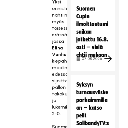
Yksi
Suomen
onnistuminen
nähtiin
Cupin
myös
ilmoittautumi
toisessa
saikaa
erässä,
jatkettu 16.8.
jossa
asti – vielä
Elina
Vanhanen
ehtii mukaan
07.08.2026
kiepahti
maalin
edessä
sijoittamaan
Syksyn
pallon
turnausvilske
takakulmaan
parhaimmilla
ja
lukemiksi
an – katso
2-0.
pelit
SalibandyTV:s
Suomen