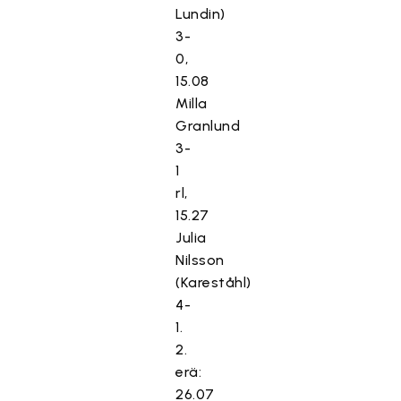
Lundin)
3-
0,
15.08
Milla
Granlund
3-
1
rl,
15.27
Julia
Nilsson
(Kareståhl)
4-
1.
2.
erä:
26.07