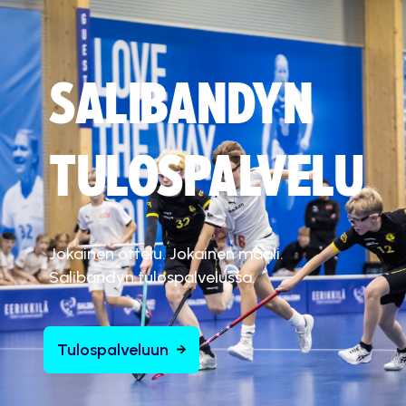
SALIBANDYN
TULOSPALVELU
Jokainen ottelu. Jokainen maali.
Salibandyn tulospalvelussa.
Tulospalveluun