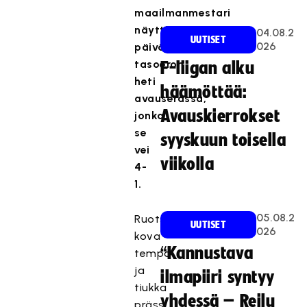
maailmanmestari
näytti
04.08.2
UUTISET
026
päivän
tasoeron
F-liigan alku
heti
häämöttää:
avauserässä,
Avauskierrokset
jonka
se
syyskuun toisella
vei
viikolla
4-
1.
05.08.2
Ruotsin
UUTISET
026
kova
“Kannustava
tempo
ja
ilmapiiri syntyy
tiukka
yhdessä – Reilu
prässi