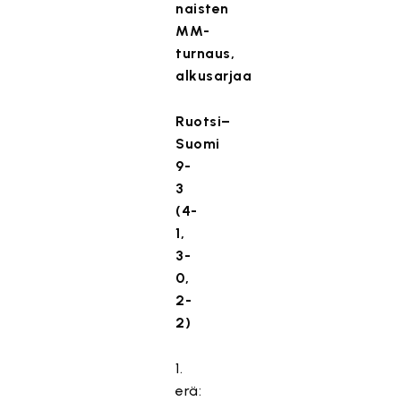
naisten
MM-
turnaus,
alkusarjaa
Ruotsi–
Suomi
9-
3
(4-
1,
3-
0,
2-
2)
1.
erä: