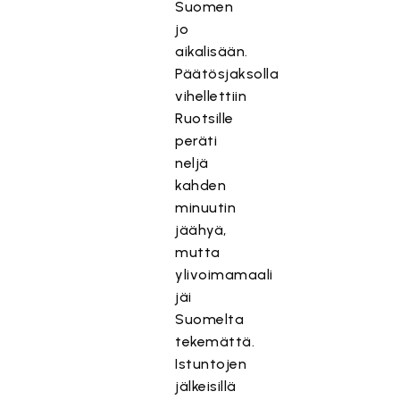
Suomen
jo
aikalisään.
Päätösjaksolla
vihellettiin
Ruotsille
peräti
neljä
kahden
minuutin
jäähyä,
mutta
ylivoimamaali
jäi
Suomelta
tekemättä.
Istuntojen
jälkeisillä