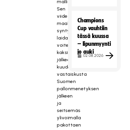
mallia.
Sen
viides
Champions
maali
Cup vauhtiin
syntyi
tässä kuussa
laidassa
– lipunmyynti
voitetun
jo auki
kaksinkamppailun
02.08.2026
jälkeen,
kuudes
vastaiskusta
Suomen
pallonmenetyksen
jälkeen
ja
seitsemäs
ylivoimalla
pakottaen