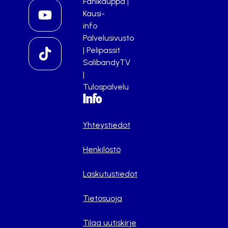
Fanikauppa
|
Kausi-
info
Palvelusivusto
|
Pelipassit
SalibandyTV
|
Tulospalvelu
Info
Yhteystiedot
Henkilöstö
Laskutustiedot
Tietosuoja
Tilaa uutiskirje