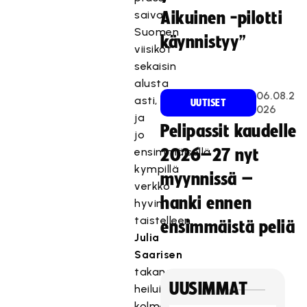
saivat
Aikuinen -pilotti
Suomen
käynnistyy”
viisikot
sekaisin
alusta
06.08.2
asti,
UUTISET
026
ja
Pelipassit kaudelle
jo
ensimmäisellä
2026–27 nyt
kympillä
myynnissä –
verkko
hanki ennen
hyvin
taistelleen
ensimmäistä peliä
Julia
Saarisen
takana
UUSIMMAT
heilui
kolmesti.