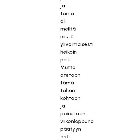
ja
tämä
oli
meiltä
niistä
ylivoimaisesti
heikoin
peli.
Mutta
otetaan
tämä
tähän
kohtaan
ja
painetaan
viikonloppuna
päätyyn
asti.