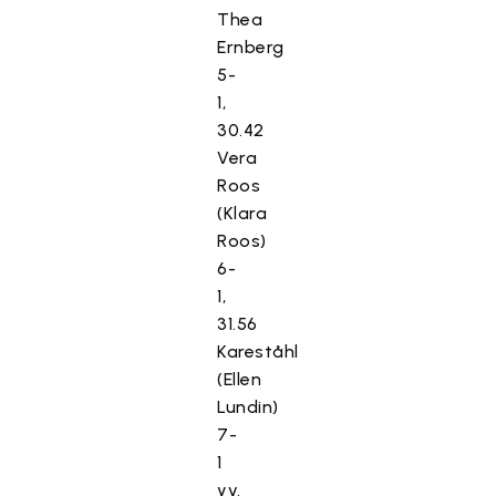
Thea
Ernberg
5-
1,
30.42
Vera
Roos
(Klara
Roos)
6-
1,
31.56
Kareståhl
(Ellen
Lundin)
7-
1
yv.