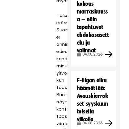
myöhemmin.
kokous
marraskuuss
Toisessa
a – näin
erässä
tapahtuvat
Suomi
ehdokasasett
ei
elu ja
onnistunut
valinnat
edes
04.08.2026
kahden
minuutin
ylivoimalla,
F-liigan alku
kun
taas
häämöttää:
Ruotsi
Avauskierrok
näytti
set syyskuun
kohta
toisella
taas
viikolla
viimeistelyn
04.08.2026