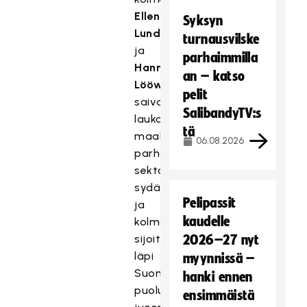
Ellen
Syksyn
Lundin
turnausvilske
ja
parhaimmilla
Hanna
an – katso
Lööw
pelit
saivat
SalibandyTV:s
laukoa
tä
maalinsa
06.08.2026
parhaan
sektorin
sydämestä,
Pelipassit
ja
kaudelle
kolmannen
sijoitti
2026–27 nyt
läpi
myynnissä –
Suomen
hanki ennen
puolustuksen
ensimmäistä