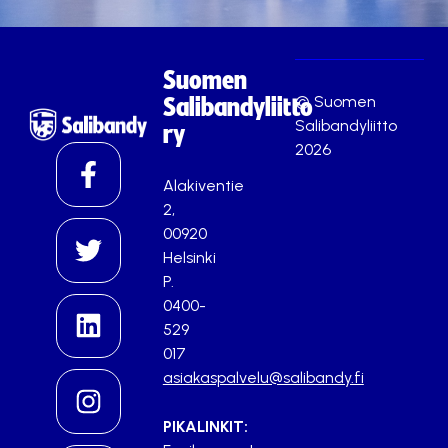
Suomen
© Suomen
Salibandyliitto
Salibandyliitto
ry
2026
Alakiventie
2,
00920
Helsinki
P.
0400-
529
017
asiakaspalvelu@salibandy.fi
PIKALINKIT: