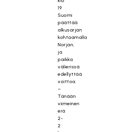
klo
19
Suomi
päättää
alkusarjan
kohtaamalla
Norjan,
ja
paikka
välierissä
edellyttää
voittoa.
–
Tänään
viimeinen
erä
2-
2