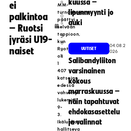
kuussa –
9
ei
MM-
.
lipunmyynti jo
turnauksessa
palkintoa
0
päättyi
auki
5
– Ruotsi
selvään
.
tappioon,
2
jyräsi U19-
kun
0
04.08.2
naiset
Ruotsi
UUTISET
2
026
oli
4
Salibandyliiton
1
varsinainen
407
katsojan
kokous
edessä
marraskuussa –
vahvempi
lukemin
näin tapahtuvat
9-
ehdokasasettelu
3.
ja valinnat
Ikäluokan
hallitseva