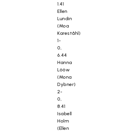
1.41
Ellen
Lundin
(Moa
Kareståhl)
1-
0,
6.44
Hanna
Lööw
(Mona
Dybner)
2-
0,
8.41
Isabell
Holm
(Ellen