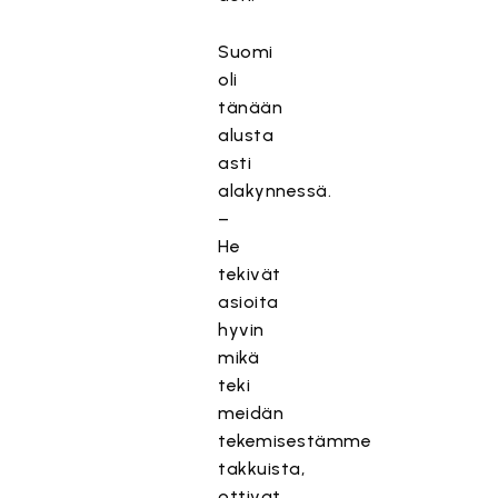
Suomi
oli
tänään
alusta
asti
alakynnessä.
–
He
tekivät
asioita
hyvin
mikä
teki
meidän
tekemisestämme
takkuista,
ottivat