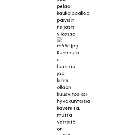
pelaa
kaukalopalloa
päivisin
neljästi
viikossa.
Kunnosta
ei
homma
jää
kiinni,
ollaan
kuusvitosiksi
hyväkuntoisia
kavereita,
mutta
vetreitä
on