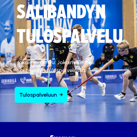
Hyväksy markkinointievästeet
SALIBANDYN
TULOSPALVELU
Jokainen ottelu. Jokainen maali.
Salibandyn tulospalvelussa.
Tulospalveluun