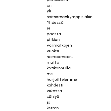
on
yli
seitsemänkymppisiäkin.
Yhdessä
ei
päästä
pitkien
välimatkojen
vuoksi
reenaamaan,
mutta
kotikonnuilla
me
harjoittelemme
kahdesti
viikossa
sählyä
ja
kerran