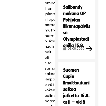
ampaisseet
Salibandy
ihan
mukana OP
jokaisen
irtopallon
Pohjolan
perään,
liikuntapäiväs
mutta
sä
harmaista
Olympiastadi
hiuksista
onilla 15.8.
huolimatta
08.08.2026
peli
oli
sitä
samaa
Suomen
salibandya.
Cupin
Helpolla
ilmoittautumi
eivät
saikaa
kokeneet
jatkettu 16.8.
pelimiehet
päästäneet
asti – vielä