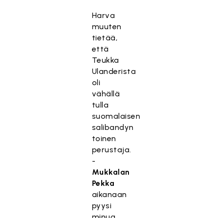
Harva
muuten
tietää,
että
Teukka
Ulanderista
oli
vähällä
tulla
suomalaisen
salibandyn
toinen
perustaja.
-
Mukkalan
Pekka
aikanaan
pyysi
minua