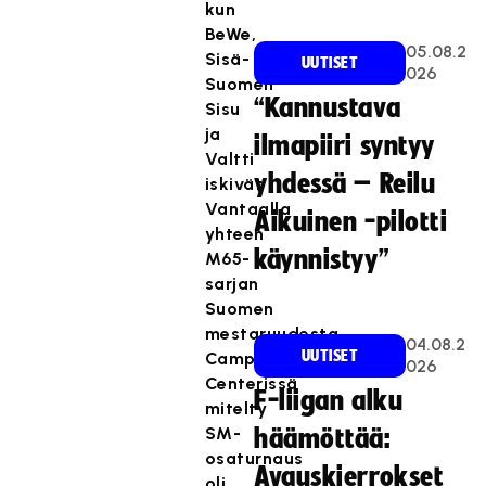
kun
BeWe,
05.08.2
Sisä-
UUTISET
026
Suomen
“Kannustava
Sisu
ja
ilmapiiri syntyy
Valtti
yhdessä – Reilu
iskivät
Vantaalla
Aikuinen -pilotti
yhteen
käynnistyy”
M65-
sarjan
Suomen
mestaruudesta.
04.08.2
UUTISET
Campo
026
Centerissä
F-liigan alku
mitelty
SM-
häämöttää:
osaturnaus
Avauskierrokset
oli