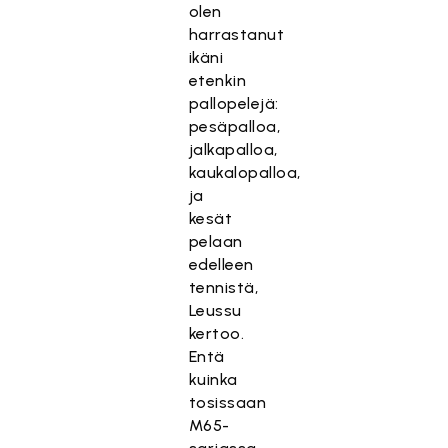
olen
harrastanut
ikäni
etenkin
pallopelejä:
pesäpalloa,
jalkapalloa,
kaukalopalloa,
ja
kesät
pelaan
edelleen
T
tennistä,
ä
Leussu
m
kertoo.
ä
Entä
s
kuinka
i
tosissaan
s
M65-
ä