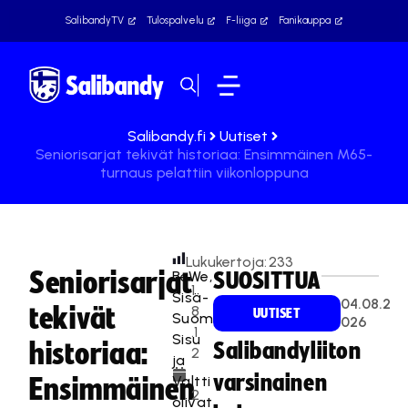
SalibandyTV
Tulospalvelu
F-liiga
Fanikauppa
Salibandy.fi
Uutiset
Seniorisarjat tekivät historiaa: Ensimmäinen M65-
turnaus pelattiin viikonloppuna
Lukukertoja:
233
Seniorisarjat
BeWe,
SUOSITTUA
1
Sisä-
04.08.2
tekivät
8
UUTISET
Suomen
026
.1
Sisu
historiaa:
Salibandyliiton
2
ja
.
varsinainen
Valtti
Ensimmäinen
2
olivat