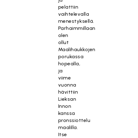
pelattiin
vaihtelevalla
menestyksellä.
Parhaimmillaan
olen
ollut
Maalihaukkojen
porukassa
hopealla,
ja
viime
vuonna
hävittiin
Lieksan
Innon
kanssa
pronssiottelu
maalilla.
Itse