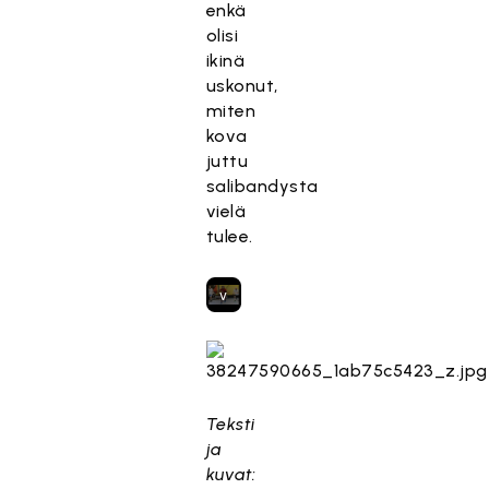
enkä
t
olisi
t
ikinä
y
uskonut,
,
miten
k
kova
o
juttu
s
salibandysta
k
vielä
a
tulee.
s
e
v
a
a
t
ii
m
Teksti
a
ja
r
kuvat: