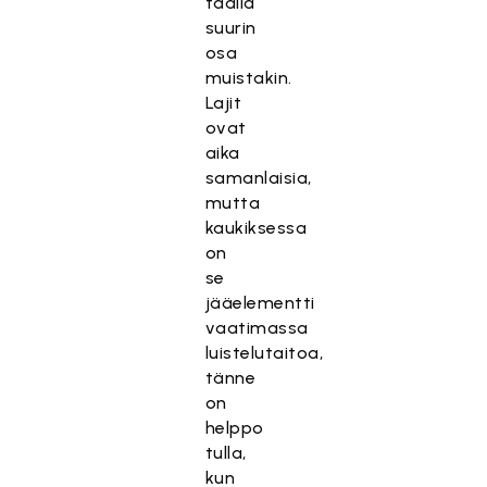
täällä
suurin
osa
muistakin.
Lajit
ovat
aika
samanlaisia,
mutta
kaukiksessa
on
se
jääelementti
vaatimassa
luistelutaitoa,
tänne
on
helppo
tulla,
kun