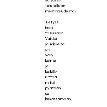
sarjassa
l
taistellaan
t
mestaruudesta?
ö
-
o
Tietysti
n
ihan
e
tosissaan.
s
Vaikka
t
joukkueita
e
on
t
vain
t
kolme
y
ja
,
kaikille
k
riittää
o
mitali,
s
pyritään
k
se
a
kirkastamaan.
s
e