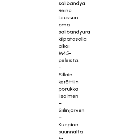
salibandya.
Reino
Leussun
oma
salibandyura
kilpatasolla
alkoi
M45-
peleistä.
-
Silloin
kerättiin
porukka
Iisalmen
–
Siilinjärven
–
Kuopion
suunnalta
ja