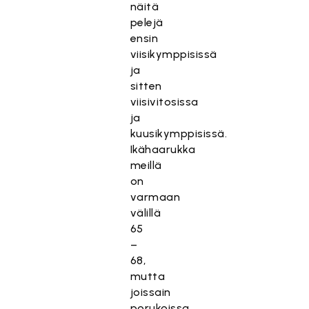
näitä
pelejä
ensin
viisikymppisissä
ja
sitten
viisivitosissa
ja
kuusikymppisissä.
Ikähaarukka
meillä
on
varmaan
välillä
65
–
68,
mutta
joissain
porukoissa