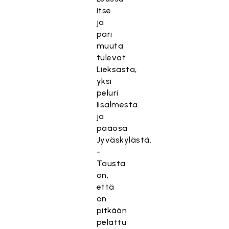
itse
ja
pari
muuta
tulevat
Lieksasta,
yksi
peluri
Iisalmesta
ja
pääosa
Jyväskylästä.
-
Tausta
on,
että
on
pitkään
pelattu