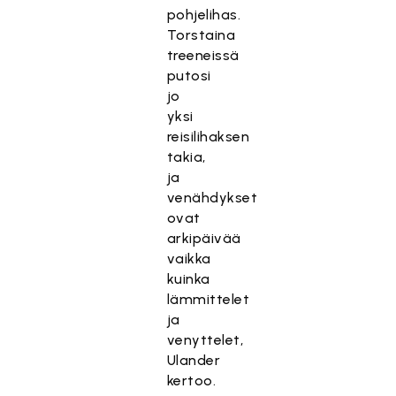
pohjelihas.
Torstaina
treeneissä
putosi
jo
yksi
reisilihaksen
takia,
ja
venähdykset
ovat
arkipäivää
vaikka
kuinka
lämmittelet
ja
venyttelet,
Ulander
kertoo.