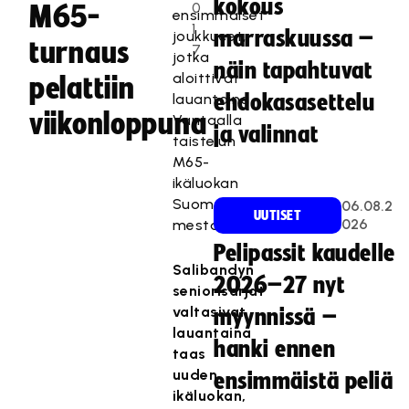
kokous
0
M65-
ensimmäiset
1
marraskuussa –
joukkueet,
turnaus
7
jotka
näin tapahtuvat
aloittivat
pelattiin
lauantaina
ehdokasasettelu
viikonloppuna
Vantaalla
ja valinnat
taistelun
M65-
ikäluokan
Suomen
06.08.2
UUTISET
026
mestaruudesta.
Pelipassit kaudelle
Salibandyn
2026–27 nyt
seniorisarjat
valtasivat
myynnissä –
lauantaina
hanki ennen
taas
uuden
ensimmäistä peliä
ikäluokan,