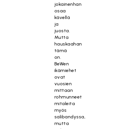
jokainenhan
osaa
kävellä
ja
juosta.
Mutta
hauskaahan
tämä
on.
BeWen
ikämiehet
ovat
vuosien
mittaan
rohmunneet
mitaleita
myös
salibandyssa,
mutta