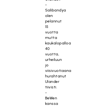
ä
-
s
Salibandya
t
olen
e
pelannut
i
15
t
vuotta
ä
mutta
.
kaukalopalloa
40
Hyväksy markkinointievästeet
vuotta,
urheiluun
jo
viisivuotiaana
hurahtanut
Ulander
tiivisti.
-
BeWen
kanssa