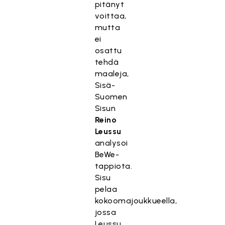
pitänyt
voittaa,
mutta
ei
osattu
tehdä
maaleja,
Sisä-
Suomen
Sisun
Reino
Leussu
analysoi
BeWe-
tappiota.
Sisu
pelaa
kokoomajoukkueella,
jossa
Leussu