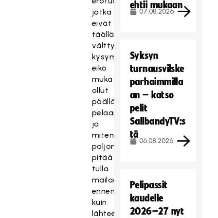
erotuomareitakaan,
ehtii mukaan
jotka
07.08.2026
eivät
täälläkään
välttyneet
Syksyn
kysymyksiltä,
eikö
turnausvilske
muka
parhaimmilla
ollut
an – katso
päällä
pelit
pelaaminen
SalibandyTV:s
ja
tä
miten
06.08.2026
paljon
pitää
tulla
mailaa
Pelipassit
ennen
kaudelle
kuin
2026–27 nyt
lähtee