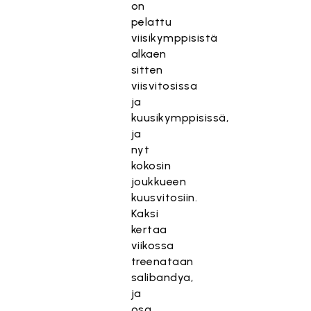
on
pelattu
viisikymppisistä
alkaen
sitten
viisvitosissa
ja
kuusikymppisissä,
ja
nyt
kokosin
joukkueen
kuusvitosiin.
Kaksi
kertaa
viikossa
treenataan
salibandya,
ja
osa