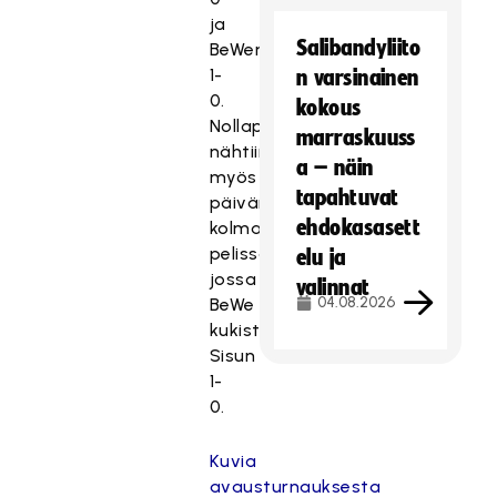
ja
Salibandyliito
BeWen
1-
n varsinainen
0.
kokous
Nollapeli
marraskuuss
nähtiin
a – näin
myös
tapahtuvat
päivän
ehdokasasett
kolmannessa
pelissä,
elu ja
jossa
valinnat
04.08.2026
BeWe
kukisti
Sisun
1-
0.
Kuvia
avausturnauksesta