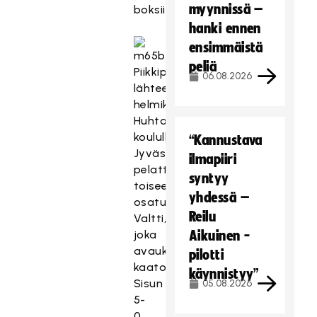
myynnissä –
boksiin.
hanki ennen
ensimmäistä
peliä
Piikkipaikalta
06.08.2026
lähtee
helmikuussa
Huhtasuon
koululla
“Kannustava
Jyväskylässä
ilmapiiri
pelattavaan
syntyy
toiseen
yhdessä –
osaturnaukseen
Reilu
Valtti,
joka
Aikuinen -
avauksessa
pilotti
kaatoi
käynnistyy”
Sisun
05.08.2026
5-
0