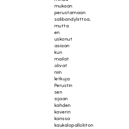
mukaan
perustamaan
salibandyliittoa,
T
mutta
ä
en
m
uskonut
ä
asiaan
s
kun
i
mailat
s
olivat
ä
niin
l
letkuja.
t
Perustin
ö
sen
o
sijaan
n
kahden
e
kaverin
s
kanssa
t
kaukalopalloliiton
e