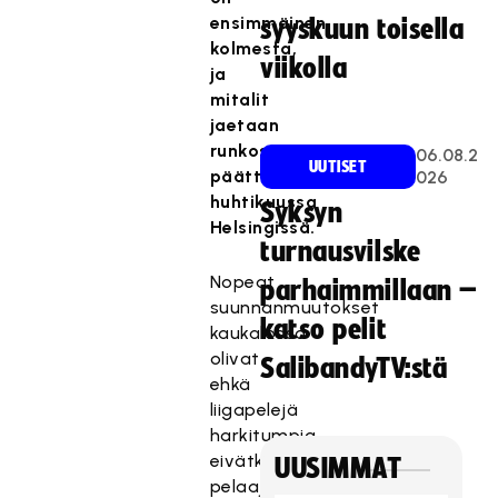
ensimmäinen
syyskuun toisella
kolmesta,
viikolla
ja
mitalit
jaetaan
runkosarjan
06.08.2
UUTISET
päätteeksi
026
huhtikuussa
Syksyn
Helsingissä.
turnausvilske
Nopeat
parhaimmillaan –
suunnanmuutokset
katso pelit
kaukalossa
olivat
SalibandyTV:stä
ehkä
liigapelejä
harkitumpia
eivätkä
UUSIMMAT
pelaajat