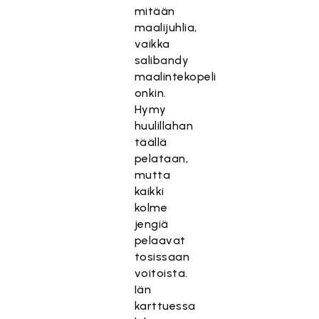
mitään
maalijuhlia,
vaikka
salibandy
maalintekopeli
onkin.
Hymy
huulillahan
täällä
pelataan,
mutta
kaikki
kolme
jengiä
pelaavat
tosissaan
voitoista.
Iän
karttuessa