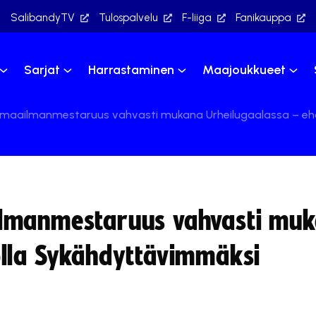
SalibandyTV
Tulospalvelu
F-liiga
Fanikauppa
Sarjat
Harrastaminen
Maajoukkueet
maailmanmestaruus vahvasti mukana Urheilugaalassa – ehd
ilmanmestaruus vahvasti mu
olla Sykähdyttävimmäksi