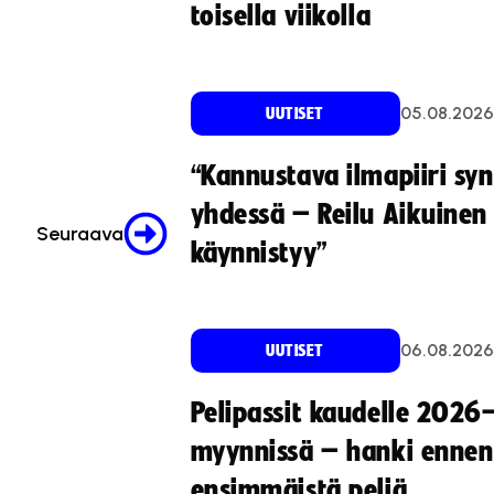
toisella viikolla
05.08.2026
UUTISET
“Kannustava ilmapiiri sy
yhdessä – Reilu Aikuinen 
Seuraava
käynnistyy”
06.08.2026
UUTISET
Pelipassit kaudelle 2026
myynnissä – hanki ennen
ensimmäistä peliä