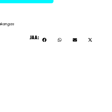
takangas
JAA: