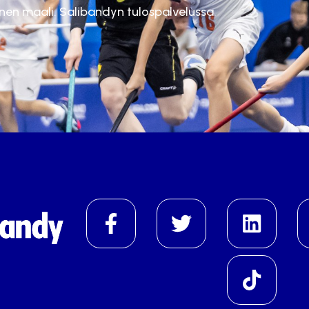
inen maali. Salibandyn tulospalvelussa.