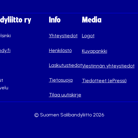
yliitto ry
Info
Media
lsinki
Yhteystiedot
Logot
dy.fi
Henkilöstö
Kuvapankki
Laskutustiedot
Viestinnän yhteystiedot
Tietosuoja
it
Tiedotteet (ePressi)
velu
Tilaa uutiskirje
© Suomen Salibandyliitto 2026