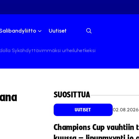
Salibandyliitto
Uutiset
olla Sykähdyttävimmäksi urheiluhetkeksi
SUOSITTUA
kana
02.08.2026
UUTISET
Champions Cup vauhtiin 
kuussa – lipunmyynti jo 