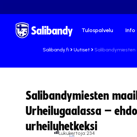
Tulospalvelu
Info
Salibandy.fi
Uutiset
Salibandymiesten 
Salibandymiesten maa
Urheilugaalassa – ehd
urheiluhetkeksi
Lukukertoja:
234