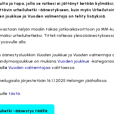
a ja tapa, jolla se ratkesi ei jättänyt ketään kylmäks
tävin urheiluhetki -äänestykseen, kuin myös Urheilutoimi
n joukkue ja Vuoden valmentaja on tehty lisäyksiä.
astaan neljän maalin takaa jatkoaikavoittoon ja MM-ku
si urheiluhetkeksi. Titteli ratkeaa yleisöäänestyksessä
yssivulle alla.
on äänestysluokkiin
Vuoden joukkue
ja
Vuoden valmentaja
o
libandymaajoukkue on mukana
Vuoden joukkue
-kategorias
sila
Vuoden valmentajaa
valittaessa.
eilugaala järjestetään 16.1.1.2025 Helsingin jäähallissa.
uille
tästä
.
uhetki -äänestys täällä