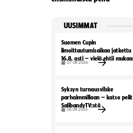
UUSIMMAT
Suomen Cupin
ilmoittautumisaikaa jatkettu
16.8. asti – vielä ehtii muka
07.08.2026
Syksyn turnausvilske
parhaimmillaan – katso pelit
SalibandyTV:stä
06.08.2026