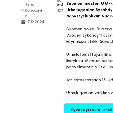
Suomen miesten MM-kult
Timo
Urheilugaalan Sykähdyt
Kankkune
n
äänestysluokkiin Vuode
17.12.2024
Suomen nousu Ruotsia v
Vuoden sykähdyttävimmäk
käynnissä. Linkki äänest
Urheilutoimittajain liit
lisäyksiä. Miesten sa
päävalmentaja
Esa Jus
Järjestyksessään 18. Urh
Urheilugaalan verkkosiv
Sykähdyttävin urheil