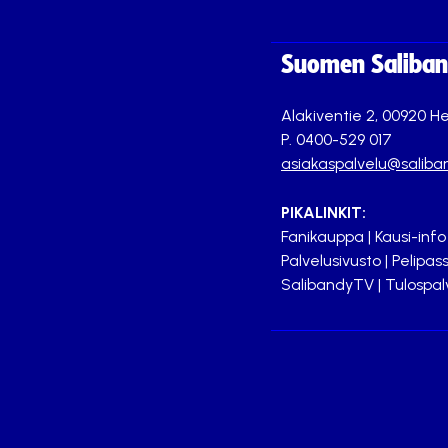
Suomen Saliband
Alakiventie 2, 00920 He
P. 0400-529 017
asiakaspalvelu@saliban
PIKALINKIT:
Fanikauppa
|
Kausi-info
Palvelusivusto
|
Pelipass
SalibandyTV
|
Tulospal