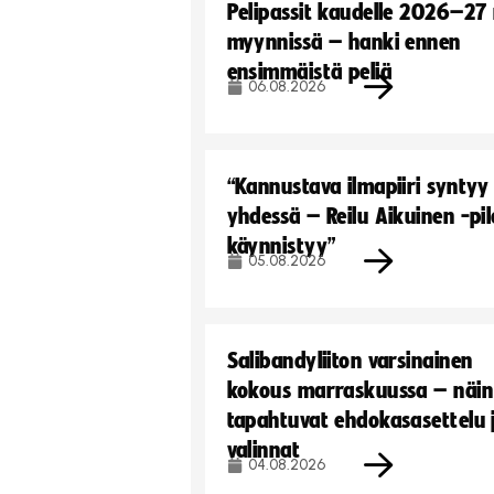
Pelipassit kaudelle 2026–27
myynnissä – hanki ennen
ensimmäistä peliä
06.08.2026
“Kannustava ilmapiiri syntyy
yhdessä – Reilu Aikuinen -pil
käynnistyy”
05.08.2026
Salibandyliiton varsinainen
kokous marraskuussa – näin
tapahtuvat ehdokasasettelu 
valinnat
04.08.2026