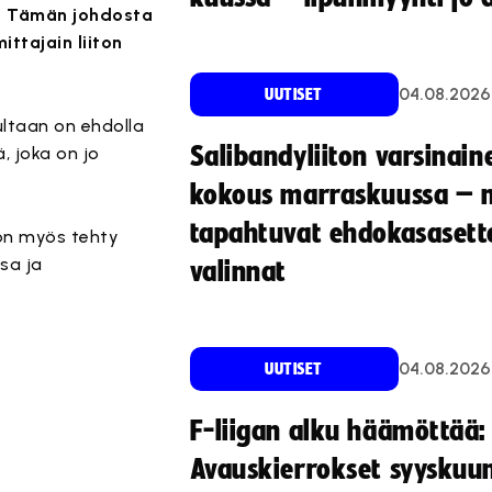
i. Tämän johdosta
ttajain liiton
04.08.2026
UUTISET
ltaan on ehdolla
Salibandyliiton varsinain
, joka on jo
kokous marraskuussa – 
tapahtuvat ehdokasasette
n myös tehty
sa ja
valinnat
04.08.2026
UUTISET
F-liigan alku häämöttää:
Avauskierrokset syyskuu