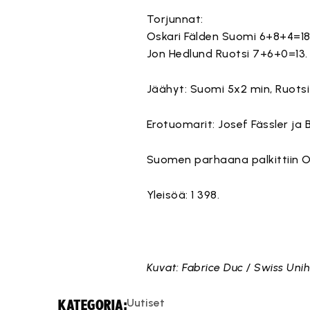
Torjunnat:
Oskari Fälden Suomi 6+8+4=18
Jon Hedlund Ruotsi 7+6+0=13.
Jäähyt: Suomi 5x2 min, Ruotsi
Erotuomarit: Josef Fässler ja 
Suomen parhaana palkittiin Os
Yleisöä: 1 398.
Kuvat: Fabrice Duc / Swiss Uni
Uutiset
KATEGORIA: