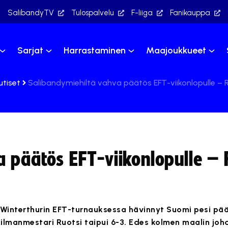
SalibandyTV
Tulospalvelu
F-liiga
Fanikauppa
Sarjat
Harrastaminen
Maajoukkueet
utiset
Salibandymiehiltä vahva päätös EFT-viikonlopulle – R
 päätös EFT-viikonlopulle – 
 Winterthurin EFT-turnauksessa hävinnyt Suomi pesi pä
ilmanmestari Ruotsi taipui 6-3. Edes kolmen maalin jo