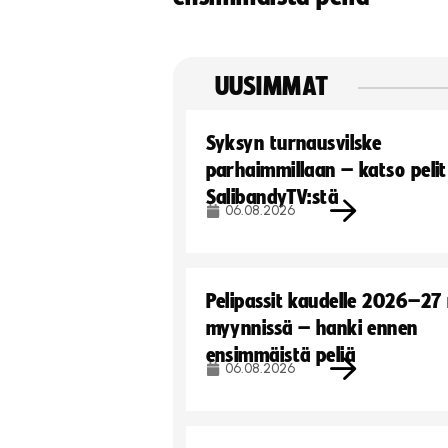
UUSIMMAT
Syksyn turnausvilske
parhaimmillaan – katso pelit
SalibandyTV:stä
06.08.2026
Pelipassit kaudelle 2026–27
myynnissä – hanki ennen
ensimmäistä peliä
06.08.2026