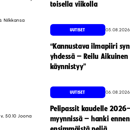
toisella viikolla
. Nilkkansa
05.08.2026
UUTISET
“Kannustava ilmapiiri sy
yhdessä – Reilu Aikuinen 
käynnistyy”
06.08.2026
UUTISET
Pelipassit kaudelle 2026
v, 50.10 Joona
myynnissä – hanki ennen
ensimmäistä peliä