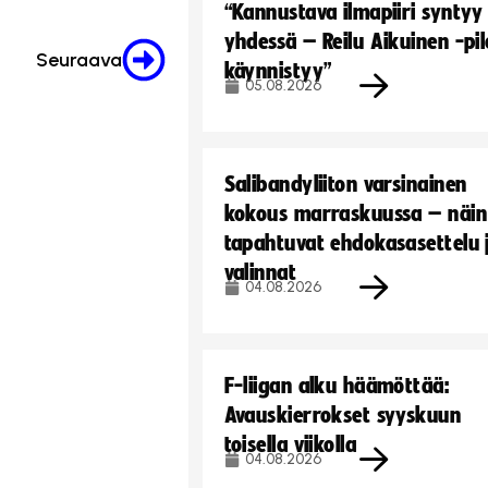
“Kannustava ilmapiiri syntyy
yhdessä – Reilu Aikuinen -pil
Seuraava
käynnistyy”
05.08.2026
Salibandyliiton varsinainen
kokous marraskuussa – näin
tapahtuvat ehdokasasettelu 
valinnat
04.08.2026
F-liigan alku häämöttää:
Avauskierrokset syyskuun
toisella viikolla
04.08.2026