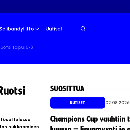
Salibandyliitto
Uutiset
uotsi taipui 6-3
SUOSITTUA
Ruotsi
02.08.2026
UUTISET
Champions Cup vauhtiin 
ätösottelussa
hdon hukkaaminen
kuussa – lipunmyynti jo 