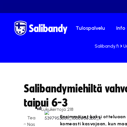
Tulospalvelu
Info
Salibandy.fi
U
Salibandymiehiltä vahva
taipui 6-3
Lukukertoja:
218
Ensimmäiset kaksi otteluaan
Tea
komeasti kasvojaan, kun maa
Nas