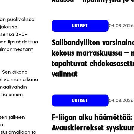
än puolivälissä
04.08.2026
UUTISET
jaloissa
uksensa 3–0-
Salibandyliiton varsinain
ksen lipsahdettua
ailmanmestarit
kokous marraskuussa – 
tapahtuvat ehdokasasette
. Sen aikana
valinnat
ylivoiman aikana
maalivahdin
ntia ennen
04.08.2026
UUTISET
F-liigan alku häämöttää:
sen jälkeen
un
Avauskierrokset syyskuu
osui omallaan jo