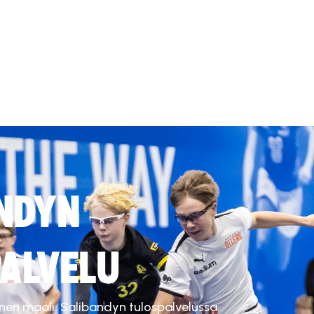
NDYN
ALVELU
inen maali. Salibandyn tulospalvelussa.