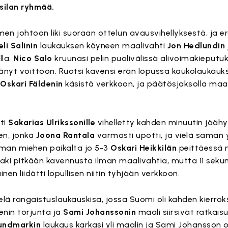
ssilan ryhmää.
en johtoon liki suoraan ottelun avausvihellyksestä, ja er
li Salinin
laukauksen käyneen maalivahti
Jon Hedlundin
lla.
Nico Salo
kruunasi pelin puolivälissä alivoimakieput
ittänyt voittoon. Ruotsi kavensi erän lopussa kaukolaukau
n
Oskari Fäldenin
käsistä verkkoon, ja päätösjaksolla ma
ti
Sakarias Ulrikssonille
vihelletty kahden minuutin jäähy
en, jonka
Joona Rantala
varmasti upotti, ja vielä saman 
man miehen paikalta jo 5-3
Oskari Heikkilän
peittäessä 
aki pitkään kavennusta ilman maalivahtia, mutta 11 seku
en liidätti lopullisen niitin tyhjään verkkoon.
ielä rangaistuslaukauskisa, jossa Suomi oli kahden kierrok
enin torjunta ja
Sami Johanssonin
maali siirsivät ratkais
undmarkin
laukaus karkasi yli maalin ja Sami Johansson 