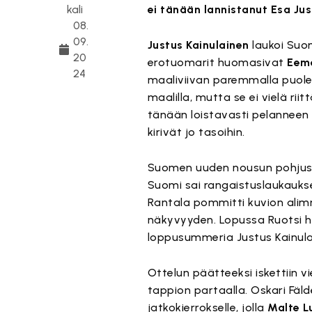
kali
ei tänään lannistanut Esa Ju
08.
09.
Justus Kainulainen
laukoi Suom
20
erotuomarit huomasivat
Eeme
24
maaliviivan paremmalla puole
maalilla, mutta se ei vielä ri
tänään loistavasti pelannee
kirivät jo tasoihin.
Suomen uuden nousun pohjus
Suomi sai rangaistuslaukauks
Rantala pommitti kuvion alim
näkyvyyden. Lopussa Ruotsi h
loppusummeria Justus Kainulain
Ottelun päätteeksi iskettiin v
tappion partaalla. Oskari Fäld
jatkokierrokselle, jolla
Malte L