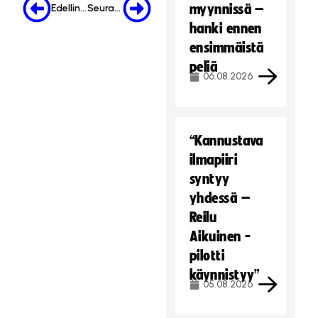
myynnissä –
Edellinen
Seuraava
hanki ennen
ensimmäistä
peliä
06.08.2026
“Kannustava
ilmapiiri
syntyy
yhdessä –
Reilu
Aikuinen -
pilotti
käynnistyy”
05.08.2026