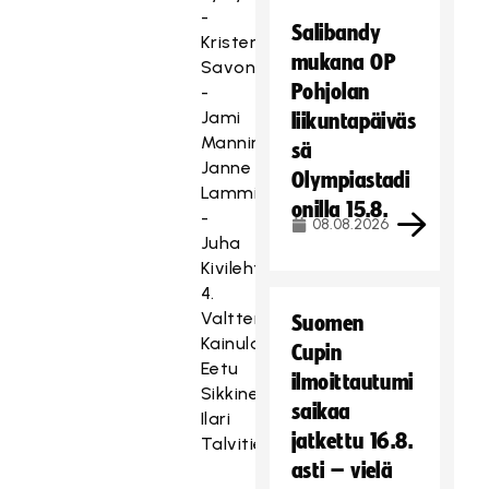
-
Salibandy
Krister
mukana OP
Savonen
Pohjolan
-
Jami
liikuntapäiväs
Manninen,
sä
Janne
Olympiastadi
Lamminen
onilla 15.8.
-
08.08.2026
Juha
Kivilehto
4.
Valtteri
Suomen
Kainulainen,
Cupin
Eetu
ilmoittautumi
Sikkinen,
saikaa
Ilari
jatkettu 16.8.
Talvitie
asti – vielä