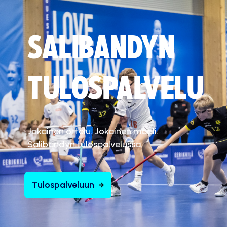
SALIBANDYN
TULOSPALVELU
Jokainen ottelu. Jokainen maali.
Salibandyn tulospalvelussa.
Tulospalveluun