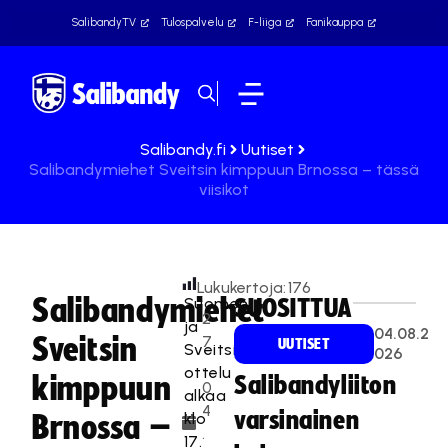
SalibandyTV
Tulospalvelu
F-liiga
Fanikauppa
Salibandy.fi
Uutiset
Salibandymiehet Sveitsin kimppuun Brnossa – tässä
viisikot
Lukukertoja:
176
Salibandymiehet
Suomen
SUOSITTUA
2
ja
04.08.2
Sveitsin
7
UUTISET
Sveitsin
026
.
ottelu
kimppuun
Salibandyliiton
0
alkaa
4
varsinainen
klo
Brnossa –
.
17.