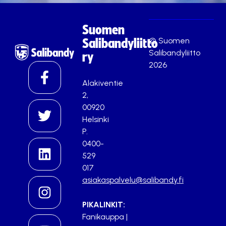
Suomen
© Suomen
Salibandyliitto
Salibandyliitto
ry
2026
Alakiventie
2,
00920
Helsinki
P.
0400-
529
017
asiakaspalvelu@salibandy.fi
PIKALINKIT:
Fanikauppa
|