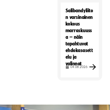
Salibandyliito
n varsinainen
kokous
marraskuuss
a – näin
tapahtuvat
ehdokasasett
elu ja
valinnat
04.08.2026