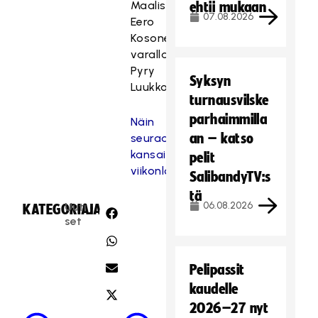
Maalissa
ehtii mukaan
07.08.2026
Eero
Kosonen,
varalla
Pyry
Syksyn
Luukkonen
turnausvilske
parhaimmilla
Näin
an – katso
seuraat
kansainvälistä
pelit
viikonloppua
SalibandyTV:s
tä
06.08.2026
Uuti
KATEGORIA:
JAA:
set
Pelipassit
kaudelle
2026–27 nyt