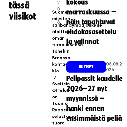
kokous
2
tässä
0
marraskuussa –
Suomen
viisikot
1
miesten
näin tapahtuvat
8
salibandymaajoukkue
ehdokasasettelu
aloittaa
oman
ja valinnat
turnauksensa
Tshekin
Brnossa
06.08.2
kohtaamalla
UUTISET
026
klo
17
Pelipassit kaudelle
Sveitsin.
2026–27 nyt
Ottelusta
on
myynnissä –
Tuomo
hanki ennen
Reposen
selostama
ensimmäistä peliä
suora