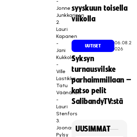
-
syyskuun toisella
Jonne
Junkkarinen
viikolla
2.
Lauri
Kapanen
06.08.2
-
UUTISET
026
Jani
Kukkola
Syksyn
-
turnausvilske
Ville
Lastikka,
parhaimmillaan –
Tatu
katso pelit
Väänänen
-
SalibandyTV:stä
Lauri
Stenfors
3.
Joonas
UUSIMMAT
Pylsy