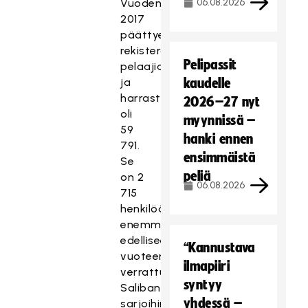
Vuoden
06.08.2026
2017
päättyessä
rekisteröityneitä
Pelipassit
pelaajia
ja
kaudelle
harrastajia
2026–27 nyt
oli
myynnissä –
59
hanki ennen
791.
ensimmäistä
Se
peliä
on 2
06.08.2026
715
henkilöä
enemmän
edelliseen
“Kannustava
vuoteen
ilmapiiri
verrattuna.
syntyy
Salibandyliiton
yhdessä –
sarjoihin