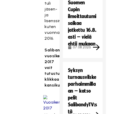
Suomen
tuli
jäsen-
Cupin
ja
ilmoittautumi
lisenssimaksutuottoina,
saikaa
kuten
jatkettu 16.8.
vuonna
asti – vielä
2016.
ehtii mukaan
07.08.2026
Salibandyliiton
vuosikertomukseen
2017
voit
Syksyn
tutustua
turnausvilske
klikkaamalla
parhaimmilla
kansikuvaa.
an – katso
pelit
SalibandyTV:s
tä