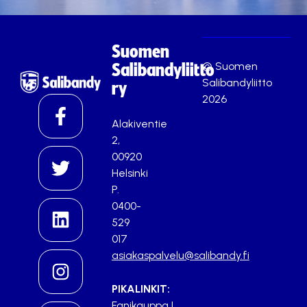
Suomen
© Suomen
Salibandyliitto
Salibandyliitto
ry
2026
Alakiventie
2,
00920
Helsinki
P.
0400-
529
017
asiakaspalvelu@salibandy.fi
PIKALINKIT:
Fanikauppa
|