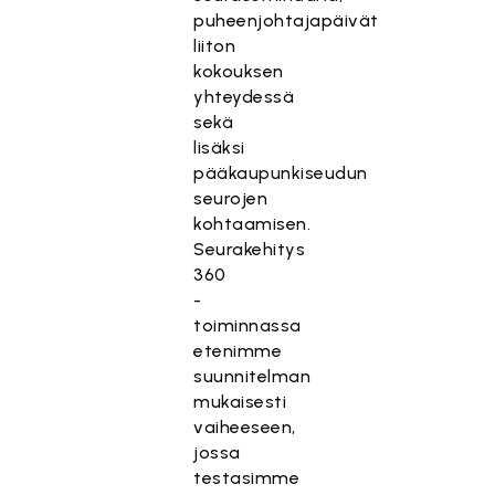
puheenjohtajapäivät
liiton
kokouksen
yhteydessä
sekä
lisäksi
pääkaupunkiseudun
seurojen
kohtaamisen.
Seurakehitys
360
-
toiminnassa
etenimme
suunnitelman
mukaisesti
vaiheeseen,
jossa
testasimme