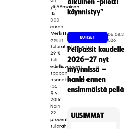
on
Aikuinen -pilotti
ylijäämäinen
käynnistyy”
115
000
euroa.
Merkittävin
06.08.2
UUTISET
osuus
026
tulorahoituksesta,
Pelipassit kaudelle
29 %,
2026–27 nyt
tuli
edellisvuosien
myynnissä –
tapaan
hanki ennen
osanottomaksuina
(30
ensimmäistä peliä
% v.
2016).
Noin
22
UUSIMMAT
prosenttia
tulorahoituksesta