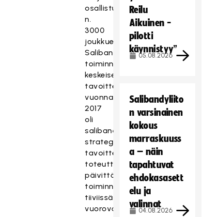
osallistuu
Reilu
n.
Aikuinen -
3000
pilotti
joukkuetta.
käynnistyy”
Salibandyliiton
05.08.2026
toiminnan
keskeisenä
tavoitteena
vuonna
Salibandyliito
2017
n varsinainen
oli
kokous
salibandyn
marraskuuss
strategisten
a – näin
tavoitteiden
toteuttaminen
tapahtuvat
päivittäisessä
ehdokasasett
toiminnassa
elu ja
tiiviissä
valinnat
vuorovaikutuksessa
04.08.2026