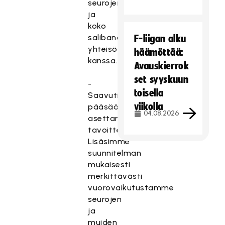
seurojen
ja
koko
salibandy-
F-liigan alku
yhteisön
häämöttää:
kanssa.
Avauskierrok
set syyskuun
-
toisella
Saavutimme
viikolla
pääsääntöisesti
04.08.2026
asettamamme
tavoitteet.
Lisäsimme
suunnitelman
mukaisesti
merkittävästi
vuorovaikutustamme
seurojen
ja
muiden