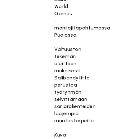
World
Games
-
monilajitapahtumassa
Puolassa.
Valtuuston
tekemän
aloitteen
mukaisesti
Salibandyliitto
perustaa
työryhmän
selvittämään
sarjarakenteiden
laajempia
muutostarpeita.
Kuva: