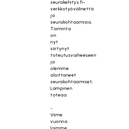
seurakehitys.fi-
verkkotyövälinettä
ja
seurakohtaamisia.
Toiminta
on
nyt
siirtynyt
toteutusvaiheeseen
ja
olemme
aloittaneet
seurakohtaamiset,
Lampinen
toteaa.
-
Viime
vuonna
loimme