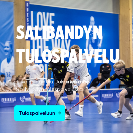
SALIBANDYN
TULOSPALVELU
Jokainen ottelu. Jokainen maali.
Salibandyn tulospalvelussa.
Tulospalveluun