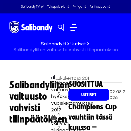
SalibandyTV
Tulospalvelu
F-liiga
Fanikauppa
Salibandy.fi
Uutiset
Salibandyliiton valtuusto vahvisti tilinpäätöksen
Lukukertoja:
201
Salibandyliiton
Salibandyliiton
SUOSITTUA
2
valtuusto
02.08.2
valtuusto
5
UUTISET
hyväksyi
026
.
vuosikertomuksen
vahvisti
Champions Cup
0
2017
4
vauhtiin tässä
ja
tilinpäätöksen
.
vahvisti
kuussa –
2
tilinpäätöksen