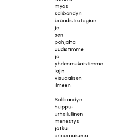
myös
salibandyn
brändistrategian
ja
sen
pohjalta
uudistimme
ja
yhdenmukaistimme
lajin
visuaalisen
ilmeen.
Salibandyn
huippu-
urheilullinen
menestys
jatkui
erinomaisena