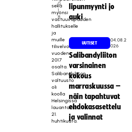
0
lipunmyynti jo
sekä
1
myönsi
auki
8
vastuuvapauden
hallitukselle
ja
muille
04.08.2
UUTISET
026
tilivelvollisille
vuoden
Salibandyliiton
2017
varsinainen
osalta.
Salibandyliiton
kokous
valtuusto
marraskuussa –
oli
koolla
näin tapahtuvat
Helsingissä
ehdokasasettelu
lauantaina
21.
ja valinnat
huhtikuuta.