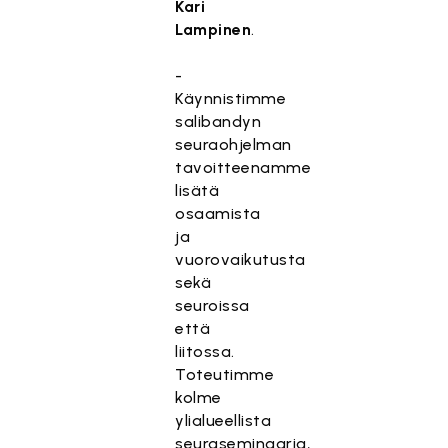
Kari
Lampinen
.
-
Käynnistimme
salibandyn
seuraohjelman
tavoitteenamme
lisätä
osaamista
ja
vuorovaikutusta
sekä
seuroissa
että
liitossa.
Toteutimme
kolme
ylialueellista
seuraseminaaria,