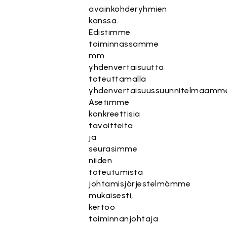
avainkohderyhmien
kanssa.
Edistimme
toiminnassamme
mm.
yhdenvertaisuutta
toteuttamalla
yhdenvertaisuussuunnitelmaamm
Asetimme
konkreettisia
tavoitteita
ja
seurasimme
niiden
toteutumista
johtamisjärjestelmämme
mukaisesti,
kertoo
toiminnanjohtaja