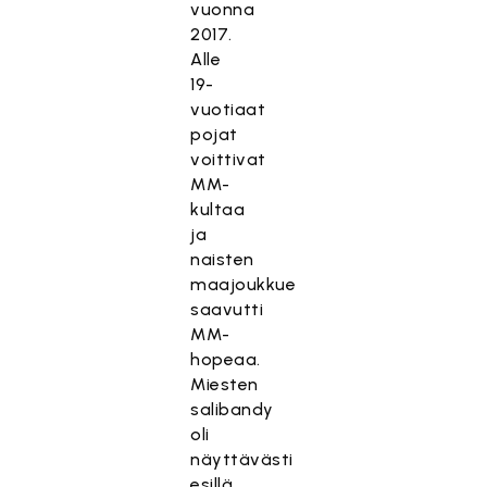
vuonna
2017.
Alle
19-
vuotiaat
pojat
voittivat
MM-
kultaa
ja
naisten
maajoukkue
saavutti
MM-
hopeaa.
Miesten
salibandy
oli
näyttävästi
esillä