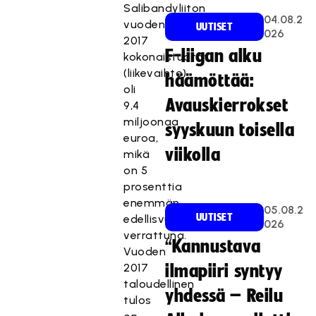
Salibandyliiton
04.08.2
vuoden
UUTISET
026
2017
F-liigan alku
kokonaistuotot
(liikevaihto)
häämöttää:
oli
Avauskierrokset
9,4
miljoonaa
syyskuun toisella
euroa,
viikolla
mikä
on 5
prosenttia
enemmän
05.08.2
UUTISET
edellisvuoteen
026
verrattuna.
“Kannustava
Vuoden
2017
ilmapiiri syntyy
taloudellinen
yhdessä – Reilu
tulos