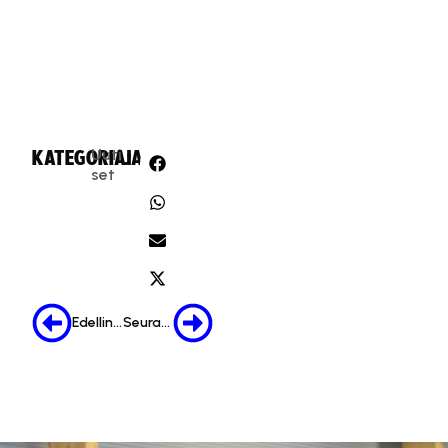
Uuti
KATEGORIA:
JAA:
set
Edellinen
Seuraava