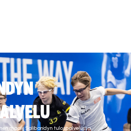
NDYN
ALVELU
inen maali. Salibandyn tulospalvelussa.