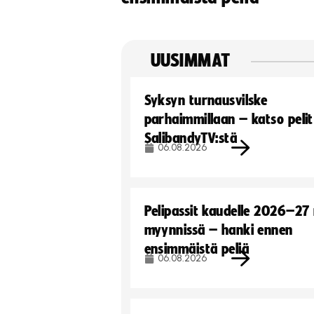
UUSIMMAT
Syksyn turnausvilske
parhaimmillaan – katso pelit
SalibandyTV:stä
06.08.2026
Pelipassit kaudelle 2026–27
myynnissä – hanki ennen
ensimmäistä peliä
06.08.2026