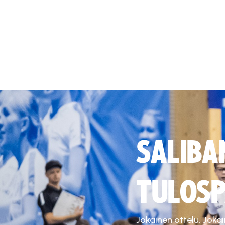
SALIBA
TULOSP
Jokainen ottelu. Joka