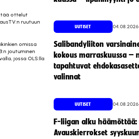
ttää ottelut
kkausTV:n ruutuun
04.08.2026
UUTISET
Salibandyliiton varsinain
ikinkien omissa
B:n joutuminen
kokous marraskuussa – 
lla, jossa OLS:lla
tapahtuvat ehdokasasette
valinnat
04.08.2026
UUTISET
F-liigan alku häämöttää:
Avauskierrokset syyskuu