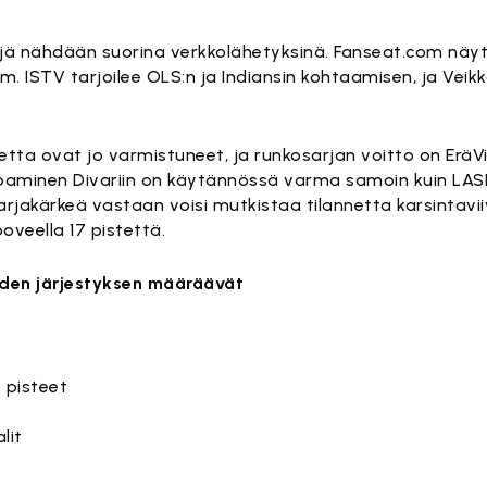
eljä nähdään suorina verkkolähetyksinä. Fanseat.com näy
am. ISTV tarjoilee OLS:n ja Indiansin kohtaamisen, ja Vei
ta ovat jo varmistuneet, ja runkosarjan voitto on EräVi
aminen Divariin on käytännössä varma samoin kuin LAS
akärkeä vastaan voisi mutkistaa tilannetta karsintaviiva
ooveella 17 pistettä.
iden järjestyksen määräävät
 pisteet
lit