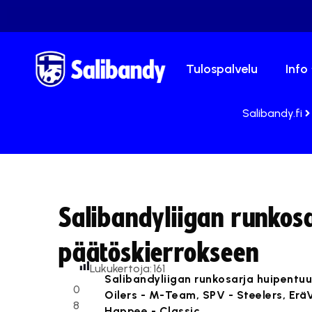
Tulospalvelu
Info
Salibandy.fi
Salibandyliigan runkos
päätöskierrokseen
Lukukertoja:
161
Salibandyliigan runkosarja huipentuu
0
Oilers - M-Team, SPV - Steelers, EräV
8
Happee - Classic.