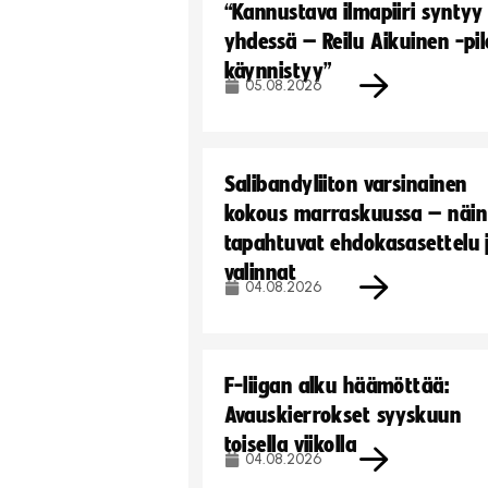
“Kannustava ilmapiiri syntyy
yhdessä – Reilu Aikuinen -pil
käynnistyy”
05.08.2026
Salibandyliiton varsinainen
kokous marraskuussa – näin
tapahtuvat ehdokasasettelu 
valinnat
04.08.2026
F-liigan alku häämöttää:
Avauskierrokset syyskuun
toisella viikolla
04.08.2026