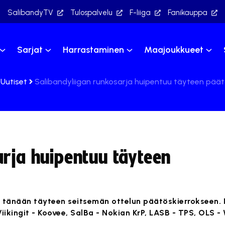
SalibandyTV
Tulospalvelu
F-liiga
Fanikauppa
Sarjat
Harrastaminen
Maajoukkueet
Uutiset
Salibandyliigan runkosarja huipentuu täyteen päät
arja huipentuu täyteen
 tänään täyteen seitsemän ottelun päätöskierrokseen. I
iikingit - Koovee, SalBa - Nokian KrP, LASB - TPS, OLS -