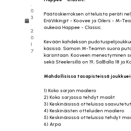
.
0
Päätöskierroksen otteluista peräti n
3
EräViikingit - Koovee ja Oilers - M-Te
.
aukeaa Happee - Classic.
2
0
Kevään kahdeksan pudotuspelijoukkuet
1
käsissä. Samoin M-Teamin suora puto
7
karsintaan. Kooveen menestyminen sarj
sekä Steelersillä on 19, SalBalla 18 ja K
Mahdollisissa tasapisteissä joukkue
1) Koko sarjan maaliero
2) Koko sarjassa tehdyt maalit
3) Keskinäisissä otteluissa saavutetut
4) Keskinäisten otteluiden maaliero
5) Keskinäisissä otteluissa tehdyt maa
6) Arpa