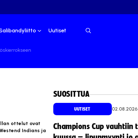
Salibandyliitto
Uutiset
öskierrokseen
SUOSITTUA
02.08.2026
UUTISET
llan ottelut ovat
Champions Cup vauhtiin 
 Westend Indians ja
kuussa – lipunmyynti jo 