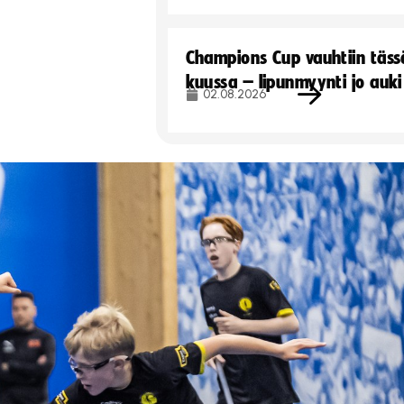
Champions Cup vauhtiin täss
kuussa – lipunmyynti jo auki
02.08.2026