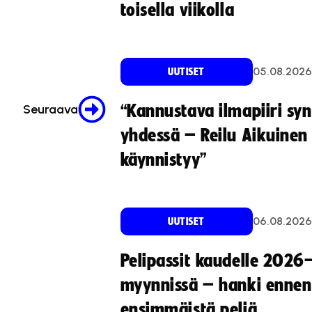
toisella viikolla
05.08.2026
UUTISET
“Kannustava ilmapiiri sy
Seuraava
yhdessä – Reilu Aikuinen 
käynnistyy”
06.08.2026
UUTISET
Pelipassit kaudelle 2026
myynnissä – hanki ennen
ensimmäistä peliä