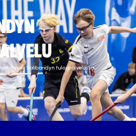
NDYN
ALVELU
inen maali. Salibandyn tulospalvelussa.