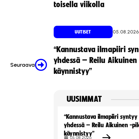
toisella viikolla
05.08.2026
UUTISET
“Kannustava ilmapiiri sy
yhdessä – Reilu Aikuinen 
Seuraava
käynnistyy”
UUSIMMAT
“Kannustava ilmapiiri syntyy
yhdessä – Reilu Aikuinen -pil
käynnistyy”
05.08.2026