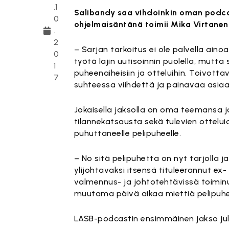
.1
Salibandy saa vihdoinkin oman podcas
0
ohjelmaisäntänä toimii Mika Virtanen
.
2
– Sarjan tarkoitus ei ole palvella ai
0
työtä lajin uutisoinnin puolella, mutta
1
puheenaiheisiin ja otteluihin. Toivott
7
suhteessa viihdettä ja painavaa asiaa, 
Jokaisella jaksolla on oma teemansa ja
tilannekatsausta sekä tulevien ottelu
puhuttaneelle pelipuheelle.
– No sitä pelipuhetta on nyt tarjolla j
ylijohtavaksi itsensä tituleerannut ex
valmennus- ja johtotehtävissä toimi
muutama päivä aikaa miettiä pelipuhe
LASB-podcastin ensimmäinen jakso jul