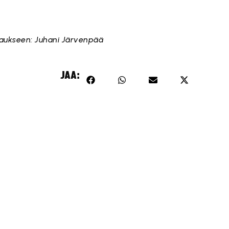
apaukseen: Juhani Järvenpää
JAA: