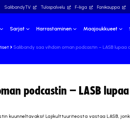
SalibandyTV
Tulospalvelu
F-liiga
Fanikauppa
Sarjat
Harrastaminen
Maajoukkueet
tiset
Salibandy saa vihdoin oman podcastin – LASB lupaa as
oman podcastin – LASB lupaa 
in kuunneltavaksi! Lajikulttuuriteosta vastaa LASB, jon