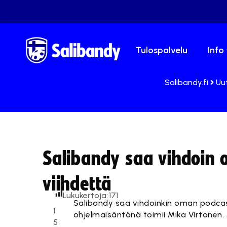
Tulospalvelu
Info
Salibandy.fi
Uu
Salibandy saa vihdoin 
viihdettä
Lukukertoja:
171
Salibandy saa vihdoinkin oman podcast
1
ohjelmaisäntänä toimii Mika Virtanen.
5