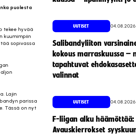
onka puolesta
04.08.2026
UUTISET
lo tekee hyvää
kon kuumimpiin
Salibandyliiton varsinain
ältää sopivassa
kokous marraskuussa – 
tapahtuvat ehdokasasette
igan
aljon
valinnat
a. Lajin
libandyn parissa
04.08.2026
UUTISET
e. Tässä on nyt
F-liigan alku häämöttää:
Avauskierrokset syyskuu