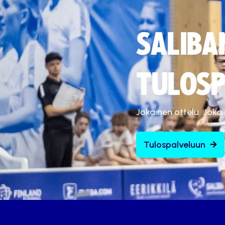
SALIBA
TULOSP
Jokainen ottelu. Joka
Tulospalveluun