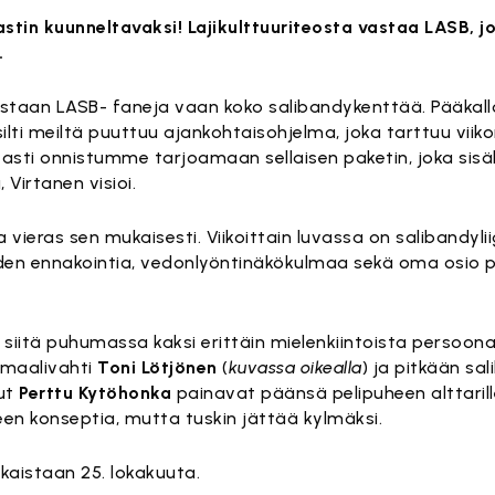
tin kuunneltavaksi! Lajikulttuuriteosta vastaa LASB, j
.
noastaan LASB- faneja vaan koko salibandykenttää. Pääkal
 silti meiltä puuttuu ajankohtaisohjelma, joka tarttuu vii
avasti onnistumme tarjoamaan sellaisen paketin, joka sis
Virtanen visioi.
 vieras sen mukaisesti. Viikoittain luvassa on salibandyli
iden ennakointia, vedonlyöntinäkökulmaa sekä oma osio p
a siitä puhumassa kaksi erittäin mielenkiintoista persoona
- maalivahti
Toni Lötjönen
(
kuvassa oikealla
) ja pitkään sa
nut
Perttu Kytöhonka
painavat päänsä pelipuheen alttarill
en konseptia, mutta tuskin jättää kylmäksi.
kaistaan 25. lokakuuta.