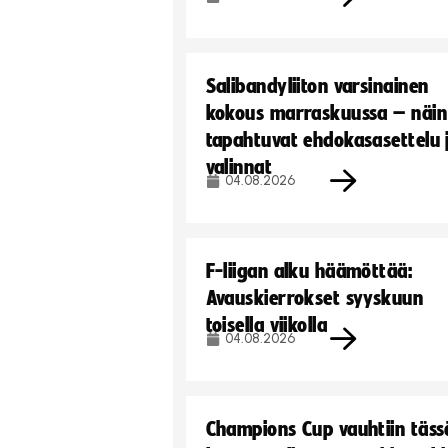
Salibandyliiton varsinainen
kokous marraskuussa – näin
tapahtuvat ehdokasasettelu 
valinnat
04.08.2026
F-liigan alku häämöttää:
Avauskierrokset syyskuun
toisella viikolla
04.08.2026
Champions Cup vauhtiin täss