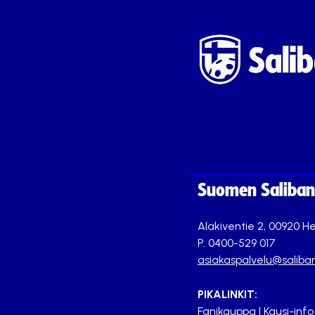
Suomen Saliband
Alakiventie 2, 00920 He
P. 0400-529 017
asiakaspalvelu@saliban
PIKALINKIT:
Fanikauppa
|
Kausi-info