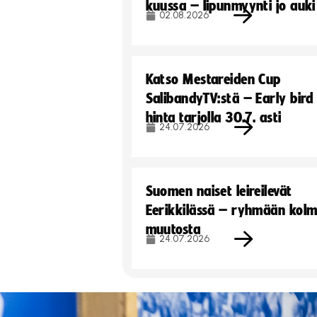
kuussa – lipunmyynti jo auki
02.08.2026
Katso Mestareiden Cup
SalibandyTV:stä – Early bird
hinta tarjolla 30.7. asti
24.07.2026
Suomen naiset leireilevät
Eerikkilässä – ryhmään kol
muutosta
24.07.2026