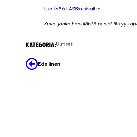
Lue lisää LASBin sivuilta
Kuva, jonka henkilöistä puolet liittyy t
Uutiset
KATEGORIA:
Edellinen