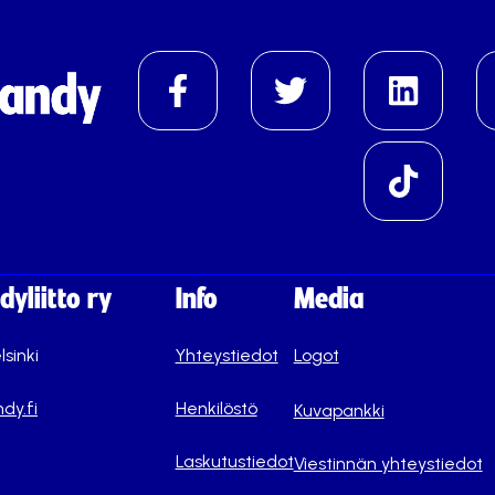
yliitto ry
Info
Media
lsinki
Yhteystiedot
Logot
dy.fi
Henkilöstö
Kuvapankki
Laskutustiedot
Viestinnän yhteystiedot