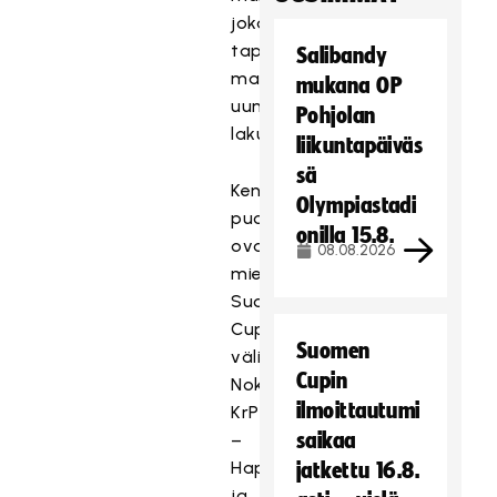
jokaisena
tapahtumapäivänä
Salibandy
maistattamassa
mukana OP
uunituoretta
Pohjolan
lakua.
liikuntapäiväs
sä
Kentän
Olympiastadi
puolella
onilla 15.8.
ovat
08.08.2026
miesten
Suomen
Cupin
Suomen
välieräparit
Cupin
Nokian
ilmoittautumi
KrP
saikaa
–
Happee
jatkettu 16.8.
ja