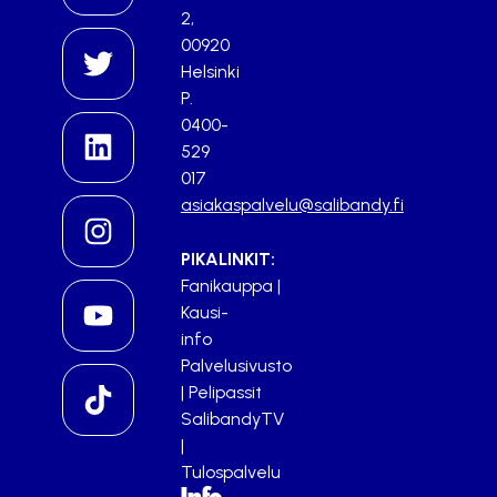
2,
00920
Helsinki
P.
0400-
529
017
asiakaspalvelu@salibandy.fi
PIKALINKIT:
Fanikauppa
|
Kausi-
info
Palvelusivusto
|
Pelipassit
SalibandyTV
|
Tulospalvelu