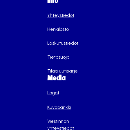
Info
Yhteystiedot
Henkilöstö
Laskutustiedot
Tietosuoja
Tilaa uutiskirje
Media
Logot
Kuvapankki
Viestinnän
yhteystiedot