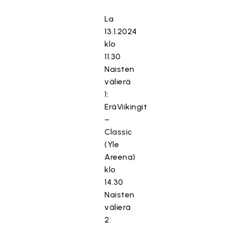
La
13.1.2024
klo
11.30
Naisten
välierä
1:
EräViikingit
–
Classic
(Yle
Areena)
klo
14.30
Naisten
välierä
2: