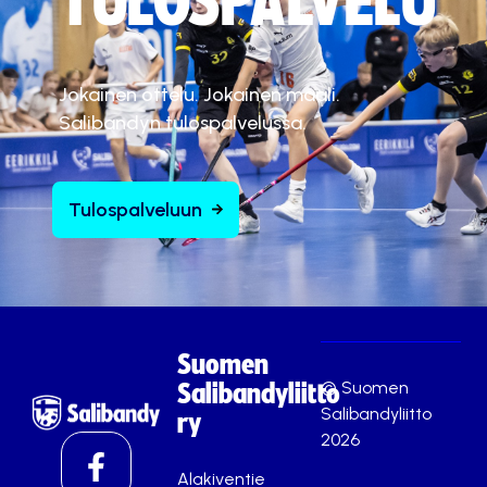
TULOSPALVELU
Jokainen ottelu. Jokainen maali.
Salibandyn tulospalvelussa.
Tulospalveluun
Suomen
© Suomen
Salibandyliitto
Salibandyliitto
ry
2026
Alakiventie