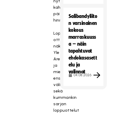
nyt
kahden
päivän
Salibandyliito
hinnalla.
n varsinainen
kokous
Loppuhuipentuman
marraskuuss
ottelut
a – näin
näkyvät
tapahtuvat
Yle
ehdokasasett
Areenassa
elu ja
ja
valinnat
miesten
04.08.2026
ensimmäinen
välierä
sekä
kummankin
sarjan
loppuottelut