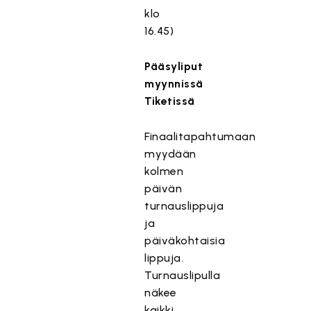
klo
16.45)
Pääsyliput
myynnissä
Tiketissä
Finaalitapahtumaan
myydään
kolmen
päivän
turnauslippuja
ja
päiväkohtaisia
lippuja.
Turnauslipulla
näkee
kaikki