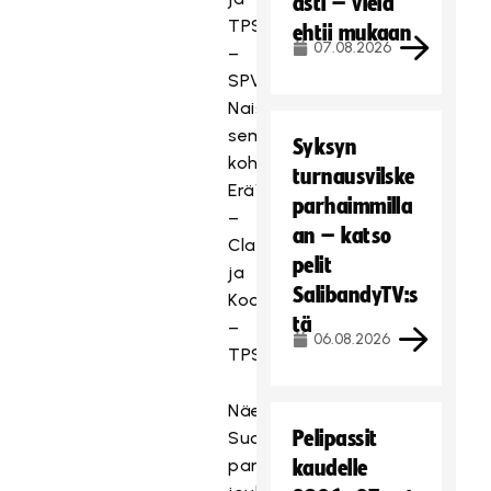
asti – vielä
TPS
ehtii mukaan
07.08.2026
–
SPV.
Naisten
semifinaaleissa
Syksyn
kohtaavat
turnausvilske
EräViikingit
parhaimmilla
–
an – katso
Classic
pelit
ja
SalibandyTV:s
Koovee
tä
–
06.08.2026
TPS.
Näe
Pelipassit
Suomen
parhaat
kaudelle