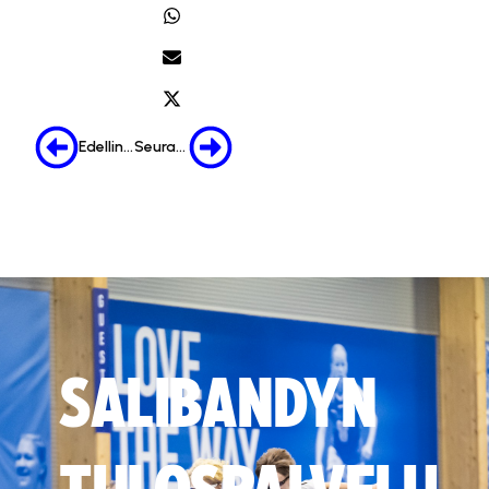
Edellinen
Seuraava
SALIBANDYN