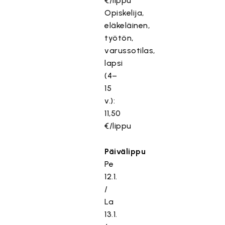
€/lippu
Opiskelija,
eläkeläinen,
työtön,
varussotilas,
lapsi
(4–
15
v.):
11,50
€/lippu
Päivälippu
Pe
12.1.
/
La
13.1.