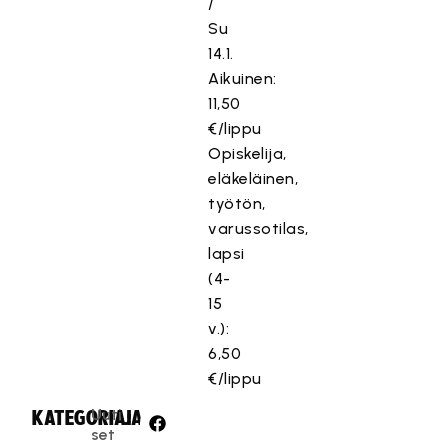
/
Su
14.1.
Aikuinen:
11,50
€/lippu
Opiskelija,
eläkeläinen,
työtön,
varussotilas,
lapsi
(4-
15
v.):
6,50
€/lippu
Uuti
KATEGORIA:
JAA:
set