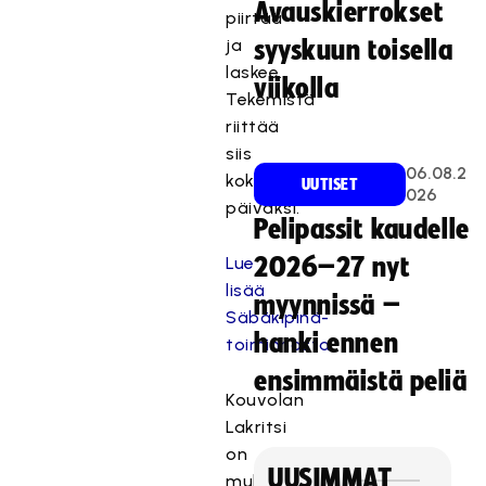
Avauskierrokset
piirtää
ja
syyskuun toisella
laskee.
viikolla
Tekemistä
riittää
siis
06.08.2
koko
UUTISET
026
päiväksi.
Pelipassit kaudelle
Lue
2026–27 nyt
lisää
myynnissä –
Säbäkipinä-
hanki ennen
toiminnasta
ensimmäistä peliä
Kouvolan
Lakritsi
on
UUSIMMAT
mukana