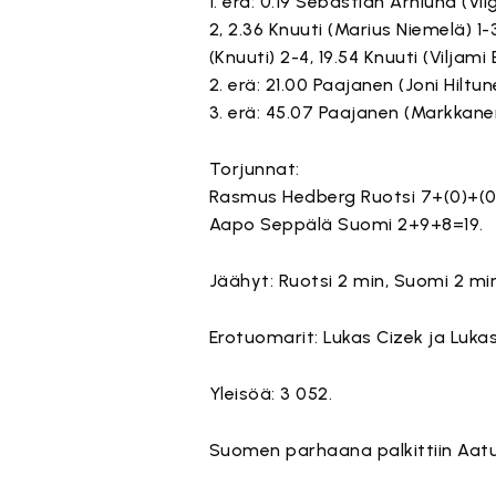
1. erä: 0.19 Sebastian Arnlund (Vil
2, 2.36 Knuuti (Marius Niemelä) 1
(Knuuti) 2-4, 19.54 Knuuti (Viljam
2. erä: 21.00 Paajanen (Joni Hilt
3. erä: 45.07 Paajanen (Markkanen
Torjunnat:
Rasmus Hedberg Ruotsi 7+(0)+(0)=
Aapo Seppälä Suomi 2+9+8=19.
Jäähyt: Ruotsi 2 min, Suomi 2 min
Erotuomarit: Lukas Cizek ja Lukas
Yleisöä: 3 052.
Suomen parhaana palkittiin Aatu