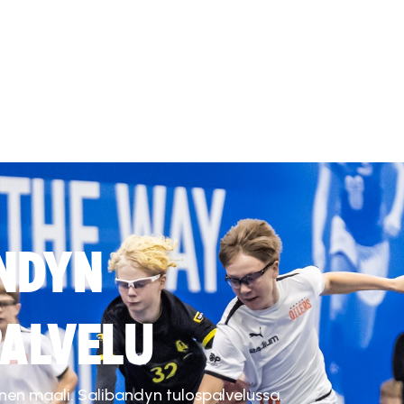
NDYN
ALVELU
inen maali. Salibandyn tulospalvelussa.