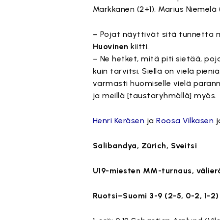
Markkanen (2+1), Marius Niemelä (1+
– Pojat näyttivät sitä tunnetta 
Huovinen
kiitti.
– Ne hetket, mitä piti sietää, poj
kuin tarvitsi. Siellä on vielä pie
varmasti huomiselle vielä paranne
ja meillä [taustaryhmällä] myös.
Henri Keräsen
ja
Roosa Vilkasen
j
Salibandya, Zürich, Sveitsi
U19-miesten MM-turnaus, välier
Ruotsi–Suomi 3-9 (2-5, 0-2, 1-2)