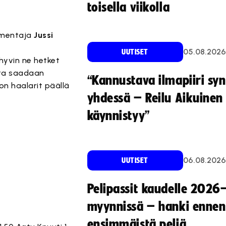
toisella viikolla
almentaja
Jussi
05.08.2026
UUTISET
 hyvin ne hetket
oita saadaan
“Kannustava ilmapiiri sy
on haalarit päällä
yhdessä – Reilu Aikuinen 
käynnistyy”
06.08.2026
UUTISET
Pelipassit kaudelle 2026
myynnissä – hanki ennen
ensimmäistä peliä