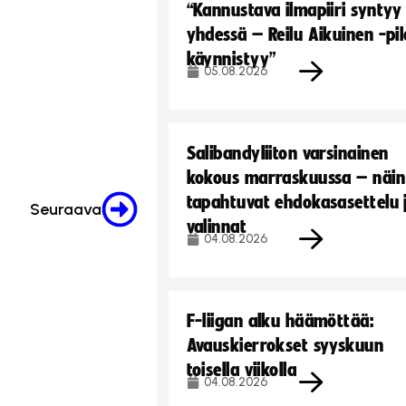
“Kannustava ilmapiiri syntyy
yhdessä – Reilu Aikuinen -pil
käynnistyy”
05.08.2026
Salibandyliiton varsinainen
kokous marraskuussa – näin
tapahtuvat ehdokasasettelu 
Seuraava
valinnat
04.08.2026
F-liigan alku häämöttää:
Avauskierrokset syyskuun
toisella viikolla
04.08.2026