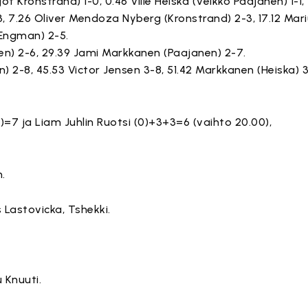
got Kronstrand) 1-0, 0.46 Ville Heiska (Veikko Paajanen) 1-1,
-3, 7.26 Oliver Mendoza Nyberg (Kronstrand) 2-3, 17.12 Mar
i Engman) 2-5.
unen) 2-6, 29.39 Jami Markkanen (Paajanen) 2-7.
) 2-8, 45.53 Victor Jensen 3-8, 51.42 Markkanen (Heiska) 3
7 ja Liam Juhlin Ruotsi (0)+3+3=6 (vaihto 20.00),
.
 Lastovicka, Tshekki.
 Knuuti.