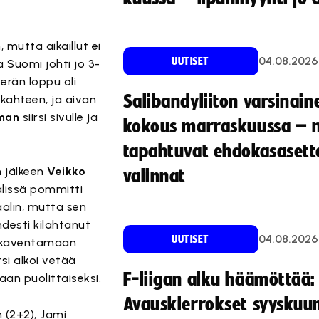
 mutta aikaillut ei
04.08.2026
UUTISET
 Suomi johti jo 3-
erän loppu oli
Salibandyliiton varsinain
 kahteen, ja aivan
gman
siirsi sivulle ja
kokous marraskuussa – 
tapahtuvat ehdokasasette
n jälkeen
Veikko
valinnat
älissä pommitti
alin, mutta sen
desti kilahtanut
04.08.2026
UUTISET
ni kaventamaan
si alkoi vetää
F-liigan alku häämöttää:
an puolittaiseksi.
Avauskierrokset syyskuu
 (2+2), Jami