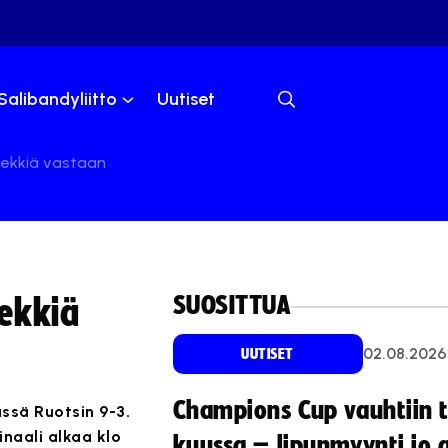
Salibandyliitto
Uutiset
hekkiä vastaan
SUOSITTUA
ekkiä
02.08.2026
UUTISET
Champions Cup vauhtiin 
ssä Ruotsin 9-3.
inaali alkaa klo
kuussa – lipunmyynti jo 