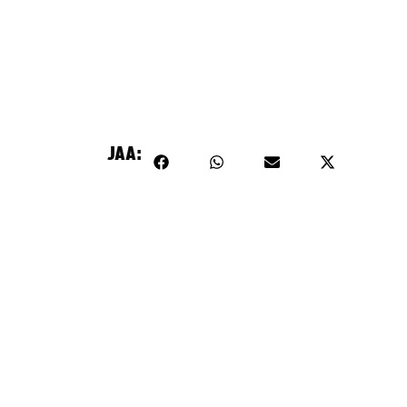
sältö on estetty, koska se vaatii markkinointievästeitä.
Hyväksy markkinointievästeet
JAA: