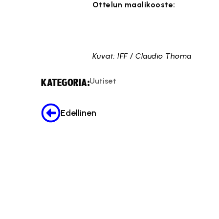
Ottelun maalikooste:
Tämä si
Kuvat: IFF / Claudio Thoma
Uutiset
KATEGORIA:
Edellinen