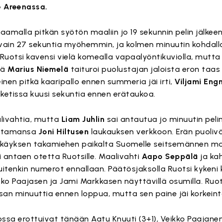
e Areenassa.
amalla pitkän syötön maaliin jo 19 sekunnin pelin jälkeen,
 vain 27 sekuntia myöhemmin, ja kolmen minuutin kohdalla
 Ruotsi kavensi vielä komealla vapaalyöntikuviolla, mutta 
mä
Marius Niemelä
taituroi puolustajan jaloista eron taas
meinen pitkä kaaripallo ennen summeria jäi irti,
Viljami En
ketissa kuusi sekuntia ennen erätaukoa.
alivahtia, mutta
Liam Juhlin
sai antautua jo minuutin peli
ottamansa
Joni Hiltusen
laukauksen verkkoon. Erän puoliv
äyksen takamiehen paikalta Suomelle seitsemännen ma
i antaen otetta Ruotsille. Maalivahti
Aapo Seppälä
ja kah
kuitenkin numerot ennallaan. Päätösjaksolla Ruotsi kyke
ko Paajasen ja Jami Markkasen näyttävillä osumilla. Ruot
san minuuttia ennen loppua, mutta sen paine jäi korkeinta
sa erottuivat tänään Aatu Knuuti (3+1), Veikko Paajanen