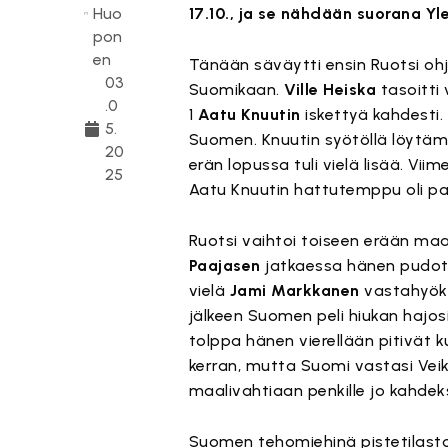
Huo
17.10., ja se nähdään suorana Yl
pon
en
Tänään säväytti ensin Ruotsi ohja
03
Suomikaan.
Ville Heiska
tasoitti
.0
1
Aatu Knuutin
iskettyä kahdesti.
5.
Suomen. Knuutin syötöllä löytä
20
erän lopussa tuli vielä lisää. Vii
25
Aatu Knuutin hattutemppu oli pa
Ruotsi vaihtoi toiseen erään ma
Paajasen
jatkaessa hänen pud
vielä
Jami Markkanen
vastahyökk
jälkeen Suomen peli hiukan hajos
tolppa hänen vierellään pitivät 
kerran, mutta Suomi vastasi Veik
maalivahtiaan penkille jo kahdek
Suomen tehomiehinä pistetilastos