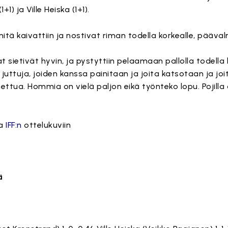
1) ja Ville Heiska (1+1).
mitä kaivattiin ja nostivat riman todella korkealle, pääv
at sietivät hyvin, ja pystyttiin pelaamaan pallolla todella
niä juttuja, joiden kanssa painitaan ja joita katsotaan ja j
ttua. Hommia on vielä paljon eikä työnteko lopu. Pojilla 
a
IFF:n
ottelukuviin
ä