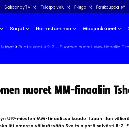
SalibandyTV
Tulospalvelu
F-liiga
Fanikauppa
Sarjat
Harrastaminen
Maajoukkueet
Uutiset
Ruotsi kaatui 9-3 – Suomen nuoret MM-finaaliin Ts
omen nuoret MM-finaaliin Tsh
n U19-miesten MM-finaalissa kaadettuaan illan välierä
a löi omassa välierässään Sveitsin yhtä selvästi 8-2. F