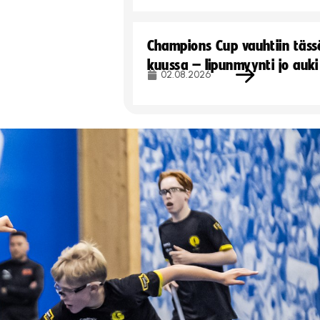
Champions Cup vauhtiin täss
kuussa – lipunmyynti jo auki
02.08.2026