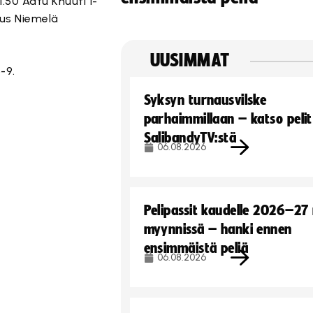
 1.50 Aatu Knuuti 1-
ius Niemelä
UUSIMMAT
-9.
Syksyn turnausvilske
parhaimmillaan – katso pelit
SalibandyTV:stä
06.08.2026
Pelipassit kaudelle 2026–27
myynnissä – hanki ennen
ensimmäistä peliä
06.08.2026