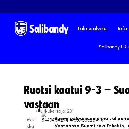
Tulospalvelu
Info
Salibandy.fi
Ruotsi kaatui 9-3 – Su
vastaan
Lukukertoja:
201
Suomi pelaa huomenna salibandy
Mar
Vastaansa Suomi saa Tshekin, jok
kku