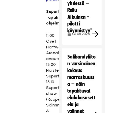
yhdessä –
Reilu
Superfinaali-
Aikuinen -
tapahtuman
ohjelma
pilotti
käynnistyy”
05.08.2026
11.00
Ovet
Hartwall
Arenalle
Salibandyliito
avautuvat
n varsinainen
13.00
kokous
Naisten
Superfinaali
marraskuuss
16.10
a – näin
Superfinaali-
tapahtuvat
show
ehdokasasett
(Roope
elu ja
Salminen
&
valinnat