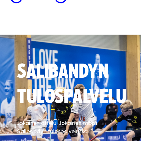
SALIBANDYN
TULOSPALVELU
Jokainen ottelu. Jokainen maali.
Salibandyn tulospalvelussa.