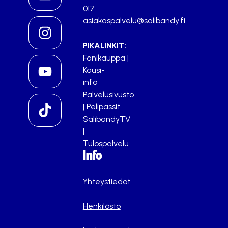
017
asiakaspalvelu@salibandy.fi
PIKALINKIT:
Fanikauppa
|
Kausi-
info
Palvelusivusto
|
Pelipassit
SalibandyTV
|
Tulospalvelu
Info
Yhteystiedot
Henkilöstö