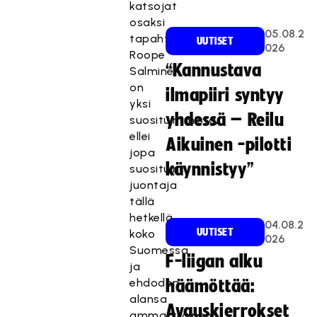
katsojat
osaksi
05.08.2
tapahtumaa.
UUTISET
026
Roope
“Kannustava
Salminen
on
ilmapiiri syntyy
yksi
yhdessä – Reilu
suosituimmista,
ellei
Aikuinen -pilotti
jopa
käynnistyy”
suosituin
juontaja
tällä
hetkellä
04.08.2
UUTISET
koko
026
Suomessa
F-liigan alku
ja
ehdodon
häämöttää:
alansa
Avauskierrokset
ammattilainen.