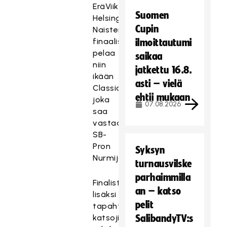
EräViikingit
Suomen
Helsingistä.
Cupin
Naisten
finaalissa
ilmoittautumi
pelaa
saikaa
niin
jatkettu 16.8.
ikään
asti – vielä
Classic,
ehtii mukaan
joka
07.08.2026
saa
vastaansa
SB-
Pron
Syksyn
Nurmijärveltä.
turnausvilske
parhaimmilla
Finalistijoukkueiden
an – katso
lisäksi
pelit
tapahtumassa
katsojia
SalibandyTV:s