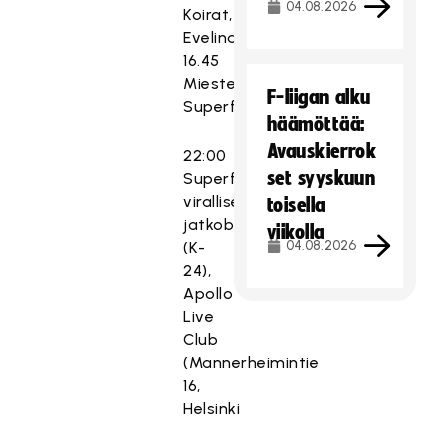
04.08.2026
Koirat,
Evelina)
16.45
Miesten
F-liigan alku
Superfinaali
häämöttää:
Avauskierrok
22:00
set syyskuun
Superfinaalin
viralliset
toisella
jatkobileet
viikolla
04.08.2026
(K-
24),
Apollo
Live
Club
(Mannerheimintie
16,
Helsinki