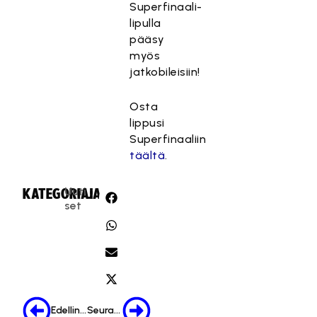
Superfinaali-
lipulla
pääsy
myös
jatkobileisiin!
Osta
lippusi
Superfinaaliin
täältä
.
Uuti
KATEGORIA:
JAA:
set
Edellinen
Seuraava