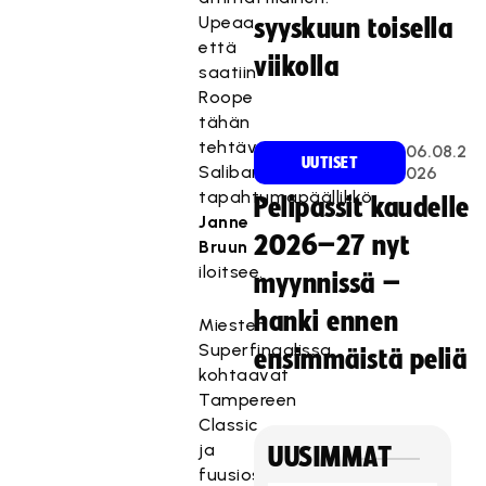
Upeaa,
syyskuun toisella
että
viikolla
saatiin
Roope
tähän
tehtävään,
06.08.2
UUTISET
Salibandyliiton
026
tapahtumapäällikkö
Pelipassit kaudelle
Janne
2026–27 nyt
Bruun
iloitsee.
myynnissä –
hanki ennen
Miesten
Superfinaalissa
ensimmäistä peliä
kohtaavat
Tampereen
Classic
ja
UUSIMMAT
fuusioseura