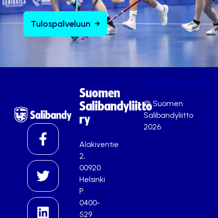
Tulospalveluun
Suomen
© Suomen
Salibandyliitto
Salibandyliitto
ry
2026
Alakiventie
2,
00920
Helsinki
P.
0400-
529