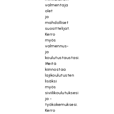
valmentaja
olet
ja
mahdolliset
suosittelijat.
Kerro
myös
valmennus-
ja
koulutustaustasi.
Meitä
kiinnostaa
lajikoulutusten
lisäksi
myös
siviilikoulutuksesi
ja -
työkokemuksesi.
Kerro