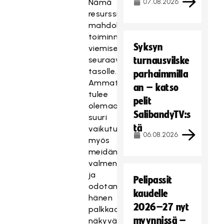
Nämä
07.08.2026
resurssit
mahdollistavat
toiminnan
Syksyn
viemisen
seuraavalle
turnausvilske
tasolle.
parhaimmilla
Ammattivalmentajalla
an – katso
tulee
pelit
olemaan
SalibandyTV:s
suuri
tä
vaikutus
06.08.2026
myös
meidän
valmentajanpolulle
ja
Pelipassit
odotamme
kaudelle
hänen
2026–27 nyt
palkkaamisensa
myynnissä –
näkyvän