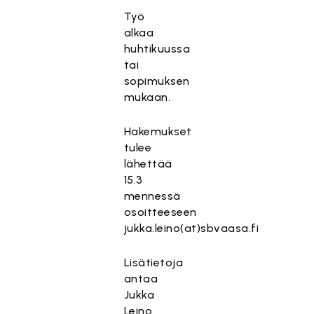
Työ
alkaa
huhtikuussa
tai
sopimuksen
mukaan.
Hakemukset
tulee
lähettää
15.3
mennessä
osoitteeseen
jukka.leino(at)sbvaasa.fi
Lisätietoja
antaa
Jukka
Leino