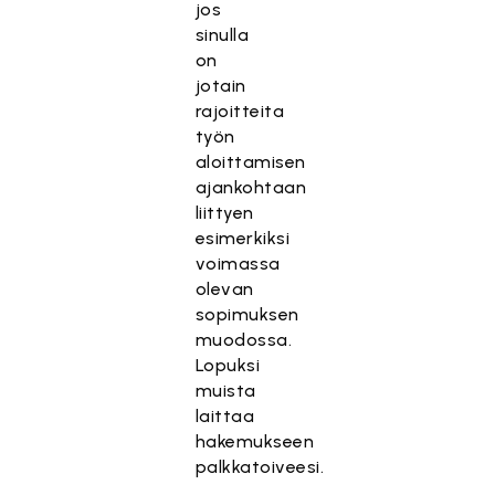
jos
sinulla
on
jotain
rajoitteita
työn
aloittamisen
ajankohtaan
liittyen
esimerkiksi
voimassa
olevan
sopimuksen
muodossa.
Lopuksi
muista
laittaa
hakemukseen
palkkatoiveesi.