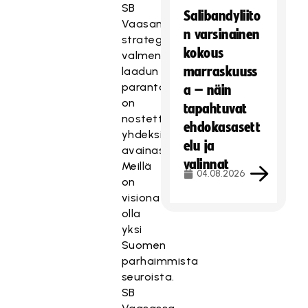
SB
Salibandyliito
Vaasan
n varsinainen
strategiassa
kokous
valmennuksen
marraskuuss
laadun
parantaminen
a – näin
on
tapahtuvat
nostettu
ehdokasasett
yhdeksi
elu ja
avainasiaksi.
valinnat
Meillä
04.08.2026
on
visiona
olla
yksi
Suomen
parhaimmista
seuroista.
SB