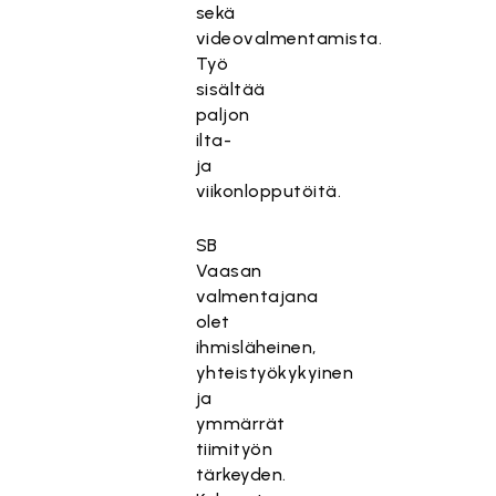
sekä
videovalmentamista.
Työ
sisältää
paljon
ilta-
ja
viikonlopputöitä.
SB
Vaasan
valmentajana
olet
ihmisläheinen,
yhteistyökykyinen
ja
ymmärrät
tiimityön
tärkeyden.