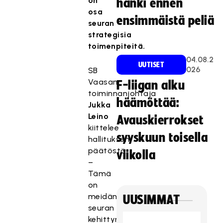
on
hanki ennen
osa
ensimmäistä peliä
seuran
strategisia
toimenpiteitä.
04.08.2
UUTISET
026
SB
Vaasan
F-liigan alku
toiminnanjohtaja
häämöttää:
Jukka
Leino
Avauskierrokset
kiittelee
syyskuun toisella
hallituksen
päätöstä.
viikolla
–
Tämä
on
meidän
UUSIMMAT
seuran
kehittymisen