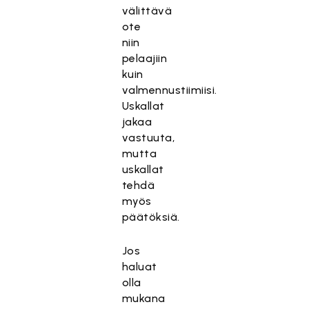
välittävä
ote
niin
pelaajiin
kuin
valmennustiimiisi.
Uskallat
jakaa
vastuuta,
mutta
uskallat
tehdä
myös
päätöksiä.
Jos
haluat
olla
mukana