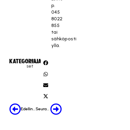
p.
045
8022
855
tai
sähköposti
yllä.
Uuti
KATEGORIA:
JAA:
set
Edellinen
Seuraava