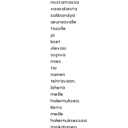
nostamassa
vaasalaista
salibandyä
seuraavalle
tasolle
ja
koet
olevasi
sopiva
mies
tai
nainen
tehtävään,
lähetä
meille
hakemuksesi.
Kerro
meille
hakemuksessasi
minkälainen