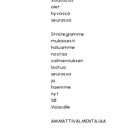
Vaasassa
olet
hyvässä
seurassa.
Strategiamme
mukaisesti
haluamme
nostaa
valmennuksen
laatua
seurassa
ja
haemme
nyt
SB
Vaasalle
AMMATTIVALMENTAJAA