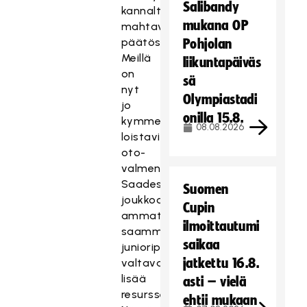
Salibandy
kannalta
mukana OP
mahtava
päätös.
Pohjolan
Meillä
liikuntapäiväs
on
sä
nyt
Olympiastadi
jo
onilla 15.8.
kymmeniä
08.08.2026
loistavia
oto-
valmentajia.
Saadessamme
Suomen
joukkoomme
Cupin
ammattivalmentajan,
ilmoittautumi
saamme
saikaa
junioripuolelle
jatkettu 16.8.
valtavasti
lisää
asti – vielä
resursseja.
ehtii mukaan