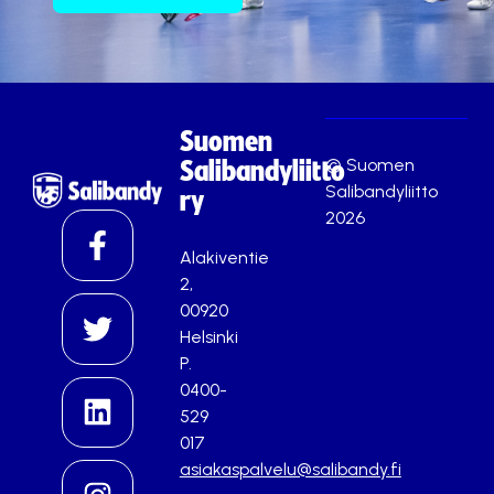
Suomen
© Suomen
Salibandyliitto
Salibandyliitto
ry
2026
Alakiventie
2,
00920
Helsinki
P.
0400-
529
017
asiakaspalvelu@salibandy.fi