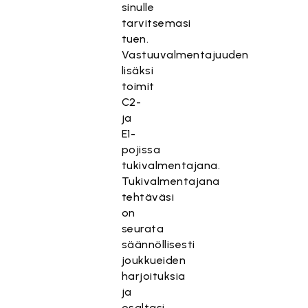
sinulle
tarvitsemasi
tuen.
Vastuuvalmentajuuden
lisäksi
toimit
C2-
ja
E1-
pojissa
tukivalmentajana.
Tukivalmentajana
tehtäväsi
on
seurata
säännöllisesti
joukkueiden
harjoituksia
ja
osaltasi