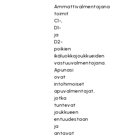
Ammattivalmentajana
toimit
C1-,
D1-
ja
D2-
poikien
ikäluokkajoukkueiden
vastuuvalmentajana.
Apunasi
ovat
intohimoiset
apuvalmentajat,
jotka
tuntevat
joukkueen
entuudestaan
ja
antavat