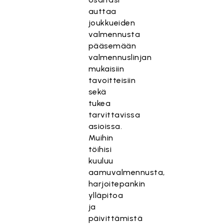
auttaa
joukkueiden
valmennusta
pääsemään
valmennuslinjan
mukaisiin
tavoitteisiin
sekä
tukea
tarvittavissa
asioissa.
Muihin
töihisi
kuuluu
aamuvalmennusta,
harjoitepankin
ylläpitoa
ja
päivittämistä