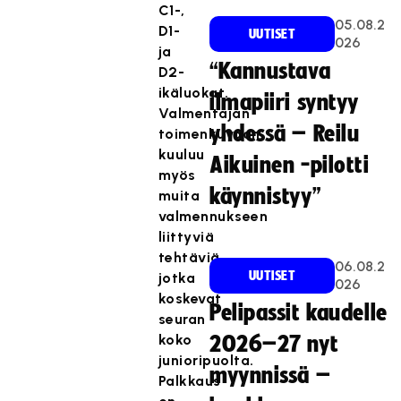
C1-,
05.08.2
D1-
UUTISET
026
ja
“Kannustava
D2-
ikäluokat.
ilmapiiri syntyy
Valmentajan
yhdessä – Reilu
toimenkuvaan
kuuluu
Aikuinen -pilotti
myös
käynnistyy”
muita
valmennukseen
liittyviä
tehtäviä,
06.08.2
UUTISET
jotka
026
koskevat
Pelipassit kaudelle
seuran
koko
2026–27 nyt
junioripuolta.
myynnissä –
Palkkaus