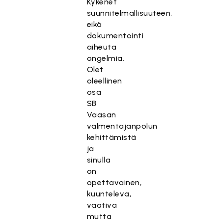
Kykenet
suunnitelmallisuuteen,
eikä
dokumentointi
aiheuta
ongelmia.
Olet
oleellinen
osa
SB
Vaasan
valmentajanpolun
kehittämistä
ja
sinulla
on
opettavainen,
kuunteleva,
vaativa
mutta