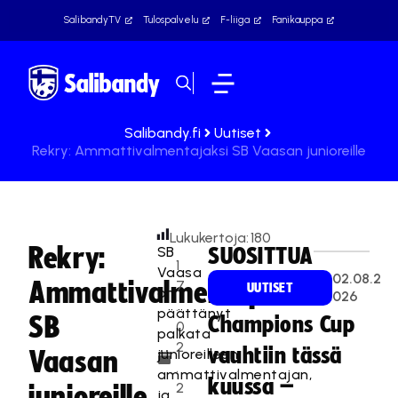
SalibandyTV
Tulospalvelu
F-liiga
Fanikauppa
Salibandy.fi
Uutiset
Rekry: Ammattivalmentajaksi SB Vaasan junioreille
Lukukertoja:
180
Rekry:
SB
SUOSITTUA
1
Vaasa
02.08.2
Ammattivalmentajaksi
7
UUTISET
on
026
.
päättänyt
SB
Champions Cup
0
palkata
2
vauhtiin tässä
junioreilleen
Vaasan
.
ammattivalmentajan,
kuussa –
2
junioreille
ja