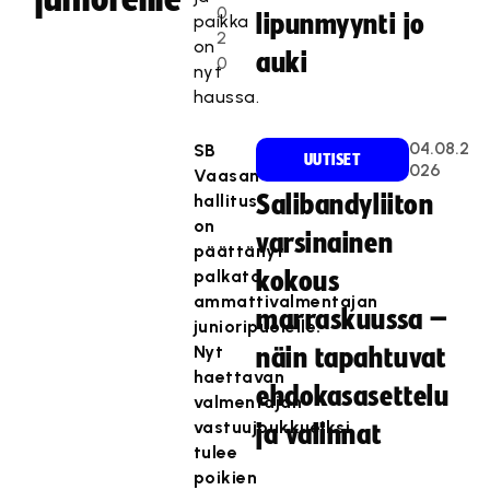
0
lipunmyynti jo
paikka
2
on
auki
0
nyt
haussa.
04.08.2
SB
UUTISET
026
Vaasan
hallitus
Salibandyliiton
on
varsinainen
päättänyt
palkata
kokous
ammattivalmentajan
marraskuussa –
junioripuolelle.
Nyt
näin tapahtuvat
haettavan
ehdokasasettelu
valmentajan
vastuujoukkueiksi
ja valinnat
tulee
poikien