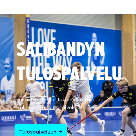
SALIBANDYN
TULOSPALVELU
Jokainen ottelu. Jokainen maali.
Salibandyn tulospalvelussa.
Tulospalveluun