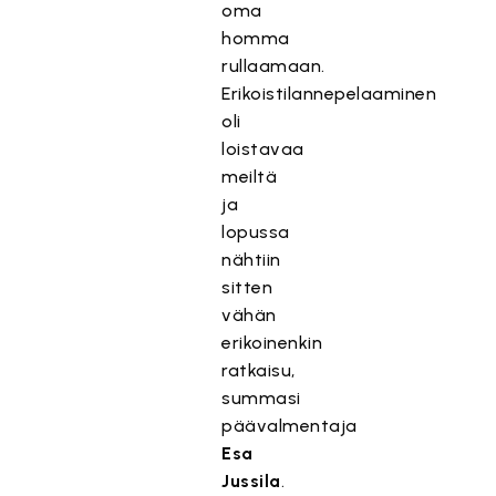
oma
l
homma
t
rullaamaan.
ö
o
Erikoistilannepelaaminen
n
oli
e
loistavaa
s
meiltä
t
ja
e
lopussa
t
nähtiin
t
sitten
y
vähän
,
erikoinenkin
k
ratkaisu,
o
summasi
s
k
päävalmentaja
a
Esa
s
Jussila
.