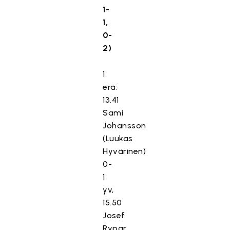
ä
1-
s
1,
t
0-
e
2)
i
t
1.
ä
erä:
.
13.41
Hyväksy markkinointievästeet
Sami
Johansson
(Luukas
Hyvärinen)
0-
1
yv,
15.50
Josef
Rypar