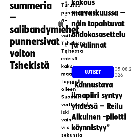
kokous
8
summeria
Turussa
.1
marraskuussa –
punnertamalla
–
0
4–
näin tapahtuvat
.
salibandymiehet
3-
2
ehdokasasettelu
voiton
0
punnersivat
Tshekistä.
ja valinnat
2
voiton
Toisessa
4
erässä
Tshekistä
kaksi
05.08.2
UUTISET
maalia
026
tappiolla
“Kannustava
olleen
ilmapiiri syntyy
Suomen
voittomaalin
yhdessä – Reilu
iski
Aikuinen -pilotti
vain
käynnistyy”
viisi
sekuntia