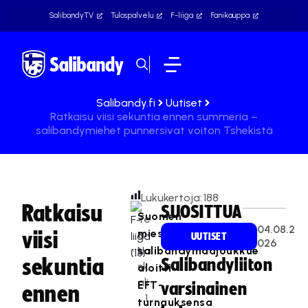
SalibandyTV
Tulospalvelu
F-liiga
Fanikauppa
Salibandy.fi
Uutiset
Ratkaisu viisi sekuntia ennen summeria –
salibandymiehet punnersivat voiton Tshekistä
Lukukertoja:
188
Ratkaisu
SUOSITTUA
Suomen
Te
04.08.2
miesten
viisi
a
UUTISET
026
Na
salibandymaajoukkue
sekuntia
Salibandyliiton
sk
aloitti
ali
EFT-
varsinainen
ennen
1
turnauksensa