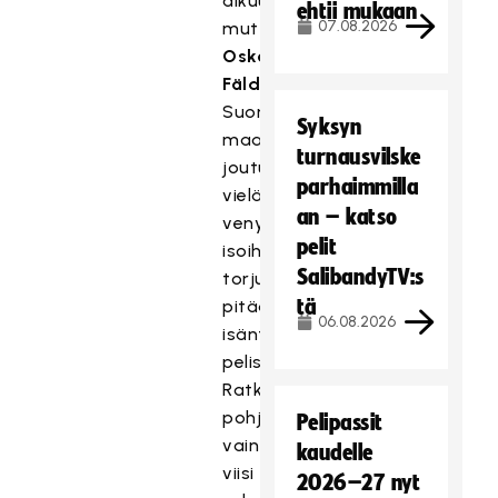
alkuun,
ehtii mukaan
07.08.2026
mutta
Oskari
Fälden
Suomen
Syksyn
maalissa
turnausvilske
joutui
parhaimmilla
vielä
an – katso
venymään
pelit
isoihin
SalibandyTV:s
torjuntoihin
tä
pitääkseen
06.08.2026
isäntäjoukkueen
pelissä.
Ratkaisun
pohjusti
Pelipassit
vain
kaudelle
viisi
2026–27 nyt