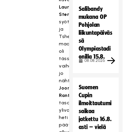
Lauri
Salibandy
Stenforsin
mukana OP
syötöstä,
Pohjolan
ja
liikuntapäiväs
Tshekin
sä
maalit
Olympiastadi
oli
onilla 15.8.
tässä
08.08.2026
vaiheessa
jo
nähty.
Suomen
Joona
Cupin
Rantala
tasoitti
ilmoittautumi
ylivoimalla
saikaa
heti
jatkettu 16.8.
päätösjakson
asti – vielä