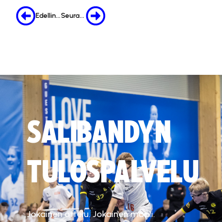
Edellinen
Seuraava
SALIBANDYN
TULOSPALVELU
Jokainen ottelu. Jokainen maali.