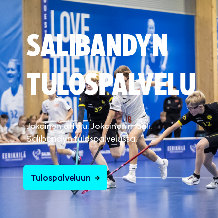
SALIBANDYN
TULOSPALVELU
Jokainen ottelu. Jokainen maali.
Salibandyn tulospalvelussa.
Tulospalveluun