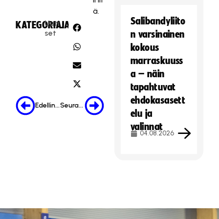
Hyväksy markkinointievästeet
ä.
Salibandyliito
Uuti
KATEGORIA:
JAA:
set
n varsinainen
kokous
marraskuuss
a – näin
tapahtuvat
ehdokasasett
Edellinen
Seuraava
elu ja
valinnat
04.08.2026