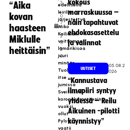
kokous
3
“Aika
edellisellä
.
marraskuussa –
leirillä
kovan
0
järjestettyä
näin tapahtuvat
7
haasteen
Miko
.
ehdokasasettelu
Kailialan
2
Miklulle
voittamaa
ja valinnat
0
heittäisin”
lämärikisaa
2
juuri
0
minään.
05.08.2
UUTISET
Tuolloin
026
itse
“Kannustava
jumissa
ilmapiiri syntyy
Sveitsissä
koronakaranteenin
yhdessä – Reilu
vuoksi
Aikuinen -pilotti
ollut
käynnistyy”
Pylsy
vaatii