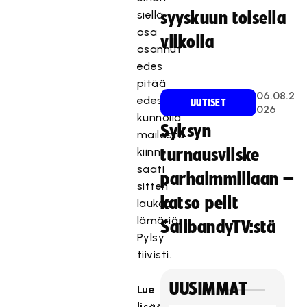
siellä
syyskuun toisella
osa
viikolla
osannut
edes
pitää
06.08.2
edes
UUTISET
026
kunnolla
Syksyn
mailasta
kiinni,
turnausvilske
saati
parhaimmillaan –
sitten
katso pelit
laukoa
lämäriä,
SalibandyTV:stä
Pylsy
tiivisti.
UUSIMMAT
Lue
lisää: