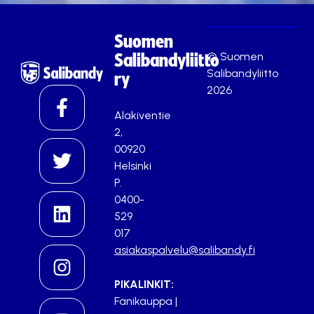
Suomen
© Suomen
Salibandyliitto
Salibandyliitto
ry
2026
Alakiventie
2,
00920
Helsinki
P.
0400-
529
017
asiakaspalvelu@salibandy.fi
PIKALINKIT:
Fanikauppa
|