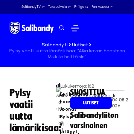
SalibandyTV
Tulospalvelu
F-liiga
Fanikauppa
Salibandy.fi
Uutiset
Pylsy vaatii uutta lämärikisaa: “Aika kovan haasteen
Miklulle heittäisin”
Lukukertoja:
162
Pylsy
SUOSITTUA
Eerikkilässä
Te
04.08.2
haastateltu
vaatii
a
UUTISET
026
Na
Joonas
uutta
Salibandyliiton
sk
Pylsy
ali
ei
varsinainen
lämärikisaa:
1
pitänyt