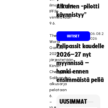
ilmoitettava
Aikuinen -pilotti
IFF:lle
käynnistyy”
viimeistään
9.6.
06.08.2
The
UUTISET
026
World
Pelipassit kaudelle
Games
2025
2026–27 nyt
järjestetään
myynnissä –
Kiinan
hanki ennen
Chengdussa.
Salibandyn
ensimmäistä peliä
alkusarja
pelataan
6.
UUSIMMAT
–
10.8.,