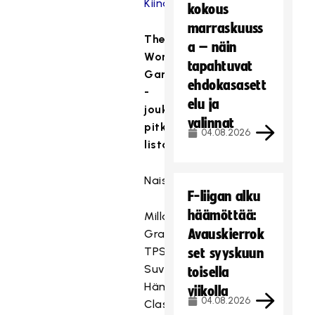
Kiinan
kokous
marraskuuss
The
a – näin
World
tapahtuvat
Games
ehdokasasett
-
elu ja
joukkueiden
valinnat
pitkät
04.08.2026
listat:
Naiset:
F-liigan alku
häämöttää:
Milla
Avauskierrok
Granlund,
TPS
set syyskuun
Suvi
toisella
Hämäläinen,
viikolla
04.08.2026
Classic