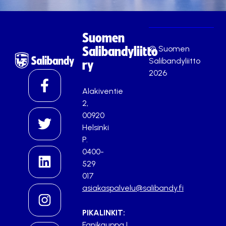
Suomen
© Suomen
Salibandyliitto
Salibandyliitto
ry
2026
Alakiventie
2,
00920
Helsinki
P.
0400-
529
017
asiakaspalvelu@salibandy.fi
PIKALINKIT:
Fanikauppa
|