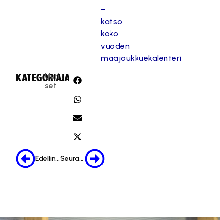
–
katso
koko
vuoden
maajoukkuekalenteri
Uuti
KATEGORIA:
JAA:
set
Edellinen
Seuraava