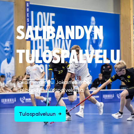
SALIBANDYN
TULOSPALVELU
Jokainen ottelu. Jokainen maali.
Salibandyn tulospalvelussa.
Tulospalveluun