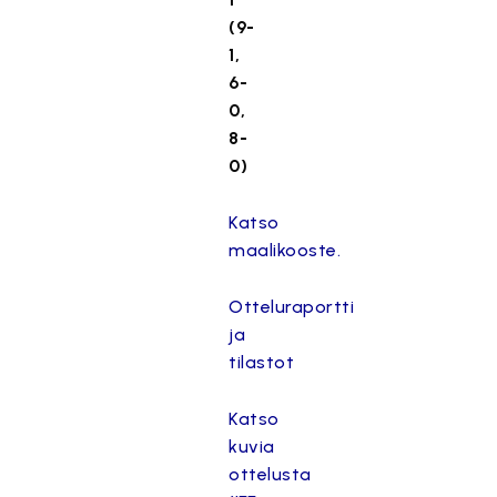
(9-
1,
6-
0,
8-
0)
Katso
maalikooste.
Otteluraportti
ja
tilastot
Katso
kuvia
ottelusta