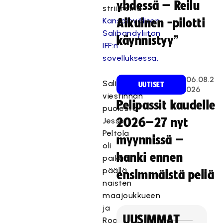
yhdessä – Reilu
striimeinä
Kansainvälisen
Aikuinen -pilotti
Salibandyliiton
käynnistyy”
IFF:n
sovelluksessa.
06.08.2
Salibandyliiton
UUTISET
026
viestinnän
Pelipassit kaudelle
puolesta
Jesse
2026–27 nyt
Peltola
myynnissä –
oli
hanki ennen
paikan
päällä
ensimmäistä peliä
naisten
maajoukkueen
ja
UUSIMMAT
Roosa