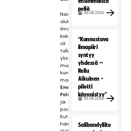
ensimmäistä
peliä
06.08.2026
Naisten
aluksi
ilmoitettuun
kokoonpanoon
“Kannustava
oli
ilmapiiri
tullut
syntyy
yksi
yhdessä –
muutos,
Reilu
kun
Aikuinen -
maalivahti
pilotti
Emmi
käynnistyy”
Pölönen
05.08.2026
jäi
pois.
Kutsun
hänen
Salibandyliito