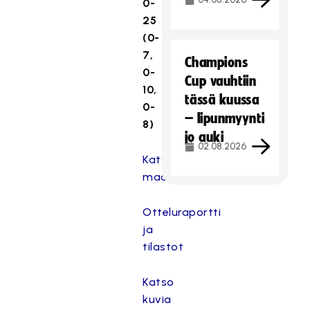
0-
25
(0-
7,
Champions
0-
Cup vauhtiin
10,
tässä kuussa
0-
– lipunmyynti
8)
jo auki
02.08.2026
Katso
maalikooste.
Otteluraportti
ja
tilastot
Katso
kuvia