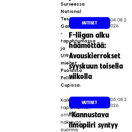
Surseessa
National
Test
04.08.2
UUTISET
026
Games
-
F-liigan alku
tapahtumassa
häämöttää:
ja
Avauskierrokset
U19-
miehet
syyskuun toisella
Puolassa
viikolla
Polish
Cupissa.
05.08.2
Kaikkien
UUTISET
026
tapahtumien
“Kannustava
ottelut
näkyivät
ilmapiiri syntyy
suorina