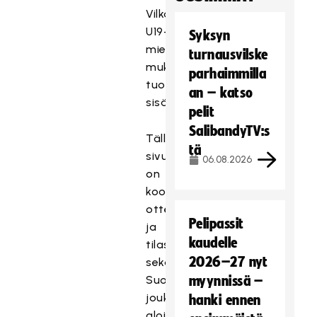
Vilkanen
U19-
Syksyn
miesten
turnausvilske
mukana
parhaimmilla
tuottamassa
an – katso
sisältöä.
pelit
SalibandyTV:s
Tälle
tä
sivulle
06.08.2026
on
koottu
otteluraportit
Pelipassit
ja
kaudelle
tilastot,
2026–27 nyt
sekä
Suomen
myynnissä –
joukkueiden
hanki ennen
aloituskokoonpanot.