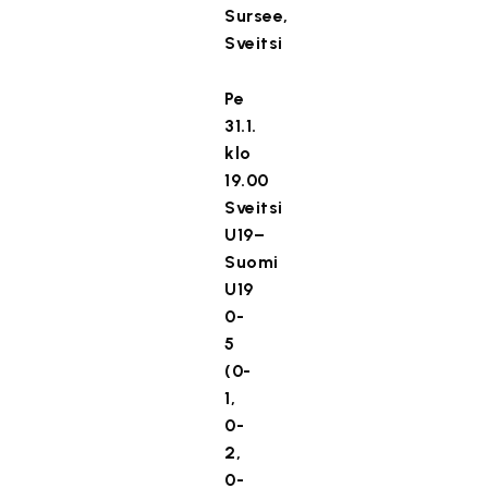
Sursee,
Sveitsi
Pe
31.1.
klo
19.00
Sveitsi
U19–
Suomi
U19
0-
5
(0-
1,
0-
2,
0-