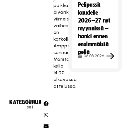
Pelipassit
paikka
divarikarsinnan
kaudelle
viimeisesssä
2026–27 nyt
vaiheessa
myynnissä –
on
hanki ennen
katkolla
ensimmäistä
Amppareille
peliä
sunnuntaina
06.08.2026
Monitoimitalolla
kello
14.00
alkavassa
ottelussa.
Uuti
KATEGORIA:
JAA:
set