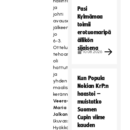
hallintaansa
ja
Pasi
johti
Kylmämaa
avauserän
toimii
jälkeen
erotuomaripä
jo
ällikön
6-3.
Ottelun
sijaisena
10.08.2026
tehoamppari
oli
hattutempun
ja
Kun Popula
yhden
Nokian KrP:n
maalisyötön
haastoi –
kerännyt
Veera-
muistatko
Maria
Suomen
Jalkanen
Cupin viime
(
kuvassa
).
kauden
Hyökkääjä