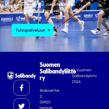
Jokainen ottelu. Jokainen maali.
Salibandyn tulospalvelussa.
Tulospalveluun
Suomen
© Suomen
Salibandyliitto
Salibandyliitto
ry
2026
Alakiventie
2,
00920
Helsinki