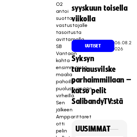
O2
syyskuun toisella
antoi
viikolla
suotta
vastustajalle
tasoitusta
avittamalla
06.08.2
SB
UUTISET
026
Vantaan
Syksyn
kahta
ensimmäistä
turnausvilske
maalia
parhaimmillaan –
pahoilla
puolustuspään
katso pelit
virheillä.
SalibandyTV:stä
Sen
jälkeen
Ampparittaret
otti
UUSIMMAT
pelin