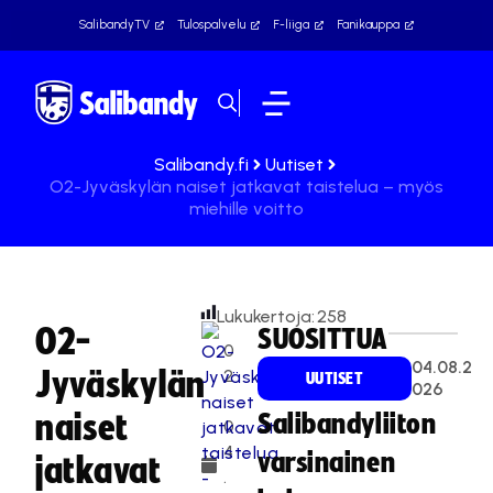
SalibandyTV
Tulospalvelu
F-liiga
Fanikauppa
Salibandy.fi
Uutiset
O2-Jyväskylän naiset jatkavat taistelua – myös
miehille voitto
Lukukertoja:
258
O2-
SUOSITTUA
0
04.08.2
Jyväskylän
2
UUTISET
026
.
naiset
Salibandyliiton
0
4
varsinainen
jatkavat
.