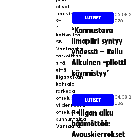
olivat
terävinä.
05.08.2
UUTISET
9-
026
4-
“Kannustava
kotivoitto
ilmapiiri syntyy
SB
Vantaasta
yhdessä – Reilu
tarkoittaa
Aikuinen -pilotti
sitä,
että
käynnistyy”
liigapaikan
kohtalo
ratkeaa
04.08.2
ottelusarjan
UUTISET
026
viidennessä
F-liigan alku
ottelussa
sunnuntaina
häämöttää:
Vantaalla.
Avauskierrokset