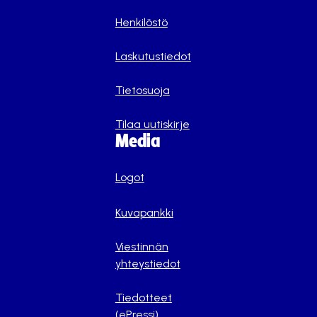
Henkilöstö
Laskutustiedot
Tietosuoja
Tilaa uutiskirje
Media
Logot
Kuvapankki
Viestinnän
yhteystiedot
Tiedotteet
(ePressi)