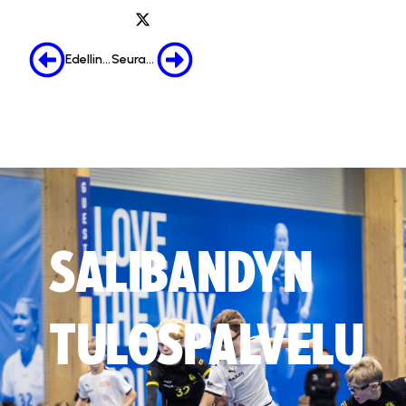
Edellinen
Seuraava
SALIBANDYN
TULOSPALVELU