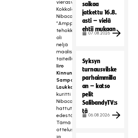
vierasvoitolla
saikaa
Kokkolan
jatkettu 16.8.
Nibacosista.
asti – vielä
”Ampparien”
ehtii mukaan
tehokkain
07.08.2026
oli
neljä
maalisyöttöä
taiteillut
Syksyn
Iiro
turnausvilske
Kinnunen
.
parhaimmilla
Sampo
an – katso
Laukkala
pelit
kuritti
Nibacosia
SalibandyTV:s
hattutempun
tä
edestä.
06.08.2026
Tämä
ottelusarja
ja