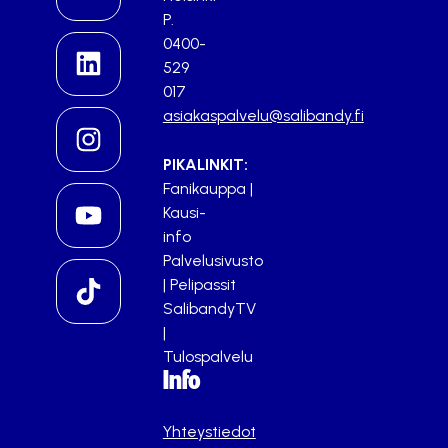
P.
0400-
529
017
asiakaspalvelu@salibandy.fi
PIKALINKIT:
Fanikauppa
|
Kausi-
info
Palvelusivusto
|
Pelipassit
SalibandyTV
|
Tulospalvelu
Info
Yhteystiedot