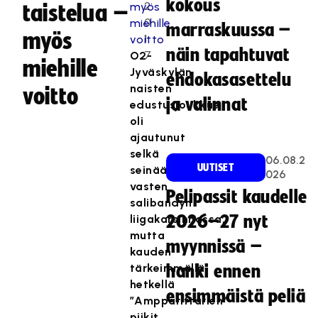
kokous
2
taistelua –
0
marraskuussa –
myös
1
näin tapahtuvat
7
O2-
miehille
Jyväskylän
ehdokasasettelu
naisten
voitto
ja valinnat
edustusjoukkue
oli
ajautunut
selkä
06.08.2
UUTISET
seinää
026
vasten
Pelipassit kaudelle
salibandyn
liigakarsinnassa,
2026–27 nyt
mutta
myynnissä –
kauden
tärkeimmällä
hanki ennen
hetkellä
ensimmäistä peliä
”Ampparittarien”
piikit