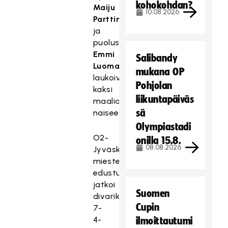
kohokohdan?
Maiju
10.08.2026
Parttimaa
ja
puolustaja
Emmi
Salibandy
Luoma
mukana OP
laukoivat
Pohjolan
kaksi
liikuntapäiväs
maalia
sä
naiseen.
Olympiastadi
O2-
onilla 15.8.
08.08.2026
Jyväskylän
miesten
edustusjoukkue
jatkoi
Suomen
divarikarsintaa
Cupin
7-
4-
ilmoittautumi