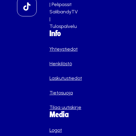
|
Pelipassit
SalibandyTV
|
Tulospalvelu
Info
Yhteystiedot
Henkilöstö
Laskutustiedot
Tietosuoja
Tilaa uutiskirje
Media
Logot