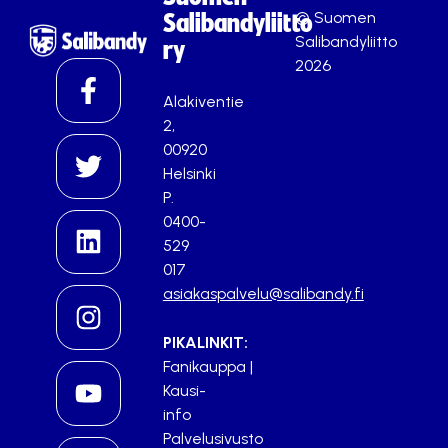
© Suomen
Salibandyliitto
Salibandyliitto
ry
2026
Alakiventie
2,
00920
Helsinki
P.
0400-
529
017
asiakaspalvelu@salibandy.fi
PIKALINKIT:
Fanikauppa
|
Kausi-
info
Palvelusivusto