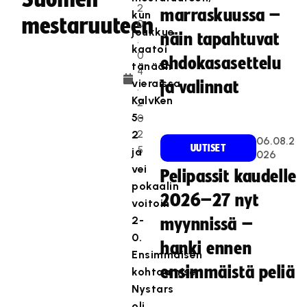
2
marraskuussa –
kun
mestaruuteen
0
joukkue
näin tapahtuvat
.
kaatoi
0
ehdokasasettelu
tänään
4
vieraissa
ja valinnat
.
KalvKen
2
5-
0
2
2
06.08.2
UUTISET
5
ja
026
vei
Pelipassit kaudelle
pokaalin
2026–27 nyt
voitoin
2-
myynnissä –
0.
hanki ennen
Ensimmäisen
ensimmäistä peliä
kohtaamisen
Nystars
oli