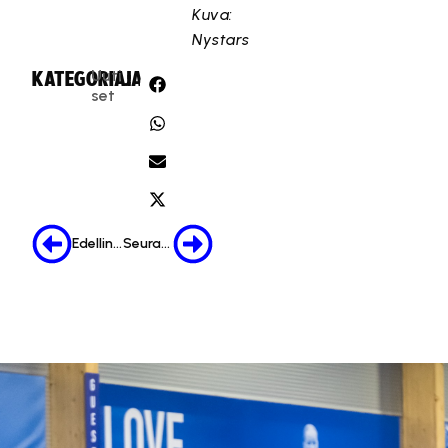
Kuva:
Nystars
Uuti
KATEGORIA:
JAA:
set
Edellinen
Seuraava