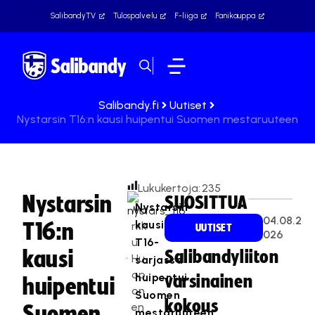
SalibandyTV
Tulospalvelu
F-liiga
Fanikauppa
Salibandy.fi
Uutiset
Nystarsin T16:n kausi huipentui Suomen mestaruuteen
Lukukertoja:
235
Nystarsin
SUOSITTUA
Nystarsin
Ma
04.08.2
kausi
T16:n
rkk
UUTISET
026
u
T16-
kausi
Salibandyliiton
Hu
sarjassa
op
huipentui
varsinainen
huipentui
on
Suomen
kokous
en
Suomen
mestaruuteen,