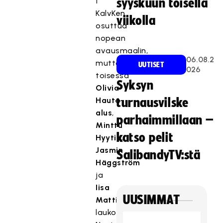
1
syyskuun toisella
KalvKen
viikolla
osuttua
nopean
avausmaalin,
06.08.2
mutta
UUTISET
026
toisessa
Syksyn
Olivia
Hauta-
turnausvilske
alus
,
parhaimmillaan –
Minttu
katso pelit
Hyytiä
,
Jasmin
SalibandyTV:stä
Häggström
ja
Iisa
UUSIMMAT
Mattila
laukoivat