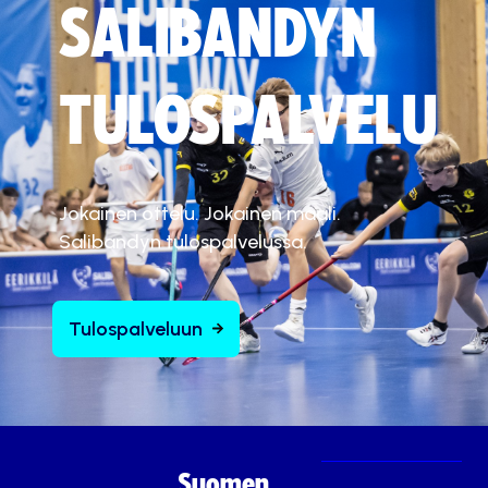
SALIBANDYN
TULOSPALVELU
Jokainen ottelu. Jokainen maali.
Salibandyn tulospalvelussa.
Tulospalveluun
Suomen