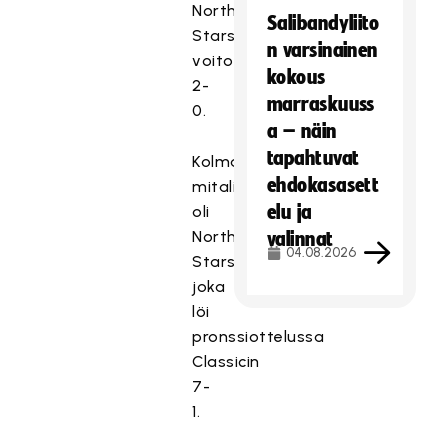
Northern
Salibandyliito
Starsin
n varsinainen
voitoin
kokous
2-
marraskuuss
0.
a – näin
tapahtuvat
Kolmas
ehdokasasett
mitalisti
elu ja
oli
Northern
valinnat
04.08.2026
Stars,
joka
löi
pronssiottelussa
Classicin
7-
1.