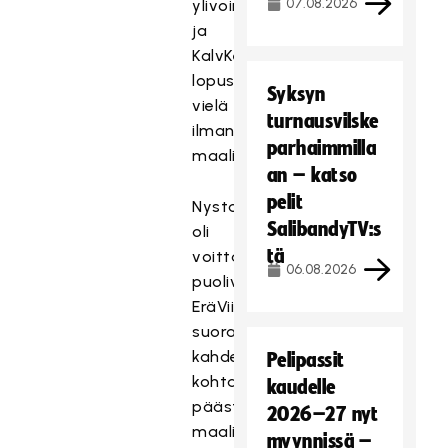
07.08.2026
ylivoimalla
ja
KalvKe
lopussa
Syksyn
vielä
turnausvilske
ilman
parhaimmilla
maalivahtia.
an – katso
pelit
Nystars
SalibandyTV:s
oli
tä
voittanut
06.08.2026
puolivälierissä
EräViikingit
suoraan
kahdessa
Pelipassit
kohtaamisessa
kaudelle
päästämättä
2026–27 nyt
maaliakaan,
myynnissä –