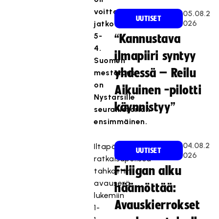
voittanut
05.08.2
UUTISET
026
jatkoajalla
5-
“Kannustava
4.
ilmapiiri syntyy
Suomen
yhdessä – Reilu
mestaruus
on
Aikuinen -pilotti
Nystarsille
käynnistyy”
seurahistorian
ensimmäinen.
04.08.2
Iltapäivän
UUTISET
026
ratkaisupelissä
F-liigan alku
tahkottiin
avauserä
häämöttää:
lukemiin
Avauskierrokset
1-