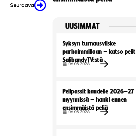
Seuraava
UUSIMMAT
Syksyn turnausvilske
parhaimmillaan – katso pelit
SalibandyTV:stä
06.08.2026
Pelipassit kaudelle 2026–27
myynnissä – hanki ennen
ensimmäistä peliä
06.08.2026