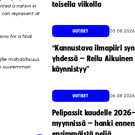
toisella viikolla
ented a nation in
y can represent at
05.08.2026
UUTISET
ons for a final
“Kannustava ilmapiiri sy
yhdessä – Reilu Aikuinen 
ille mahdollisuus
in suuremman
käynnistyy”
06.08.2026
UUTISET
Pelipassit kaudelle 2026
myynnissä – hanki ennen
ensimmäistä peliä