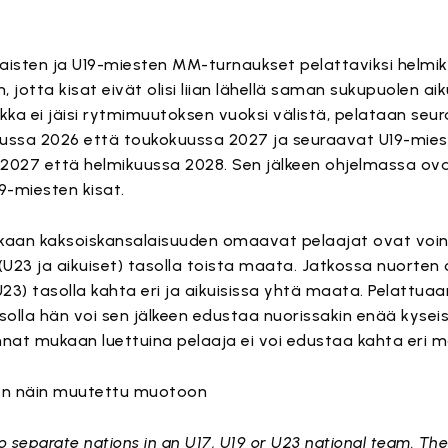
naisten ja U19-miesten MM-turnaukset pelattaviksi helmiku
jotta kisat eivät olisi liian lähellä saman sukupuolen aik
kka ei jäisi rytmimuutoksen vuoksi välistä, pelataan seu
ussa 2026 että toukokuussa 2027 ja seuraavat U19-mie
 2027 että helmikuussa 2028. Sen jälkeen ohjelmassa ov
9-miesten kisat.
aan kaksoiskansalaisuuden omaavat pelaajat ovat voine
 (U23 ja aikuiset) tasolla toista maata. Jatkossa nuorten 
U23) tasolla kahta eri ja aikuisissa yhtä maata. Pelattua
olla hän voi sen jälkeen edustaa nuorissakin enää kysei
innat mukaan luettuina pelaaja ei voi edustaa kahta eri 
a on näin muutettu muotoon
o separate nations in an U17, U19 or U23 national team. Th