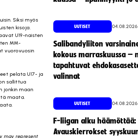
isin. Siksi myös
04.08.2026
UUTISET
uisten kisoja.
raavat U19-naisten
Salibandyliiton varsinain
sten MM-
at vuorovuosin
kokous marraskuussa – 
tapahtuvat ehdokasasette
et pelata U17- ja
valinnat
on sallittua
an jonkin maan
stä maata.
04.08.2026
UUTISET
maata.
F-liigan alku häämöttää:
Avauskierrokset syyskuu
ey may represent