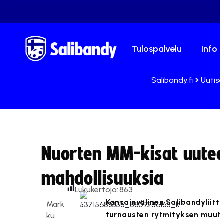
Tulospalvelu
Info
Salibandy.fi
Uutis
Nuorten MM-kisat uuteen
mahdollisuuksia
Lukukertoja:
863
Kansainvälinen Salibandyliit
Mark
turnausten rytmityksen muut
ku