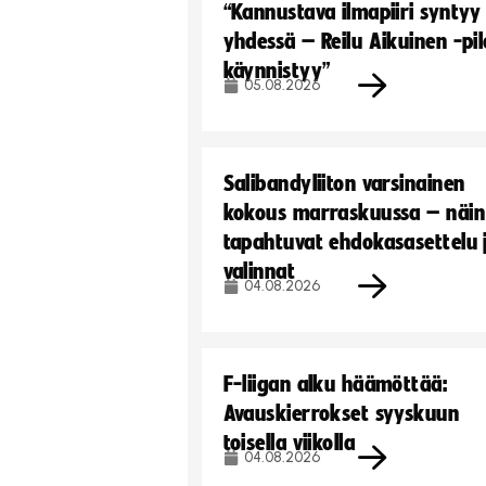
“Kannustava ilmapiiri syntyy
yhdessä – Reilu Aikuinen -pil
käynnistyy”
05.08.2026
Salibandyliiton varsinainen
kokous marraskuussa – näin
tapahtuvat ehdokasasettelu 
valinnat
04.08.2026
F-liigan alku häämöttää:
Avauskierrokset syyskuun
toisella viikolla
04.08.2026