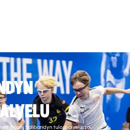
NDYN
ALVELU
inen maali. Salibandyn tulospalvelussa.