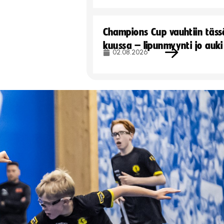
Champions Cup vauhtiin täss
kuussa – lipunmyynti jo auki
02.08.2026