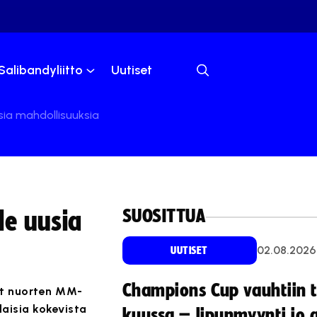
Salibandyliitto
Uutiset
sia mahdollisuuksia
SUOSITTUA
le uusia
02.08.2026
UUTISET
Champions Cup vauhtiin 
vat nuorten MM-
aisia kokevista
kuussa – lipunmyynti jo 