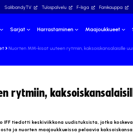
SalibandyTV
Tulospalvelu
F-liiga
Fanikauppa
Sarjat
Harrastaminen
Maajoukkueet
et
Nuorten MM-kisat uuteen rytmiin, kaksoiskansalaisille uu
 rytmiin, kaksoiskansalaisil
to IFF tiedotti keskiviikkona uudistuksista, jotka koske
osta ja nuorten maajoukkueissa pelaavia kaksoiskansal