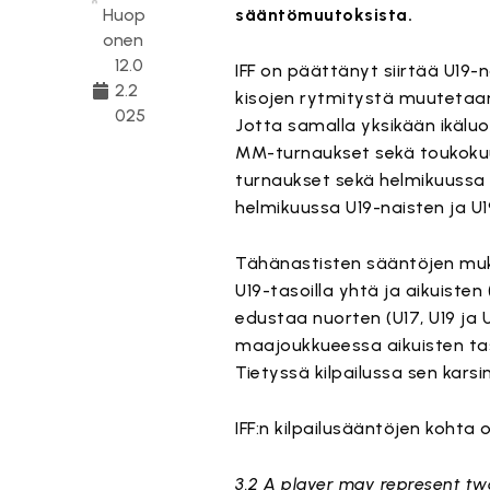
Huop
sääntömuutoksista.
onen
12.0
IFF on päättänyt siirtää U19-
2.2
kisojen rytmitystä muutetaan, 
025
Jotta samalla yksikään ikäluo
MM-turnaukset sekä toukoku
turnaukset sekä helmikuussa
helmikuussa U19-naisten ja U1
Tähänastisten sääntöjen muk
U19-tasoilla yhtä ja aikuisten
edustaa nuorten (U17, U19 ja 
maajoukkueessa aikuisten tas
Tietyssä kilpailussa sen kars
IFF:n kilpailusääntöjen koht
3.2 A player may represent tw