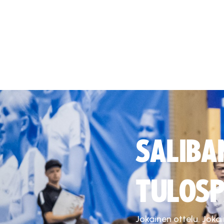
SALIBA
TULOSP
Jokainen ottelu. Joka