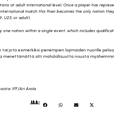
ions at adult international level. Once a player has repres
international match this then becomes the only nation the
9, U23, or adult).
 one nation within a single event, which includes qualificati
 tarjota esimerkiksi pienempien lajimaiden nuorille pelaaj
a menettämättä silti mahdollisuutta nousta myöhemm
ista: IFF/Ari Arola
JAA: