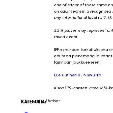
one of either of these same nat
an adult team in a recognised 
any international level (U17, U1
3.3 A player may represent only
round event.
IFF:n mukaan tarkoituksena on
edustaa pienempää lajimaat
lajimaan joukkueeseen.
Lue uutinen IFF:n sivuilta
Kuva U19-naisten viime MM-kiso
Uutiset
KATEGORIA: