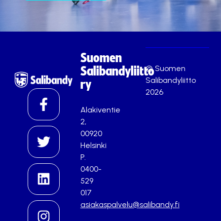
Suomen
© Suomen
Salibandyliitto
Salibandyliitto
ry
2026
Alakiventie
2,
00920
Helsinki
P.
0400-
529
017
asiakaspalvelu@salibandy.fi