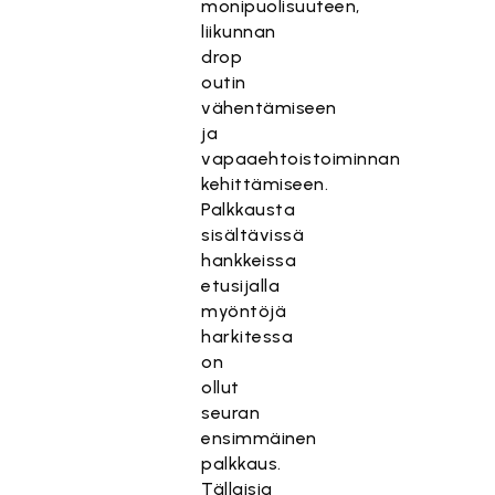
monipuolisuuteen,
liikunnan
drop
outin
vähentämiseen
ja
vapaaehtoistoiminnan
kehittämiseen.
Palkkausta
sisältävissä
hankkeissa
etusijalla
myöntöjä
harkitessa
on
ollut
seuran
ensimmäinen
palkkaus.
Tällaisia