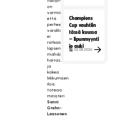
tavoitteena
on
varmistaa,
Champions
että
perheen
Cup vauhtiin
varallisuus
tässä kuussa
ei
– lipunmyynti
ratkaise
jo auki
lapsen
02.08.2026
mahdollisuuksia
harrastaa
ja
kokea
liikkumisen
iloa,
toteaa
ministeri
Sanni
Grahn-
Laasonen
.