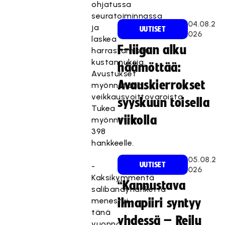
ohjatussa
seuratoiminnassa
04.08.2
ja
UUTISET
026
laskea
F-liigan alku
harrastamisen
kustannuksia.
häämöttää:
Avustukset
Avauskierrokset
myönnetään
veikkausvoittovaroista.
syyskuun toisella
Tukea
viikolla
myönnettiin
398
hankkeelle.
05.08.2
UUTISET
-
026
Kaksikymmentä
“Kannustava
salibandyhanketta
menestyi
ilmapiiri syntyy
tänä
yhdessä – Reilu
vuonna.