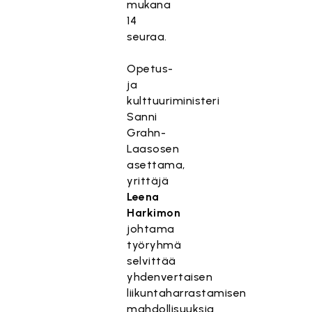
mukana
14
seuraa.
Opetus-
ja
kulttuuriministeri
Sanni
Grahn-
Laasosen
asettama,
yrittäjä
Leena
Harkimon
johtama
työryhmä
selvittää
yhdenvertaisen
liikuntaharrastamisen
mahdollisuuksia