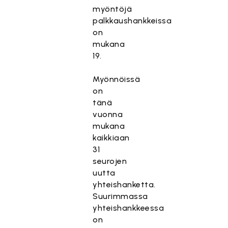
myöntöjä
palkkaushankkeissa
on
mukana
19.
Myönnöissä
on
tänä
vuonna
mukana
kaikkiaan
31
seurojen
uutta
yhteishanketta.
Suurimmassa
yhteishankkeessa
on