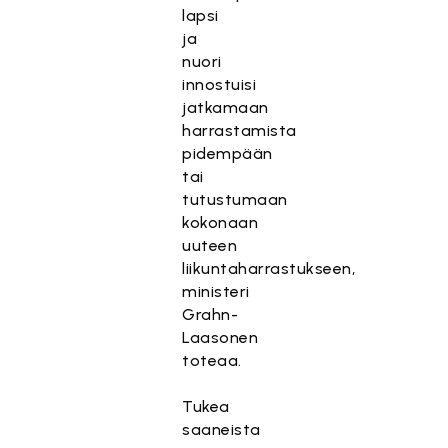
lapsi
ja
nuori
innostuisi
jatkamaan
harrastamista
pidempään
tai
tutustumaan
kokonaan
uuteen
liikuntaharrastukseen,
ministeri
Grahn-
Laasonen
toteaa.
Tukea
saaneista