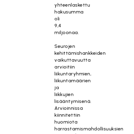
yhteenlaskettu
hakusumma
oli
9,4
miljoonaa.
Seurojen
kehittämishankkeiden
vaikuttavuutta
arvioitiin
liikuntaryhmien,
liikuntamäärien
ja
liikkujien
lisääntymisenä.
Arvioinnissa
kiinnitettiin
huomiota
harrastamismahdollisuuksien