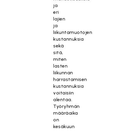
ja
eri
lajien
ja
liikuntamuotojen
kustannuksia
sekä
sitä,
miten
lasten
liikunnan
harrastamisen
kustannuksia
voitaisiin
alentaa.
Työryhmän
määräaika
on
kesäkuun