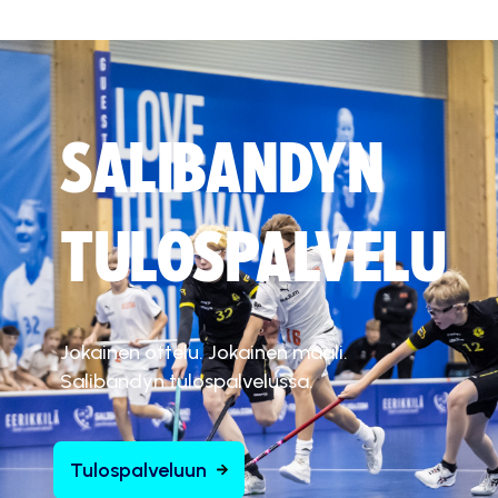
SALIBANDYN
TULOSPALVELU
Jokainen ottelu. Jokainen maali.
Salibandyn tulospalvelussa.
Tulospalveluun