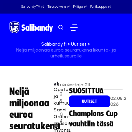
SalibandyTV
Tulospalvelu
F-liiga
Fanikauppa
Salibandy.fi
Uutiset
Neljä miljoonaa euroa seuratukena liikunta- ja
urheiluseuroille
Lukukertoja:
211
Neljä
Opetus-
SUOSITTUA
2
ja
02.08.2
miljoonaa
9
UUTISET
kulttuuriministeri
026
.
Sanni
euroa
Champions Cup
0
Grahn-
4
vauhtiin tässä
Laasonen
seuratukena
.
myönsi