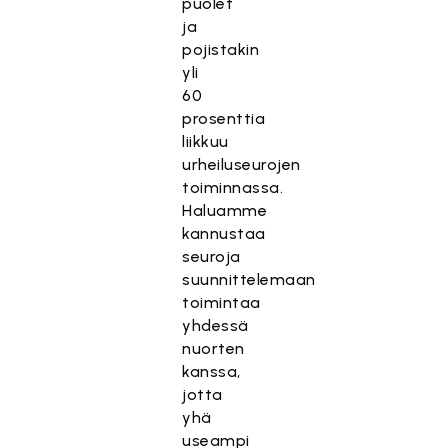
puolet
ja
pojistakin
yli
60
prosenttia
liikkuu
urheiluseurojen
toiminnassa.
Haluamme
kannustaa
seuroja
suunnittelemaan
toimintaa
yhdessä
nuorten
kanssa,
jotta
yhä
useampi