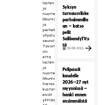
lasten
Syksyn
ja
turnausvilske
nuorten
liikuntaa
parhaimmilla
ja
an – katso
perheliikuntaa
pelit
ohjatussa
SalibandyTV:s
seuratoiminnassa.
tä
Tavoitteena
06.08.2026
on,
että
lasten
ja
Pelipassit
nuorten
kaudelle
liikunnan
2026–27 nyt
harrastamisen
myynnissä –
kustannukset
hanki ennen
eivät
ylittäisi
ensimmäistä