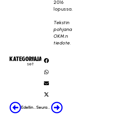
2016
lopussa.
Tekstin
pohjana
OKM:n
tiedote.
Uuti
KATEGORIA:
JAA:
set
Edellinen
Seuraava