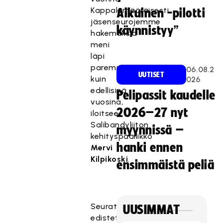
Kappalemääräisesti
Aikuinen -pilotti
jäsenseurojemme
käynnistyy”
hakemuksia
meni
läpi
paremmin
06.08.2
UUTISET
kuin
026
edellisinä
Pelipassit kaudelle
vuosina,
2026–27 nyt
iloitsee
Salibandyliiton
myynnissä –
kehityspäällikkö
hanki ennen
Mervi
Kilpikoski
.
ensimmäistä peliä
Seuratuella
UUSIMMAT
edistetään