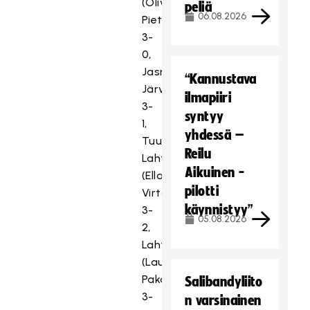
(Olivia
peliä
06.08.2026
Pietilä)
3-
0,
Jasmiina
“Kannustava
Järvinen
ilmapiiri
3-
syntyy
1,
yhdessä –
Tuulia
Reilu
Lahti
Aikuinen -
(Ella
pilotti
Virtanen)
käynnistyy”
3-
05.08.2026
2,
Lahti
(Laura
Pakarinen)
Salibandyliito
3-
n varsinainen