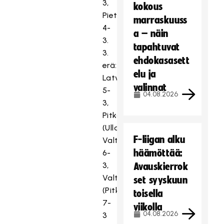
3,
kokous
Pietilä
marraskuuss
4-
a – näin
3.
tapahtuvat
3.
ehdokasasett
erä:
elu ja
Latvala
valinnat
5-
04.08.2026
3,
Pitkäkangas
(Ulla
F-liigan alku
Valtola)
häämöttää:
6-
3,
Avauskierrok
Valtola
set syyskuun
(Pitkäkangas)
toisella
7-
viikolla
04.08.2026
3