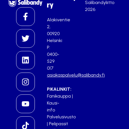
Salibandyliitto
ry
2026
Alakiventie
2,
00920
Helsinki
P.
0400-
529
017
asiakaspalvelu@salibandy.fi
PIKALINKIT:
Fanikauppa
|
Kausi-
info
Palvelusivusto
|
Pelipassit