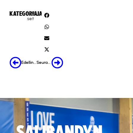
Uuti
KATEGORIA:
JAA:
set
Edellinen
Seuraava
SALIBANDYN