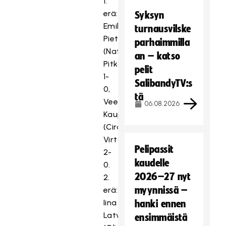
1.
erä:
Syksyn
Emilia
turnausvilske
Pietilä
parhaimmilla
(Natalia
an – katso
Pitkäkangas)
pelit
1-
SalibandyTV:s
0,
tä
Veera
06.08.2026
Kauppi
(Cira
Virta)
Pelipassit
2-
kaudelle
0.
2026–27 nyt
2.
myynnissä –
erä:
Iina
hanki ennen
Latvala
ensimmäistä