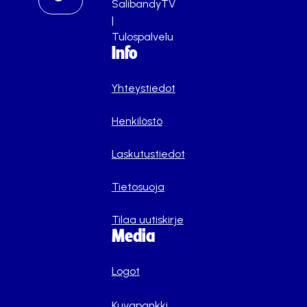
SalibandyTV
|
Tulospalvelu
Info
Yhteystiedot
Henkilöstö
Laskutustiedot
Tietosuoja
Tilaa uutiskirje
Media
Logot
Kuvapankki