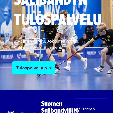
TULOSPALVELU
Jokainen ottelu. Jokainen maali.
Salibandyn tulospalvelussa.
Tulospalveluun
Suomen
© Suomen
Salibandyliitto