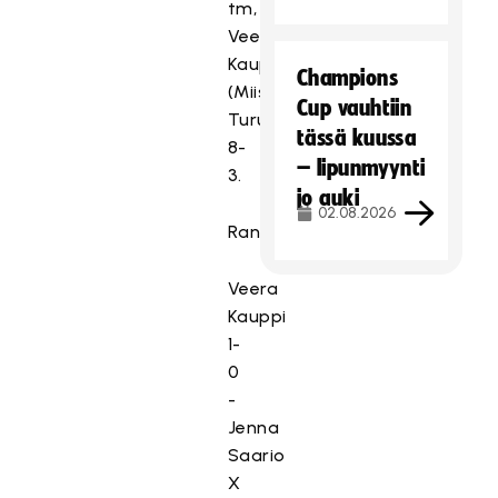
tm,
Veera
Kauppi
Champions
(Miisa
Cup vauhtiin
Turunen)
tässä kuussa
8-
– lipunmyynti
3.
jo auki
02.08.2026
Rangaistuslaukaukset:
Veera
Kauppi
1-
0
-
Jenna
Saario
X