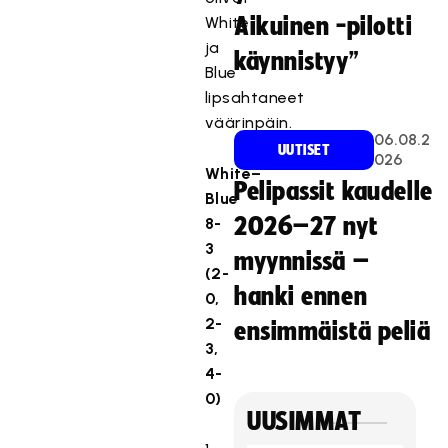
White
Aikuinen -pilotti
ja
käynnistyy”
Blue
lipsahtaneet
väärinpäin.
06.08.2
UUTISET
026
White–
Pelipassit kaudelle
Blue
2026–27 nyt
8-
3
myynnissä –
(2-
hanki ennen
0,
2-
ensimmäistä peliä
3,
4-
0)
UUSIMMAT