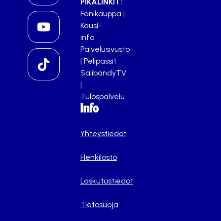
PIKALINKIT:
Fanikauppa
|
Kausi-
info
Palvelusivusto
|
Pelipassit
SalibandyTV
|
Tulospalvelu
Info
Yhteystiedot
Henkilöstö
Laskutustiedot
Tietosuoja