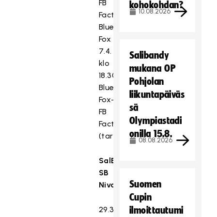
FB
kohokohdan?
10.08.2026
Factor–
Blue
Fox
7.4.
Salibandy
klo
mukana OP
18.30
Pohjolan
Blue
liikuntapäiväs
Fox–
sä
FB
Olympiastadi
Factor
onilla 15.8.
(tarvittaessa)
08.08.2026
SalBa-
SB
Suomen
Nivala
Cupin
29.3.
ilmoittautumi