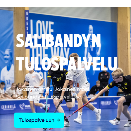
SALIBANDYN
TULOSPALVELU
Jokainen ottelu. Jokainen maali.
Salibandyn tulospalvelussa.
Tulospalveluun