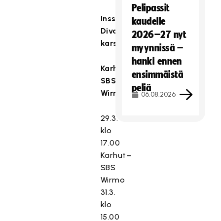
Pelipassit
Inssi-
kaudelle
Divarin
2026–27 nyt
karsinta:
myynnissä –
hanki ennen
Karhut-
ensimmäistä
SBS
peliä
Wirmo
06.08.2026
29.3.
klo
17.00
Karhut–
SBS
Wirmo
31.3.
klo
15.00