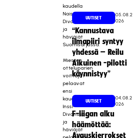
kaudella
Naisten
05.08.2
UUTISET
026
Divarissa
ja
“Kannustava
häviäjät
ilmapiiri syntyy
Suomisarjassa.
yhdessä – Reilu
Miesten
Aikuinen -pilotti
otteluparien
käynnistyy”
voittajat
pelaavat
ensi
04.08.2
kaudella
UUTISET
026
Inssi-
F-liigan alku
Divarissa,
ja
häämöttää:
häviäjät
Avauskierrokset
pelaavat