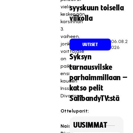
vielä
syyskuun toisella
keskenään
viikolla
karsinnan
3.
vaiheen,
06.08.2
jonka
UUTISET
026
voittajalle
Syksyn
on
paikka
turnausvilske
ensi
parhaimmillaan –
kauden
katso pelit
Inssi-
Divarissa.
SalibandyTV:stä
Otteluparit:
UUSIMMAT
Naisten