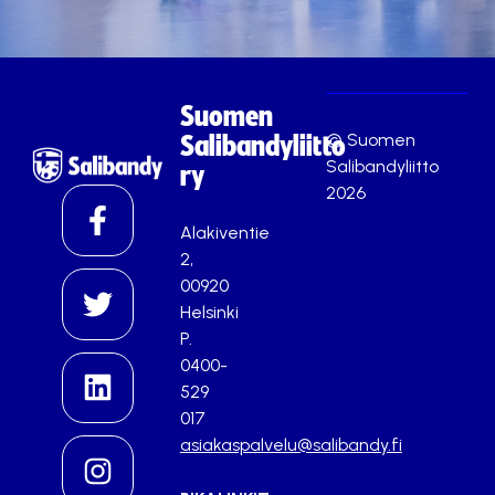
Suomen
© Suomen
Salibandyliitto
Salibandyliitto
ry
2026
Alakiventie
2,
00920
Helsinki
P.
0400-
529
017
asiakaspalvelu@salibandy.fi