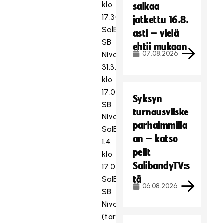
klo
saikaa
17.30
jatkettu 16.8.
SalBa–
asti – vielä
SB
ehtii mukaan
07.08.2026
Nivala
31.3.
klo
17.00
Syksyn
SB
turnausvilske
Nivala–
parhaimmilla
SalBa
an – katso
1.4.
pelit
klo
SalibandyTV:s
17.00
tä
SalBa–
06.08.2026
SB
Nivala
(tarvittaessa)