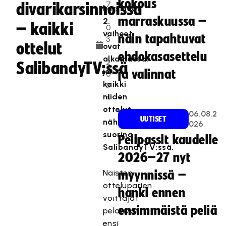
kokous
7
divarikarsinnoissa
karsinnan
.
marraskuussa –
2.
– kaikki
0
vaiheet
näin tapahtuvat
3
ottelut
ovat
.
ehdokasasettelu
alkamassa,
2
SalibandyTV:ssä
ja
ja valinnat
0
kaikki
2
niiden
4
ottelut
06.08.2
UUTISET
nähdään
026
suorina
Pelipassit kaudelle
SalibandyTV:ssä.
2026–27 nyt
Naisten
myynnissä –
otteluparien
hanki ennen
voittajat
ensimmäistä peliä
pelaavat
ensi