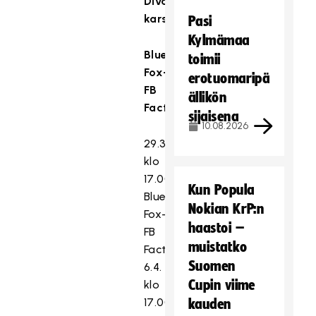
Divarin
karsinta:
Pasi
Kylmämaa
Blue
toimii
Fox-
erotuomaripä
FB
ällikön
Factor
sijaisena
10.08.2026
29.3.
klo
17.00
Kun Popula
Blue
Nokian KrP:n
Fox–
haastoi –
FB
muistatko
Factor
Suomen
6.4.
Cupin viime
klo
17.00
kauden