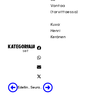
Vantaa
(tarvittaessa)
Kuva:
Henri
Keränen
Uuti
KATEGORIA:
JAA:
set
Edellinen
Seuraava