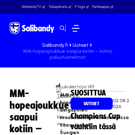
SalibandyTV
Tulospalvelu
F-liiga
Fanikauppa
Salibandy.fi
Uutiset
MM-hopeajoukkue saapui kotiin – katso
paluutunnelmat
Lukukertoja:
149
MM-
SUOSITTUA
MM-
Ti
02.08.2
hopeaa
hopeajoukkue
mo
UUTISET
026
Kan
Singaporen
saapui
Champions Cup
kku
maailmanmestaruuskisoissa
nen
saavuttanut
vauhtiin tässä
kotiin –
1
Suomen