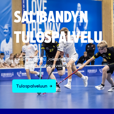
SALIBANDYN
TULOSPALVELU
Jokainen ottelu. Jokainen maali.
Salibandyn tulospalvelussa.
Tulospalveluun