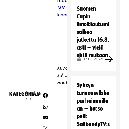
maajoukkue
MM-
Suomen
kisoissa
.
Cupin
ilmoittautumi
saikaa
jatkettu 16.8.
asti – vielä
ehtii mukaan
07.08.2026
Kuvat:
Juha
Hautakangas
Syksyn
turnausvilske
Uuti
KATEGORIA:
JAA:
set
parhaimmilla
an – katso
pelit
SalibandyTV:s