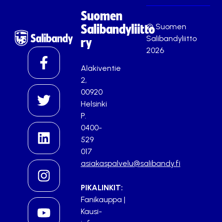
Suomen
© Suomen
Salibandyliitto
Salibandyliitto
ry
2026
Alakiventie
2,
00920
Helsinki
P.
0400-
529
017
asiakaspalvelu@salibandy.fi
PIKALINKIT:
Fanikauppa
|
Kausi-