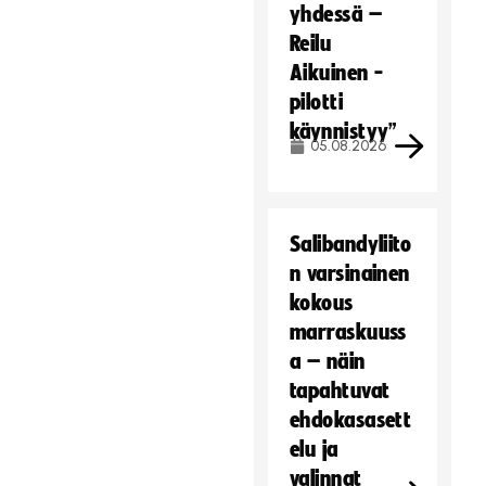
yhdessä –
Reilu
Aikuinen -
pilotti
käynnistyy”
05.08.2026
Salibandyliito
n varsinainen
kokous
marraskuuss
a – näin
tapahtuvat
ehdokasasett
elu ja
valinnat