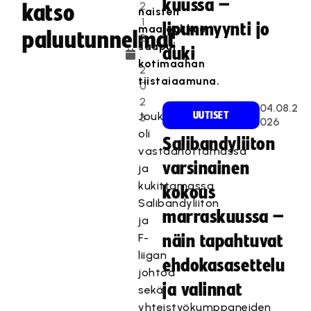
kuussa –
2
katso
naisten
.1
lipunmyynti jo
maajoukkue
paluutunnelmat
2
saapui
auki
.
kotimaahan
2
tiistaiaamuna.
0
2
04.08.2
Joukkuetta
UUTISET
3
026
oli
Salibandyliiton
vastaanottamassa
varsinainen
ja
kukittamassa
kokous
Salibandyliiton
marraskuussa –
ja
F-
näin tapahtuvat
liigan
ehdokasasettelu
johtoa
ja valinnat
sekä
yhteistyökumppaneiden