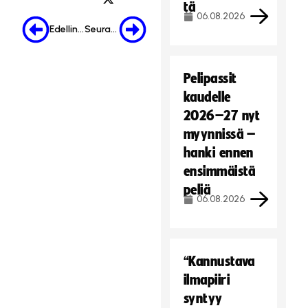
tä
06.08.2026
Edellinen
Seuraava
Pelipassit
kaudelle
2026–27 nyt
myynnissä –
hanki ennen
ensimmäistä
peliä
06.08.2026
“Kannustava
ilmapiiri
syntyy