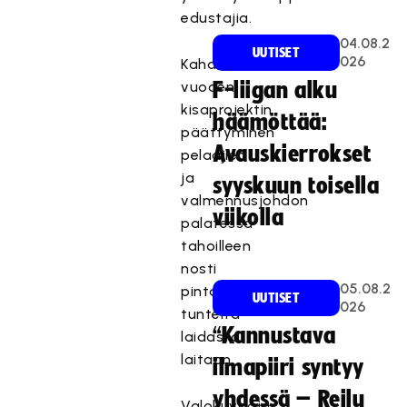
edustajia.
04.08.2
UUTISET
026
Kahden
vuoden
F-liigan alku
kisaprojektin
häämöttää:
päättyminen
Avauskierrokset
pelaajien
ja
syyskuun toisella
valmennusjohdon
viikolla
palatessa
tahoilleen
nosti
05.08.2
pintaan
UUTISET
026
tunteita
“Kannustava
laidasta
laitaan.
ilmapiiri syntyy
yhdessä – Reilu
Valokuvaaja