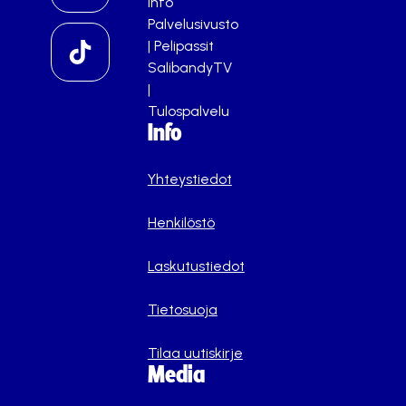
info
Palvelusivusto
|
Pelipassit
SalibandyTV
|
Tulospalvelu
Info
Yhteystiedot
Henkilöstö
Laskutustiedot
Tietosuoja
Tilaa uutiskirje
Media