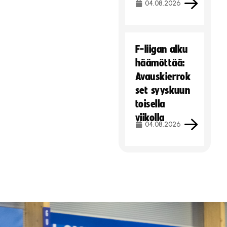
04.08.2026
F-liigan alku
häämöttää:
Avauskierrok
set syyskuun
toisella
viikolla
04.08.2026