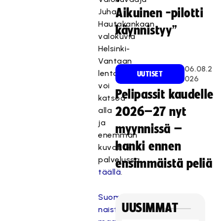
Aikuinen -pilotti
Juha
Hautakankaan
käynnistyy”
valokuvia
Helsinki-
Vantaan
06.08.2
lentokentältä
UUTISET
026
voi
Pelipassit kaudelle
katsoa
2026–27 nyt
alla
ja
myynnissä –
enemmän
hanki ennen
kuvat.fi-
palvelussa
ensimmäistä peliä
täällä
.
Suomen
UUSIMMAT
naisten