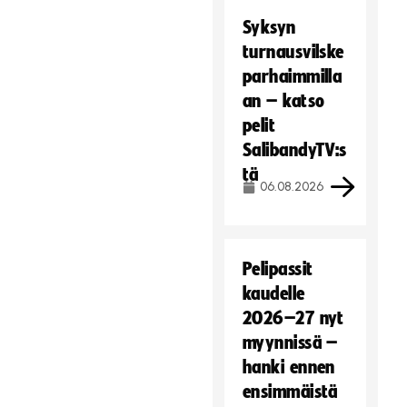
e
Syksyn
v
turnausvilske
ä
parhaimmilla
s
an – katso
t
e
pelit
i
SalibandyTV:s
t
tä
ä
06.08.2026
.
Hyväksy markkinointievästeet
Pelipassit
kaudelle
2026–27 nyt
myynnissä –
hanki ennen
ensimmäistä