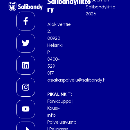
Salibandyliitto
Salibandyliitto
ry
2026
Alakiventie
2,
00920
Helsinki
P.
0400-
529
017
asiakaspalvelu@salibandy.fi
PIKALINKIT:
Fanikauppa
|
Kausi-
info
Palvelusivusto
|
Pelipassit