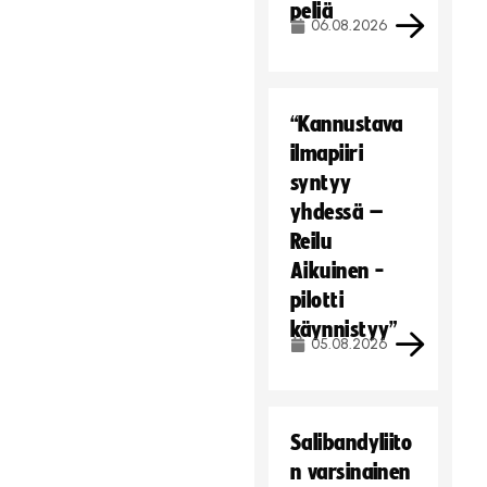
peliä
06.08.2026
“Kannustava
ilmapiiri
syntyy
yhdessä –
Reilu
Aikuinen -
pilotti
käynnistyy”
05.08.2026
Salibandyliito
n varsinainen