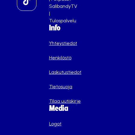
SalibandyTV
|
Tulospalvelu
Info
Yhteystiedot
Henkilöstö
Laskutustiedot
Tietosuoja
Tilaa uutiskirje
Media
Logot