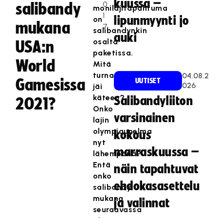
kuussa –
0
salibandy
monilajitapahtuma
1
lipunmyynti jo
on
mukana
7
salibandynkin
auki
osalta
USA:n
paketissa.
World
Mitä
turnauksesta
04.08.2
Gamesissa
UUTISET
026
jäi
käteen?
Salibandyliiton
2021?
Onko
varsinainen
lajin
olympiaunelma
kokous
nyt
marraskuussa –
lähempänä?
T
Entä
näin tapahtuvat
ä
onko
m
ehdokasasettelu
salibandy
ä
mukana
ja valinnat
s
seuraavassa
i