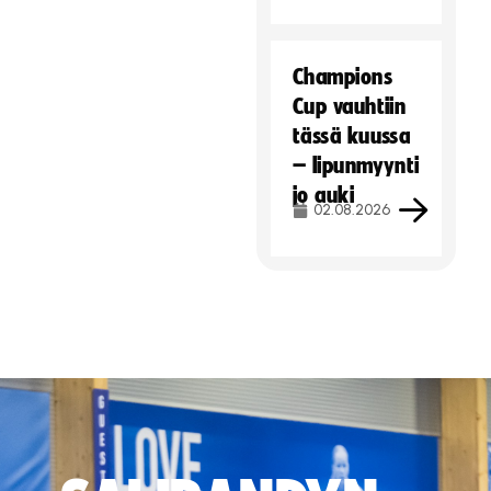
Champions
Cup vauhtiin
tässä kuussa
– lipunmyynti
jo auki
02.08.2026