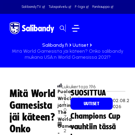
SalibandyTV
Tulospalvelu
F-liiga
Fanikauppa
Salibandy.fi
Uutiset
Mitä World Gamesista jäi käteen? Onko salibandy
mukana USA:n World Gamesissa 2021?
Lukukertoja:
196
Mitä World
Puolan
SUOSITTUA
3
Wroclawin
02.08.2
Gamesista
1.
UUTISET
jättimäinen
026
0
The
jäi käteen?
Champions Cup
7
World
.
vauhtiin tässä
Games
Onko
2
-