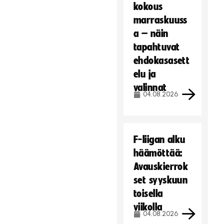
kokous
marraskuuss
a – näin
tapahtuvat
ehdokasasett
elu ja
valinnat
04.08.2026
F-liigan alku
häämöttää:
Avauskierrok
set syyskuun
toisella
viikolla
04.08.2026