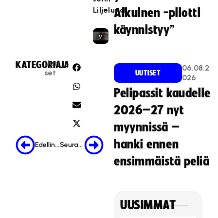
a
Liljelund
.
Aikuinen -pilotti
s
e
käynnistyy”
v
a
a
Uuti
KATEGORIA:
JAA:
06.08.2
t
set
UUTISET
026
ii
Pelipassit kaudelle
m
a
2026–27 nyt
r
myynnissä –
k
k
hanki ennen
Edellinen
Seuraava
i
ensimmäistä peliä
n
o
i
n
UUSIMMAT
t
i