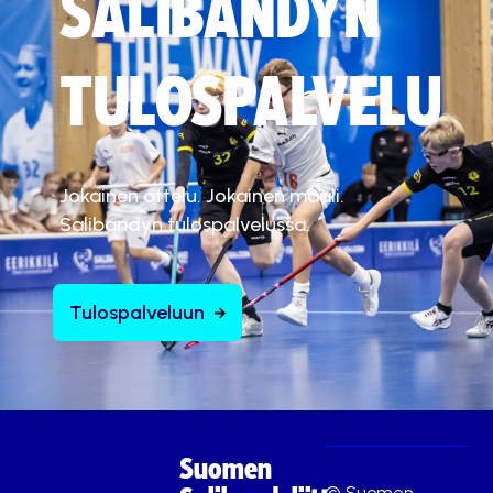
SALIBANDYN
TULOSPALVELU
Jokainen ottelu. Jokainen maali.
Salibandyn tulospalvelussa.
Tulospalveluun
Suomen
© Suomen