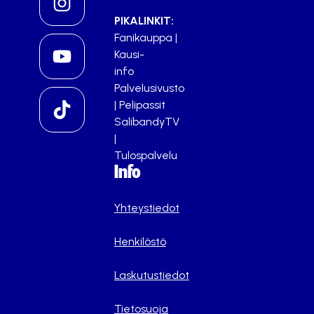
PIKALINKIT:
Fanikauppa
|
Kausi-
info
Palvelusivusto
|
Pelipassit
SalibandyTV
|
Tulospalvelu
Info
Yhteystiedot
Henkilöstö
Laskutustiedot
Tietosuoja