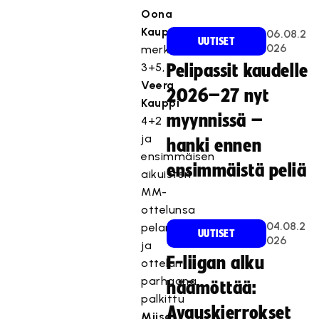
Oona
Kauppi
06.08.2
UUTISET
026
merkkautti
3+5,
Pelipassit kaudelle
Veera
2026–27 nyt
Kauppi
myynnissä –
4+2
ja
hanki ennen
ensimmäisen
ensimmäistä peliä
aikuisten
MM-
ottelunsa
T
04.08.2
pelannut
UUTISET
026
ä
ja
m
F-liigan alku
ottelun
ä
parhaana
häämöttää:
s
palkittu
i
Avauskierrokset
Miisa