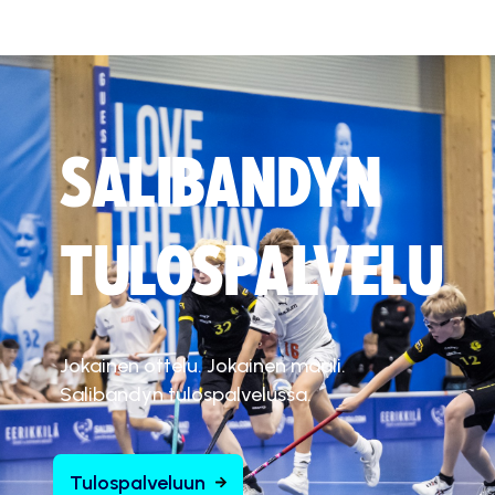
SALIBANDYN
TULOSPALVELU
Jokainen ottelu. Jokainen maali.
Salibandyn tulospalvelussa.
Tulospalveluun