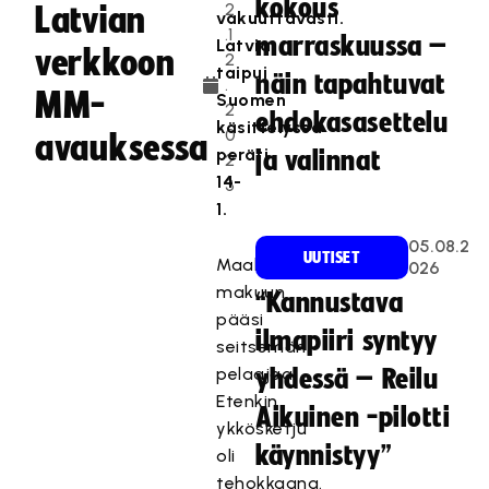
kokous
2
Latvian
vakuuttavasti.
.1
marraskuussa –
Latvia
verkkoon
2
taipui
näin tapahtuvat
.
MM-
Suomen
2
ehdokasasettelu
käsittelyssä
0
avauksessa
peräti
ja valinnat
2
14-
3
1.
05.08.2
UUTISET
Maalin
026
makuun
“Kannustava
pääsi
ilmapiiri syntyy
seitsemän
pelaajaa.
yhdessä – Reilu
Etenkin
Aikuinen -pilotti
ykkösketju
käynnistyy”
oli
tehokkaana.