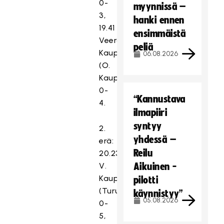
0-
myynnissä –
3,
hanki ennen
19.41
ensimmäistä
Veera
peliä
Kauppi
06.08.2026
(O.
Kauppi)
0-
“Kannustava
4.
ilmapiiri
syntyy
2.
yhdessä –
erä:
Reilu
20.23
V.
Aikuinen -
Kauppi
pilotti
(Turunen)
käynnistyy”
05.08.2026
0-
5,