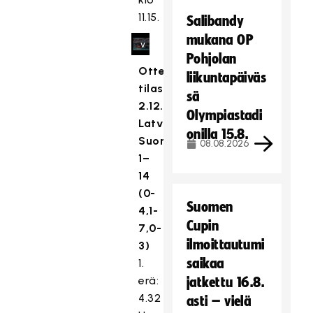
s
11.15.
Salibandy
e
mukana OP
v
Pohjolan
a
Ottelun
liikuntapäiväs
a
tilastot:
t
sä
2.12.
ii
Olympiastadi
Latvia-
m
onilla 15.8.
Suomi
a
08.08.2026
r
1–
k
14
k
(0-
Suomen
i
4,1-
n
Cupin
7,0-
o
ilmoittautumi
3)
i
saikaa
1.
n
erä:
jatkettu 16.8.
t
4.32
asti – vielä
i