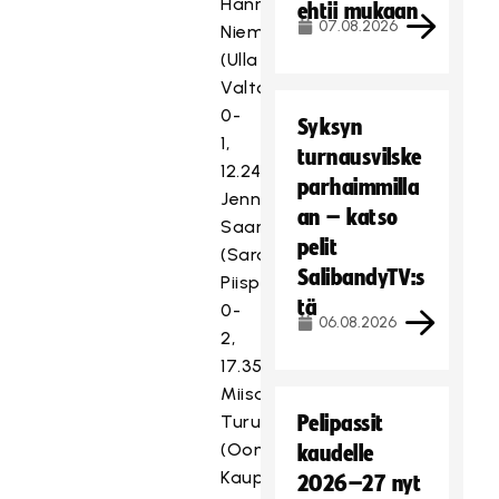
Hanna
e
ehtii mukaan
07.08.2026
Niemelä
v
(Ulla
ä
s
Valtola)
t
0-
Syksyn
e
1,
turnausvilske
i
12.24
parhaimmilla
t
Jenna
ä
an – katso
Saario
.
pelit
(Sara
SalibandyTV:s
Hyväksy markkinointievästeet
Piispa)
tä
0-
06.08.2026
2,
17.35
Miisa
Turunen
Pelipassit
(Oona
kaudelle
Kauppi)
2026–27 nyt