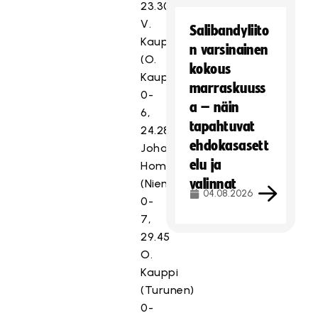
23.30
V.
Salibandyliito
Kauppi
n varsinainen
(O.
kokous
Kauppi)
marraskuuss
0-
a – näin
6,
tapahtuvat
24.28
ehdokasasett
Johanna
elu ja
Homi
valinnat
(Niemelä)
04.08.2026
0-
7,
29.45
O.
Kauppi
(Turunen)
0-