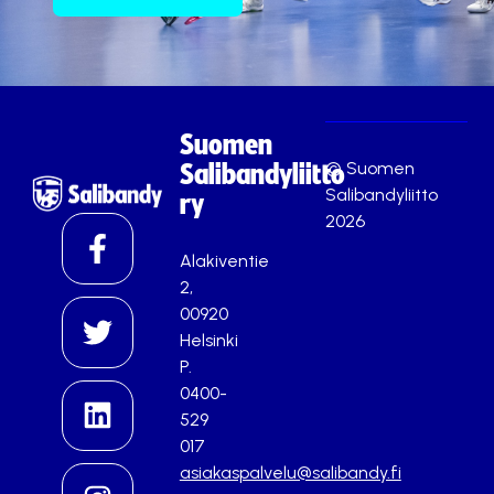
Suomen
© Suomen
Salibandyliitto
Salibandyliitto
ry
2026
Alakiventie
2,
00920
Helsinki
P.
0400-
529
017
asiakaspalvelu@salibandy.fi