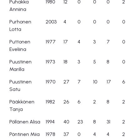
Puhakka
1980
12
0
0
0
2
Anniina
Purhonen
2003
4
0
0
0
0
Lotta
Puttonen
1977
17
4
3
7
0
Eveliina
Puustinen
1973
18
3
5
8
0
Marilla
Puustinen
1970
27
7
10
17
6
Satu
Pääkkönen
1982
26
6
2
8
2
Tanja
Pöllänen Alisa
1994
40
23
8
31
2
Pöntinen Miia
1978
37
0
4
4
2