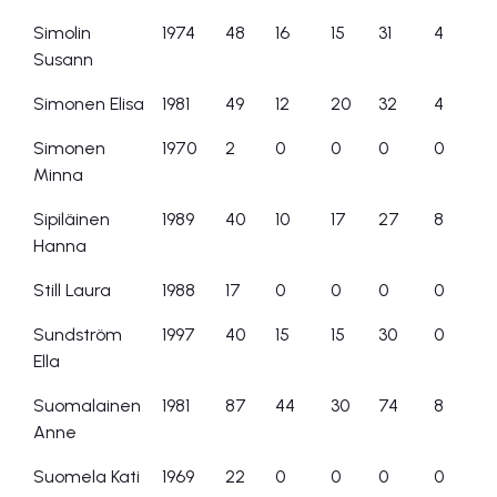
Simolin
1974
48
16
15
31
4
Susann
Simonen Elisa
1981
49
12
20
32
4
Simonen
1970
2
0
0
0
0
Minna
Sipiläinen
1989
40
10
17
27
8
Hanna
Still Laura
1988
17
0
0
0
0
Sundström
1997
40
15
15
30
0
Ella
Suomalainen
1981
87
44
30
74
8
Anne
Suomela Kati
1969
22
0
0
0
0