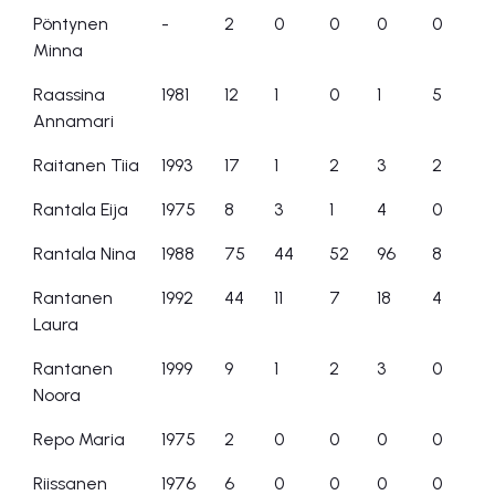
Pöntynen
-
2
0
0
0
0
Minna
Raassina
1981
12
1
0
1
5
Annamari
Raitanen Tiia
1993
17
1
2
3
2
Rantala Eija
1975
8
3
1
4
0
Rantala Nina
1988
75
44
52
96
8
Rantanen
1992
44
11
7
18
4
Laura
Rantanen
1999
9
1
2
3
0
Noora
Repo Maria
1975
2
0
0
0
0
Riissanen
1976
6
0
0
0
0