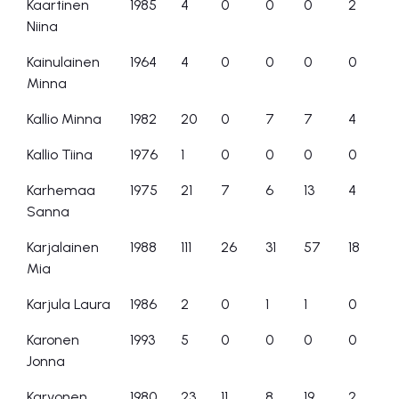
Kaartinen
1985
4
0
0
0
2
Niina
Kainulainen
1964
4
0
0
0
0
Minna
Kallio Minna
1982
20
0
7
7
4
Kallio Tiina
1976
1
0
0
0
0
Karhemaa
1975
21
7
6
13
4
Sanna
Karjalainen
1988
111
26
31
57
18
Mia
Karjula Laura
1986
2
0
1
1
0
Karonen
1993
5
0
0
0
0
Jonna
Karvonen
1980
23
11
8
19
2