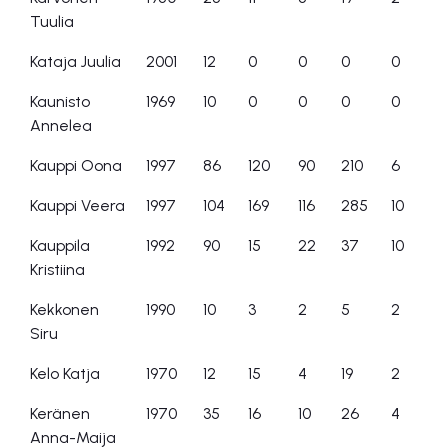
Tuulia
Kataja Juulia
2001
12
0
0
0
0
Kaunisto
1969
10
0
0
0
0
Annelea
Kauppi Oona
1997
86
120
90
210
6
Kauppi Veera
1997
104
169
116
285
10
Kauppila
1992
90
15
22
37
10
Kristiina
Kekkonen
1990
10
3
2
5
2
Siru
Kelo Katja
1970
12
15
4
19
2
Keränen
1970
35
16
10
26
4
Anna-Maija