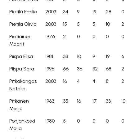
Pietilä Emilia
2003
34
9
19
28
0
Pietilä Olivia
2003
15
5
5
10
2
Pietiäinen
1976
2
0
0
0
0
Maarit
Piispa Elisa
1981
38
10
9
19
6
Piispa Sara
1996
66
36
32
68
2
Pitkäkangas
2003
16
4
4
8
2
Natalia
Pitkänen
1963
35
16
17
33
10
Merja
Pohjankoski
1980
5
0
0
0
0
Maija