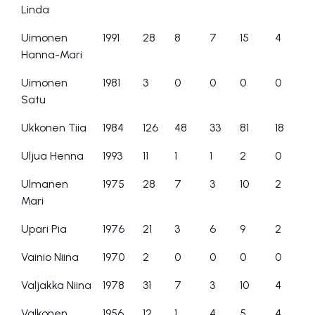
Linda
Uimonen
1991
28
8
7
15
4
Hanna-Mari
Uimonen
1981
3
0
0
0
0
Satu
Ukkonen Tiia
1984
126
48
33
81
18
Uljua Henna
1993
11
1
1
2
0
Ulmanen
1975
28
7
3
10
2
Mari
Upari Pia
1976
21
3
6
9
2
Vainio Niina
1970
2
0
0
0
0
Valjakka Niina
1978
31
7
3
10
4
Valkonen
1956
12
1
4
5
4