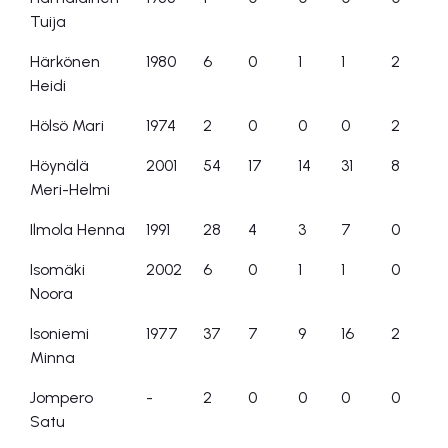
Tuija
Härkönen
1980
6
0
1
1
2
Heidi
Hölsö Mari
1974
2
0
0
0
2
Höynälä
2001
54
17
14
31
8
Meri-Helmi
Ilmola Henna
1991
28
4
3
7
0
Isomäki
2002
6
0
1
1
0
Noora
Isoniemi
1977
37
7
9
16
2
Minna
Jompero
-
2
0
0
0
0
Satu