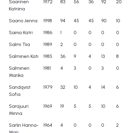
Saarinen
1972
83
56
36
92
20
Katriina
Saario Jenna
1998
94
45
45
90
10
Sainio Katri
1986
1
0
0
0
0
Salmi Tiia
1989
2
0
0
0
0
Salminen Kati
1985
36
9
4
13
8
Salminen
1981
4
3
0
3
0
Marika
Sandqvist
1979
32
10
4
14
6
Sofia
Sarajuuri
1969
19
5
5
10
6
Minna
Sarlin Hanna-
1964
4
0
0
0
2
Mari