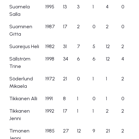
Suomela
1995
13
3
1
4
0
Salla
Suominen
1987
17
2
0
2
0
Gitta
Suoreijus Heli
1982
31
7
5
12
2
Sällström
1998
34
6
6
12
4
Trine
Söderlund
1972
21
0
1
1
2
Mikaela
Tikkanen Alli
1991
8
1
0
1
0
Tikkanen
1992
17
1
1
2
2
Jenni
Timonen
1985
27
12
9
21
2
Jenni