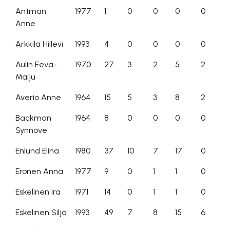
Antman
1977
1
0
0
0
0
Anne
Arkkila Hillevi
1993
4
0
0
0
0
Aulin Eeva-
1970
27
3
2
5
2
Maiju
Averio Anne
1964
15
5
3
8
2
Backman
1964
8
0
0
0
0
Synnöve
Enlund Elina
1980
37
10
7
17
0
Eronen Anna
1977
9
0
1
1
0
Eskelinen Ira
1971
14
0
1
1
0
Eskelinen Silja
1993
49
7
8
15
6