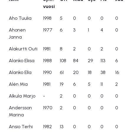
vuosi
Nimi
Synt.
Ott
Maa
Syö
Pis
Jää
Aho Tuulia
1998
5
0
0
0
0
vuosi
Ahonen
1977
6
3
1
4
0
Janna
Alakurtti Outi
1981
8
2
0
2
0
Alanko Eliisa
1988
108
84
29
113
6
Alanko Ella
1990
61
20
18
38
16
Alén Mia
1981
19
6
5
11
2
Alkula Marjo
-
2
0
0
0
0
Andersson
1970
2
0
0
0
0
Marina
Ansio Terhi
1982
13
0
0
0
0