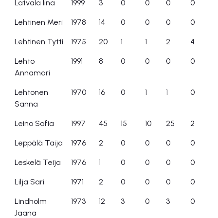
Latvala Iina
1999
3
0
0
0
0
Lehtinen Meri
1978
14
0
0
0
0
Lehtinen Tytti
1975
20
1
1
2
4
Lehto
1991
8
0
0
0
0
Annamari
Lehtonen
1970
16
0
1
1
0
Sanna
Leino Sofia
1997
45
15
10
25
2
Leppälä Taija
1976
2
0
0
0
0
Leskelä Teija
1976
1
0
0
0
0
Lilja Sari
1971
2
0
0
0
0
Lindholm
1973
12
3
0
3
0
Jaana