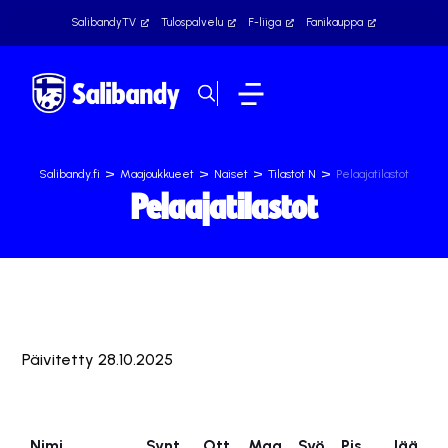
SalibandyTV
Tulospalvelu
F-liiga
Fanikauppa
>
>
>
>
Salibandy.fi
Maajoukkueet
Naiset
Tilastot N
Pelaajatilastot
Pelaajatilastot
Päivitetty 28.10.2025
Nimi
Synt.
Ott
Maa
Syö
Pis
Jää