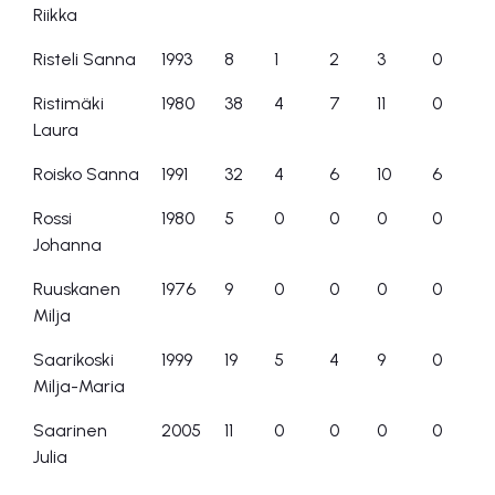
Riikka
Risteli Sanna
1993
8
1
2
3
0
Ristimäki
1980
38
4
7
11
0
Laura
Roisko Sanna
1991
32
4
6
10
6
Rossi
1980
5
0
0
0
0
Johanna
Ruuskanen
1976
9
0
0
0
0
Milja
Saarikoski
1999
19
5
4
9
0
Milja-Maria
Saarinen
2005
11
0
0
0
0
Julia