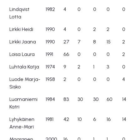
Lindqvist
1982
4
0
0
0
0
Lotta
Lirkki Heidi
1990
4
0
2
2
0
Lirkki Jaana
1990
27
7
8
15
2
Loisa Laura
1991
66
0
0
0
2
Luhtala Katja
1974
9
2
1
3
0
Luode Marja-
1958
2
0
0
0
4
Sisko
Luomaniemi
1984
83
30
30
60
14
Katri
Lyhykäinen
1981
42
10
6
16
14
Anne-Mari
Maaranen
2000
16
0
1
1
0