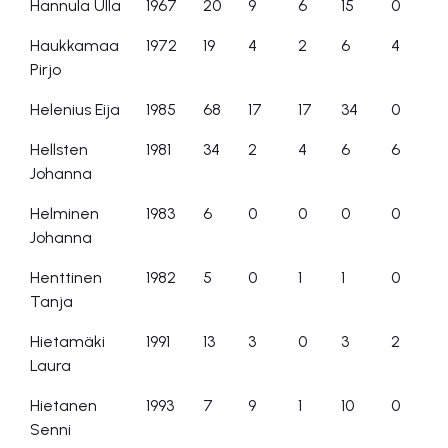
Hannula Ulla
1967
20
9
6
15
0
Haukkamaa
1972
19
4
2
6
4
Pirjo
Helenius Eija
1985
68
17
17
34
0
Hellsten
1981
34
2
4
6
6
Johanna
Helminen
1983
6
0
0
0
0
Johanna
Henttinen
1982
5
0
1
1
0
Tanja
Hietamäki
1991
13
3
0
3
2
Laura
Hietanen
1993
7
9
1
10
0
Senni