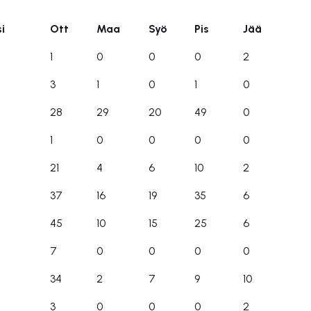
i
Ott
Maa
Syö
Pis
Jää
i
Ott
Maa
Syö
Pis
Jää
1
0
0
0
2
3
1
0
1
0
28
29
20
49
0
1
0
0
0
0
21
4
6
10
2
37
16
19
35
6
45
10
15
25
6
7
0
0
0
0
34
2
7
9
10
3
0
0
0
2