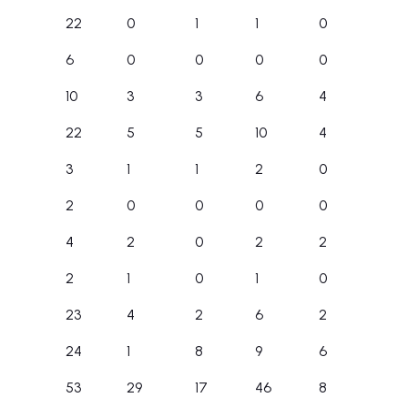
22
0
1
1
0
6
0
0
0
0
10
3
3
6
4
22
5
5
10
4
3
1
1
2
0
2
0
0
0
0
4
2
0
2
2
2
1
0
1
0
23
4
2
6
2
24
1
8
9
6
53
29
17
46
8