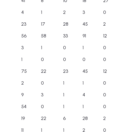
41
8
10
18
27
4
1
2
3
0
23
17
28
45
2
56
58
33
91
12
3
1
0
1
0
1
0
0
0
0
75
22
23
45
12
2
0
1
1
0
9
3
1
4
0
54
0
1
1
0
19
22
6
28
2
11
1
1
2
0