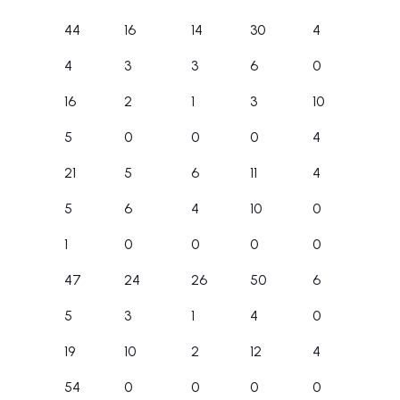
44
16
14
30
4
4
3
3
6
0
16
2
1
3
10
5
0
0
0
4
21
5
6
11
4
5
6
4
10
0
1
0
0
0
0
47
24
26
50
6
5
3
1
4
0
19
10
2
12
4
54
0
0
0
0