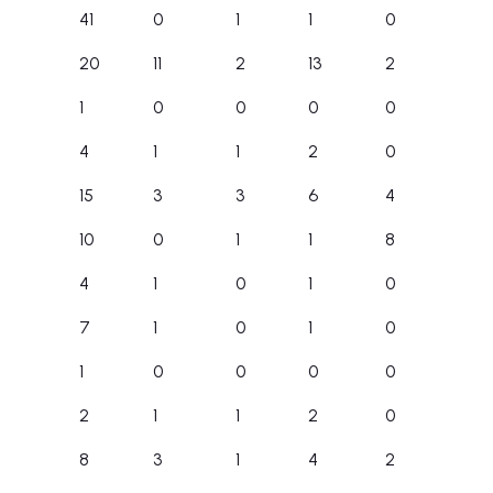
41
0
1
1
0
20
11
2
13
2
1
0
0
0
0
4
1
1
2
0
15
3
3
6
4
10
0
1
1
8
4
1
0
1
0
7
1
0
1
0
1
0
0
0
0
2
1
1
2
0
8
3
1
4
2