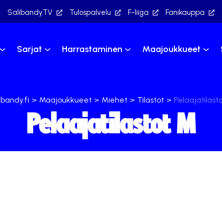
SalibandyTV
Tulospalvelu
F-liiga
Fanikauppa
Sarjat
Harrastaminen
Maajoukkueet
ibandy.fi
>
Maajoukkueet
>
Miehet
>
Tilastot
>
Pelaajatilast
Pelaajatilastot M