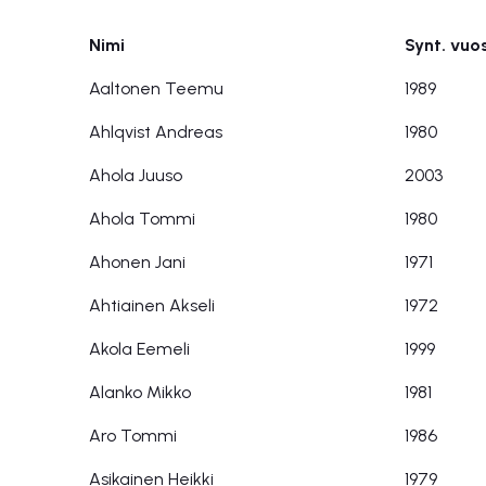
Nimi
Synt. vuos
Nimi
Synt. vuos
Aaltonen Teemu
1989
Ahlqvist Andreas
1980
Ahola Juuso
2003
Ahola Tommi
1980
Ahonen Jani
1971
Ahtiainen Akseli
1972
Akola Eemeli
1999
Alanko Mikko
1981
Aro Tommi
1986
Asikainen Heikki
1979