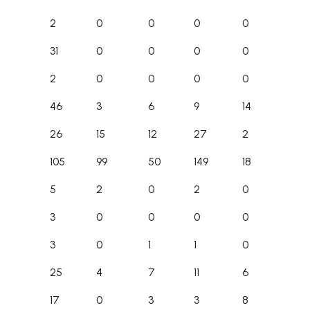
2
0
0
0
0
31
0
0
0
0
2
0
0
0
0
46
3
6
9
14
26
15
12
27
2
105
99
50
149
18
5
2
0
2
0
3
0
0
0
0
3
0
1
1
0
25
4
7
11
6
17
0
3
3
8