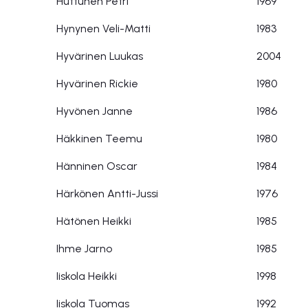
Huttunen Petri
1969
Hynynen Veli-Matti
1983
Hyvärinen Luukas
2004
Hyvärinen Rickie
1980
Hyvönen Janne
1986
Häkkinen Teemu
1980
Hänninen Oscar
1984
Härkönen Antti-Jussi
1976
Hätönen Heikki
1985
Ihme Jarno
1985
Iiskola Heikki
1998
Iiskola Tuomas
1992