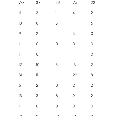
70
37
38
75
22
11
3
1
4
2
18
8
3
11
6
9
2
1
3
0
1
0
0
0
0
1
0
1
1
0
17
10
3
13
2
31
11
11
22
8
5
2
0
2
2
13
3
6
9
2
1
0
0
0
0