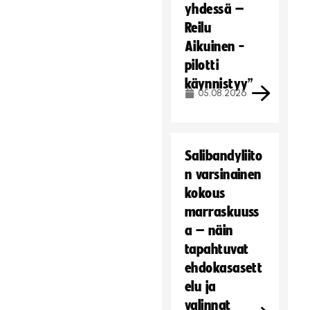
yhdessä –
Reilu
Aikuinen -
pilotti
käynnistyy”
05.08.2026
Salibandyliito
n varsinainen
kokous
marraskuuss
a – näin
tapahtuvat
ehdokasasett
elu ja
valinnat