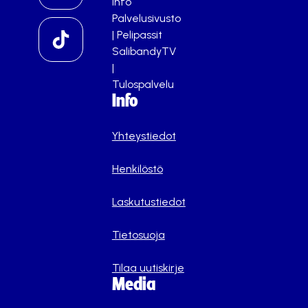
info
Palvelusivusto
|
Pelipassit
SalibandyTV
|
Tulospalvelu
Info
Yhteystiedot
Henkilöstö
Laskutustiedot
Tietosuoja
Tilaa uutiskirje
Media