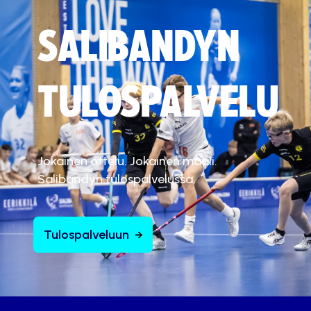
SALIBANDYN
TULOSPALVELU
Jokainen ottelu. Jokainen maali.
Salibandyn tulospalvelussa.
Tulospalveluun