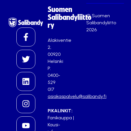
Suomen
© Suomen
Salibandyliitto
Salibandyliitto
ry
2026
Alakiventie
2,
00920
Helsinki
P.
0400-
529
017
asiakaspalvelu@salibandy.fi
PIKALINKIT:
Fanikauppa
|
Kausi-