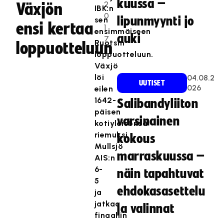
kuussa –
2
Växjön
IBK:n
0
lipunmyynti jo
sen
ensi kertaa
1
ensimmäiseen
auki
7
Ruotsin
loppuotteluun
loppuotteluun.
Växjö
löi
04.08.2
UUTISET
026
eilen
1642-
Salibandyliiton
päisen
varsinainen
kotiyleisönsä
riemuksi
kokous
Mullsjö
marraskuussa –
AIS:n
6-
näin tapahtuvat
5
ehdokasasettelu
ja
jatkaa
ja valinnat
finaaliin