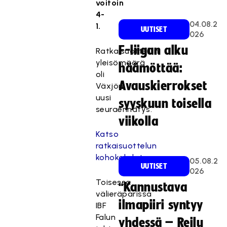
voitoin
4-
04.08.2
1.
UUTISET
026
F-liigan alku
Ratkaisuottelun
yleisömäärä
häämöttää:
oli
Avauskierrokset
Växjön
uusi
syyskuun toisella
seuraennätys.
viikolla
Katso
ratkaisuottelun
kohokohdat
05.08.2
UUTISET
026
Toisessa
“Kannustava
välieräparissa
ilmapiiri syntyy
IBF
Falun
yhdessä – Reilu