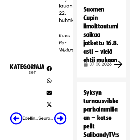
lauantaina
Suomen
22.
Cupin
huhtikuuta.
ilmoittautumi
saikaa
Kuva:
Per
jatkettu 16.8.
Wiklund
asti – vielä
ehtii mukaan
07.08.2026
Uuti
KATEGORIA:
JAA:
set
Syksyn
turnausvilske
parhaimmilla
an – katso
Edellinen
Seuraava
pelit
SalibandyTV:s