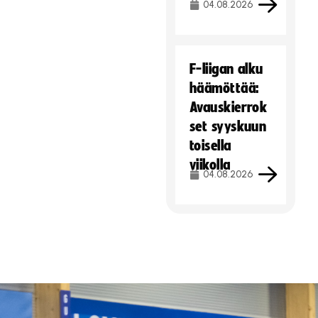
04.08.2026
F-liigan alku
häämöttää:
Avauskierrok
set syyskuun
toisella
viikolla
04.08.2026