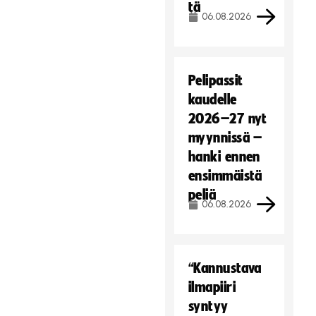
tä
06.08.2026
Pelipassit
kaudelle
2026–27 nyt
myynnissä –
hanki ennen
ensimmäistä
peliä
06.08.2026
“Kannustava
ilmapiiri
syntyy