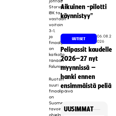
johtaa
Aikuinen -pilotti
Storvreta
IBK:ta
käynnistyy”
vastaan
voitoin
3-1,
06.08.2
ja
UUTISET
026
finaalipaikka
on
Pelipassit kaudelle
katkolla
2026–27 nyt
tänään
Falunissa.
myynnissä –
hanki ennen
Ruotsin
ensimmäistä peliä
suuri
finaalipäivä
on
Suomen
UUSIMMAT
tavoin
ohjelmassa