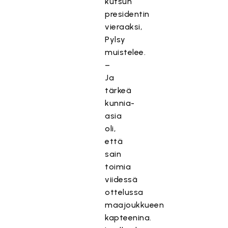
kutsun
presidentin
vieraaksi,
Pylsy
muistelee.
–
Ja
tärkeä
kunnia-
asia
oli,
että
sain
toimia
viidessä
ottelussa
maajoukkueen
kapteenina.