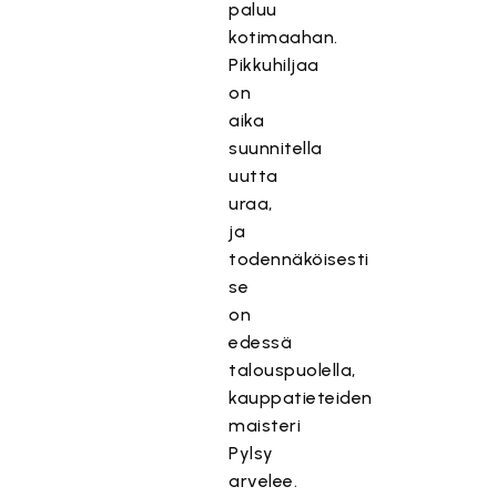
paluu
kotimaahan.
Pikkuhiljaa
on
aika
suunnitella
uutta
uraa,
ja
todennäköisesti
se
on
edessä
talouspuolella,
kauppatieteiden
maisteri
Pylsy
arvelee.