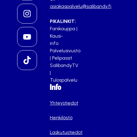
asiakaspalvelu@salibandy.fi
PIKALINKIT:
Fanikauppa
|
Kausi-
info
Palvelusivusto
|
Pelipassit
SalibandyTV
|
Tulospalvelu
Info
Yhteystiedot
Henkilöstö
Laskutustiedot