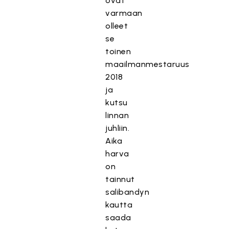
ovat
varmaan
olleet
se
toinen
maailmanmestaruus
2018
ja
kutsu
linnan
juhliin.
Aika
harva
on
tainnut
salibandyn
kautta
saada