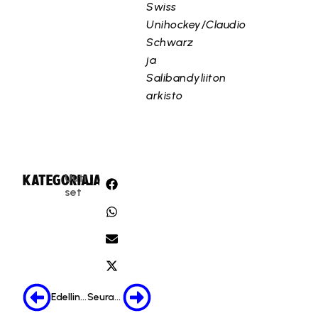
Swiss
Unihockey/Claudio
Schwarz
ja
Salibandyliiton
arkisto
Uuti
KATEGORIA:
JAA:
set
Edellinen
Seuraava