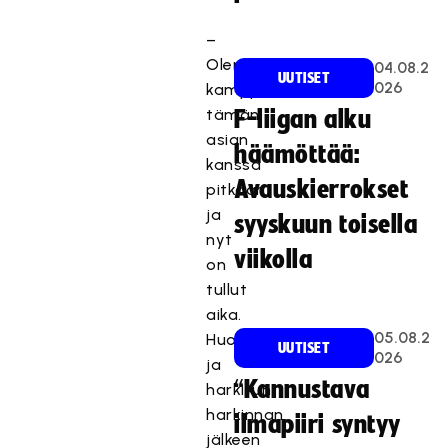
–
Olen
04.08.2
UUTISET
026
kamppaillut
tämän
F-liigan alku
asian
häämöttää:
kanssa
Avauskierrokset
pitkään,
ja
syyskuun toisella
nyt
viikolla
on
tullut
aika.
05.08.2
Huolellisen
UUTISET
026
ja
“Kannustava
harkitun
harkinnan
ilmapiiri syntyy
jälkeen