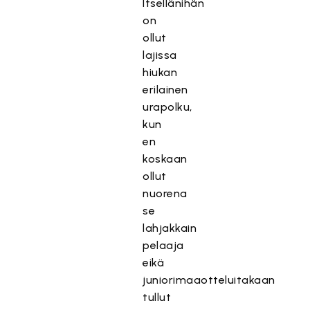
Itsellänihän
on
ollut
lajissa
hiukan
erilainen
urapolku,
kun
en
koskaan
ollut
nuorena
se
lahjakkain
pelaaja
eikä
juniorimaaotteluitakaan
tullut