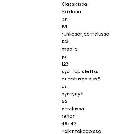
Classicissa.
Saldona
on
191
runkosarjaottelussa
123
maalia
ja
123
syöttöpistettä,
pudotuspeleissä
on
syntynyt
65
ottelussa
tehot
48+42.
Palkintokaapissa