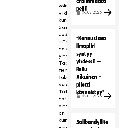
ensimmäistä
kolme
peliä
06.08.2026
viikkoa
kuntoutuksessa.
Sain
uuden
“Kannustava
elämän,
ilmapiiri
nousin
syntyy
ylös.
yhdessä –
Taistelin
Reilu
tieni
Aikuinen -
takaisin
pilotti
valoon.
Tällä
käynnistyy”
05.08.2026
hetkellä
elämä
on
kuin
Salibandyliito
ennen