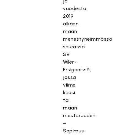
ja
vuodesta
2019
alkaen
maan
menestyneimmässä
seurassa
SV
Wiler-
Ersigenissä,
jossa
viime
kausi
toi
maan
mestaruuden.
–
Sopimus