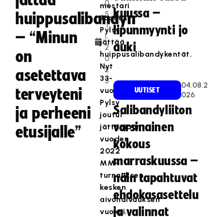
jättää
0
mestari
kuussa –
5
huippusalibandyn
Joonas
.1
lipunmyynti jo
Pylsy
– “Minun
1.
jättää
auki
2
on
huippusalibandykentät.
0
Nyt
2
asetettava
33-
3
04.08.2
terveyteni
vuotias
UUTISET
026
Pylsy
Salibandyliiton
ja perheeni
joutui
varsinainen
jättämään
etusijalle”
vuoden
kokous
2022
marraskuussa –
MM-
turnauksen
näin tapahtuvat
kesken
ehdokasasettelu
aivohalvauksen
ja valinnat
vuoksi.