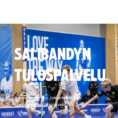
SALIBANDYN
TULOSPALVELU
Jokainen ottelu. Jokainen maali.
Salibandyn tulospalvelussa.