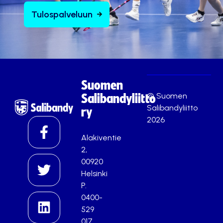
Tulospalveluun
Suomen
© Suomen
Salibandyliitto
Salibandyliitto
ry
2026
Alakiventie
2,
00920
Helsinki
P.
0400-
529
017