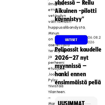
yhdessä – Reilu
ilmoitan,
että
Aikuinen -pilotti
vetäydyn
käynnistyy”
välittömästi
huippusalibandystä.
Minun
06.08.2
on
UUTISET
026
asetettava
Pelipassit kaudelle
terveyteni
ja
2026–27 nyt
perheeni
myynnissä –
etusijalle,
hanki ennen
Joonas
Pylsy
ensimmäistä peliä
tiivistää
tilanteen.
–
UUSIMMAT
Marraskuun