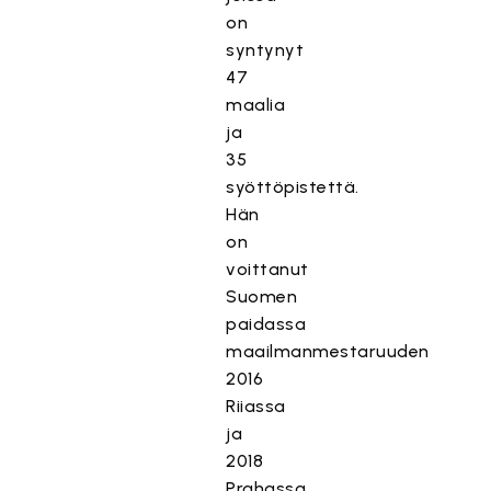
on
syntynyt
47
maalia
ja
35
syöttöpistettä.
Hän
on
voittanut
Suomen
paidassa
maailmanmestaruuden
2016
Riiassa
ja
2018
Prahassa