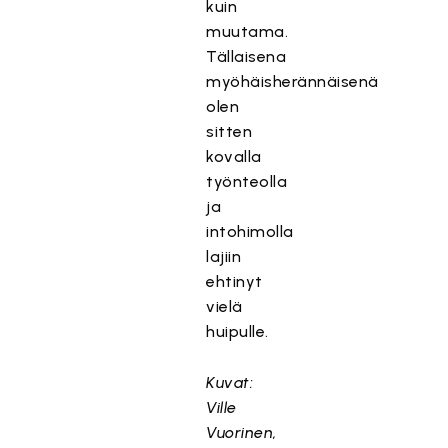
kuin
muutama.
Tällaisena
myöhäisherännäisenä
olen
sitten
kovalla
työnteolla
ja
intohimolla
lajiin
ehtinyt
vielä
huipulle.
Kuvat:
Ville
Vuorinen,