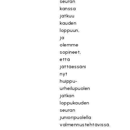
seuran
kanssa
jatkuu
kauden
loppuun,
ja
olemme
sopineet,
että
jättäessäni
nyt
huippu-
urheilupuolen
jatkan
loppukauden
seuran
junioripuolella
valmennustehtävissä.