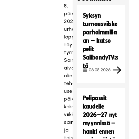
8.
päivänä
Syksyn
2022
turnausvilske
urheiluelämäni
parhaimmilla
loppui
an – katso
täyteen
pelit
tyrmäykseen.
SalibandyTV:s
Sain
tä
aivohalvauksen,
06.08.2026
olin
tehohoidossa
useita
Pelipassit
päiviä,
kaudelle
kaksi
viikkoa
2026–27 nyt
sairaalassa
myynnissä –
ja
hanki ennen
toiset