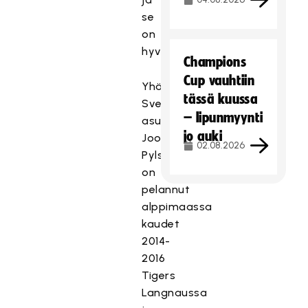
se
on
hyväksyttävä.
Champions
Cup vauhtiin
Yhä
tässä kuussa
Sveitsissä
– lipunmyynti
asuva
jo auki
Joonas
02.08.2026
Pylsy
on
pelannut
alppimaassa
kaudet
2014-
2016
Tigers
Langnaussa