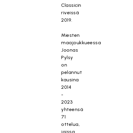
Classicin
riveissä
2019.
Miesten
maajoukkueessa
Joonas
Pylsy
on
pelannut
kausina
2014
-
2023
yhteensä
71
ottelua,
joissa