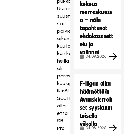
pukkasi.
kokous
Useasta
marraskuuss
suusta
a – näin
sai
tapahtuvat
päivien
ehdokasasett
aikana
elu ja
kuulla,
valinnat
kuinka
04.08.2026
heillä
oli
paras
F-liigan alku
koulupäivä
ikinä!
häämöttää:
Saattaakin
Avauskierrok
olla,
set syyskuun
että
toisella
SB
viikolla
Pro
04.08.2026