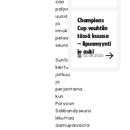
saa
paljon
uusia
Champions
ja
Cup vauhtiin
innokkaita
tässä kuussa
pelaajia
– lipunmyynti
seuraansa.
jo auki
02.08.2026
SunSäbä-
kiertue
jatkuu
jo
perjantaina,
kun
Porvoon
Salibandyseura
liikuttaa
aamupäivästä