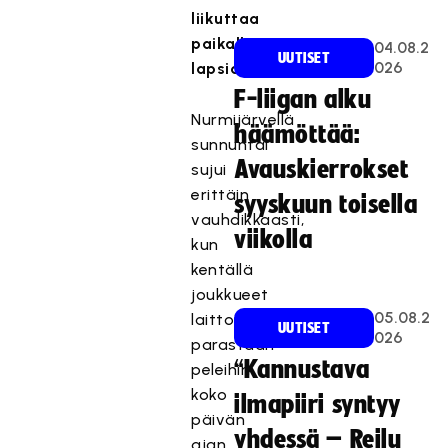
liikuttaa
paikallisia
04.08.2
UUTISET
026
lapsia.
F-liigan alku
Nurmijärvellä
häämöttää:
sunnuntai
Avauskierrokset
sujui
erittäin
syyskuun toisella
vauhdikkaasti,
viikolla
kun
kentällä
joukkueet
05.08.2
laittoivat
UUTISET
026
parastaan
“Kannustava
peleihin
koko
ilmapiiri syntyy
päivän
yhdessä – Reilu
ajan.