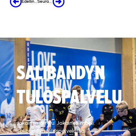
Edellinen
Seuraava
SALIBANDYN
TULOSPALVELU
Jokainen ottelu. Jokainen maali.
Salibandyn tulospalvelussa.