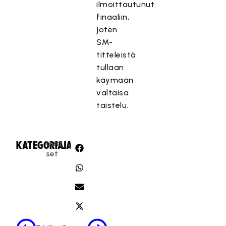
ilmoittautunut
finaaliin,
joten
SM-
titteleistä
tullaan
käymään
valtaisa
taistelu.
Uuti
KATEGORIA:
JAA:
set