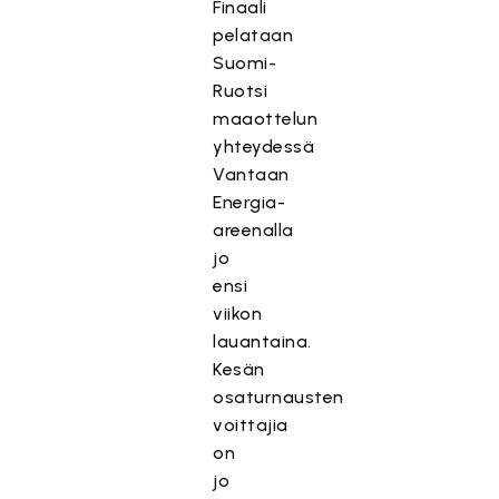
Finaali
pelataan
Suomi-
Ruotsi
maaottelun
yhteydessä
Vantaan
Energia-
areenalla
jo
ensi
viikon
lauantaina.
Kesän
osaturnausten
voittajia
on
jo