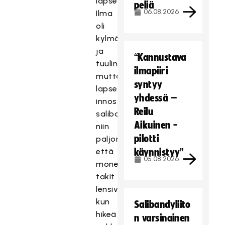
lapset.
peliä
06.08.2026
Ilma
oli
kylmä
ja
“Kannustava
tuulinen,
ilmapiiri
mutta
syntyy
lapset
yhdessä –
innostuivat
Reilu
salibandysta
Aikuinen -
niin
pilotti
paljon,
että
käynnistyy”
05.08.2026
monella
takit
lensivät,
kun
Salibandyliito
hikeä
n varsinainen