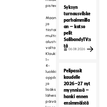
pisteellä.
Syksyn
turnausvilske
Maanantaina
parhaimmilla
ja
an – katso
tiistaina
pelit
multisport-
SalibandyTV:s
alustan
tä
valtasivat
06.08.2026
Klaukkalan
1–
4-
Pelipassit
luokkien
kaudelle
oppilaat
2026–27 nyt
ja
lisäksi
myynnissä –
läheisen
hanki ennen
päiväkodin
ensimmäistä