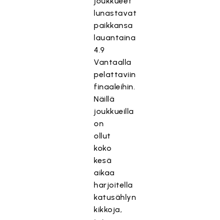
joukkueet
lunastavat
paikkansa
lauantaina
4.9
Vantaalla
pelattaviin
finaaleihin.
Näillä
joukkueilla
on
ollut
koko
kesä
aikaa
harjoitella
katusählyn
kikkoja,