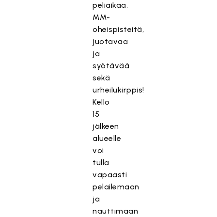
peliaikaa,
MM-
oheispisteitä,
juotavaa
ja
syötävää
sekä
urheilukirppis!
Kello
15
jälkeen
alueelle
voi
tulla
vapaasti
pelailemaan
ja
nauttimaan