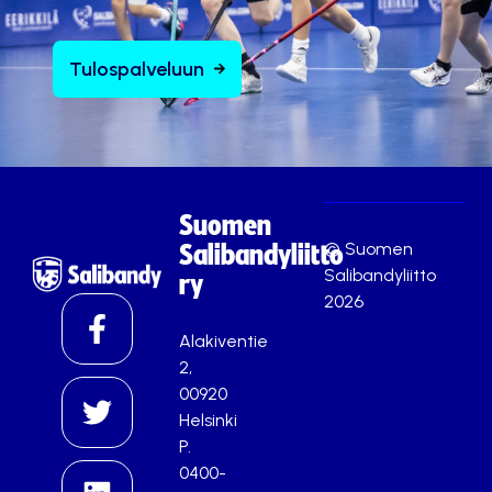
Tulospalveluun
Suomen
© Suomen
Salibandyliitto
Salibandyliitto
ry
2026
Alakiventie
2,
00920
Helsinki
P.
0400-