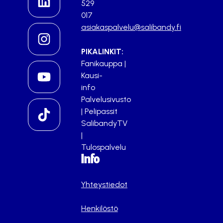
529
017
asiakaspalvelu@salibandy.fi
PIKALINKIT:
Fanikauppa
|
Kausi-
info
Palvelusivusto
|
Pelipassit
SalibandyTV
|
Tulospalvelu
Info
Yhteystiedot
Henkilöstö