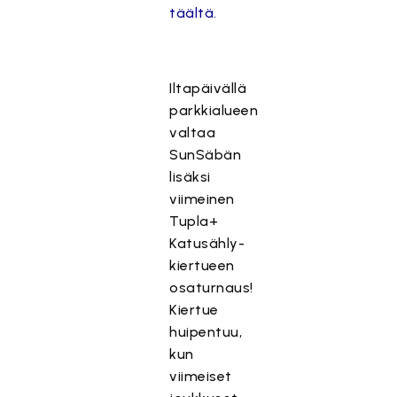
täältä.
Iltapäivällä
parkkialueen
valtaa
SunSäbän
lisäksi
viimeinen
Tupla+
Katusähly-
kiertueen
osaturnaus!
Kiertue
huipentuu,
kun
viimeiset