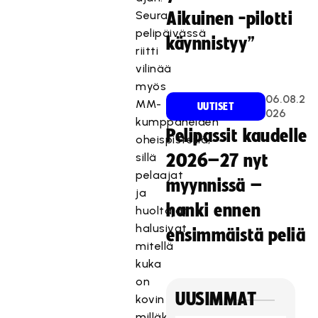
Seuran
Aikuinen -pilotti
pelipäivässä
käynnistyy”
riitti
vilinää
myös
06.08.2
MM-
UUTISET
026
kumppaneiden
Pelipassit kaudelle
oheispisteillä,
sillä
2026–27 nyt
pelaajat
myynnissä –
ja
hanki ennen
huoltajat
halusivat
ensimmäistä peliä
mitellä
kuka
on
UUSIMMAT
kovin
milläkin