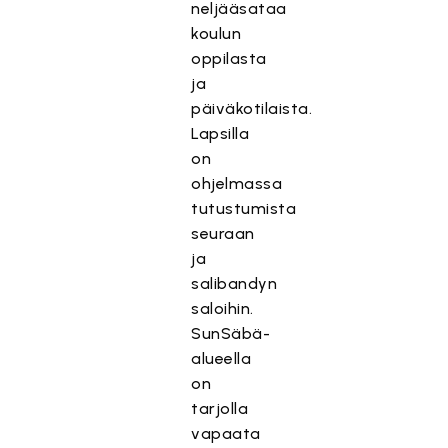
neljääsataa
koulun
oppilasta
ja
päiväkotilaista.
Lapsilla
on
ohjelmassa
tutustumista
seuraan
ja
salibandyn
saloihin.
SunSäbä-
alueella
on
tarjolla
vapaata