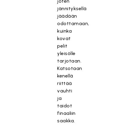
joten
jännityksellä
jäädään
odottamaan,
kuinka
kovat
pelit
yleisölle
tarjotaan.
Katsotaan
kenellä
riittää
vauhti
ja
taidot
finaaliin
saakka.