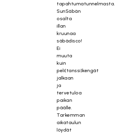
tapahtumatunnelmasta.
SunSäbän
osalta
illan
kruunaa
säbädisco!
Ei
muuta
kuin
peli(tanssi)kengät
jalkaan
ja
tervetuloa
paikan
päälle.
Tarkemman
aikataulun
löydät