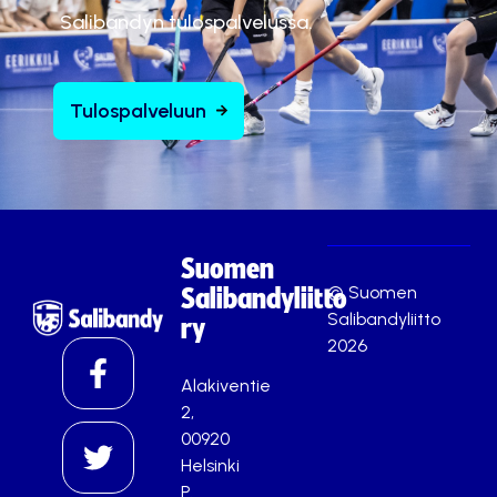
Salibandyn tulospalvelussa.
Tulospalveluun
Suomen
© Suomen
Salibandyliitto
Salibandyliitto
ry
2026
Alakiventie
2,
00920
Helsinki
P.