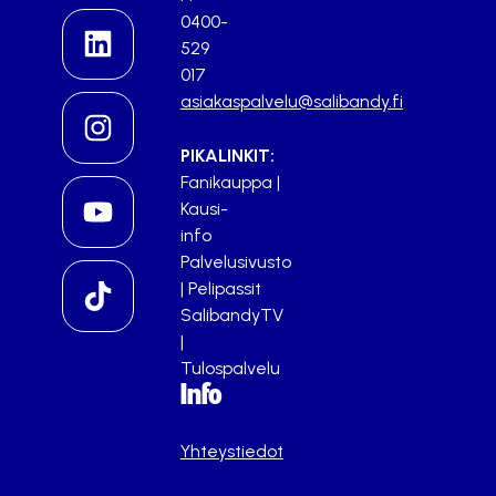
0400-
529
017
asiakaspalvelu@salibandy.fi
PIKALINKIT:
Fanikauppa
|
Kausi-
info
Palvelusivusto
|
Pelipassit
SalibandyTV
|
Tulospalvelu
Info
Yhteystiedot