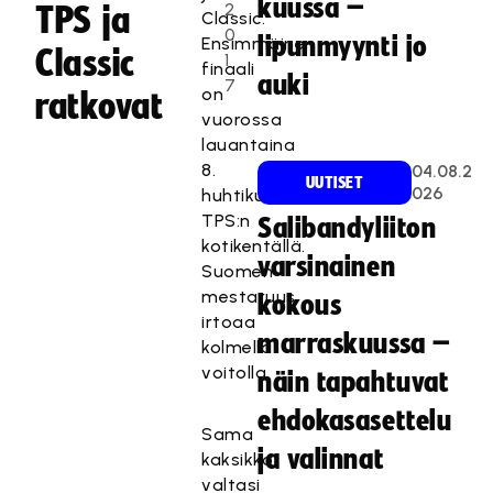
kuussa –
2
TPS ja
Classic.
0
lipunmyynti jo
Ensimmäinen
Classic
1
finaali
auki
7
on
ratkovat
vuorossa
lauantaina
8.
04.08.2
UUTISET
026
huhtikuuta
TPS:n
Salibandyliiton
kotikentällä.
varsinainen
Suomen
mestaruus
kokous
irtoaa
marraskuussa –
kolmella
voitolla.
näin tapahtuvat
ehdokasasettelu
Sama
ja valinnat
kaksikko
valtasi