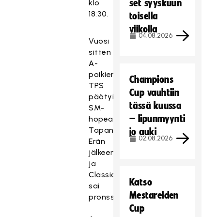
set syyskuun
klo
18:30.
toisella
viikolla
04.08.2026
Vuosi
sitten
A-
poikien
Champions
TPS
Cup vauhtiin
päätyi
tässä kuussa
SM-
– lipunmyynti
hopealle
Tapanilan
jo auki
02.08.2026
Erän
jälkeen
ja
Classic
Katso
sai
Mestareiden
pronssia.
Cup