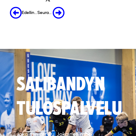
Edellinen
Seuraava
SALIBANDYN
TULOSPALVELU
Jokainen ottelu. Jokainen maali.