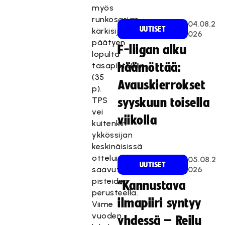
myös
runkosarjan
04.08.2
UUTISET
kärkisijat
026
päätyen
F-liigan alku
lopulta
tasapisteisiin
häämöttää:
(35
Avauskierrokset
p).
TPS
syyskuun toisella
vei
viikolla
kuitenkin
ykkössijan
keskinäisissä
otteluissa
05.08.2
UUTISET
saavutettujen
026
pisteiden
“Kannustava
perusteella.
ilmapiiri syntyy
Viime
vuoden
yhdessä – Reilu