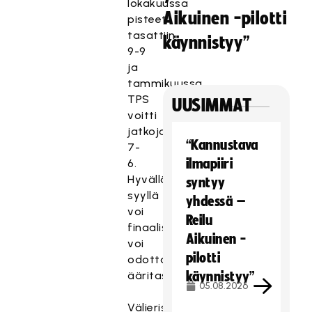
lokakuussa
Aikuinen -pilotti
pisteet
tasattiin
käynnistyy”
9-9
ja
tammikuussa
TPS
UUSIMMAT
voitti
jatkojalla
“Kannustava
7-
ilmapiiri
6.
Hyvällä
syntyy
syyllä
yhdessä –
voi
Reilu
finaalisarjasta
Aikuinen -
voi
pilotti
odottaa
ääritasaista.
käynnistyy”
05.08.2026
Välierissä