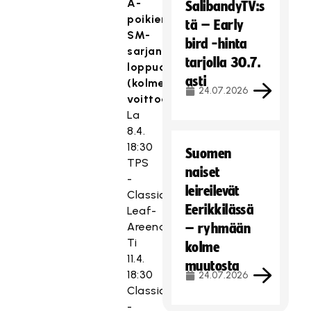
A-
SalibandyTV:s
poikien
tä – Early
SM-
bird -hinta
sarjan
tarjolla 30.7.
loppuottelut
asti
(kolme
24.07.2026
voittoa)
La
8.4.
18:30
Suomen
TPS
naiset
-
leireilevät
Classic,
Eerikkilässä
Leaf-
Areena
– ryhmään
Ti
kolme
11.4.
muutosta
18:30
24.07.2026
Classic
-