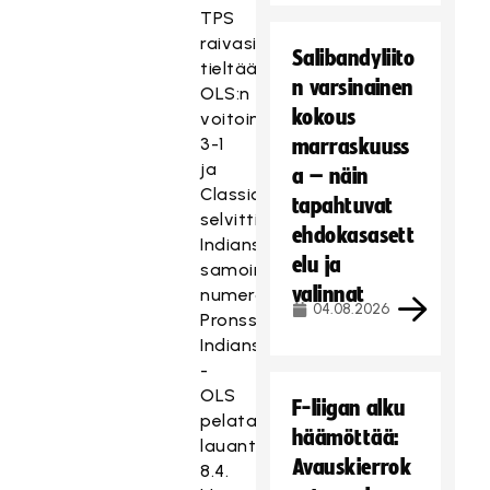
TPS
raivasi
Salibandyliito
tieltään
n varsinainen
OLS:n
kokous
voitoin
3-1
marraskuuss
ja
a – näin
Classic
tapahtuvat
selvitti
ehdokasasett
Indiansin
elu ja
samoin
valinnat
numeroin.
04.08.2026
Pronssiottelu
Indians
-
OLS
F-liigan alku
pelataan
häämöttää:
lauantaina
Avauskierrok
8.4.