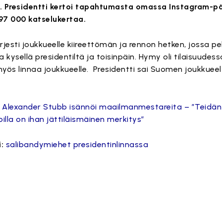
a. Presidentti kertoi tapahtumasta omassa Instagram-p
297 000 katselukertaa.
rjesti joukkueelle kiireettömän ja rennon hetken, jossa pe
kysellä presidentiltä ja toisinpäin. Hymy oli tilaisuudes
myös linnaa joukkueelle.
Presidentti sai Suomen joukkueel
Alexander Stubb isännöi maailmanmestareita – ”Teidä
toilla on ihan jättiläismäinen merkitys”
:
salibandymiehet presidentinlinnassa