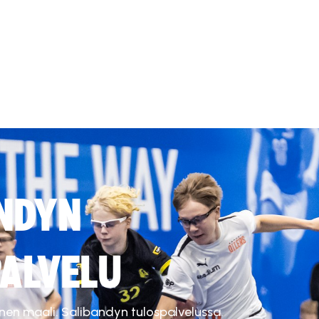
NDYN
ALVELU
inen maali. Salibandyn tulospalvelussa.