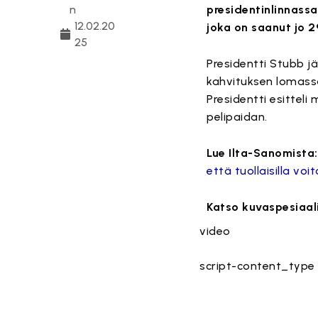
n
presidentinlinnass
12.02.20
joka on saanut jo 
25
Presidentti Stubb jä
kahvituksen lomassa 
Presidentti esitteli 
pelipaidan.
Lue Ilta-Sanomista:
että tuollaisilla voi
Katso kuvaspesiaali
video
script-content_type