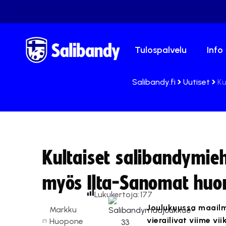
Tulospalvelu
Info
Salibandy.fi
Uutiset
Ku
Kultaiset salibandymieh
myös Ilta-Sanomat huo
Lukukertoja:
177
Joulukuussa maail
Markku
vierailivat viime vi
Huopone