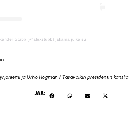
exander Stubb (@alexstubb) jakama julkaisu
ent
yrjäniemi ja Urho Högman / Tasavallan presidentin kanslia
JAA: