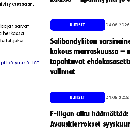
äivityksessään,
04.08.2026
UUTISET
laajat saivat
sa herkässä.
Salibandyliiton varsinain
ta lahjaksi
kokous marraskuussa – 
tapahtuvat ehdokasasette
n pitää ymmärtää,
valinnat
04.08.2026
UUTISET
F-liigan alku häämöttää:
Avauskierrokset syyskuu