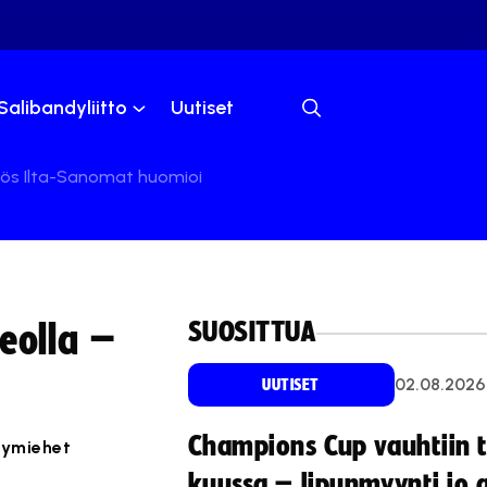
Salibandyliitto
Uutiset
yös Ilta-Sanomat huomioi
SUOSITTUA
eolla –
02.08.2026
UUTISET
Champions Cup vauhtiin 
dymiehet
kuussa – lipunmyynti jo 