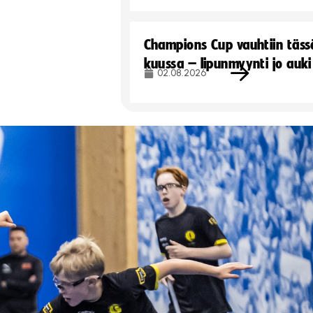
Champions Cup vauhtiin täss
kuussa – lipunmyynti jo auki
02.08.2026