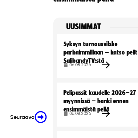
UUSIMMAT
Syksyn turnausvilske
parhaimmillaan – katso pelit
SalibandyTV:stä
06.08.2026
Pelipassit kaudelle 2026–27
myynnissä – hanki ennen
ensimmäistä peliä
06.08.2026
Seuraava