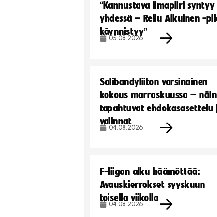
“Kannustava ilmapiiri syntyy
yhdessä – Reilu Aikuinen -pil
käynnistyy”
05.08.2026
Salibandyliiton varsinainen
kokous marraskuussa – näin
tapahtuvat ehdokasasettelu 
valinnat
04.08.2026
F-liigan alku häämöttää:
Avauskierrokset syyskuun
toisella viikolla
04.08.2026