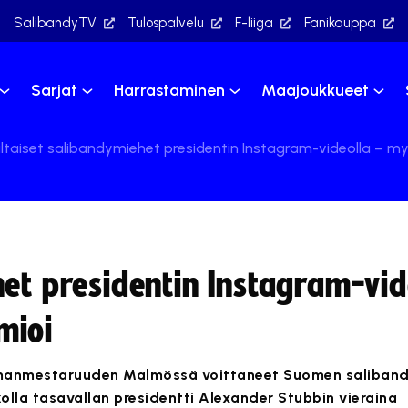
SalibandyTV
Tulospalvelu
F-liiga
Fanikauppa
Sarjat
Harrastaminen
Maajoukkueet
ltaiset salibandymiehet presidentin Instagram-videolla – m
et presidentin Instagram-vid
mioi
manmestaruuden Malmössä voittaneet Suomen saliban
ikolla tasavallan presidentti Alexander Stubbin vieraina