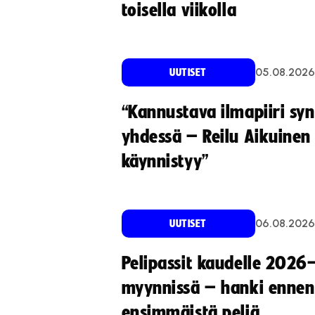
toisella viikolla
05.08.2026
UUTISET
“Kannustava ilmapiiri sy
yhdessä – Reilu Aikuinen 
käynnistyy”
06.08.2026
UUTISET
Pelipassit kaudelle 2026
myynnissä – hanki ennen
ensimmäistä peliä