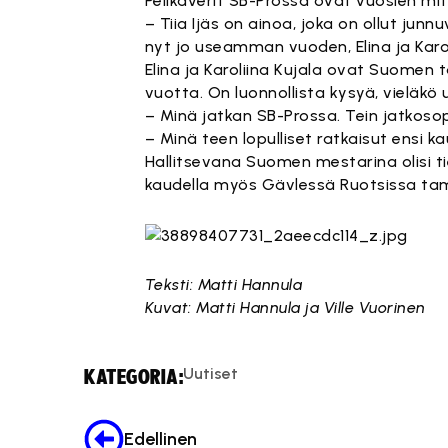
Pelikaverit SB-Prossa ovat vuosien mi
– Tiia Ijäs on ainoa, joka on ollut ju
nyt jo useamman vuoden, Elina ja Karol
Elina ja Karoliina Kujala ovat Suomen
vuotta. On luonnollista kysyä, vieläkö
– Minä jatkan SB-Prossa. Tein jatkosop
– Minä teen lopulliset ratkaisut ensi 
Hallitsevana Suomen mestarina olisi ti
kaudella myös Gävlessä Ruotsissa ta
Teksti: Matti Hannula
Kuvat: Matti Hannula ja Ville Vuorinen
Uutiset
KATEGORIA:
Edellinen