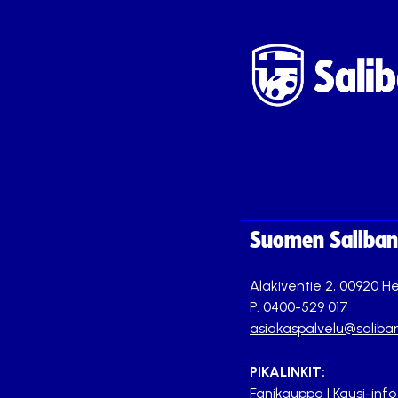
Suomen Saliband
Alakiventie 2, 00920 He
P. 0400-529 017
asiakaspalvelu@saliban
PIKALINKIT:
Fanikauppa
|
Kausi-info