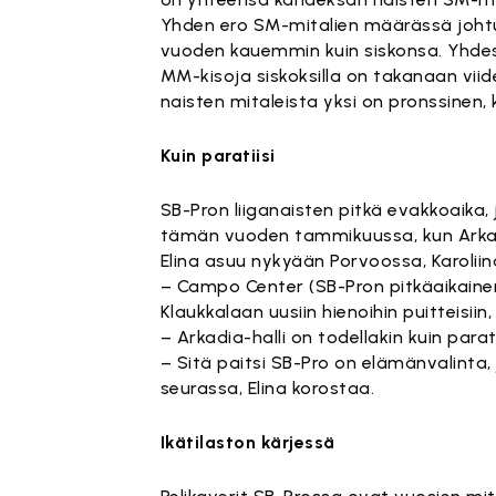
Yhden ero SM-mitalien määrässä johtuu
vuoden kauemmin kuin siskonsa. Yhdess
MM-kisoja siskoksilla on takanaan viid
naisten mitaleista yksi on pronssinen, 
Kuin paratiisi
SB-Pron liiganaisten pitkä evakkoaika,
tämän vuoden tammikuussa, kun Arkadi
Elina asuu nykyään Porvoossa, Karolii
– Campo Center (SB-Pron pitkäaikaine
Klaukkalaan uusiin hienoihin puitteisiin
– Arkadia-halli on todellakin kuin parati
– Sitä paitsi SB-Pro on elämänvalinta
seurassa, Elina korostaa.
Ikätilaston kärjessä