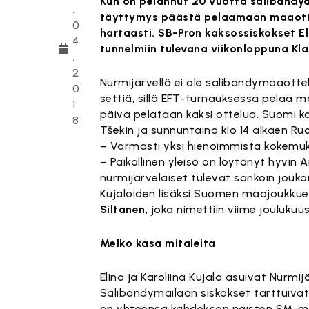
Kun on pelannut 20 vuotta salibandy
.
täyttymys päästä pelaamaan maaottel
0
hartaasti. SB-Pron kaksossiskokset Eli
4
tunnelmiin tulevana viikonloppuna Kl
.
2
Nurmijärvellä ei ole salibandymaaottel
0
settiä, sillä EFT-turnauksessa pelaa m
1
päivä pelataan kaksi ottelua. Suomi k
8
Tšekin ja sunnuntaina klo 14 alkaen Ruo
– Varmasti yksi hienoimmista kokemuksis
– Paikallinen yleisö on löytänyt hyvin Ar
nurmijärveläiset tulevat sankoin jouko
Kujaloiden lisäksi Suomen maajoukku
Siltanen
, joka nimettiin viime jouluku
Melko kasa mitaleita
Elina ja Karoliina Kujala asuivat Nurm
Salibandymailaan siskokset tarttuivat 1
on yhteensä kahdeksan naisten SM-mita