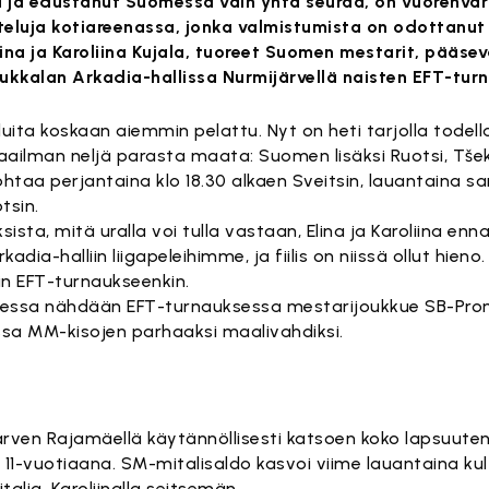
a ja edustanut Suomessa vain yhtä seuraa, on vuorenva
uja kotiareenassa, jonka valmistumista on odottanut 
na ja Karoliina Kujala, tuoreet Suomen mestarit, pääsevä
aukkalan Arkadia-hallissa Nurmijärvellä naisten EFT-tur
uita koskaan aiemmin pelattu. Nyt on heti tarjolla todel
aailman neljä parasta maata: Suomen lisäksi Ruotsi, Tšekk
ohtaa perjantaina klo 18.30 alkaen Sveitsin, lauantaina 
tsin.
ta, mitä uralla voi tulla vastaan, Elina ja Karoliina enna
kadia-halliin liigapeleihimme, ja fiilis on niissä ollut hien
in EFT-turnaukseenkin.
eessa nähdään EFT-turnauksessa mestarijoukkue SB-Pron
ussa MM-kisojen parhaaksi maalivahdiksi.
ijärven Rajamäellä käytännöllisesti katsoen koko lapsuute
1-vuotiaana. SM-mitalisaldo kasvoi viime lauantaina kultai
lia, Karoliinalla seitsemän.