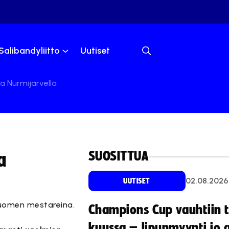
Salibandyliitto
Uutiset
a Nurmijärvellä
SUOSITTUA
a
02.08.2026
UUTISET
Suomen mestareina.
Champions Cup vauhtiin 
kuussa – lipunmyynti jo 