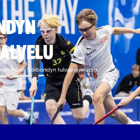
NDYN
ALVELU
inen maali. Salibandyn tulospalvelussa.