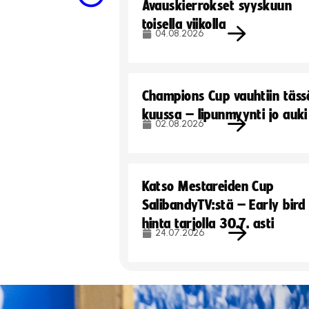
Avauskierrokset syyskuun
toisella viikolla
04.08.2026
Champions Cup vauhtiin täss
kuussa – lipunmyynti jo auki
02.08.2026
Katso Mestareiden Cup
SalibandyTV:stä – Early bird
hinta tarjolla 30.7. asti
24.07.2026