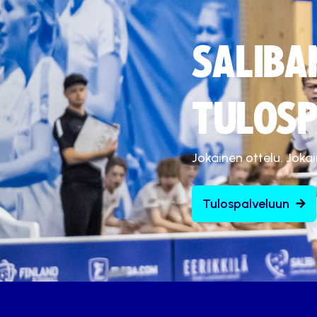
SALIBA
TULOSP
Jokainen ottelu. Joka
Tulospalveluun