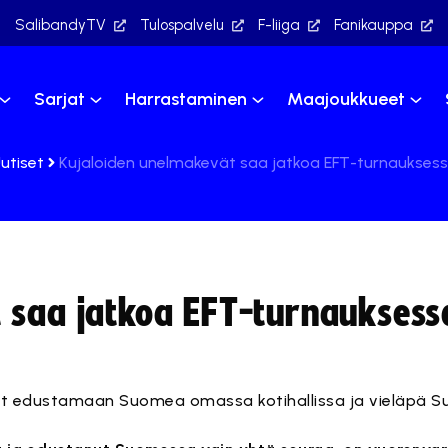
SalibandyTV
Tulospalvelu
F-liiga
Fanikauppa
Sarjat
Harrastaminen
Maajoukkueet
utiset
Kujaloiden unelmakevät saa jatkoa EFT-turnauksess
 saa jatkoa EFT-turnauksess
sevät edustamaan Suomea omassa kotihallissa ja vieläpä 