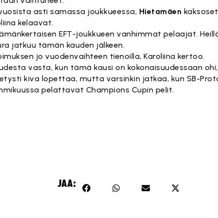
ttaan vaihtuneet.
nnuvuosista asti samassa joukkueessa,
Hietamäen
kaksose
iina kelaavat.
 tämänkertaisen EFT-joukkueen vanhimmat pelaajat. Heillä
 ura jatkuu tämän kauden jälkeen.
imuksen jo vuodenvaihteen tienoilla, Karoliina kertoo.
kaudesta vasta, kun tämä kausi on kokonaisuudessaan ohi,
etysti kiva lopettaa, mutta varsinkin jatkaa, kun SB-Pro
mmikuussa pelattavat Champions Cupin pelit.
JAA: