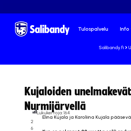
Tulospalvelu
Info
Salibandy.fi
U
Kujaloiden unelmakevät
Nurmijärvellä
Lukukertoja:
164
Elina Kujala ja Karoliina Kujala pää
2
6