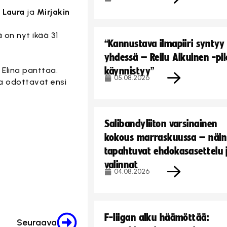
t
Laura
ja
Mirjakin
 on nyt ikää 31
“Kannustava ilmapiiri syntyy
yhdessä – Reilu Aikuinen -pil
 Elina panttaa.
käynnistyy”
05.08.2026
ta odottavat ensi
Salibandyliiton varsinainen
kokous marraskuussa – näin
tapahtuvat ehdokasasettelu 
valinnat
04.08.2026
F-liigan alku häämöttää:
Seuraava