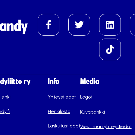
yliitto ry
Info
Media
lsinki
Yhteystiedot
Logot
dy.fi
Henkilöstö
Kuvapankki
Laskutustiedot
Viestinnän yhteystiedot