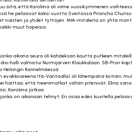
 siitä, että Karoliina oli viime vuosikymmenen vaihteess
ä he pelasivat kaksi vuotta Sveitsissä Pirancha Churiss
et naisten ja yhdet tyttöjen. MM-mitaleita on yhtä monta
kaikki muut hopeisia.
 jonka aikana seura oli kahdeksan kautta putkeen mitaleil
a-halli valmistui Nurmijärven Klaukkalaan. SB-Pron kap
na Helsingin Kannelmäessä.
n evakkoareena Itä-Vantaalla) oli lähempänä kotiani, 
, ei haittaa, että treenimatkat vähän pitenivät, Elina sano
isi, Karoliina jatkaa.
, jonka on aikanaan tehnyt. En osaa edes kuvitella pelaa