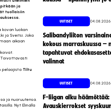
rmasti unelmien
pitkään ja
t tuollaisiin
nauksessa.
04.08.2026
UUTISET
la kovan luokan
Salibandyliiton varsinain
i ja Sveitsi. Joka
samaan aikaan
kokous marraskuussa – 
tapahtuvat ehdokasasette
koivat.
o. Toivottavasti
valinnat
 pelaajista
Tiltu
04.08.2026
UUTISET
F-liigan alku häämöttää:
nsa ja nuoruutensa.
Avauskierrokset syyskuu
silla. Nyt Elinalla