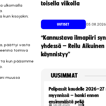
toisella viikolla
a ulkomailla
a.
 kuin kisojakin;
05.08.2026
UUTISET
“Kannustava ilmapiiri sy
la, päättyi vasta
yhdessä – Reilu Aikuinen 
teenina toimiva
käynnistyy”
mutta kun pääsimme
o.
UUSIMMAT
vani muussa
Pelipassit kaudelle 2026–27
myynnissä – hanki ennen
ensimmäistä peliä
06.08.2026