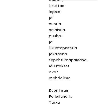
liikuttaa
lapsia
ja
nuoria
erilaisilla
puuha-
ja
liikuntapisteillä
jokaisena
tapahtumapäivänä.
Muutokset
ovat
mahdollisia.
Kupittaan
Palloiluhalli,
Turku