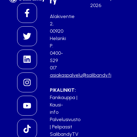
ry
2026
Alakiventie
2,
00920
Helsinki
P.
0400-
529
017
asiakaspalvelu@salibandy.fi
PIKALINKIT:
Fanikauppa
|
Kausi-
info
Palvelusivusto
|
Pelipassit
SalibandyTV