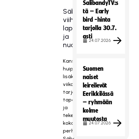
SalibandyTV:s
SäbäkipinäSirkus
tä – Early
viihdyttää
bird -hinta
lapsia
tarjolla 30.7.
ja
asti
24.07.2026
nuoria
Kansainvälisten
Suomen
huippupelien
lisäksi
naiset
viikonloppu
leireilevät
tarjoaa
Eerikkilässä
tapahtumatunnelmaa
– ryhmään
ja
kolme
tekemistä
muutosta
koko
24.07.2026
perheelle.
SäbäkipinäSirkus