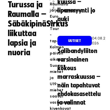
kuussa –
2
Turussa ja
Raumalla
4
lipunmyynti jo
järjestettävässä
Raumalla –
Euro
auki
SäbäkipinäSirkus
Floorball
Tour
liikuttaa
-
04.08.2
lapsia ja
tapahtumassa.
UUTISET
026
Kolmen
Salibandyliiton
nuoria
päivän
varsinainen
aikana
Suomen
kokous
miehet
marraskuussa –
ja
U19-
näin tapahtuvat
miehet
ehdokasasettelu
saavat
ja valinnat
vastaansa
kivenkovat