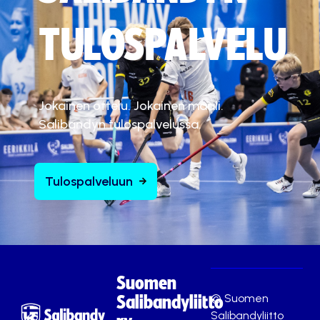
TULOSPALVELU
Jokainen ottelu. Jokainen maali.
Salibandyn tulospalvelussa.
Tulospalveluun
Suomen
© Suomen
Salibandyliitto
Salibandyliitto