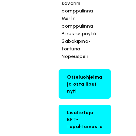
savanni
pomppulinna
Merlin
pomppulinna
Piirustuspöytä
Säbäkipinä-
fortuna
Nopeuspeli
Otteluohjelma
ja osta liput
nyt!
Lisätietoja
EFT-
tapahtumasta