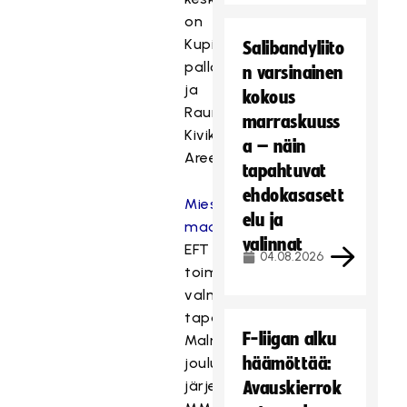
on
Kupittaan
Salibandyliito
palloiluhalli
n varsinainen
ja
kokous
Raumalla
marraskuuss
Kivikylän
a – näin
Areena.
tapahtuvat
ehdokasasett
Miesten
elu ja
maajoukkueelle
valinnat
EFT
04.08.2026
toimii
valmistavana
tapahtumana
F-liigan alku
Malmössä
häämöttää:
joulukuussa
järjestettäviin
Avauskierrok