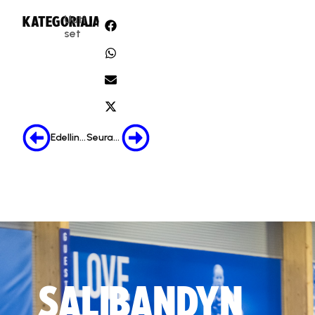
Uuti
KATEGORIA:
JAA:
set
Edellinen
Seuraava
SALIBANDYN