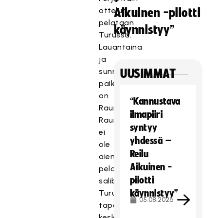
ottelut
Aikuinen -pilotti
pelataan
käynnistyy”
Turussa.
Lauantaina
ja
sunnuntaina
UUSIMMAT
paikkakuntana
on
“Kannustava
Rauma.
ilmapiiri
Raumalla
syntyy
ei
yhdessä –
ole
Reilu
aiemmin
Aikuinen -
pelattu
pilotti
salibandymaaotteluita.
käynnistyy”
Turussa
05.08.2026
tapahtumien
keskipisteenä