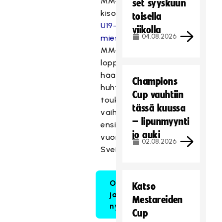
MM-
set syyskuun
kisoihin.
toisella
U19-
viikolla
04.08.2026
miesten
MM-
lopputurnaus
häämöttää
Champions
huhti-
Cup vauhtiin
toukokuun
tässä kuussa
vaihteessa
– lipunmyynti
ensi
jo auki
vuonna
02.08.2026
Sveitsissä.
Otteluohjelma
Katso
ja osta liput
Mestareiden
nyt!
Cup