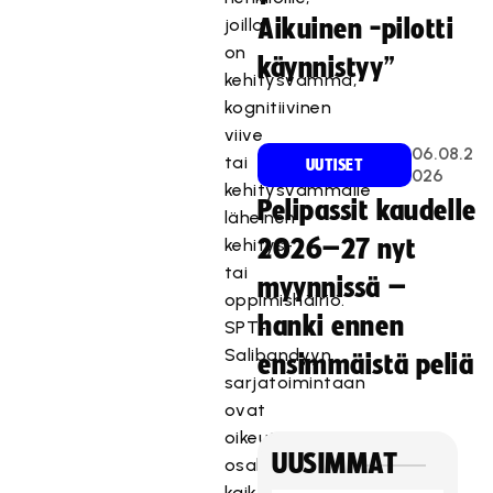
joilla
Aikuinen -pilotti
on
käynnistyy”
kehitysvamma,
kognitiivinen
viive
06.08.2
tai
UUTISET
026
kehitysvammalle
Pelipassit kaudelle
läheinen
kehitys-
2026–27 nyt
tai
myynnissä –
oppimishäiriö.
hanki ennen
SPT-
Salibandyyn
ensimmäistä peliä
sarjatoimintaan
ovat
oikeutettuja
UUSIMMAT
osallistumaan
kaikki,