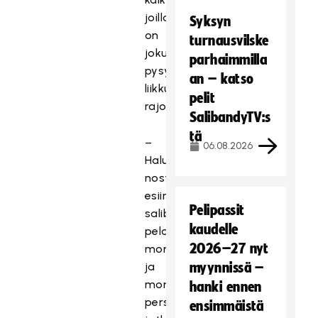
joilla
Syksyn
on
turnausvilske
joku
parhaimmilla
pysyvä
an – katso
liikkumisen
pelit
rajoite.
SalibandyTV:s
tä
–
06.08.2026
Haluamme
nostaa
esiin
Pelipassit
salibandyn
kaudelle
pelaamisen
2026–27 nyt
monimuotoisuutta
ja
myynnissä –
monipuolisesti
hanki ennen
persoonia,
ensimmäistä