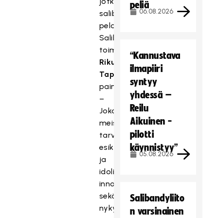
jotka
peliä
06.08.2026
salibandya
pelaavat,
Salibandyliiton
toiminnanjohtaja
“Kannustava
Riku
ilmapiiri
Tapio
syntyy
painottaa.
yhdessä –
–
Reilu
Jokainen
Aikuinen -
meistä
pilotti
tarvitsee
käynnistyy”
esikuvia,
05.08.2026
ja
idolit
innostavat
sekä
Salibandyliito
nykyisiä
n varsinainen