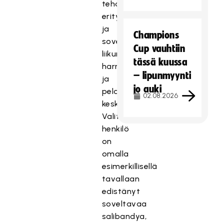
tehdään
erityis-
ja
Champions
soveltavan
Cup vauhtiin
liikunnan
tässä kuussa
harrastajien
– lipunmyynti
ja
jo auki
pelaajien
02.08.2026
keskuudesta.
Valittava
henkilö
on
omalla
esimerkillisellä
tavallaan
edistänyt
soveltavaa
salibandya,