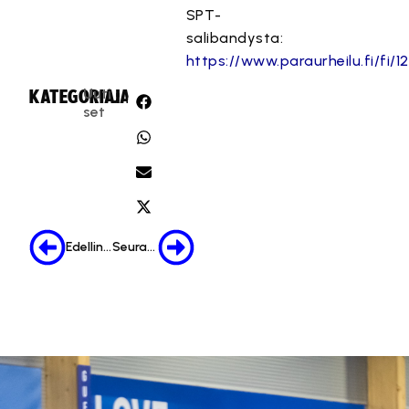
SPT-
salibandysta:
https://www.paraurheilu.fi/fi/1
Uuti
KATEGORIA:
JAA:
set
Edellinen
Seuraava