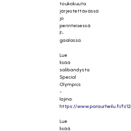
toukokuuta
järjestettävässä
jo
perinteisessä
F-
gaalassa.
Lue
lisää
salibandysta
Special
Olympics
-
lajina:
https://www.paraurheilu.fi/fi/1
Lue
lisää