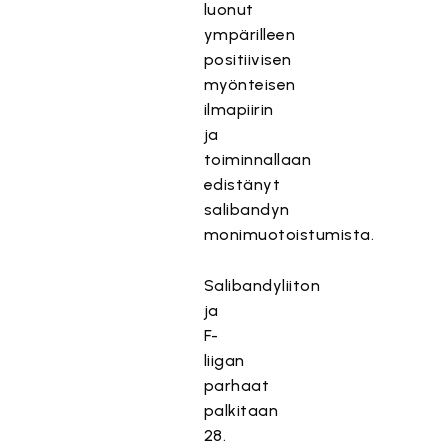
luonut
ympärilleen
positiivisen
myönteisen
ilmapiirin
ja
toiminnallaan
edistänyt
salibandyn
monimuotoistumista.
Salibandyliiton
ja
F-
liigan
parhaat
palkitaan
28.