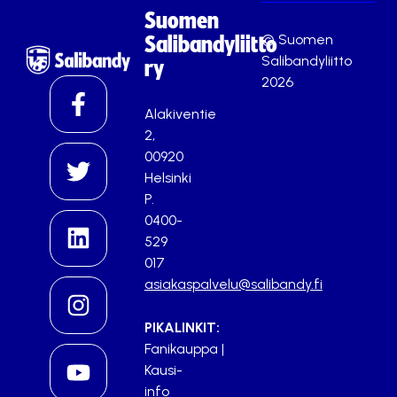
Suomen
© Suomen
Salibandyliitto
Salibandyliitto
ry
2026
Alakiventie
2,
00920
Helsinki
P.
0400-
529
017
asiakaspalvelu@salibandy.fi
PIKALINKIT:
Fanikauppa
|
Kausi-
info