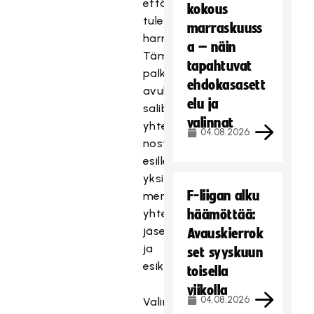
että
kokous
tulevia
marraskuuss
harrastajia.
a – näin
Tämän
tapahtuvat
palkintokategorian
ehdokasasett
avulla
elu ja
salibandy-
valinnat
yhteisöstä
04.08.2026
nostetaan
esille
yksi
F-liigan alku
merkittävä
yhteisömme
häämöttää:
jäsen
Avauskierrok
ja
set syyskuun
esikuva.
toisella
viikolla
04.08.2026
Valinta