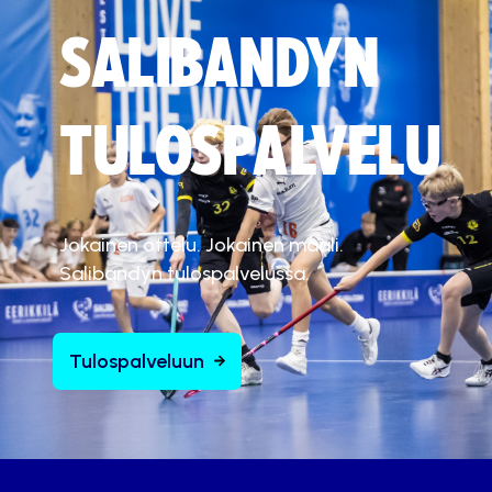
SALIBANDYN
TULOSPALVELU
Jokainen ottelu. Jokainen maali.
Salibandyn tulospalvelussa.
Tulospalveluun