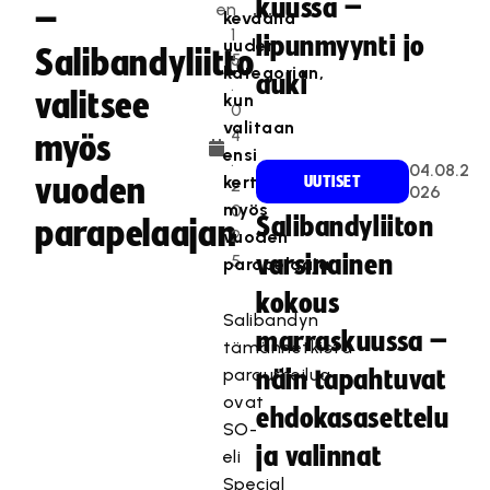
kuussa –
en
–
keväänä
1
lipunmyynti jo
uuden
Salibandyliitto
5
kategorian,
auki
.
valitsee
kun
0
valitaan
4
myös
ensi
.
04.08.2
vuoden
kertaa
UUTISET
2
026
myös
0
Salibandyliiton
parapelaajan
2
vuoden
5
varsinainen
parapelaaja.
kokous
Salibandyn
marraskuussa –
tämänhetkistä
paraurheilua
näin tapahtuvat
ovat
ehdokasasettelu
SO-
ja valinnat
eli
Special