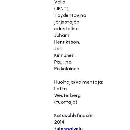
Vallo
(JENT).
Täydentävinä
järjestäjän
edustajina:
Juhani
Henriksson,
Jari
Kinnunen,
Pauliina
Poikolainen.
Huoltaja/valmentaja:
Lotta
Westerberg
(tuottaja)
Katusählyfinaalin
2014
tulospalvelu.