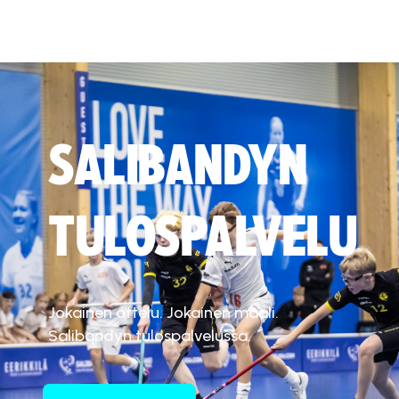
SALIBANDYN
TULOSPALVELU
Jokainen ottelu. Jokainen maali.
Salibandyn tulospalvelussa.