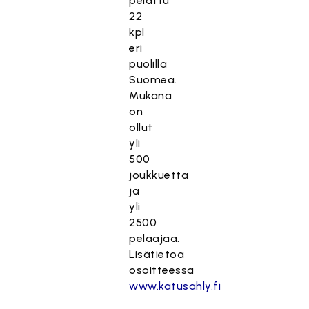
pelattu
22
kpl
eri
puolilla
Suomea.
Mukana
on
ollut
yli
500
joukkuetta
ja
yli
2500
pelaajaa.
Lisätietoa
osoitteessa
www.katusahly.fi