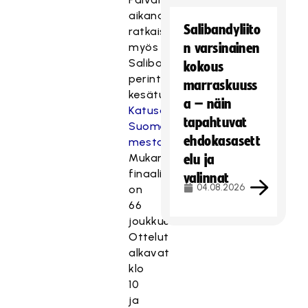
aikana
Salibandyliito
ratkaistaan
myös
n varsinainen
Salibandyliiton
kokous
perinteisen
marraskuuss
kesätuotteen
a – näin
Katusählyn
tapahtuvat
Suomen
ehdokasasett
mestaruudet
.
Mukana
elu ja
finaalitapahtumassa
valinnat
04.08.2026
on
66
joukkuetta.
Ottelut
alkavat
klo
10
ja