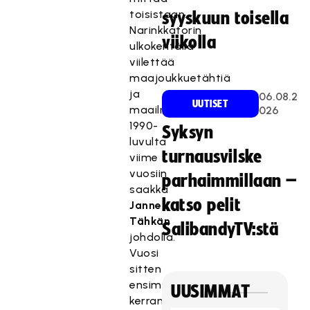
toisistaan.
syyskuun toisella
Narinkkatorin
viikolla
ulkokentällä
viilettää
maajoukkuetähtiä
ja
06.08.2
UUTISET
maailmanmestareita
026
1990-
Syksyn
luvulta
turnausvilske
viime
vuosiin
parhaimmillaan –
saakka
katso pelit
Janne
Tähkän
SalibandyTV:stä
johdolla.
Vuosi
sitten
ensimmäisen
UUSIMMAT
kerran