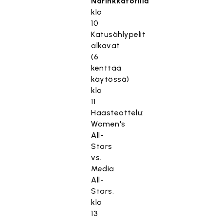
Narinkkatorilla
klo
10
Katusählypelit
alkavat
(6
kenttää
käytössä)
klo
11
Haasteottelu:
Women's
All-
Stars
vs.
Media
All-
Stars.
klo
13