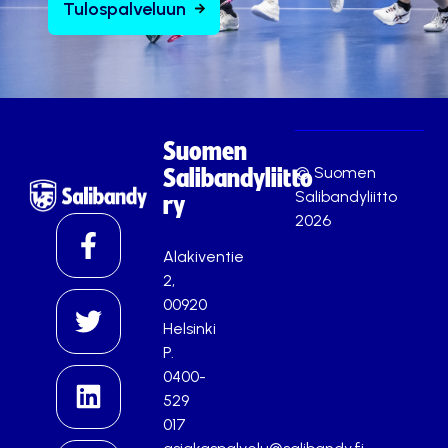
Tulospalveluun
Suomen
© Suomen
Salibandyliitto
Salibandyliitto
ry
2026
Alakiventie
2,
00920
Helsinki
P.
0400-
529
017