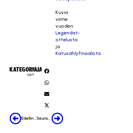
Kuvia
viime
vuoden
Legendat-
ottelusta
ja
Katusählyfinaalista
.
Uuti
KATEGORIA:
JAA:
set
Edellinen
Seuraava