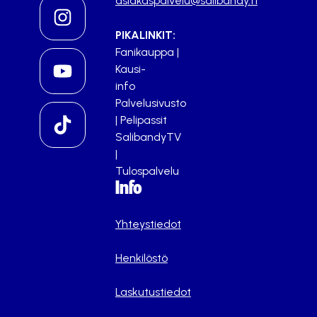
asiakaspalvelu@salibandy.fi
PIKALINKIT:
Fanikauppa
|
Kausi-
info
Palvelusivusto
|
Pelipassit
SalibandyTV
|
Tulospalvelu
Info
Yhteystiedot
Henkilöstö
Laskutustiedot