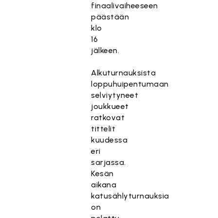
finaalivaiheeseen
päästään
klo
16
jälkeen.
Alkuturnauksista
loppuhuipentumaan
selviytyneet
joukkueet
ratkovat
tittelit
kuudessa
eri
sarjassa.
Kesän
aikana
katusählyturnauksia
on