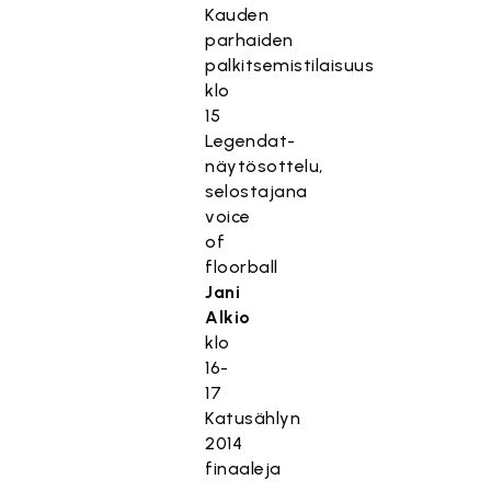
Kauden
parhaiden
palkitsemistilaisuus
klo
15
Legendat-
näytösottelu,
selostajana
voice
of
floorball
Jani
Alkio
klo
16-
17
Katusählyn
2014
finaaleja