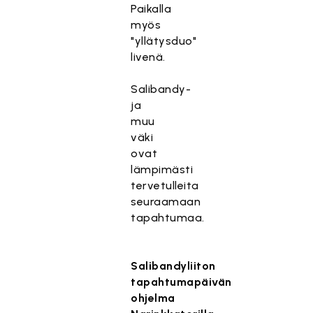
Paikalla
myös
"yllätysduo"
livenä.
Salibandy-
ja
muu
väki
ovat
lämpimästi
tervetulleita
seuraamaan
tapahtumaa.
Salibandyliiton
tapahtumapäivän
ohjelma