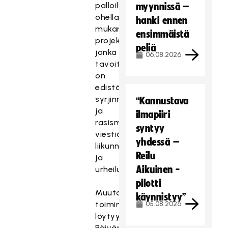
palloilulajien
myynnissä –
ohella
hanki ennen
mukana
ensimmäistä
projektissa,
peliä
jonka
06.08.2026
tavoitteena
on
edistää
syrjinnän-
“Kannustava
ja
ilmapiiri
rasisminvastaista
syntyy
viestiä
yhdessä –
liikunnassa
Reilu
ja
Aikuinen -
urheilussa.
pilotti
Muutakin
käynnistyy”
toimintaa
05.08.2026
löytyy.
Päivän