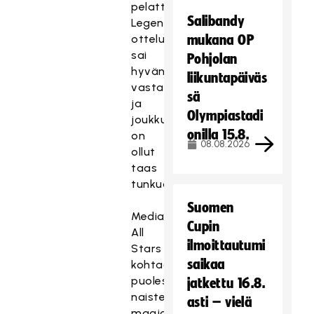
pelattu
Salibandy
Legendat-
ottelu
mukana OP
sai
Pohjolan
hyvän
liikuntapäiväs
vastaanoton
sä
ja
Olympiastadi
joukkueisiin
onilla 15.8.
on
08.08.2026
ollut
taas
tunkua.
Suomen
Media
Cupin
All
ilmoittautumi
Stars
saikaa
kohtaa
puolestaan
jatkettu 16.8.
naisten
asti – vielä
maajoukkueen