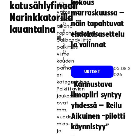
kokous
en
katusählyfinaali
Helsingin
2
marraskuussa –
ytimessä.
Narinkkatorilla
1.
Päivän
näin tapahtuvat
0
aikana
lauantaina
8
tapahtumatorilla
ehdokasasettelu
.
Salibandyliitto
ja valinnat
2
palkitsee
0
viime
1
kauden
4
parhaat
05.08.2
UUTISET
026
eri
kategorioissa.
“Kannustava
Palkittavien
ilmapiiri syntyy
joukossa
ovat
yhdessä – Reilu
mm.
Aikuinen -pilotti
vuoden
mies-
käynnistyy”
ja