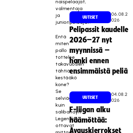
naispelaajat,
valmentaja
06.08.2
ja
UUTISET
026
junioripelaajat.
Pelipassit kaudelle
Entä
2026–27 nyt
miten
myynnissä –
pallo
tottelee
hanki ennen
takavuosien
ensimmäistä peliä
tähtiä,
kestääkö
kone?
Se
04.08.2
UUTISET
selviää,
026
kuin
F-liigan alku
salibandyn
Legendat
häämöttää:
ottavat
Avauskierrokset
mittaa