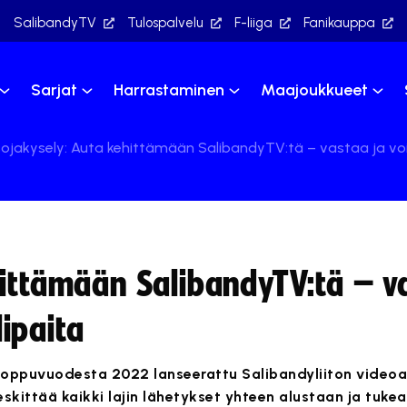
SalibandyTV
Tulospalvelu
F-liiga
Fanikauppa
Sarjat
Harrastaminen
Maajoukkueet
ojakysely: Auta kehittämään SalibandyTV:tä – vastaa ja vo
hittämään SalibandyTV:tä – v
ipaita
oppuvuodesta 2022 lanseerattu Salibandyliiton videoal
skittää kaikki lajin lähetykset yhteen alustaan ja tukea