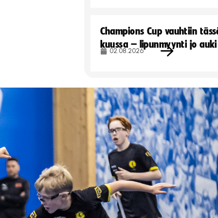
Champions Cup vauhtiin täss
kuussa – lipunmyynti jo auki
02.08.2026