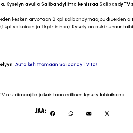
a. Kyselyn avulla Salibandyliitto kehittää SalibandyTV:
eiden kesken arvotaan 2 kpl salibandymaajoukkueiden ai
(1 kpl valkoinen ja 1 kpl sininen). Kysely on auki sunnuntaih
elyyn:
Auta kehittämään SalibandyTV:tä!
n striimaajille julkaistaan erillinen kysely lähiaikoina.
JAA: