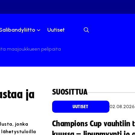
Salibandyliitto
Uutiset
ita maajoukkueen pelipaita
SUOSITTUA
astaa ja
02.08.2026
UUTISET
Champions Cup vauhtiin 
usta, jonka
 lähetystuloilla
kuussa – lipunmyynti jo 