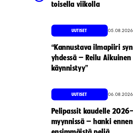
toisella viikolla
05.08.2026
UUTISET
“Kannustava ilmapiiri sy
yhdessä – Reilu Aikuinen 
käynnistyy”
06.08.2026
UUTISET
Pelipassit kaudelle 2026
myynnissä – hanki ennen
ensimmäistä peliä