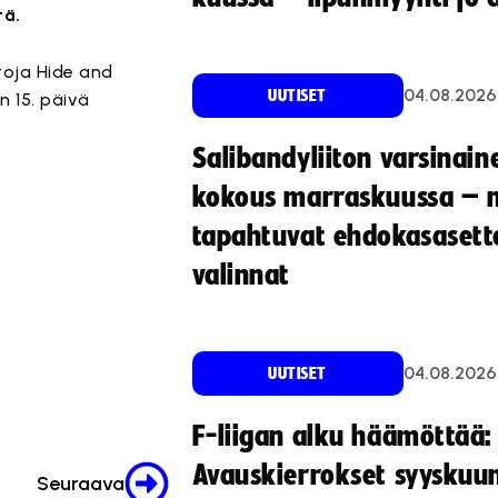
tä.
toja Hide and
04.08.2026
UUTISET
in 15. päivä
Salibandyliiton varsinain
kokous marraskuussa – 
tapahtuvat ehdokasasette
valinnat
04.08.2026
UUTISET
F-liigan alku häämöttää:
Avauskierrokset syyskuu
Seuraava