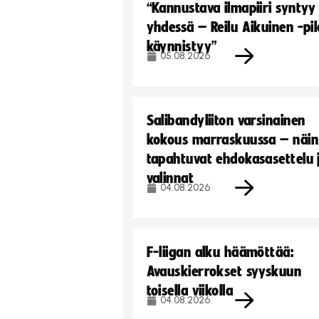
“Kannustava ilmapiiri syntyy
yhdessä – Reilu Aikuinen -pil
käynnistyy”
05.08.2026
Salibandyliiton varsinainen
kokous marraskuussa – näin
tapahtuvat ehdokasasettelu 
valinnat
04.08.2026
F-liigan alku häämöttää:
Avauskierrokset syyskuun
toisella viikolla
04.08.2026