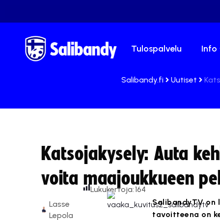
Tulospalvelu
Info
Salibandy.fi
Uutiset
Kats
Katsojakysely: Auta ke
voita maajoukkueen pel
Lukukertoja:
164
SalibandyTV on l
Lasse
tavoitteena on ke
Lepola