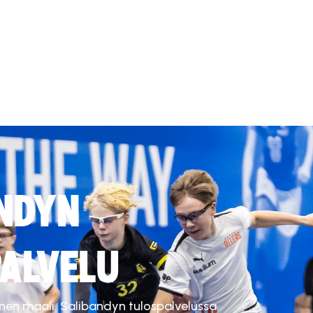
NDYN
ALVELU
inen maali. Salibandyn tulospalvelussa.