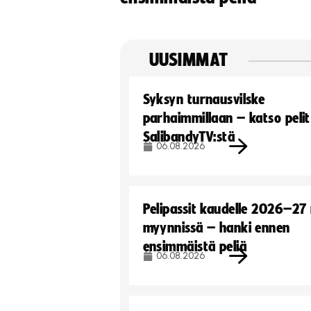
UUSIMMAT
Syksyn turnausvilske
parhaimmillaan – katso pelit
SalibandyTV:stä
06.08.2026
Pelipassit kaudelle 2026–27
myynnissä – hanki ennen
ensimmäistä peliä
06.08.2026