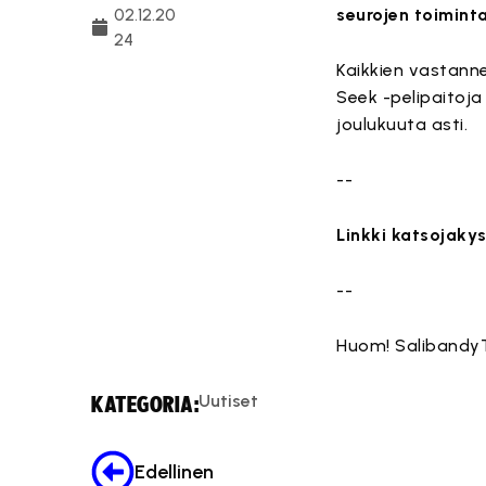
02.12.20
seurojen toiminta
24
Kaikkien vastann
Seek -pelipaitoja 
joulukuuta asti.
--
Linkki katsojakys
--
Huom! SalibandyTV:
Uutiset
KATEGORIA:
Edellinen